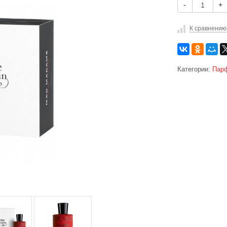
-
+
К сравнению
Категории:
Парф