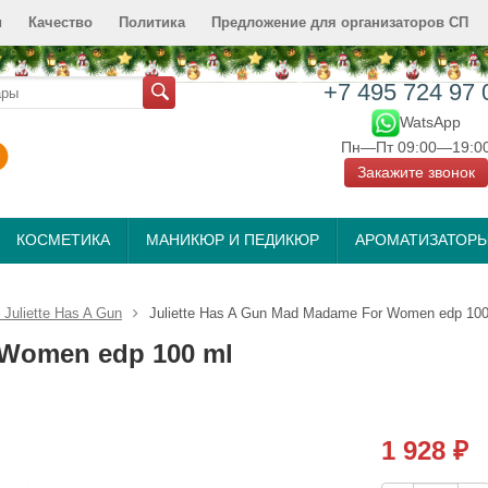
и
Качество
Политика
Предложение для организаторов СП
+7 495 724 97 
WatsApp
Пн—Пт 09:00—19:0
Закажите звонок
КОСМЕТИКА
МАНИКЮР И ПЕДИКЮР
АРОМАТИЗАТОР
uliette Has A Gun
Juliette Has A Gun Mad Madame For Women edp 100
 Women edp 100 ml
1 928
₽