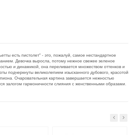
ьетты есть пистолет" - это, пожалуй, самое нестандартное
ванием. Девочка выросла, потому нежное свежее зеленое
остью и динамикой, она переливается множеством оттенков и
оты подчеркнуты великолепием изысканного дубового, красотой
и пиона. Очаровательная картина завершается нежностью
ится залогом гармоничности слияния с женственными образами.