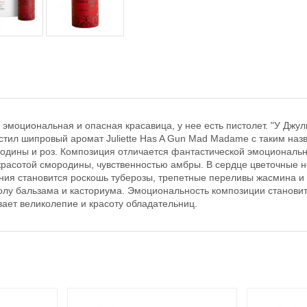
 эмоциональная и опасная красавица, у нее есть пистолет. "У Джул
стил шипровый аромат Juliette Has A Gun Mad Madame с таким наз
одины и роз. Композиция отличается фантастической эмоциональн
расотой смородины, чувственностью амбры. В сердце цветочные н
чания становится роскошь туберозы, трепетные переливы жасмина 
 толу бальзама и касториума. Эмоциональность композиции станов
вает великолепие и красоту обладательниц.