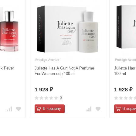
ck Fever
Juliette Has A Gun Not A Perfume
Juliette Has
For Women edp 100 ml
100 ml
1 928
1 928
₽
₽
0
В корзину
В корз