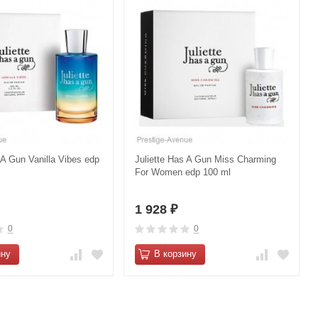
 A Gun Vanilla Vibes edp
Juliette Has A Gun Miss Charming
For Women edp 100 ml
1 928
₽
0
0
ину
В корзину