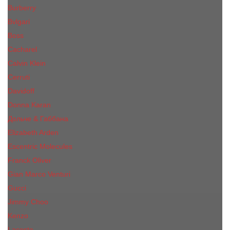
Burberry
Bvlgari
Boss
Cacharel
Calvin Klein
Cerruti
Davidoff
Donna Karan
Дольче & Габбана
Elizabeth Arden
Escentric Molecules
Franck Oliver
Gian Marco Venturi
Gucci
Jimmy Choo
Kenzo
Lacoste