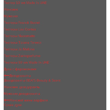
Тестер 50 мл Made In UAE
Женские
Мужские
Тестеры Franck Boclet
Тестеры Les Contes
Тестеры Nasomatto
Тестеры Tiziana Terenzi
Тестеры Jо Malоnе
Тестеры Zarkoperfume
Тестеры 60 мл Made In UAE
Духи с феромонами
Дезодоранты
Дезодоранты BEA'S Beauty & Scent
Женские дезодоранты
Мужские дезодоранты
Женский мини парфюм
Сухие духи