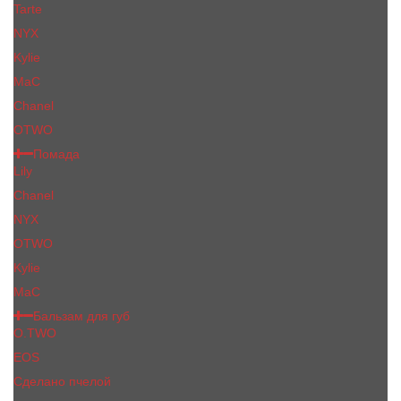
Tarte
NYX
Kylie
MaC
Сhanеl
OTWO
Помада
Lily
Chanel
NYX
OTWO
Kylie
МаС
Бальзам для губ
O.TWO
EOS
Сделано пчелой