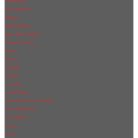
Hugo Boss
Issey Miyake
Jaguar
James Bond
Jean Paul Gaultier
Joaquin Сortes
Kilian
Kenzo
Lacoste
Lanvin
Le Labo
Louis Vuitton
Maison Francis Kurkdjian
Mercedes-Benz
Mont Blanc
M.А.C.
Mexx