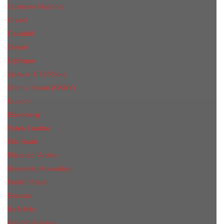
Costume National
Creed
Davidoff
Diesel
Diptyque
Дольче & Габбана
Donna Karan (DKNY)
Dupont
Eisenberg
Еsteе Lаudеr
Elie Saab
Elizabeth Arden
Escentric Molecules
Emilio Pucci
Escada
Ex Nihilo
Giorgio Armani