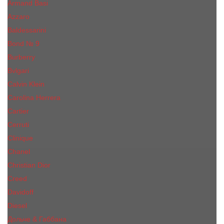
Armand Basi
Azzaro
Baldessarini
Bond № 9
Burberry
Bvlgari
Calvin Klein
Carolina Herrera
Cartier
Cerruti
Сliniquе
Chanel
Christian Dior
Creed
Davidoff
Diesel
Дольче & Габбана