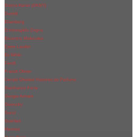
Donna Karan (DKNY)
Dunhill
Eisenberg
Ermenegildo Zegna
Escentric Molecules
Еsteе Lаudеr
Ex Nihilo
Fendi
Franck Olivier
Gerald Ghislain Histoires de Parfums
Gianfranco Ferre
Giorgio Armani
Givenchy
Gucci
Guerlain
Hermes