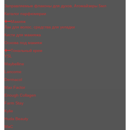
Заправляемые флаконы для духов, Атомайзеры 5мл
Каталог парфюмерии
Макияж
Лак для волос, средства для укладки
Кисти для макияжа
Основа под макияж
Тональный крем
YSL
Maybelline
Lancome
Dermacol
Max Factor
Enough Collagen
Farm Stay
Kylie
Huda Beauty
МаС