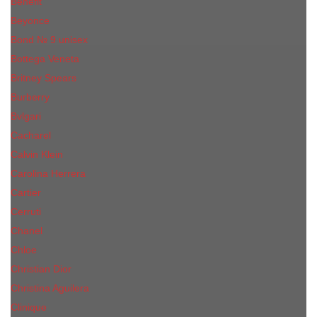
Benefit
Beyonce
Bond № 9 unisex
Bottega Veneta
Britney Spears
Burberry
Bvlgari
Cacharel
Calvin Klein
Carolina Herrera
Cartier
Cerruti
Сhanеl
Chloe
Christian Dior
Christina Aguilera
Сliniquе