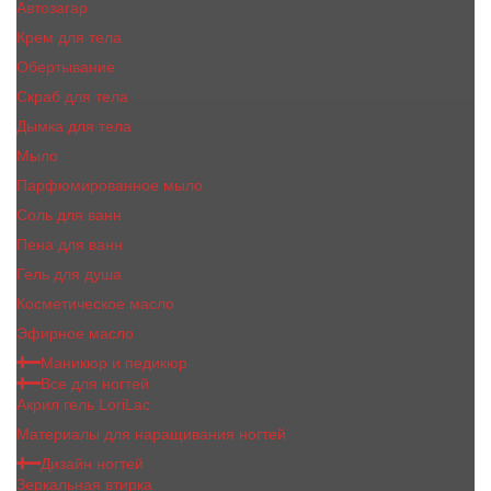
Автозагар
Крем для тела
Обертывание
Скраб для тела
Дымка для тела
Мыло
Парфюмированное мыло
Соль для ванн
Пена для ванн
Гель для душа
Косметическое масло
Эфирное масло
Маникюр и педикюр
Все для ногтей
Акрил гель LoriLac
Материалы для наращивания ногтей
Дизайн ногтей
Зеркальная втирка