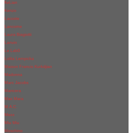
КиLian
Kenzo
Lacoste
Lancome
Laura Biagiotti
Lanvin
Lе Lab0
Lolita Lempicka
Maison Francis Kurkdjian
Madonna
Marc Jacobs
Mancera
Max Mara
M.А.C.
Mexx
Miu Miu
Mоsсhino