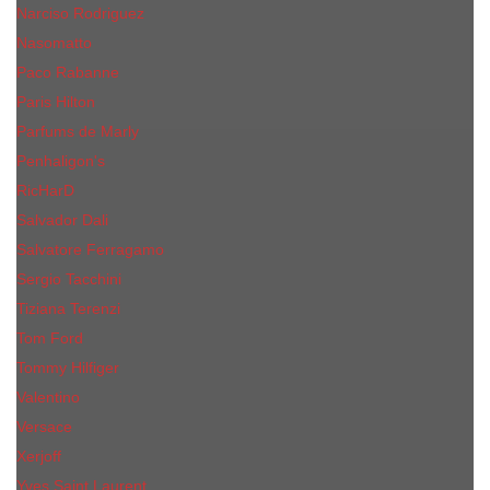
Narciso Rodriguez
Nasomatto
Paco Rabanne
Paris Hilton
Parfums de Marly
Penhaligon​'s
RicHarD
Salvador Dali
Salvatore Ferragamo
Sergio Tacchini
Tiziana Terenzi
Tom Ford
Tommy Hilfiger
Valentino
Versace
Xerjoff
Yves Saint Laurent