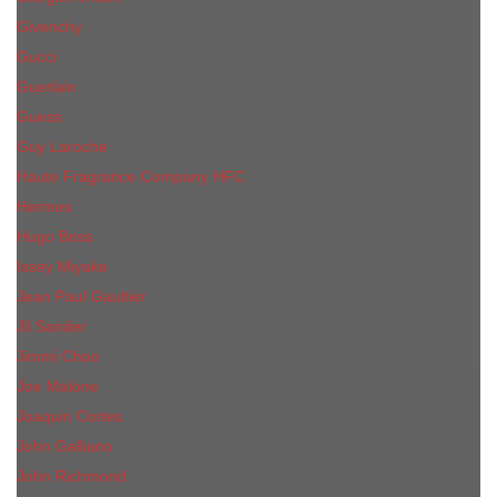
Givenchy
Gucci
Guerlain
Guess
Guy Laroche
Haute Fragrance Company HFC
Hermes
Hugo Boss
Issey Miyake
Jean Paul Gaultier
Jil Sander
Jimmi Choo
Jое Malоnе
Joaquin Cortes
John Galliano
John Richmond