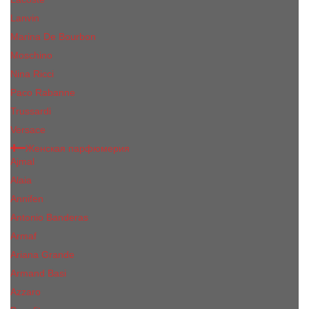
Lanvin
Marina De Bourbon
Moschino
Nina Ricci
Paco Rabanne
Trussardi
Versace
Женская парфюмерия
Ajmal
Alaia
Annifen
Antonio Banderas
Armaf
Ariana Grande
Armand Basi
Azzaro