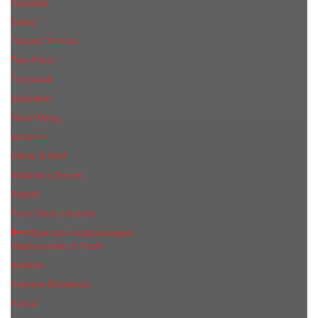
Shiseido
Sisley
Tiziana Terenzi
Tom Ford
Trussardi
Valentino
Vera Wang
Versace
Viktor & Rolf
Victoria s Secret
Xerjoff
Yves Saint Laurent
Мужская парфюмерия
Abercrombie & Fitch
Annifen
Antonio Banderas
Armaf