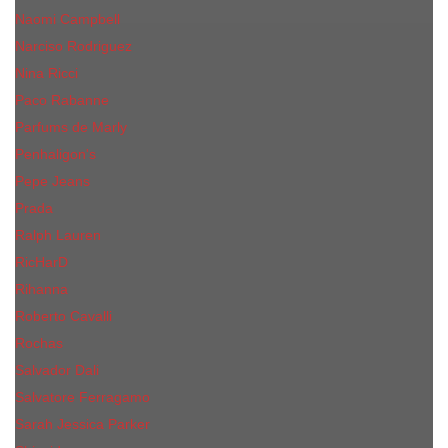
Naomi Campbell
Narciso Rodriguez
Nina Ricci
Paco Rabanne
Parfums de Marly
Penhaligon's
Pepe Jeans
Prada
Ralph Lauren
RicHarD
Rihanna
Roberto Cavalli
Rochas
Salvador Dali
Salvatore Ferragamo
Sarah Jessica Parker