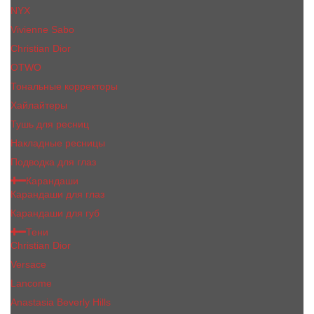
NYX
Vivienne Sabo
Сhristiаn Diоr
OTWO
Тональные корректоры
Хайлайтеры
Тушь для ресниц
Накладные ресницы
Подводка для глаз
Карандаши
Карандаши для глаз
Карандаши для губ
Тени
Christian Dior
Versace
Lancome
Anastasia Beverly Hills