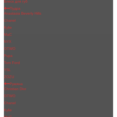
Блеск для губ
Пудра
Anastasia Beverly Hills
Chanel
Kylie
MaC
NYX
OTWO
Pupa
Tom Ford
YSL
ZOZU
Румяна
Christian Dior
OTWO
Сhanеl
Kylie