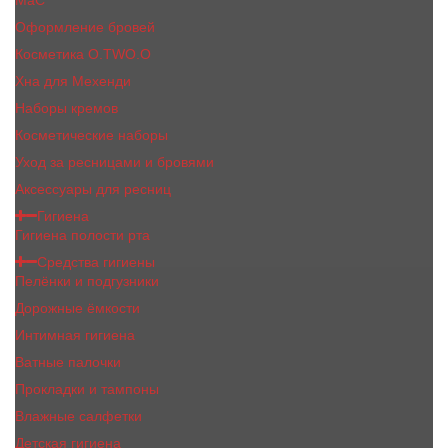
MaC
Оформление бровей
Косметика O.TWO.O
Хна для Мехенди
Наборы кремов
Косметические наборы
Уход за ресницами и бровями
Аксессуары для ресниц
Гигиена
Гигиена полости рта
Средства гигиены
Пелёнки и подгузники
Дорожные ёмкости
Интимная гигиена
Ватные палочки
Прокладки и тампоны
Влажные салфетки
Детская гигиена