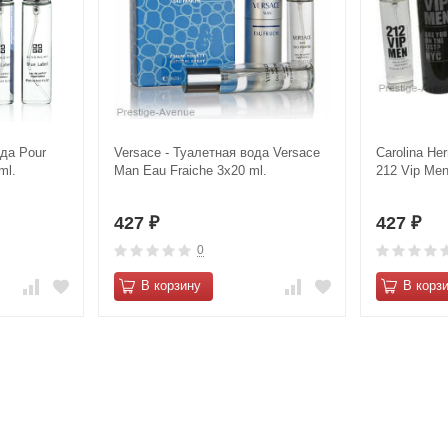
ода Pour
Versace - Туалетная вода Versace
Carolina He
ml.
Man Eau Fraiche 3х20 ml.
212 Vip Me
427
427
₽
₽
0
В корзину
В корз