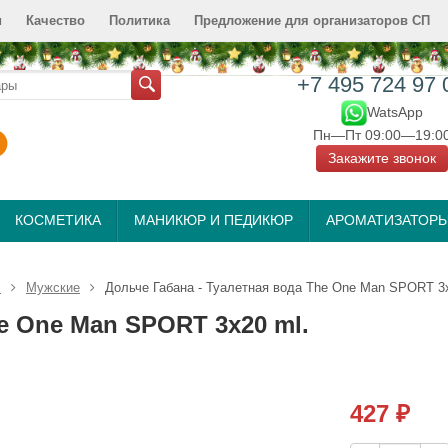
и
Качество
Политика
Предложение для организаторов СП
+7 495 724 97 
WatsApp
Пн—Пт 09:00—19:0
Закажите звонок
КОСМЕТИКА
МАНИКЮР И ПЕДИКЮР
АРОМАТИЗАТОР
л
Мужские
Дольче Габана - Туалетная вода The One Man SPORT 3х
e One Man SPORT 3х20 ml.
427
₽