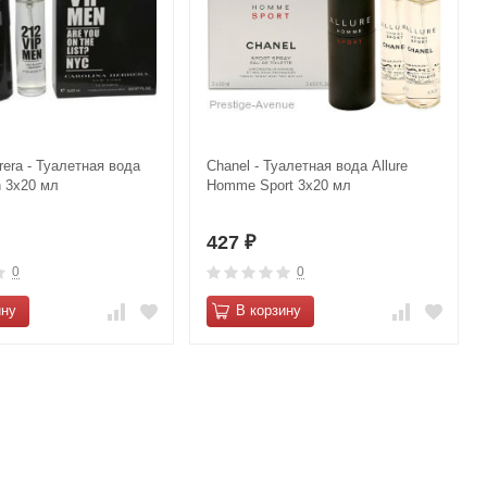
rrera - Туалетная вода
Сhanеl - Туалетная вода Аllurе
n 3х20 мл
Hоmme Sport 3х20 мл
427
₽
0
0
ину
В корзину