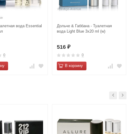
уалетная вода Essential
Дольче & Габбана - Туалетная
мл
вода Light Blue 3х20 ml (w)
516
₽
0
0
ину
В корзину