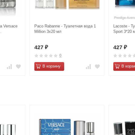
да Versace
Paco Rabanne - Туалетная вода 1
Lacoste - Т
.
Million 3x20 мл
Sport 3*20 
427
427
₽
₽
0
В корзину
В корз