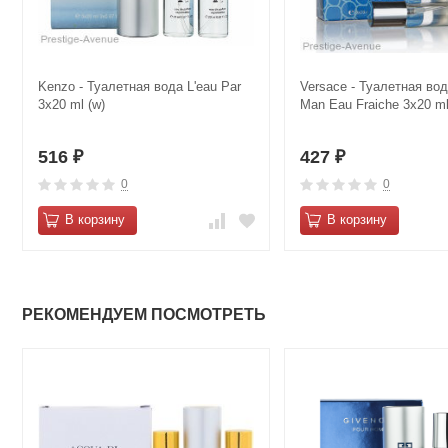
Kenzo - Туалетная вода L'eau Par
Versace - Туалетная во
3х20 ml (w)
Man Eau Fraiche 3х20 ml
516
427
₽
₽
0
0
В корзину
В корзину
РЕКОМЕНДУЕМ ПОСМОТРЕТЬ