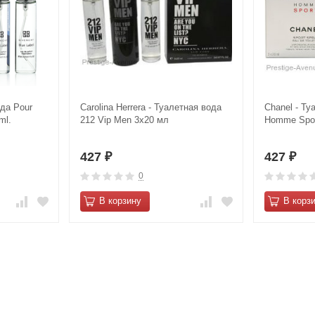
ода Pour
Carolina Herrera - Туалетная вода
Сhanеl - Ту
ml.
212 Vip Men 3х20 мл
Hоmme Spor
427
427
₽
₽
0
В корзину
В корз