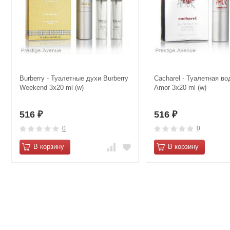
Burberry - Туалетные духи Burberry
Cacharel - Туалетная в
Weekend 3х20 ml (w)
Amor 3х20 ml (w)
516
516
₽
₽
0
0
В корзину
В корзину