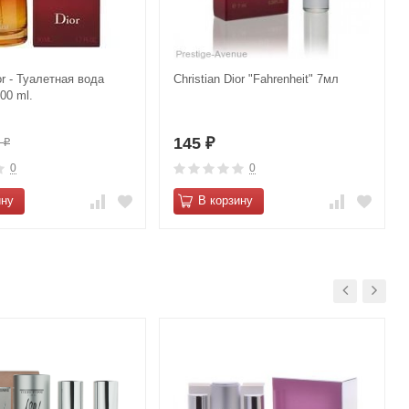
or - Туалетная вода
Christian Dior "Fahrenheit" 7мл
00 ml.
145
0
₽
₽
0
0
ину
В корзину