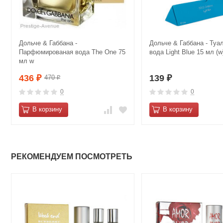
Дольче & Габбана -
Дольче & Габбана - Туа
Парфюмированая вода The One 75
вода Light Blue 15 мл (w
мл w
436
139
470
₽
₽
₽
0
0
В корзину
В корзину
РЕКОМЕНДУЕМ ПОСМОТРЕТЬ