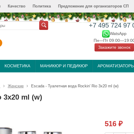
и
Качество
Политика
Предложение для организаторов СП
+7 495 724 97 
WatsApp
Пн—Пт 09:00—19:0
Закажите звонок
КОСМЕТИКА
МАНИКЮР И ПЕДИКЮР
АРОМАТИЗАТОР
л
Женские
Escada - Туалетная вода Rockin' Rio 3х20 ml (w)
 3х20 ml (w)
516
₽