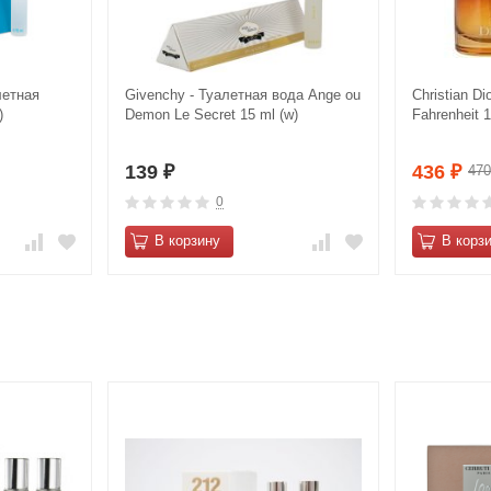
летная
Givenchy - Туалетная вода Ange ou
Christian Di
)
Demon Le Secret 15 ml (w)
Fahrenheit 1
139
436
47
₽
₽
0
В корзину
В корз