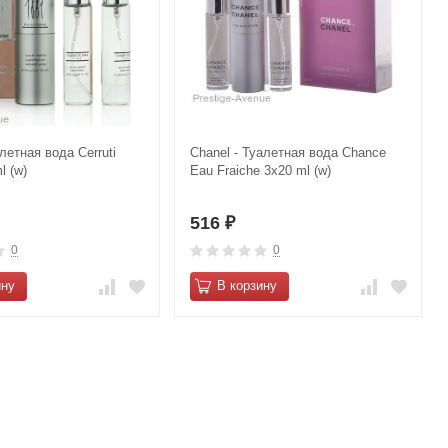
алетная вода Cerruti
Сhanеl - Туалетная вода Сhаnce
l (w)
Еau Frаiche 3х20 ml (w)
516
₽
0
0
ину
В корзину