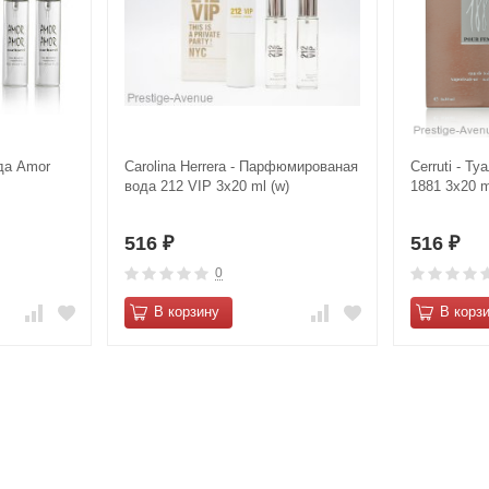
ода Amor
Carolina Herrera - Парфюмированая
Cerruti - Ту
вода 212 VIP 3x20 ml (w)
1881 3х20 m
516
516
₽
₽
0
В корзину
В корз