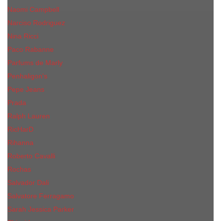
Naomi Campbell
Narciso Rodriguez
Nina Ricci
Paco Rabanne
Parfums de Marly
Penhaligon's
Pepe Jeans
Prada
Ralph Lauren
RicHarD
Rihanna
Roberto Cavalli
Rochas
Salvador Dali
Salvatore Ferragamo
Sarah Jessica Parker