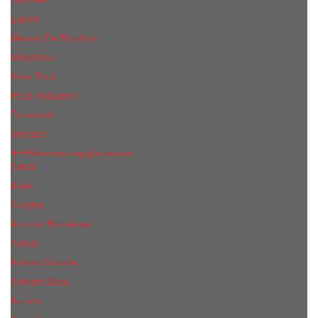
Lanvin
Marina De Bourbon
Moschino
Nina Ricci
Paco Rabanne
Trussardi
Versace
Женская парфюмерия
Ajmal
Alaia
Annifen
Antonio Banderas
Armaf
Ariana Grande
Armand Basi
Azzaro