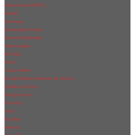
Donna Karan (DKNY)
Dunhill
Eisenberg
Ermenegildo Zegna
Escentric Molecules
Еsteе Lаudеr
Ex Nihilo
Fendi
Franck Olivier
Gerald Ghislain Histoires de Parfums
Gianfranco Ferre
Giorgio Armani
Givenchy
Gucci
Guerlain
Hermes