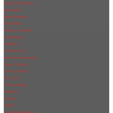
Narciso Rodriguez
Nasomatto
Paco Rabanne
Paris Hilton
Parfums de Marly
Penhaligon​'s
RicHarD
Salvador Dali
Salvatore Ferragamo
Sergio Tacchini
Tiziana Terenzi
Tom Ford
Tommy Hilfiger
Valentino
Versace
Xerjoff
Yves Saint Laurent