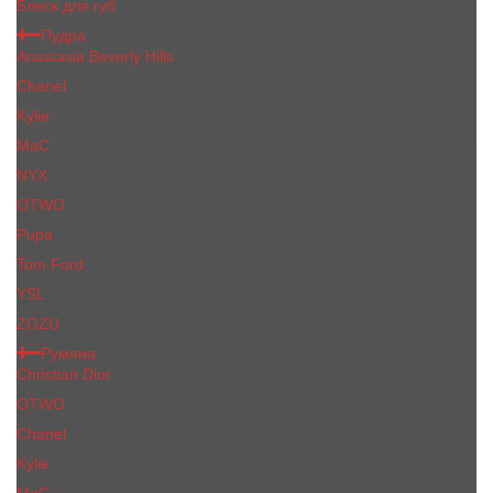
Блеск для губ
Пудра
Anastasia Beverly Hills
Chanel
Kylie
MaC
NYX
OTWO
Pupa
Tom Ford
YSL
ZOZU
Румяна
Christian Dior
OTWO
Сhanеl
Kylie