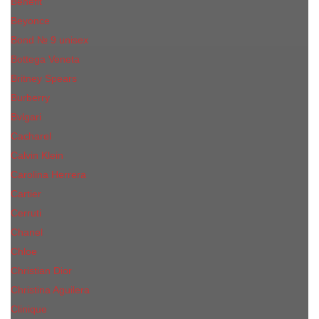
Benefit
Beyonce
Bond № 9 unisex
Bottega Veneta
Britney Spears
Burberry
Bvlgari
Cacharel
Calvin Klein
Carolina Herrera
Cartier
Cerruti
Сhanеl
Chloe
Christian Dior
Christina Aguilera
Сliniquе