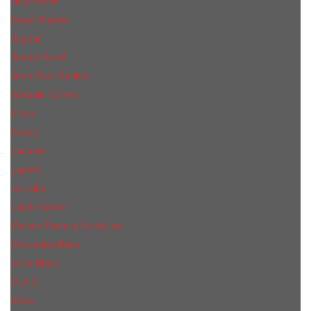
Hugo Boss
Issey Miyake
Jaguar
James Bond
Jean Paul Gaultier
Joaquin Сortes
Kilian
Kenzo
Lacoste
Lanvin
Le Labo
Louis Vuitton
Maison Francis Kurkdjian
Mercedes-Benz
Mont Blanc
M.А.C.
Mexx