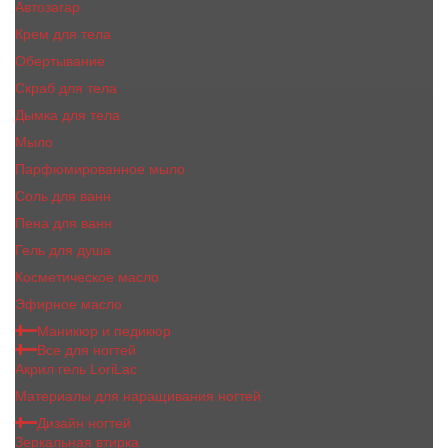
Автозагар
Крем для тела
Обертывание
Скраб для тела
Дымка для тела
Мыло
Парфюмированное мыло
Соль для ванн
Пена для ванн
Гель для душа
Косметическое масло
Эфирное масло
Маникюр и педикюр
Все для ногтей
Акрил гель LoriLac
Материалы для наращивания ногтей
Дизайн ногтей
Зеркальная втирка