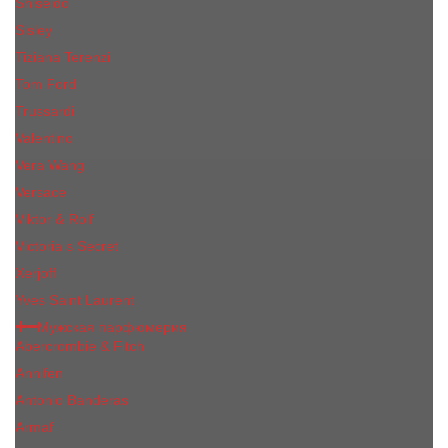
Shiseido
Sisley
Tiziana Terenzi
Tom Ford
Trussardi
Valentino
Vera Wang
Versace
Viktor & Rolf
Victoria s Secret
Xerjoff
Yves Saint Laurent
Мужская парфюмерия
Abercrombie & Fitch
Annifen
Antonio Banderas
Armaf