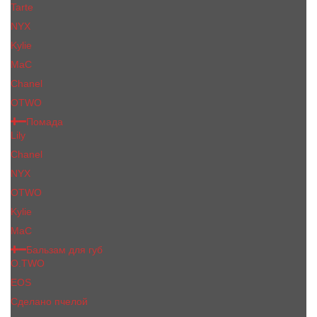
Tarte
NYX
Kylie
MaC
Сhanеl
OTWO
Помада
Lily
Chanel
NYX
OTWO
Kylie
МаС
Бальзам для губ
O.TWO
EOS
Сделано пчелой