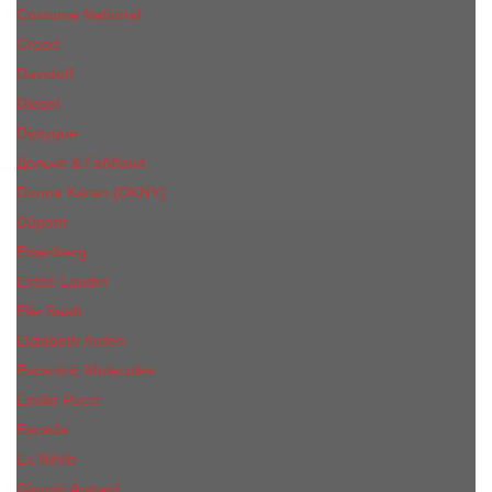
Costume National
Creed
Davidoff
Diesel
Diptyque
Дольче & Габбана
Donna Karan (DKNY)
Dupont
Eisenberg
Еsteе Lаudеr
Elie Saab
Elizabeth Arden
Escentric Molecules
Emilio Pucci
Escada
Ex Nihilo
Giorgio Armani