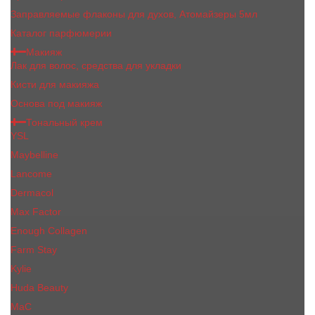
Заправляемые флаконы для духов, Атомайзеры 5мл
Каталог парфюмерии
Макияж
Лак для волос, средства для укладки
Кисти для макияжа
Основа под макияж
Тональный крем
YSL
Maybelline
Lancome
Dermacol
Max Factor
Enough Collagen
Farm Stay
Kylie
Huda Beauty
МаС