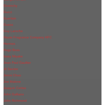
Givenchy
Gucci
Guerlain
Guess
Guy Laroche
Haute Fragrance Company HFC
Hermes
Hugo Boss
Issey Miyake
Jean Paul Gaultier
Jil Sander
Jimmi Choo
Jое Malоnе
Joaquin Cortes
John Galliano
John Richmond