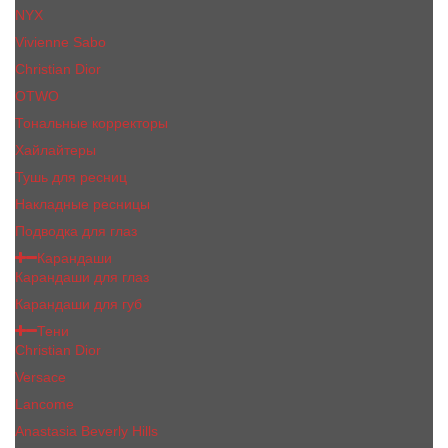
NYX
Vivienne Sabo
Сhristiаn Diоr
OTWO
Тональные корректоры
Хайлайтеры
Тушь для ресниц
Накладные ресницы
Подводка для глаз
Карандаши
Карандаши для глаз
Карандаши для губ
Тени
Christian Dior
Versace
Lancome
Anastasia Beverly Hills