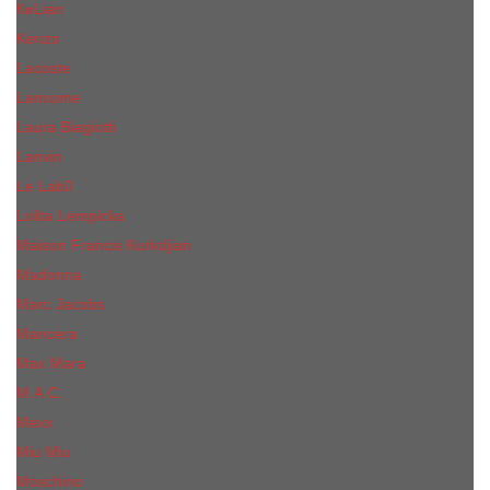
КиLian
Kenzo
Lacoste
Lancome
Laura Biagiotti
Lanvin
Lе Lab0
Lolita Lempicka
Maison Francis Kurkdjian
Madonna
Marc Jacobs
Mancera
Max Mara
M.А.C.
Mexx
Miu Miu
Mоsсhino