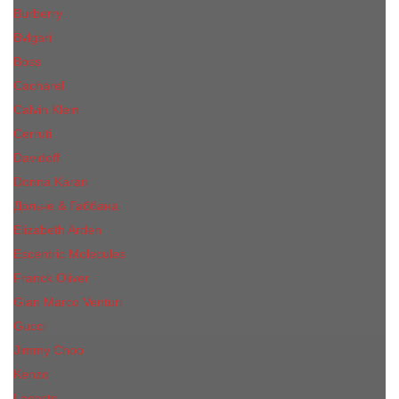
Burberry
Bvlgari
Boss
Cacharel
Calvin Klein
Cerruti
Davidoff
Donna Karan
Дольче & Габбана
Elizabeth Arden
Escentric Molecules
Franck Oliver
Gian Marco Venturi
Gucci
Jimmy Choo
Kenzo
Lacoste