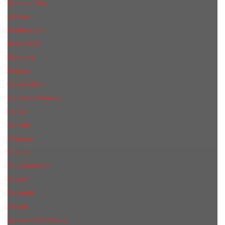
Armand Basi
Azzaro
Baldessarini
Bond № 9
Burberry
Bvlgari
Calvin Klein
Carolina Herrera
Cartier
Cerruti
Сliniquе
Chanel
Christian Dior
Creed
Davidoff
Diesel
Дольче & Габбана