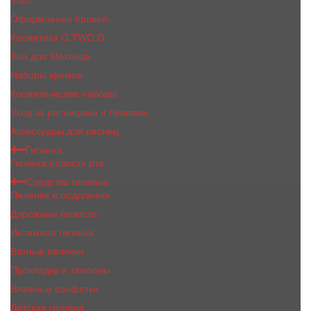
MaC
Оформление бровей
Косметика O.TWO.O
Хна для Мехенди
Наборы кремов
Косметические наборы
Уход за ресницами и бровями
Аксессуары для ресниц
Гигиена
Гигиена полости рта
Средства гигиены
Пелёнки и подгузники
Дорожные ёмкости
Интимная гигиена
Ватные палочки
Прокладки и тампоны
Влажные салфетки
Детская гигиена