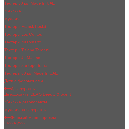
Тестер 50 мл Made In UAE
Женские
Мужские
Тестеры Franck Boclet
Тестеры Les Contes
Тестеры Nasomatto
Тестеры Tiziana Terenzi
Тестеры Jо Malоnе
Тестеры Zarkoperfume
Тестеры 60 мл Made In UAE
Духи с феромонами
Дезодоранты
Дезодоранты BEA'S Beauty & Scent
Женские дезодоранты
Мужские дезодоранты
Женский мини парфюм
Сухие духи