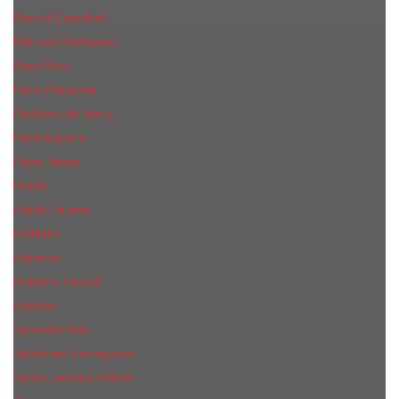
Naomi Campbell
Narciso Rodriguez
Nina Ricci
Paco Rabanne
Parfums de Marly
Penhaligon's
Pepe Jeans
Prada
Ralph Lauren
RicHarD
Rihanna
Roberto Cavalli
Rochas
Salvador Dali
Salvatore Ferragamo
Sarah Jessica Parker