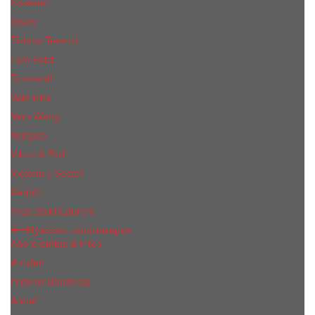
Shiseido
Sisley
Tiziana Terenzi
Tom Ford
Trussardi
Valentino
Vera Wang
Versace
Viktor & Rolf
Victoria s Secret
Xerjoff
Yves Saint Laurent
Мужская парфюмерия
Abercrombie & Fitch
Annifen
Antonio Banderas
Armaf