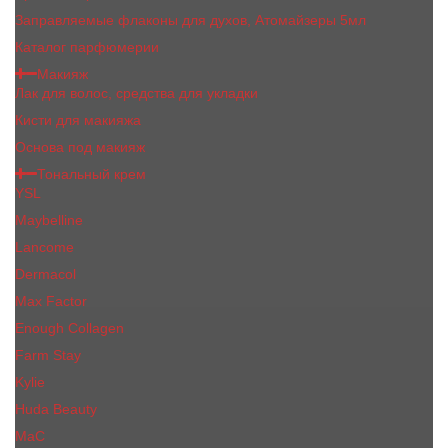
Заправляемые флаконы для духов, Атомайзеры 5мл
Каталог парфюмерии
Макияж
Лак для волос, средства для укладки
Кисти для макияжа
Основа под макияж
Тональный крем
YSL
Maybelline
Lancome
Dermacol
Max Factor
Enough Collagen
Farm Stay
Kylie
Huda Beauty
МаС