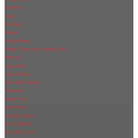
Givenchy
Gucci
Guerlain
Guess
Guy Laroche
Haute Fragrance Company HFC
Hermes
Hugo Boss
Issey Miyake
Jean Paul Gaultier
Jil Sander
Jimmi Choo
Jое Malоnе
Joaquin Cortes
John Galliano
John Richmond