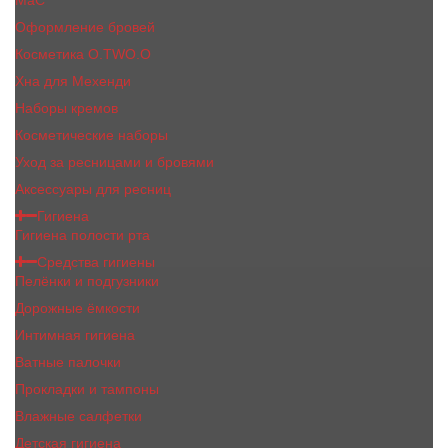
MaC
Оформление бровей
Косметика O.TWO.O
Хна для Мехенди
Наборы кремов
Косметические наборы
Уход за ресницами и бровями
Аксессуары для ресниц
Гигиена
Гигиена полости рта
Средства гигиены
Пелёнки и подгузники
Дорожные ёмкости
Интимная гигиена
Ватные палочки
Прокладки и тампоны
Влажные салфетки
Детская гигиена