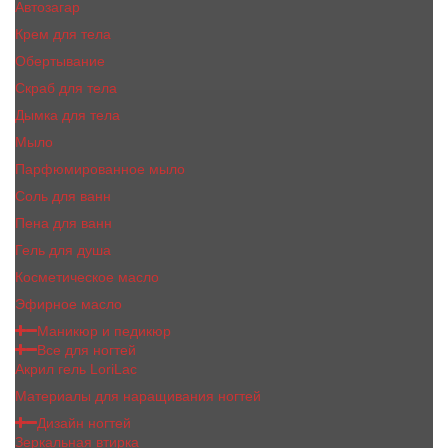
Автозагар
Крем для тела
Обертывание
Скраб для тела
Дымка для тела
Мыло
Парфюмированное мыло
Соль для ванн
Пена для ванн
Гель для душа
Косметическое масло
Эфирное масло
Маникюр и педикюр
Все для ногтей
Акрил гель LoriLac
Материалы для наращивания ногтей
Дизайн ногтей
Зеркальная втирка