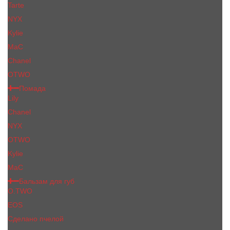
Tarte
NYX
Kylie
MaC
Сhanеl
OTWO
Помада
Lily
Chanel
NYX
OTWO
Kylie
МаС
Бальзам для губ
O.TWO
EOS
Сделано пчелой