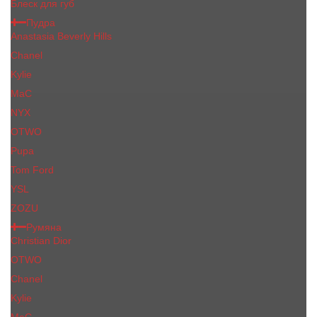
Блеск для губ
Пудра
Anastasia Beverly Hills
Chanel
Kylie
MaC
NYX
OTWO
Pupa
Tom Ford
YSL
ZOZU
Румяна
Christian Dior
OTWO
Сhanеl
Kylie