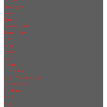
Hugo Boss
Issey Miyake
Jaguar
James Bond
Jean Paul Gaultier
Joaquin Сortes
Kilian
Kenzo
Lacoste
Lanvin
Le Labo
Louis Vuitton
Maison Francis Kurkdjian
Mercedes-Benz
Mont Blanc
M.А.C.
Mexx