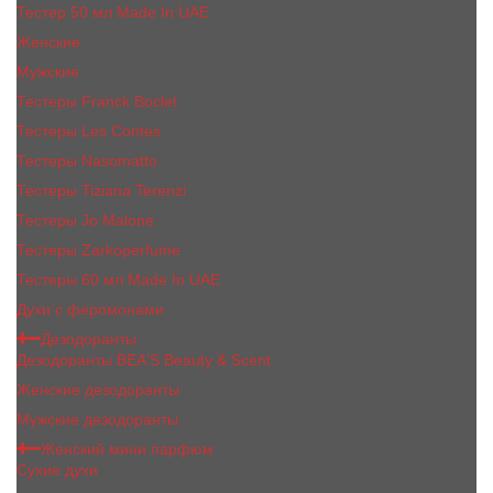
Тестер 50 мл Made In UAE
Женские
Мужские
Тестеры Franck Boclet
Тестеры Les Contes
Тестеры Nasomatto
Тестеры Tiziana Terenzi
Тестеры Jо Malоnе
Тестеры Zarkoperfume
Тестеры 60 мл Made In UAE
Духи с феромонами
Дезодоранты
Дезодоранты BEA'S Beauty & Scent
Женские дезодоранты
Мужские дезодоранты
Женский мини парфюм
Сухие духи