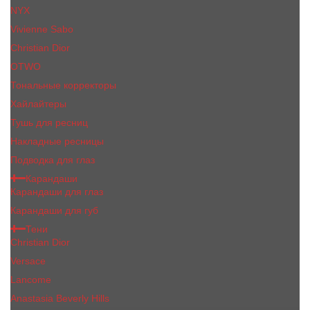
NYX
Vivienne Sabo
Сhristiаn Diоr
OTWO
Тональные корректоры
Хайлайтеры
Тушь для ресниц
Накладные ресницы
Подводка для глаз
Карандаши
Карандаши для глаз
Карандаши для губ
Тени
Christian Dior
Versace
Lancome
Anastasia Beverly Hills