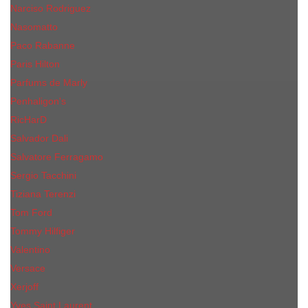
Narciso Rodriguez
Nasomatto
Paco Rabanne
Paris Hilton
Parfums de Marly
Penhaligon​'s
RicHarD
Salvador Dali
Salvatore Ferragamo
Sergio Tacchini
Tiziana Terenzi
Tom Ford
Tommy Hilfiger
Valentino
Versace
Xerjoff
Yves Saint Laurent