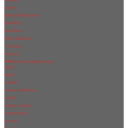
Lanvin
Marina De Bourbon
Moschino
Nina Ricci
Paco Rabanne
Trussardi
Versace
Женская парфюмерия
Ajmal
Alaia
Annifen
Antonio Banderas
Armaf
Ariana Grande
Armand Basi
Azzaro