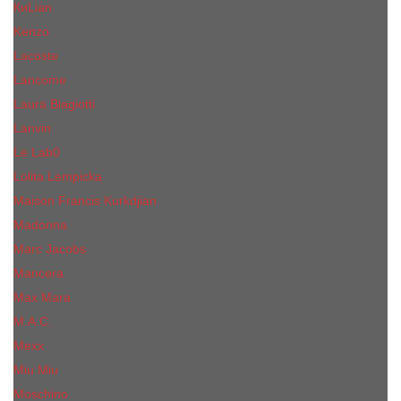
КиLian
Kenzo
Lacoste
Lancome
Laura Biagiotti
Lanvin
Lе Lab0
Lolita Lempicka
Maison Francis Kurkdjian
Madonna
Marc Jacobs
Mancera
Max Mara
M.А.C.
Mexx
Miu Miu
Mоsсhino