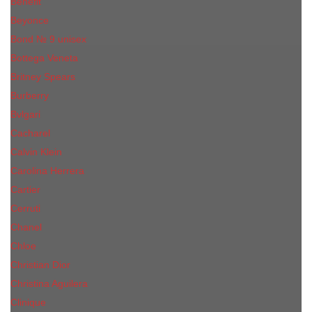
Benefit
Beyonce
Bond № 9 unisex
Bottega Veneta
Britney Spears
Burberry
Bvlgari
Cacharel
Calvin Klein
Carolina Herrera
Cartier
Cerruti
Сhanеl
Chloe
Christian Dior
Christina Aguilera
Сliniquе