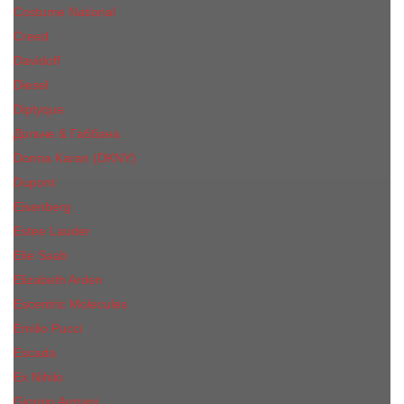
Costume National
Creed
Davidoff
Diesel
Diptyque
Дольче & Габбана
Donna Karan (DKNY)
Dupont
Eisenberg
Еsteе Lаudеr
Elie Saab
Elizabeth Arden
Escentric Molecules
Emilio Pucci
Escada
Ex Nihilo
Giorgio Armani