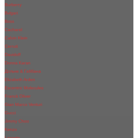
Burberry
Bvlgari
Boss
Cacharel
Calvin Klein
Cerruti
Davidoff
Donna Karan
Дольче & Габбана
Elizabeth Arden
Escentric Molecules
Franck Oliver
Gian Marco Venturi
Gucci
Jimmy Choo
Kenzo
Lacoste