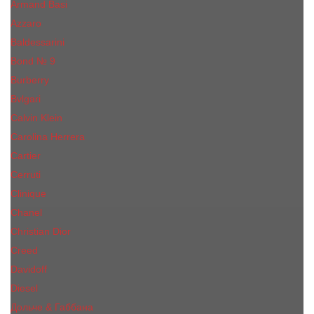
Armand Basi
Azzaro
Baldessarini
Bond № 9
Burberry
Bvlgari
Calvin Klein
Carolina Herrera
Cartier
Cerruti
Сliniquе
Chanel
Christian Dior
Creed
Davidoff
Diesel
Дольче & Габбана