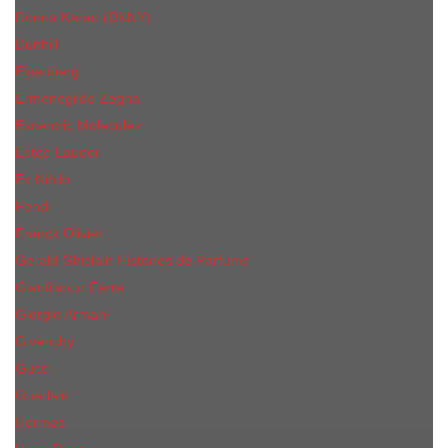
Donna Karan (DKNY)
Dunhill
Eisenberg
Ermenegildo Zegna
Escentric Molecules
Еsteе Lаudеr
Ex Nihilo
Fendi
Franck Olivier
Gerald Ghislain Histoires de Parfums
Gianfranco Ferre
Giorgio Armani
Givenchy
Gucci
Guerlain
Hermes