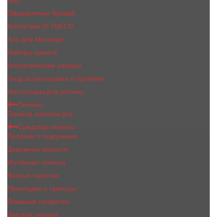
MaC
Оформление бровей
Косметика O.TWO.O
Хна для Мехенди
Наборы кремов
Косметические наборы
Уход за ресницами и бровями
Аксессуары для ресниц
Гигиена
Гигиена полости рта
Средства гигиены
Пелёнки и подгузники
Дорожные ёмкости
Интимная гигиена
Ватные палочки
Прокладки и тампоны
Влажные салфетки
Детская гигиена