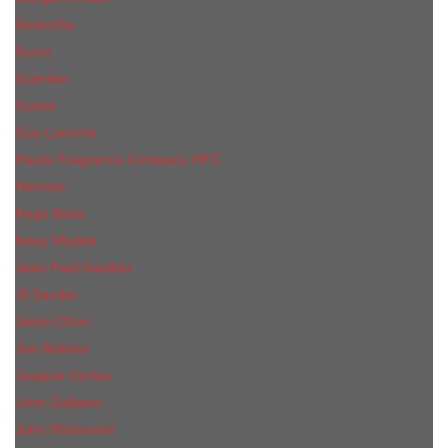
Givenchy
Gucci
Guerlain
Guess
Guy Laroche
Haute Fragrance Company HFC
Hermes
Hugo Boss
Issey Miyake
Jean Paul Gaultier
Jil Sander
Jimmi Choo
Jое Malоnе
Joaquin Cortes
John Galliano
John Richmond