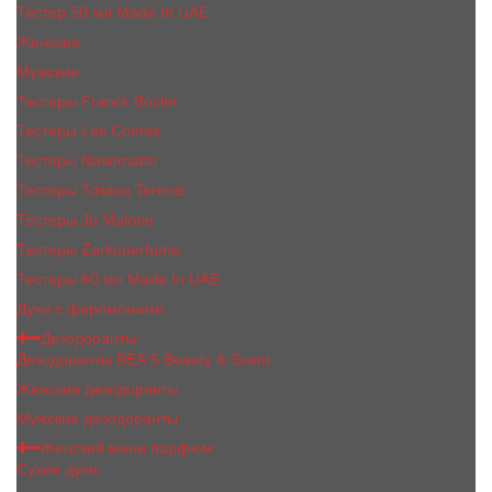
Тестер 50 мл Made In UAE
Женские
Мужские
Тестеры Franck Boclet
Тестеры Les Contes
Тестеры Nasomatto
Тестеры Tiziana Terenzi
Тестеры Jо Malоnе
Тестеры Zarkoperfume
Тестеры 60 мл Made In UAE
Духи с феромонами
Дезодоранты
Дезодоранты BEA'S Beauty & Scent
Женские дезодоранты
Мужские дезодоранты
Женский мини парфюм
Сухие духи