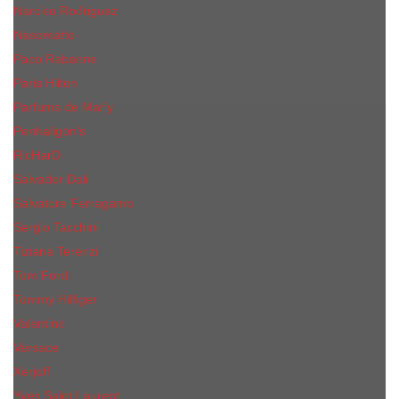
Narciso Rodriguez
Nasomatto
Paco Rabanne
Paris Hilton
Parfums de Marly
Penhaligon​'s
RicHarD
Salvador Dali
Salvatore Ferragamo
Sergio Tacchini
Tiziana Terenzi
Tom Ford
Tommy Hilfiger
Valentino
Versace
Xerjoff
Yves Saint Laurent