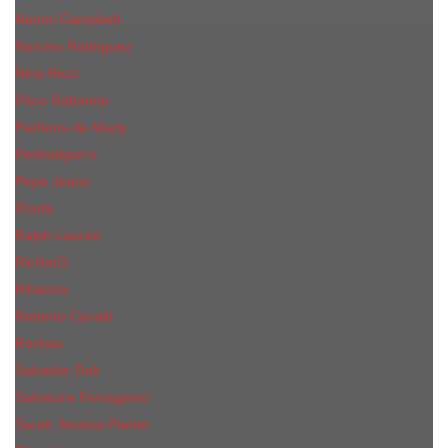
Naomi Campbell
Narciso Rodriguez
Nina Ricci
Paco Rabanne
Parfums de Marly
Penhaligon's
Pepe Jeans
Prada
Ralph Lauren
RicHarD
Rihanna
Roberto Cavalli
Rochas
Salvador Dali
Salvatore Ferragamo
Sarah Jessica Parker