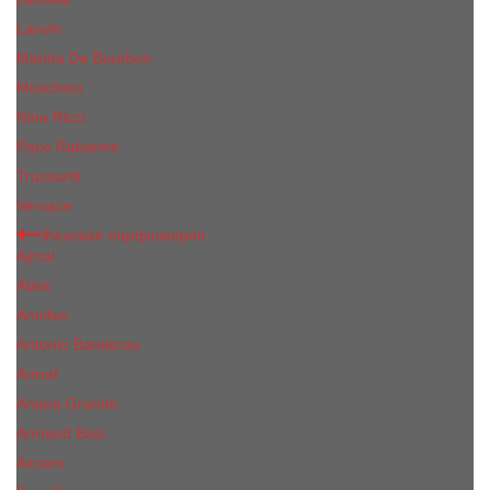
Lanvin
Marina De Bourbon
Moschino
Nina Ricci
Paco Rabanne
Trussardi
Versace
Женская парфюмерия
Ajmal
Alaia
Annifen
Antonio Banderas
Armaf
Ariana Grande
Armand Basi
Azzaro