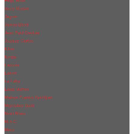
Hugo Boss
Issey Miyake
Jaguar
James Bond
Jean Paul Gaultier
Joaquin Сortes
Kilian
Kenzo
Lacoste
Lanvin
Le Labo
Louis Vuitton
Maison Francis Kurkdjian
Mercedes-Benz
Mont Blanc
M.А.C.
Mexx