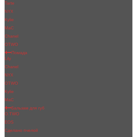
Tarte
NYX
Kylie
MaC
Сhanеl
OTWO
Помада
Lily
Chanel
NYX
OTWO
Kylie
МаС
Бальзам для губ
O.TWO
EOS
Сделано пчелой