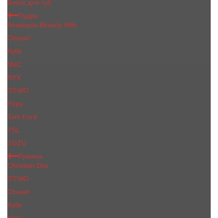
Блеск для губ
Пудра
Anastasia Beverly Hills
Chanel
Kylie
MaC
NYX
OTWO
Pupa
Tom Ford
YSL
ZOZU
Румяна
Christian Dior
OTWO
Сhanеl
Kylie