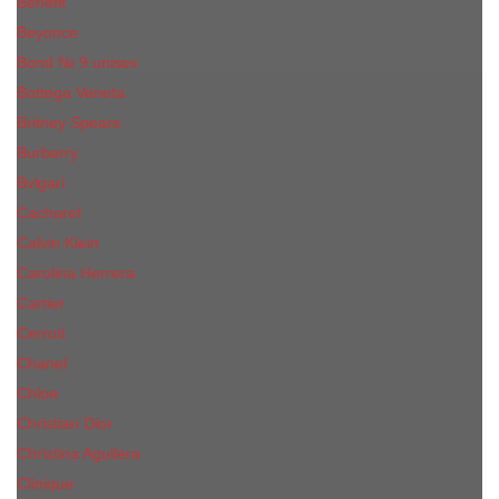
Benefit
Beyonce
Bond № 9 unisex
Bottega Veneta
Britney Spears
Burberry
Bvlgari
Cacharel
Calvin Klein
Carolina Herrera
Cartier
Cerruti
Сhanеl
Chloe
Christian Dior
Christina Aguilera
Сliniquе