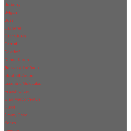
Burberry
Bvlgari
Boss
Cacharel
Calvin Klein
Cerruti
Davidoff
Donna Karan
Дольче & Габбана
Elizabeth Arden
Escentric Molecules
Franck Oliver
Gian Marco Venturi
Gucci
Jimmy Choo
Kenzo
Lacoste