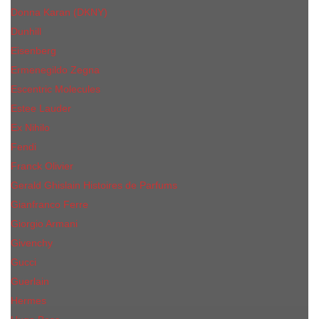
Donna Karan (DKNY)
Dunhill
Eisenberg
Ermenegildo Zegna
Escentric Molecules
Еsteе Lаudеr
Ex Nihilo
Fendi
Franck Olivier
Gerald Ghislain Histoires de Parfums
Gianfranco Ferre
Giorgio Armani
Givenchy
Gucci
Guerlain
Hermes