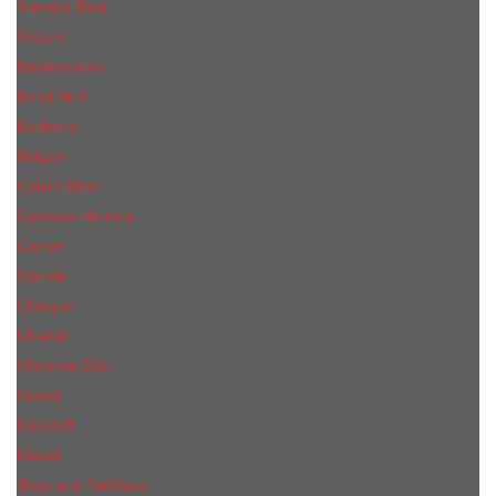
Armand Basi
Azzaro
Baldessarini
Bond № 9
Burberry
Bvlgari
Calvin Klein
Carolina Herrera
Cartier
Cerruti
Сliniquе
Chanel
Christian Dior
Creed
Davidoff
Diesel
Дольче & Габбана