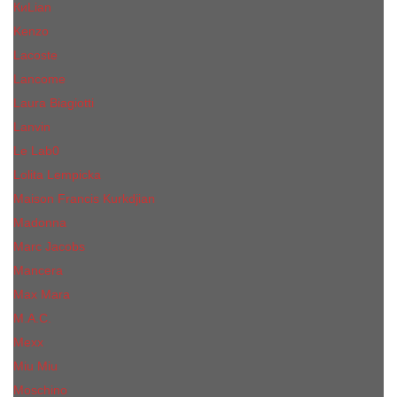
КиLian
Kenzo
Lacoste
Lancome
Laura Biagiotti
Lanvin
Lе Lab0
Lolita Lempicka
Maison Francis Kurkdjian
Madonna
Marc Jacobs
Mancera
Max Mara
M.А.C.
Mexx
Miu Miu
Mоsсhino