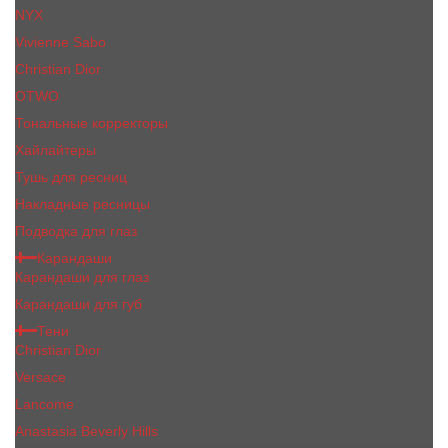
NYX
Vivienne Sabo
Сhristiаn Diоr
OTWO
Тональные корректоры
Хайлайтеры
Тушь для ресниц
Накладные ресницы
Подводка для глаз
Карандаши
Карандаши для глаз
Карандаши для губ
Тени
Christian Dior
Versace
Lancome
Anastasia Beverly Hills