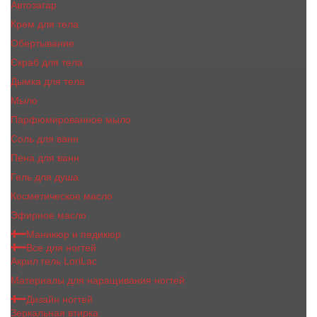
Автозагар
Крем для тела
Обертывание
Скраб для тела
Дымка для тела
Мыло
Парфюмированное мыло
Соль для ванн
Пена для ванн
Гель для душа
Косметическое масло
Эфирное масло
Маникюр и педикюр
Все для ногтей
Акрил гель LoriLac
Материалы для наращивания ногтей
Дизайн ногтей
Зеркальная втирка