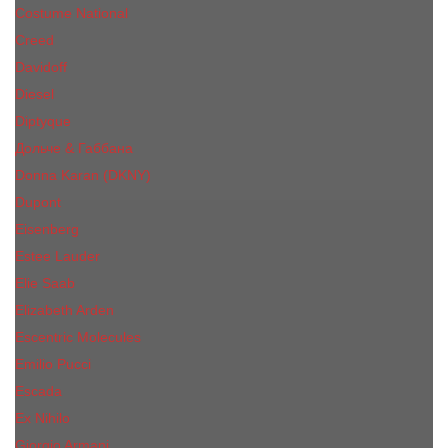
Costume National
Creed
Davidoff
Diesel
Diptyque
Дольче & Габбана
Donna Karan (DKNY)
Dupont
Eisenberg
Еsteе Lаudеr
Elie Saab
Elizabeth Arden
Escentric Molecules
Emilio Pucci
Escada
Ex Nihilo
Giorgio Armani