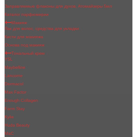
Заправляемые флаконы для духов, Атомайзеры 5мл
Каталог парфюмерии
Макияж
Лак для волос, средства для укладки
Кисти для макияжа
Основа под макияж
Тональный крем
YSL
Maybelline
Lancome
Dermacol
Max Factor
Enough Collagen
Farm Stay
Kylie
Huda Beauty
МаС