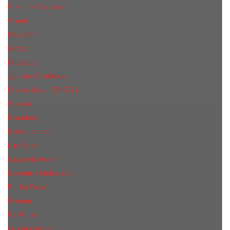
Costume National
Creed
Davidoff
Diesel
Diptyque
Дольче & Габбана
Donna Karan (DKNY)
Dupont
Eisenberg
Еsteе Lаudеr
Elie Saab
Elizabeth Arden
Escentric Molecules
Emilio Pucci
Escada
Ex Nihilo
Giorgio Armani