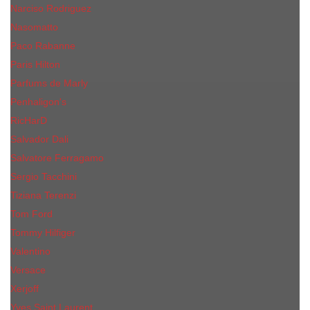
Narciso Rodriguez
Nasomatto
Paco Rabanne
Paris Hilton
Parfums de Marly
Penhaligon​'s
RicHarD
Salvador Dali
Salvatore Ferragamo
Sergio Tacchini
Tiziana Terenzi
Tom Ford
Tommy Hilfiger
Valentino
Versace
Xerjoff
Yves Saint Laurent