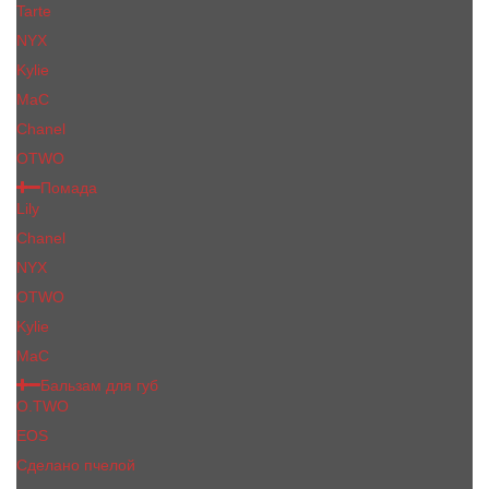
Tarte
NYX
Kylie
MaC
Сhanеl
OTWO
Помада
Lily
Chanel
NYX
OTWO
Kylie
МаС
Бальзам для губ
O.TWO
EOS
Сделано пчелой