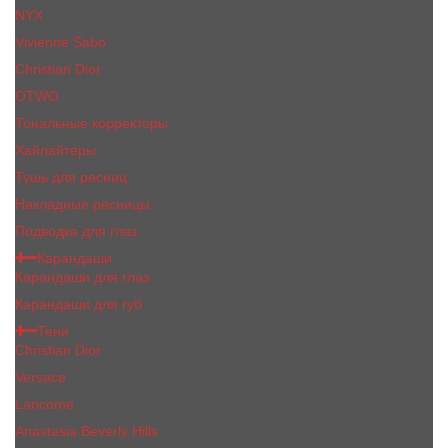
NYX
Vivienne Sabo
Сhristiаn Diоr
OTWO
Тональные корректоры
Хайлайтеры
Тушь для ресниц
Накладные ресницы
Подводка для глаз
Карандаши
Карандаши для глаз
Карандаши для губ
Тени
Christian Dior
Versace
Lancome
Anastasia Beverly Hills