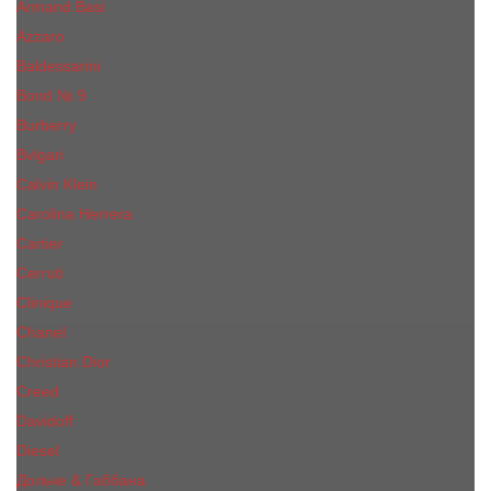
Armand Basi
Azzaro
Baldessarini
Bond № 9
Burberry
Bvlgari
Calvin Klein
Carolina Herrera
Cartier
Cerruti
Сliniquе
Chanel
Christian Dior
Creed
Davidoff
Diesel
Дольче & Габбана