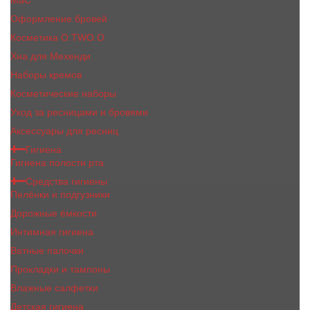
MaC
Оформление бровей
Косметика O.TWO.O
Хна для Мехенди
Наборы кремов
Косметические наборы
Уход за ресницами и бровями
Аксессуары для ресниц
Гигиена
Гигиена полости рта
Средства гигиены
Пелёнки и подгузники
Дорожные ёмкости
Интимная гигиена
Ватные палочки
Прокладки и тампоны
Влажные салфетки
Детская гигиена