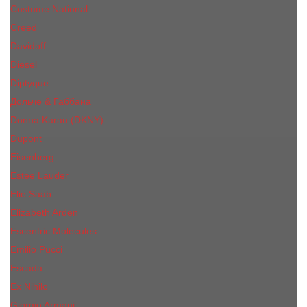
Costume National
Creed
Davidoff
Diesel
Diptyque
Дольче & Габбана
Donna Karan (DKNY)
Dupont
Eisenberg
Еsteе Lаudеr
Elie Saab
Elizabeth Arden
Escentric Molecules
Emilio Pucci
Escada
Ex Nihilo
Giorgio Armani