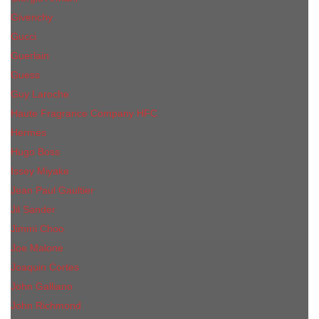
Givenchy
Gucci
Guerlain
Guess
Guy Laroche
Haute Fragrance Company HFC
Hermes
Hugo Boss
Issey Miyake
Jean Paul Gaultier
Jil Sander
Jimmi Choo
Jое Malоnе
Joaquin Cortes
John Galliano
John Richmond