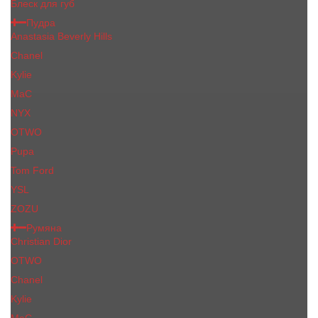
Блеск для губ
Пудра
Anastasia Beverly Hills
Chanel
Kylie
MaC
NYX
OTWO
Pupa
Tom Ford
YSL
ZOZU
Румяна
Christian Dior
OTWO
Сhanеl
Kylie