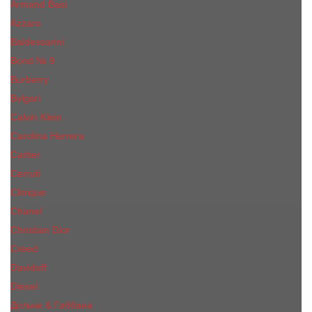
Armand Basi
Azzaro
Baldessarini
Bond № 9
Burberry
Bvlgari
Calvin Klein
Carolina Herrera
Cartier
Cerruti
Сliniquе
Chanel
Christian Dior
Creed
Davidoff
Diesel
Дольче & Габбана