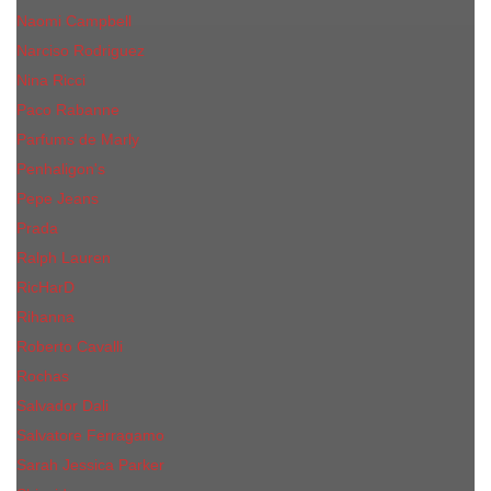
Naomi Campbell
Narciso Rodriguez
Nina Ricci
Paco Rabanne
Parfums de Marly
Penhaligon's
Pepe Jeans
Prada
Ralph Lauren
RicHarD
Rihanna
Roberto Cavalli
Rochas
Salvador Dali
Salvatore Ferragamo
Sarah Jessica Parker