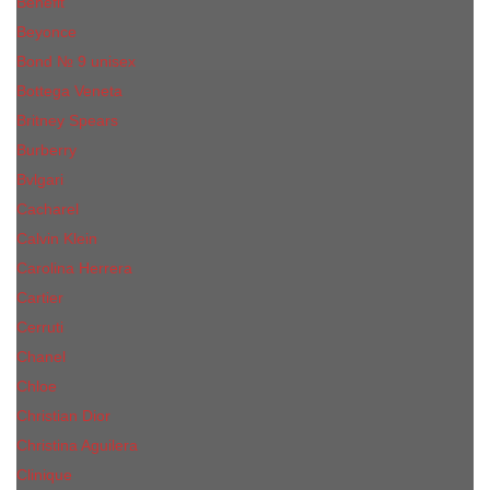
Benefit
Beyonce
Bond № 9 unisex
Bottega Veneta
Britney Spears
Burberry
Bvlgari
Cacharel
Calvin Klein
Carolina Herrera
Cartier
Cerruti
Сhanеl
Chloe
Christian Dior
Christina Aguilera
Сliniquе