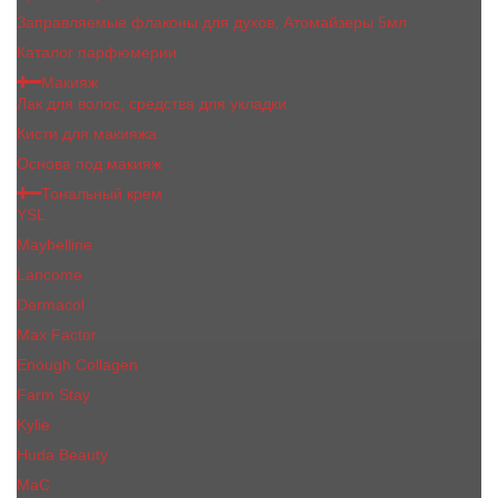
Заправляемые флаконы для духов, Атомайзеры 5мл
Каталог парфюмерии
Макияж
Лак для волос, средства для укладки
Кисти для макияжа
Основа под макияж
Тональный крем
YSL
Maybelline
Lancome
Dermacol
Max Factor
Enough Collagen
Farm Stay
Kylie
Huda Beauty
МаС