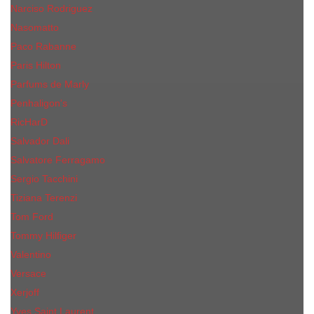
Narciso Rodriguez
Nasomatto
Paco Rabanne
Paris Hilton
Parfums de Marly
Penhaligon​'s
RicHarD
Salvador Dali
Salvatore Ferragamo
Sergio Tacchini
Tiziana Terenzi
Tom Ford
Tommy Hilfiger
Valentino
Versace
Xerjoff
Yves Saint Laurent