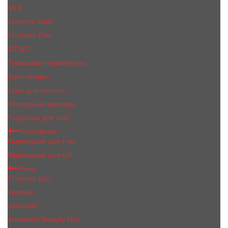
NYX
Vivienne Sabo
Сhristiаn Diоr
OTWO
Тональные корректоры
Хайлайтеры
Тушь для ресниц
Накладные ресницы
Подводка для глаз
Карандаши
Карандаши для глаз
Карандаши для губ
Тени
Christian Dior
Versace
Lancome
Anastasia Beverly Hills