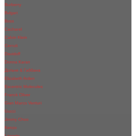
Burberry
Bvlgari
Boss
Cacharel
Calvin Klein
Cerruti
Davidoff
Donna Karan
Дольче & Габбана
Elizabeth Arden
Escentric Molecules
Franck Oliver
Gian Marco Venturi
Gucci
Jimmy Choo
Kenzo
Lacoste