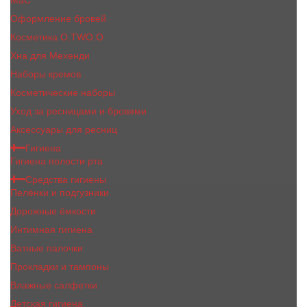
MaC
Оформление бровей
Косметика O.TWO.O
Хна для Мехенди
Наборы кремов
Косметические наборы
Уход за ресницами и бровями
Аксессуары для ресниц
Гигиена
Гигиена полости рта
Средства гигиены
Пелёнки и подгузники
Дорожные ёмкости
Интимная гигиена
Ватные палочки
Прокладки и тампоны
Влажные салфетки
Детская гигиена