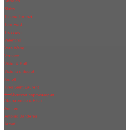
Shiseido
Sisley
Tiziana Terenzi
Tom Ford
Trussardi
Valentino
Vera Wang
Versace
Viktor & Rolf
Victoria s Secret
Xerjoff
Yves Saint Laurent
Мужская парфюмерия
Abercrombie & Fitch
Annifen
Antonio Banderas
Armaf