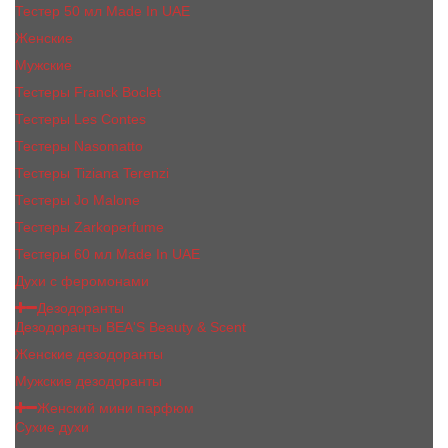
Тестер 50 мл Made In UAE
Женские
Мужские
Тестеры Franck Boclet
Тестеры Les Contes
Тестеры Nasomatto
Тестеры Tiziana Terenzi
Тестеры Jо Malоnе
Тестеры Zarkoperfume
Тестеры 60 мл Made In UAE
Духи с феромонами
Дезодоранты
Дезодоранты BEA'S Beauty & Scent
Женские дезодоранты
Мужские дезодоранты
Женский мини парфюм
Сухие духи