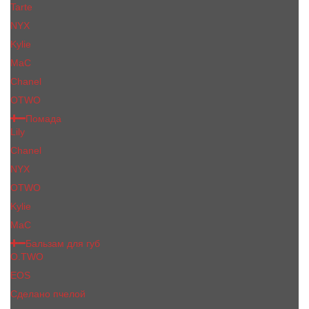
Tarte
NYX
Kylie
MaC
Сhanеl
OTWO
Помада
Lily
Chanel
NYX
OTWO
Kylie
МаС
Бальзам для губ
O.TWO
EOS
Сделано пчелой