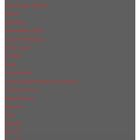
Donna Karan (DKNY)
Dunhill
Eisenberg
Ermenegildo Zegna
Escentric Molecules
Еsteе Lаudеr
Ex Nihilo
Fendi
Franck Olivier
Gerald Ghislain Histoires de Parfums
Gianfranco Ferre
Giorgio Armani
Givenchy
Gucci
Guerlain
Hermes