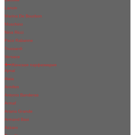
Lanvin
Marina De Bourbon
Moschino
Nina Ricci
Paco Rabanne
Trussardi
Versace
Женская парфюмерия
Ajmal
Alaia
Annifen
Antonio Banderas
Armaf
Ariana Grande
Armand Basi
Azzaro