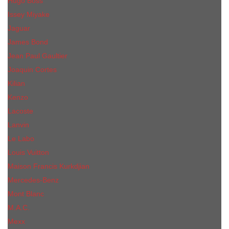
Hugo Boss
Issey Miyake
Jaguar
James Bond
Jean Paul Gaultier
Joaquin Сortes
Kilian
Kenzo
Lacoste
Lanvin
Le Labo
Louis Vuitton
Maison Francis Kurkdjian
Mercedes-Benz
Mont Blanc
M.А.C.
Mexx