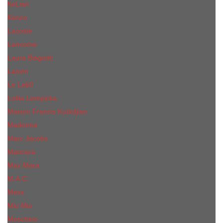
КиLian
Kenzo
Lacoste
Lancome
Laura Biagiotti
Lanvin
Lе Lab0
Lolita Lempicka
Maison Francis Kurkdjian
Madonna
Marc Jacobs
Mancera
Max Mara
M.А.C.
Mexx
Miu Miu
Mоsсhino