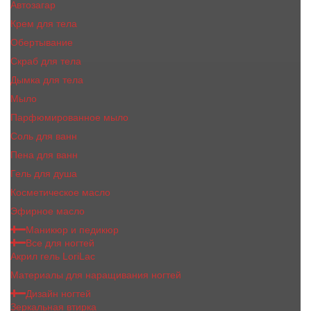
Автозагар
Крем для тела
Обертывание
Скраб для тела
Дымка для тела
Мыло
Парфюмированное мыло
Соль для ванн
Пена для ванн
Гель для душа
Косметическое масло
Эфирное масло
Маникюр и педикюр
Все для ногтей
Акрил гель LoriLac
Материалы для наращивания ногтей
Дизайн ногтей
Зеркальная втирка