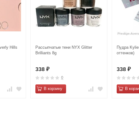
erly Hills
Рассыпчатые тени NYX Glitter
Пудра Kylie
Brilliants 8g
оттенков)
338
338
₽
₽
0
В корзину
В корз