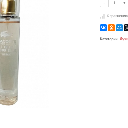
-
+
К сравнению
Категории:
Духи