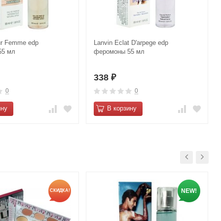
ur Femme edp
Lanvin Eclat D'arpege edp
55 мл
феромоны 55 мл
338
₽
0
0
ину
В корзину
NEW!
СКИДКА!