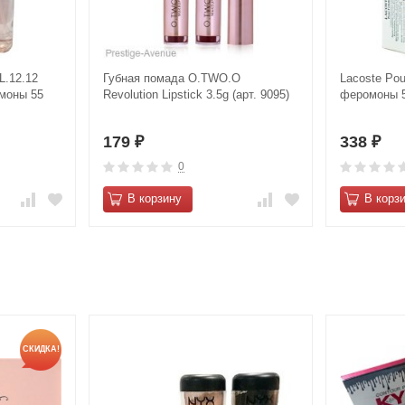
L.12.12
Губная помада O.TWO.O
Lacoste Po
омоны 55
Revolution Lipstick 3.5g (арт. 9095)
феромоны 
179
338
₽
₽
0
В корзину
В корз
СКИДКА!