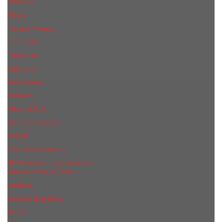
Shiseido
Sisley
Tiziana Terenzi
Tom Ford
Trussardi
Valentino
Vera Wang
Versace
Viktor & Rolf
Victoria s Secret
Xerjoff
Yves Saint Laurent
Мужская парфюмерия
Abercrombie & Fitch
Annifen
Antonio Banderas
Armaf