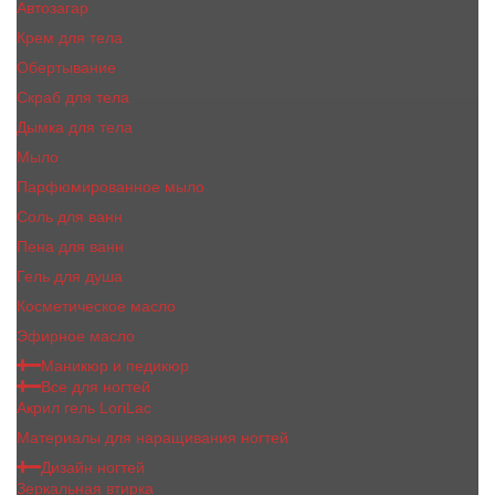
Автозагар
Крем для тела
Обертывание
Скраб для тела
Дымка для тела
Мыло
Парфюмированное мыло
Соль для ванн
Пена для ванн
Гель для душа
Косметическое масло
Эфирное масло
Маникюр и педикюр
Все для ногтей
Акрил гель LoriLac
Материалы для наращивания ногтей
Дизайн ногтей
Зеркальная втирка