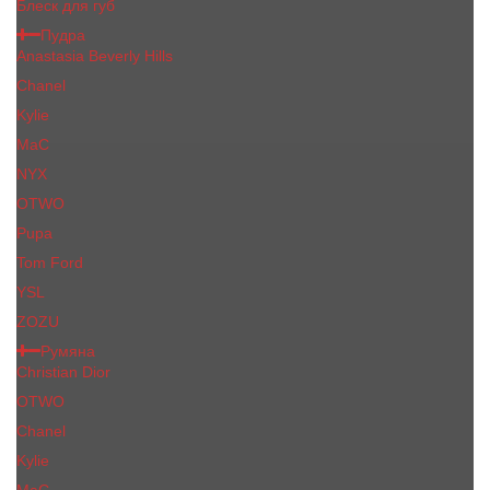
Блеск для губ
Пудра
Anastasia Beverly Hills
Chanel
Kylie
MaC
NYX
OTWO
Pupa
Tom Ford
YSL
ZOZU
Румяна
Christian Dior
OTWO
Сhanеl
Kylie