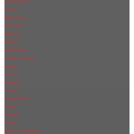
Armand Basi
Azzaro
Baldessarini
Bond № 9
Burberry
Bvlgari
Calvin Klein
Carolina Herrera
Cartier
Cerruti
Сliniquе
Chanel
Christian Dior
Creed
Davidoff
Diesel
Дольче & Габбана