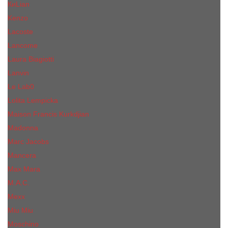
КиLian
Kenzo
Lacoste
Lancome
Laura Biagiotti
Lanvin
Lе Lab0
Lolita Lempicka
Maison Francis Kurkdjian
Madonna
Marc Jacobs
Mancera
Max Mara
M.А.C.
Mexx
Miu Miu
Mоsсhino