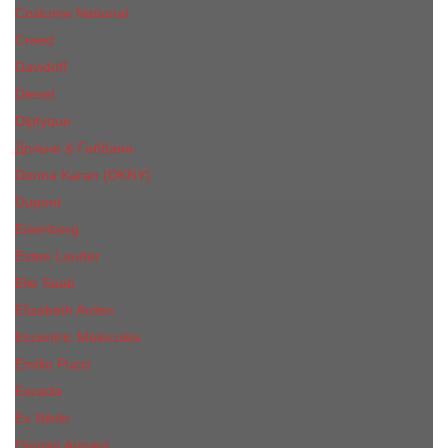
Costume National
Creed
Davidoff
Diesel
Diptyque
Дольче & Габбана
Donna Karan (DKNY)
Dupont
Eisenberg
Еsteе Lаudеr
Elie Saab
Elizabeth Arden
Escentric Molecules
Emilio Pucci
Escada
Ex Nihilo
Giorgio Armani