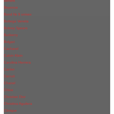
Benefit
Beyonce
Bond № 9 unisex
Bottega Veneta
Britney Spears
Burberry
Bvlgari
Cacharel
Calvin Klein
Carolina Herrera
Cartier
Cerruti
Сhanеl
Chloe
Christian Dior
Christina Aguilera
Сliniquе