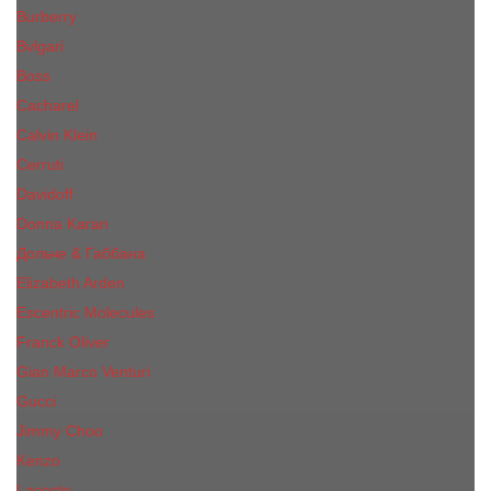
Burberry
Bvlgari
Boss
Cacharel
Calvin Klein
Cerruti
Davidoff
Donna Karan
Дольче & Габбана
Elizabeth Arden
Escentric Molecules
Franck Oliver
Gian Marco Venturi
Gucci
Jimmy Choo
Kenzo
Lacoste