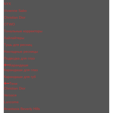
NYX
Vivienne Sabo
Сhristiаn Diоr
OTWO
Тональные корректоры
Хайлайтеры
Тушь для ресниц
Накладные ресницы
Подводка для глаз
Карандаши
Карандаши для глаз
Карандаши для губ
Тени
Christian Dior
Versace
Lancome
Anastasia Beverly Hills