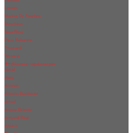
Lanvin
Marina De Bourbon
Moschino
Nina Ricci
Paco Rabanne
Trussardi
Versace
Женская парфюмерия
Ajmal
Alaia
Annifen
Antonio Banderas
Armaf
Ariana Grande
Armand Basi
Azzaro