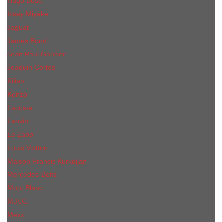
Hugo Boss
Issey Miyake
Jaguar
James Bond
Jean Paul Gaultier
Joaquin Сortes
Kilian
Kenzo
Lacoste
Lanvin
Le Labo
Louis Vuitton
Maison Francis Kurkdjian
Mercedes-Benz
Mont Blanc
M.А.C.
Mexx