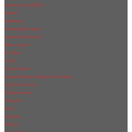
Donna Karan (DKNY)
Dunhill
Eisenberg
Ermenegildo Zegna
Escentric Molecules
Еsteе Lаudеr
Ex Nihilo
Fendi
Franck Olivier
Gerald Ghislain Histoires de Parfums
Gianfranco Ferre
Giorgio Armani
Givenchy
Gucci
Guerlain
Hermes