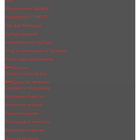
MaC
Оформление бровей
Косметика O.TWO.O
Хна для Мехенди
Наборы кремов
Косметические наборы
Уход за ресницами и бровями
Аксессуары для ресниц
Гигиена
Гигиена полости рта
Средства гигиены
Пелёнки и подгузники
Дорожные ёмкости
Интимная гигиена
Ватные палочки
Прокладки и тампоны
Влажные салфетки
Детская гигиена