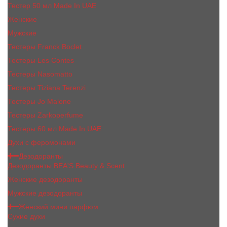
Тестер 50 мл Made In UAE
Женские
Мужские
Тестеры Franck Boclet
Тестеры Les Contes
Тестеры Nasomatto
Тестеры Tiziana Terenzi
Тестеры Jо Malоnе
Тестеры Zarkoperfume
Тестеры 60 мл Made In UAE
Духи с феромонами
Дезодоранты
Дезодоранты BEA'S Beauty & Scent
Женские дезодоранты
Мужские дезодоранты
Женский мини парфюм
Сухие духи