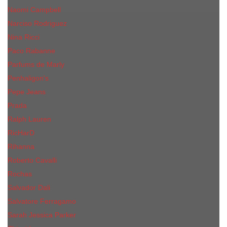
Naomi Campbell
Narciso Rodriguez
Nina Ricci
Paco Rabanne
Parfums de Marly
Penhaligon's
Pepe Jeans
Prada
Ralph Lauren
RicHarD
Rihanna
Roberto Cavalli
Rochas
Salvador Dali
Salvatore Ferragamo
Sarah Jessica Parker