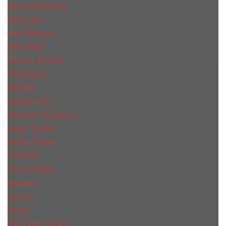
Narciso Rodriguez
Nasomatto
Paco Rabanne
Paris Hilton
Parfums de Marly
Penhaligon​'s
RicHarD
Salvador Dali
Salvatore Ferragamo
Sergio Tacchini
Tiziana Terenzi
Tom Ford
Tommy Hilfiger
Valentino
Versace
Xerjoff
Yves Saint Laurent