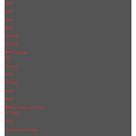
Tarte
NYX
Kylie
MaC
Сhanеl
OTWO
Помада
Lily
Chanel
NYX
OTWO
Kylie
МаС
Бальзам для губ
O.TWO
EOS
Сделано пчелой