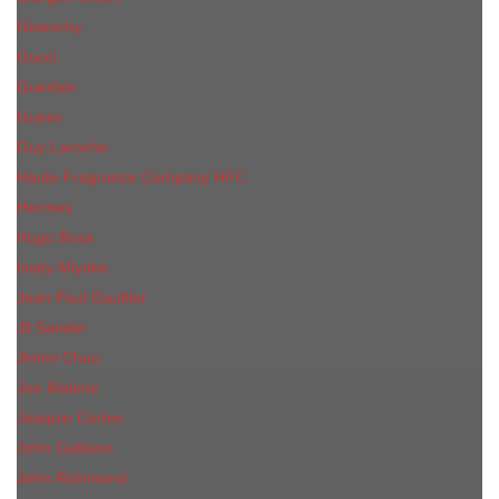
Givenchy
Gucci
Guerlain
Guess
Guy Laroche
Haute Fragrance Company HFC
Hermes
Hugo Boss
Issey Miyake
Jean Paul Gaultier
Jil Sander
Jimmi Choo
Jое Malоnе
Joaquin Cortes
John Galliano
John Richmond