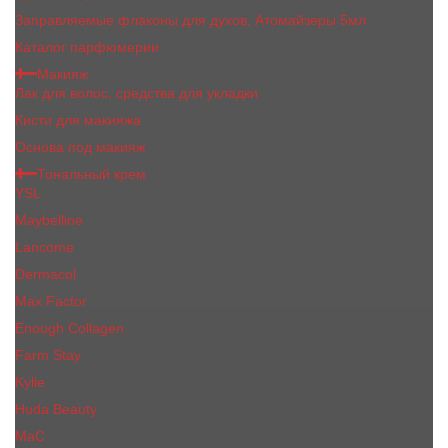
Заправляемые флаконы для духов, Атомайзеры 5мл
Каталог парфюмерии
Макияж
Лак для волос, средства для укладки
Кисти для макияжа
Основа под макияж
Тональный крем
YSL
Maybelline
Lancome
Dermacol
Max Factor
Enough Collagen
Farm Stay
Kylie
Huda Beauty
МаС