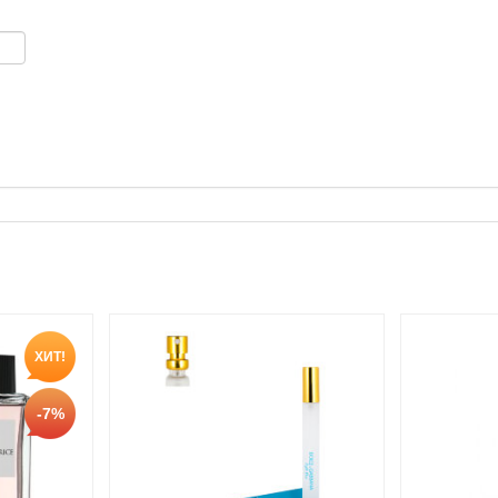
ХИТ!
-7%