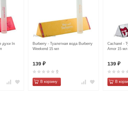
е духи In
Burberry - Туалетная вода Burberry
Cacharel - 
мл
Weekend 15 мл
Amor 15 мл
139
139
₽
₽
0
В корзину
В корз