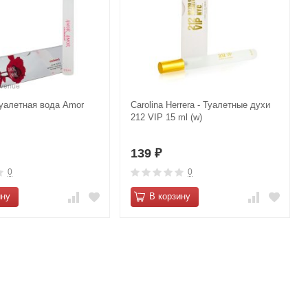
Туалетная вода Amor
Carolina Herrera - Туалетные духи
212 VIP 15 ml (w)
139
₽
0
0
ину
В корзину