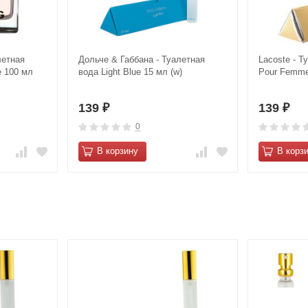
летная
Дольче & Габбана - Туалетная
Lacoste - Т
e 100 мл
вода Light Blue 15 мл (w)
Pour Femme
139
139
₽
₽
0
В корзину
В корз