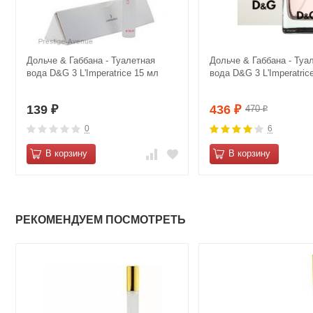
Дольче & Габбана - Туалетная
Дольче & Габбана - Туа
вода D&G 3 L'Imperatrice 15 мл
вода D&G 3 L'Imperatric
139
436
470
₽
₽
₽
0
6
В корзину
В корзину
РЕКОМЕНДУЕМ ПОСМОТРЕТЬ