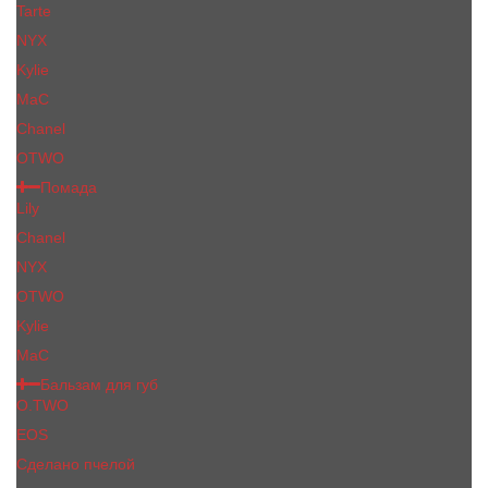
Tarte
NYX
Kylie
MaC
Сhanеl
OTWO
Помада
Lily
Chanel
NYX
OTWO
Kylie
МаС
Бальзам для губ
O.TWO
EOS
Сделано пчелой