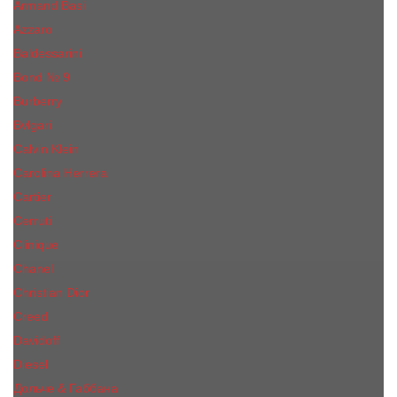
Armand Basi
Azzaro
Baldessarini
Bond № 9
Burberry
Bvlgari
Calvin Klein
Carolina Herrera
Cartier
Cerruti
Сliniquе
Chanel
Christian Dior
Creed
Davidoff
Diesel
Дольче & Габбана