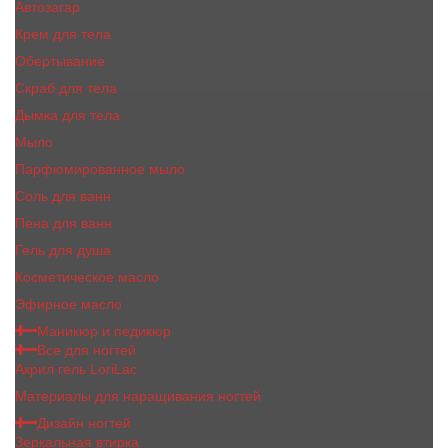
Автозагар
Крем для тела
Обертывание
Скраб для тела
Дымка для тела
Мыло
Парфюмированное мыло
Соль для ванн
Пена для ванн
Гель для душа
Косметическое масло
Эфирное масло
Маникюр и педикюр
Все для ногтей
Акрил гель LoriLac
Материалы для наращивания ногтей
Дизайн ногтей
Зеркальная втирка