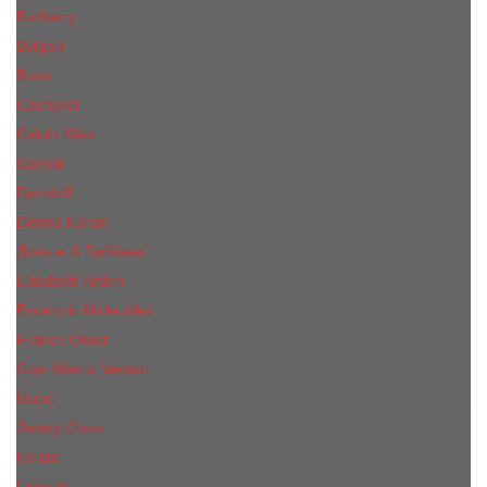
Burberry
Bvlgari
Boss
Cacharel
Calvin Klein
Cerruti
Davidoff
Donna Karan
Дольче & Габбана
Elizabeth Arden
Escentric Molecules
Franck Oliver
Gian Marco Venturi
Gucci
Jimmy Choo
Kenzo
Lacoste