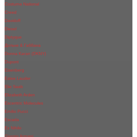
Costume National
Creed
Davidoff
Diesel
Diptyque
Дольче & Габбана
Donna Karan (DKNY)
Dupont
Eisenberg
Еsteе Lаudеr
Elie Saab
Elizabeth Arden
Escentric Molecules
Emilio Pucci
Escada
Ex Nihilo
Giorgio Armani