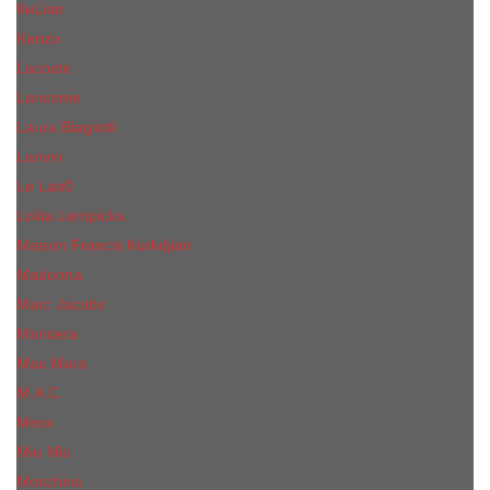
КиLian
Kenzo
Lacoste
Lancome
Laura Biagiotti
Lanvin
Lе Lab0
Lolita Lempicka
Maison Francis Kurkdjian
Madonna
Marc Jacobs
Mancera
Max Mara
M.А.C.
Mexx
Miu Miu
Mоsсhino