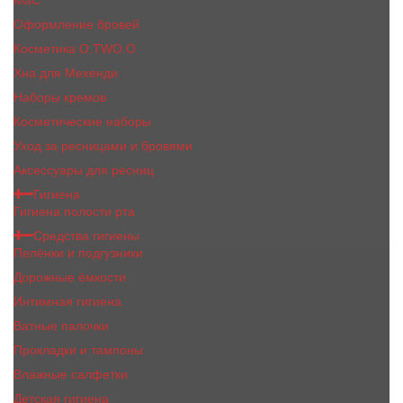
MaC
Оформление бровей
Косметика O.TWO.O
Хна для Мехенди
Наборы кремов
Косметические наборы
Уход за ресницами и бровями
Аксессуары для ресниц
Гигиена
Гигиена полости рта
Средства гигиены
Пелёнки и подгузники
Дорожные ёмкости
Интимная гигиена
Ватные палочки
Прокладки и тампоны
Влажные салфетки
Детская гигиена