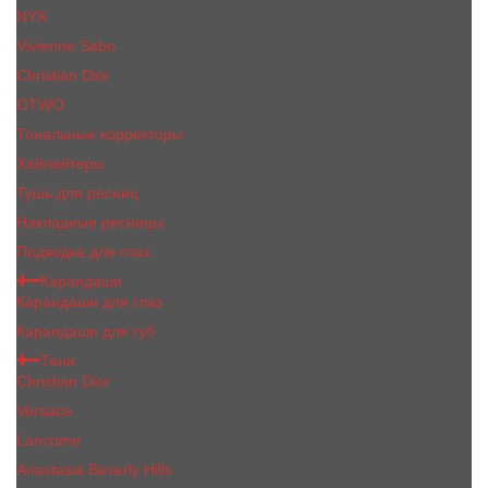
NYX
Vivienne Sabo
Сhristiаn Diоr
OTWO
Тональные корректоры
Хайлайтеры
Тушь для ресниц
Накладные ресницы
Подводка для глаз
Карандаши
Карандаши для глаз
Карандаши для губ
Тени
Christian Dior
Versace
Lancome
Anastasia Beverly Hills