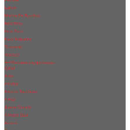
Lanvin
Marina De Bourbon
Moschino
Nina Ricci
Paco Rabanne
Trussardi
Versace
Женская парфюмерия
Ajmal
Alaia
Annifen
Antonio Banderas
Armaf
Ariana Grande
Armand Basi
Azzaro