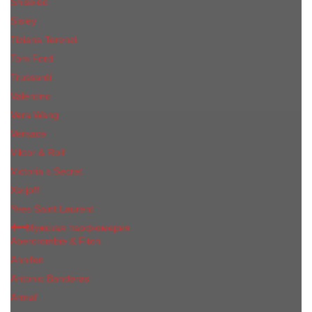
Shiseido
Sisley
Tiziana Terenzi
Tom Ford
Trussardi
Valentino
Vera Wang
Versace
Viktor & Rolf
Victoria s Secret
Xerjoff
Yves Saint Laurent
Мужская парфюмерия
Abercrombie & Fitch
Annifen
Antonio Banderas
Armaf