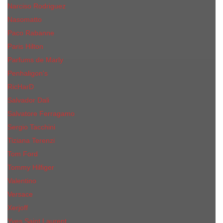
Narciso Rodriguez
Nasomatto
Paco Rabanne
Paris Hilton
Parfums de Marly
Penhaligon​'s
RicHarD
Salvador Dali
Salvatore Ferragamo
Sergio Tacchini
Tiziana Terenzi
Tom Ford
Tommy Hilfiger
Valentino
Versace
Xerjoff
Yves Saint Laurent