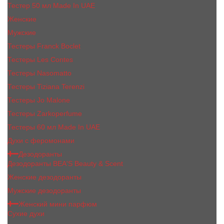
Тестер 50 мл Made In UAE
Женские
Мужские
Тестеры Franck Boclet
Тестеры Les Contes
Тестеры Nasomatto
Тестеры Tiziana Terenzi
Тестеры Jо Malоnе
Тестеры Zarkoperfume
Тестеры 60 мл Made In UAE
Духи с феромонами
Дезодоранты
Дезодоранты BEA'S Beauty & Scent
Женские дезодоранты
Мужские дезодоранты
Женский мини парфюм
Сухие духи