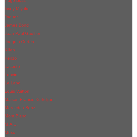
Hugo Boss
Issey Miyake
Jaguar
James Bond
Jean Paul Gaultier
Joaquin Сortes
Kilian
Kenzo
Lacoste
Lanvin
Le Labo
Louis Vuitton
Maison Francis Kurkdjian
Mercedes-Benz
Mont Blanc
M.А.C.
Mexx