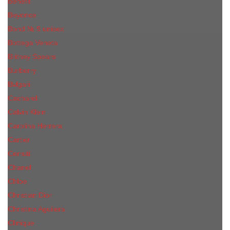
Benefit
Beyonce
Bond № 9 unisex
Bottega Veneta
Britney Spears
Burberry
Bvlgari
Cacharel
Calvin Klein
Carolina Herrera
Cartier
Cerruti
Сhanеl
Chloe
Christian Dior
Christina Aguilera
Сliniquе