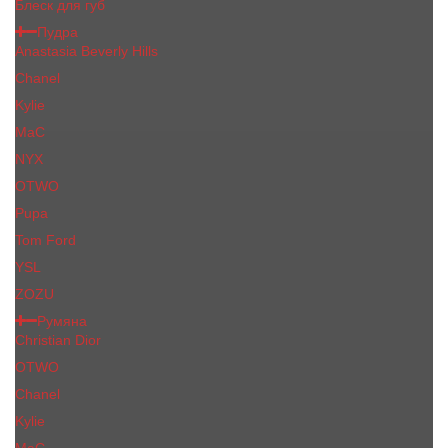
Блеск для губ
Пудра
Anastasia Beverly Hills
Chanel
Kylie
MaC
NYX
OTWO
Pupa
Tom Ford
YSL
ZOZU
Румяна
Christian Dior
OTWO
Сhanеl
Kylie