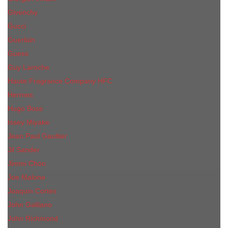
Givenchy
Gucci
Guerlain
Guess
Guy Laroche
Haute Fragrance Company HFC
Hermes
Hugo Boss
Issey Miyake
Jean Paul Gaultier
Jil Sander
Jimmi Choo
Jое Malоnе
Joaquin Cortes
John Galliano
John Richmond