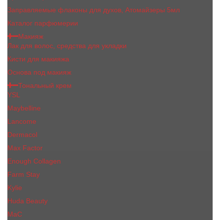
Заправляемые флаконы для духов, Атомайзеры 5мл
Каталог парфюмерии
Макияж
Лак для волос, средства для укладки
Кисти для макияжа
Основа под макияж
Тональный крем
YSL
Maybelline
Lancome
Dermacol
Max Factor
Enough Collagen
Farm Stay
Kylie
Huda Beauty
МаС