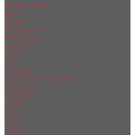
Donna Karan (DKNY)
Dunhill
Eisenberg
Ermenegildo Zegna
Escentric Molecules
Еsteе Lаudеr
Ex Nihilo
Fendi
Franck Olivier
Gerald Ghislain Histoires de Parfums
Gianfranco Ferre
Giorgio Armani
Givenchy
Gucci
Guerlain
Hermes