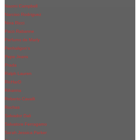
Naomi Campbell
Narciso Rodriguez
Nina Ricci
Paco Rabanne
Parfums de Marly
Penhaligon's
Pepe Jeans
Prada
Ralph Lauren
RicHarD
Rihanna
Roberto Cavalli
Rochas
Salvador Dali
Salvatore Ferragamo
Sarah Jessica Parker