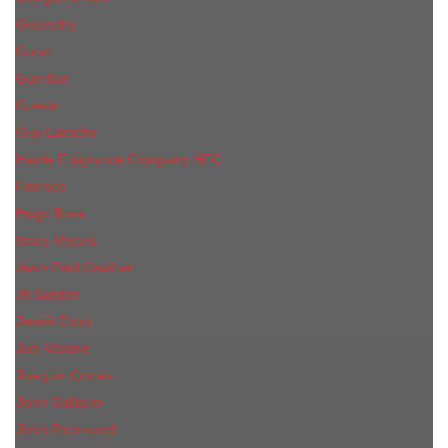
Givenchy
Gucci
Guerlain
Guess
Guy Laroche
Haute Fragrance Company HFC
Hermes
Hugo Boss
Issey Miyake
Jean Paul Gaultier
Jil Sander
Jimmi Choo
Jое Malоnе
Joaquin Cortes
John Galliano
John Richmond