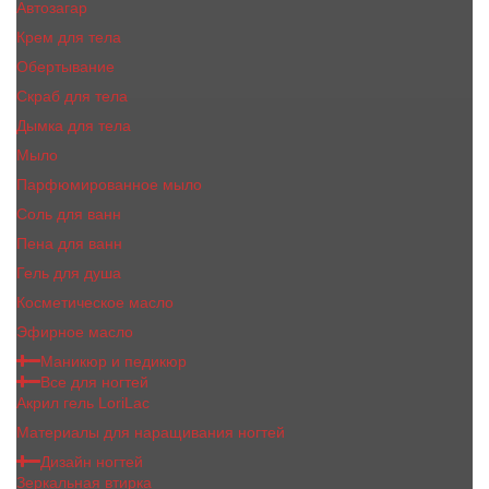
Автозагар
Крем для тела
Обертывание
Скраб для тела
Дымка для тела
Мыло
Парфюмированное мыло
Соль для ванн
Пена для ванн
Гель для душа
Косметическое масло
Эфирное масло
Маникюр и педикюр
Все для ногтей
Акрил гель LoriLac
Материалы для наращивания ногтей
Дизайн ногтей
Зеркальная втирка