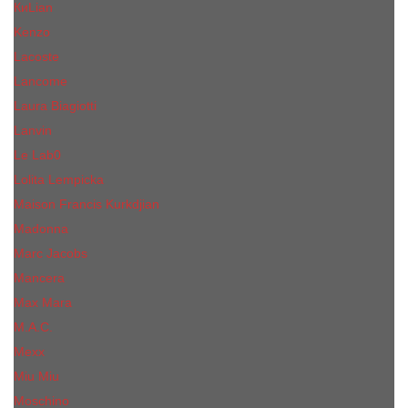
КиLian
Kenzo
Lacoste
Lancome
Laura Biagiotti
Lanvin
Lе Lab0
Lolita Lempicka
Maison Francis Kurkdjian
Madonna
Marc Jacobs
Mancera
Max Mara
M.А.C.
Mexx
Miu Miu
Mоsсhino