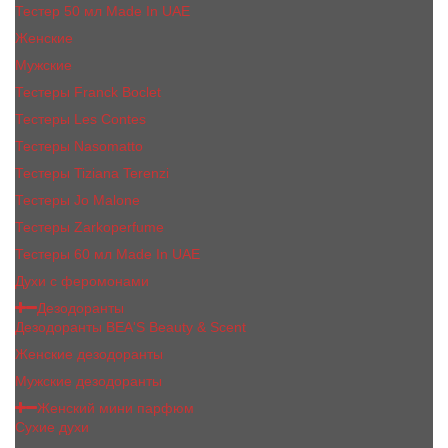
Тестер 50 мл Made In UAE
Женские
Мужские
Тестеры Franck Boclet
Тестеры Les Contes
Тестеры Nasomatto
Тестеры Tiziana Terenzi
Тестеры Jо Malоnе
Тестеры Zarkoperfume
Тестеры 60 мл Made In UAE
Духи с феромонами
Дезодоранты
Дезодоранты BEA'S Beauty & Scent
Женские дезодоранты
Мужские дезодоранты
Женский мини парфюм
Сухие духи