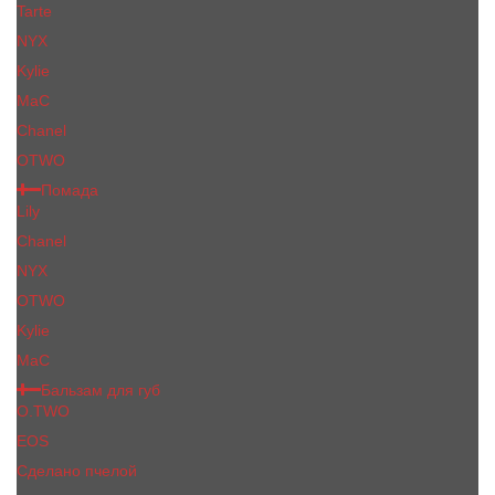
Tarte
NYX
Kylie
MaC
Сhanеl
OTWO
Помада
Lily
Chanel
NYX
OTWO
Kylie
МаС
Бальзам для губ
O.TWO
EOS
Сделано пчелой