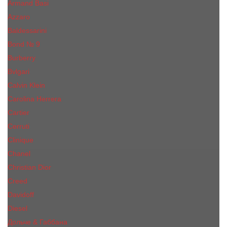
Armand Basi
Azzaro
Baldessarini
Bond № 9
Burberry
Bvlgari
Calvin Klein
Carolina Herrera
Cartier
Cerruti
Сliniquе
Chanel
Christian Dior
Creed
Davidoff
Diesel
Дольче & Габбана