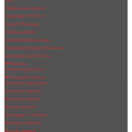
MaC
Оформление бровей
Косметика O.TWO.O
Хна для Мехенди
Наборы кремов
Косметические наборы
Уход за ресницами и бровями
Аксессуары для ресниц
Гигиена
Гигиена полости рта
Средства гигиены
Пелёнки и подгузники
Дорожные ёмкости
Интимная гигиена
Ватные палочки
Прокладки и тампоны
Влажные салфетки
Детская гигиена