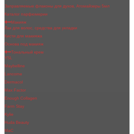
Заправляемые флаконы для духов, Атомайзеры 5мл
Каталог парфюмерии
Макияж
Лак для волос, средства для укладки
Кисти для макияжа
Основа под макияж
Тональный крем
YSL
Maybelline
Lancome
Dermacol
Max Factor
Enough Collagen
Farm Stay
Kylie
Huda Beauty
МаС