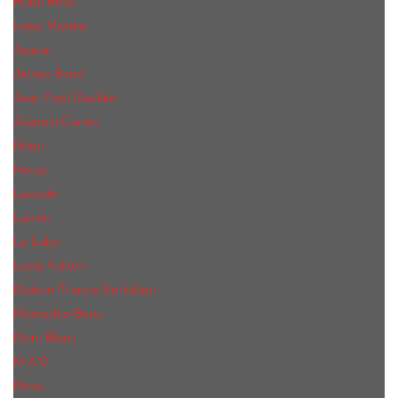
Hugo Boss
Issey Miyake
Jaguar
James Bond
Jean Paul Gaultier
Joaquin Сortes
Kilian
Kenzo
Lacoste
Lanvin
Le Labo
Louis Vuitton
Maison Francis Kurkdjian
Mercedes-Benz
Mont Blanc
M.А.C.
Mexx