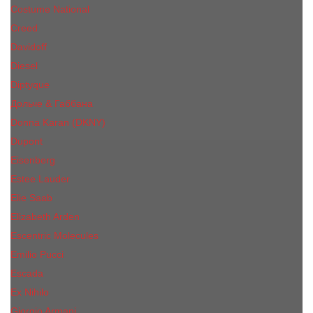
Costume National
Creed
Davidoff
Diesel
Diptyque
Дольче & Габбана
Donna Karan (DKNY)
Dupont
Eisenberg
Еsteе Lаudеr
Elie Saab
Elizabeth Arden
Escentric Molecules
Emilio Pucci
Escada
Ex Nihilo
Giorgio Armani