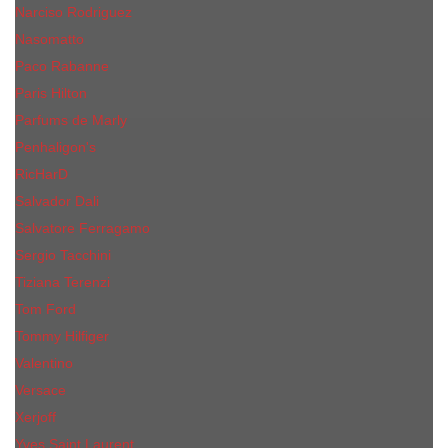
Narciso Rodriguez
Nasomatto
Paco Rabanne
Paris Hilton
Parfums de Marly
Penhaligon​'s
RicHarD
Salvador Dali
Salvatore Ferragamo
Sergio Tacchini
Tiziana Terenzi
Tom Ford
Tommy Hilfiger
Valentino
Versace
Xerjoff
Yves Saint Laurent