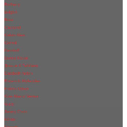
Burberry
Bvlgari
Boss
Cacharel
Calvin Klein
Cerruti
Davidoff
Donna Karan
Дольче & Габбана
Elizabeth Arden
Escentric Molecules
Franck Oliver
Gian Marco Venturi
Gucci
Jimmy Choo
Kenzo
Lacoste