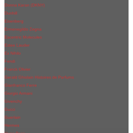
Donna Karan (DKNY)
Dunhill
Eisenberg
Ermenegildo Zegna
Escentric Molecules
Еsteе Lаudеr
Ex Nihilo
Fendi
Franck Olivier
Gerald Ghislain Histoires de Parfums
Gianfranco Ferre
Giorgio Armani
Givenchy
Gucci
Guerlain
Hermes