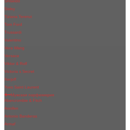
Shiseido
Sisley
Tiziana Terenzi
Tom Ford
Trussardi
Valentino
Vera Wang
Versace
Viktor & Rolf
Victoria s Secret
Xerjoff
Yves Saint Laurent
Мужская парфюмерия
Abercrombie & Fitch
Annifen
Antonio Banderas
Armaf