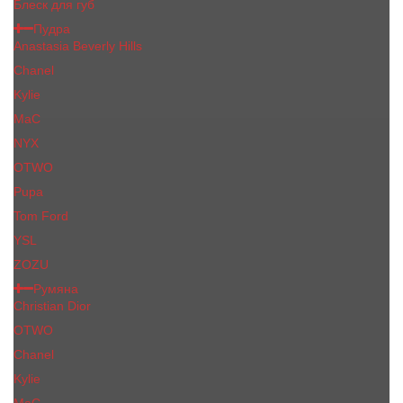
Блеск для губ
Пудра
Anastasia Beverly Hills
Chanel
Kylie
MaC
NYX
OTWO
Pupa
Tom Ford
YSL
ZOZU
Румяна
Christian Dior
OTWO
Сhanеl
Kylie