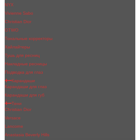
NYX
Vivienne Sabo
Сhristiаn Diоr
OTWO
Тональные корректоры
Хайлайтеры
Тушь для ресниц
Накладные ресницы
Подводка для глаз
Карандаши
Карандаши для глаз
Карандаши для губ
Тени
Christian Dior
Versace
Lancome
Anastasia Beverly Hills