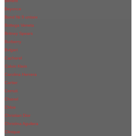
Benefit
Beyonce
Bond № 9 unisex
Bottega Veneta
Britney Spears
Burberry
Bvlgari
Cacharel
Calvin Klein
Carolina Herrera
Cartier
Cerruti
Сhanеl
Chloe
Christian Dior
Christina Aguilera
Сliniquе