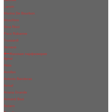
Lanvin
Marina De Bourbon
Moschino
Nina Ricci
Paco Rabanne
Trussardi
Versace
Женская парфюмерия
Ajmal
Alaia
Annifen
Antonio Banderas
Armaf
Ariana Grande
Armand Basi
Azzaro