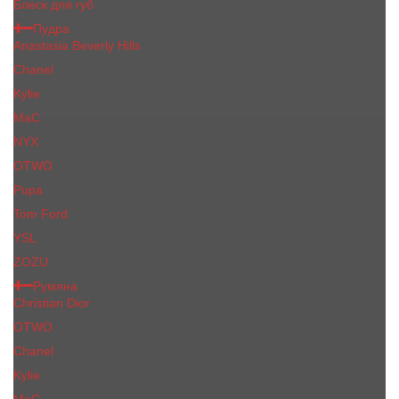
Блеск для губ
Пудра
Anastasia Beverly Hills
Chanel
Kylie
MaC
NYX
OTWO
Pupa
Tom Ford
YSL
ZOZU
Румяна
Christian Dior
OTWO
Сhanеl
Kylie