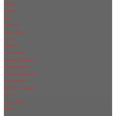
Burberry
Bvlgari
Boss
Cacharel
Calvin Klein
Cerruti
Davidoff
Donna Karan
Дольче & Габбана
Elizabeth Arden
Escentric Molecules
Franck Oliver
Gian Marco Venturi
Gucci
Jimmy Choo
Kenzo
Lacoste