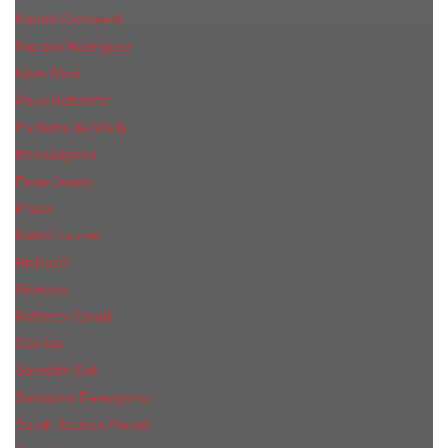
Naomi Campbell
Narciso Rodriguez
Nina Ricci
Paco Rabanne
Parfums de Marly
Penhaligon's
Pepe Jeans
Prada
Ralph Lauren
RicHarD
Rihanna
Roberto Cavalli
Rochas
Salvador Dali
Salvatore Ferragamo
Sarah Jessica Parker