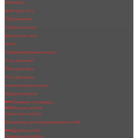
Автозагар
Крем для тела
Обертывание
Скраб для тела
Дымка для тела
Мыло
Парфюмированное мыло
Соль для ванн
Пена для ванн
Гель для душа
Косметическое масло
Эфирное масло
Маникюр и педикюр
Все для ногтей
Акрил гель LoriLac
Материалы для наращивания ногтей
Дизайн ногтей
Зеркальная втирка