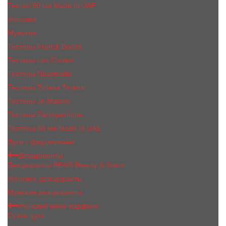
Тестер 50 мл Made In UAE
Женские
Мужские
Тестеры Franck Boclet
Тестеры Les Contes
Тестеры Nasomatto
Тестеры Tiziana Terenzi
Тестеры Jо Malоnе
Тестеры Zarkoperfume
Тестеры 60 мл Made In UAE
Духи с феромонами
Дезодоранты
Дезодоранты BEA'S Beauty & Scent
Женские дезодоранты
Мужские дезодоранты
Женский мини парфюм
Сухие духи