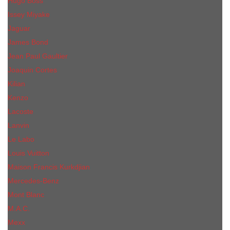
Hugo Boss
Issey Miyake
Jaguar
James Bond
Jean Paul Gaultier
Joaquin Сortes
Kilian
Kenzo
Lacoste
Lanvin
Le Labo
Louis Vuitton
Maison Francis Kurkdjian
Mercedes-Benz
Mont Blanc
M.А.C.
Mexx