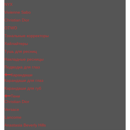
NYX
Vivienne Sabo
Сhristiаn Diоr
OTWO
Тональные корректоры
Хайлайтеры
Тушь для ресниц
Накладные ресницы
Подводка для глаз
Карандаши
Карандаши для глаз
Карандаши для губ
Тени
Christian Dior
Versace
Lancome
Anastasia Beverly Hills