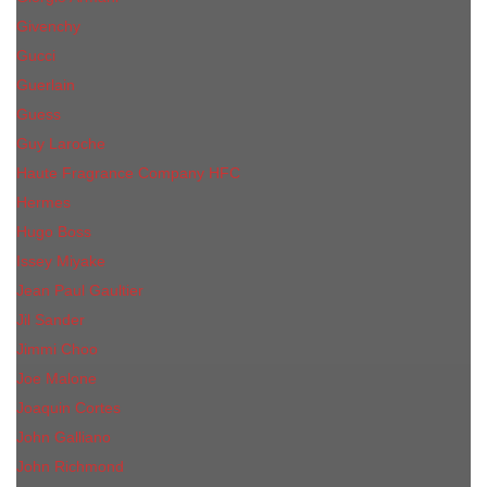
Givenchy
Gucci
Guerlain
Guess
Guy Laroche
Haute Fragrance Company HFC
Hermes
Hugo Boss
Issey Miyake
Jean Paul Gaultier
Jil Sander
Jimmi Choo
Jое Malоnе
Joaquin Cortes
John Galliano
John Richmond