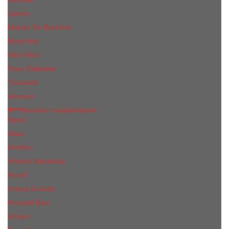
Lanvin
Marina De Bourbon
Moschino
Nina Ricci
Paco Rabanne
Trussardi
Versace
Женская парфюмерия
Ajmal
Alaia
Annifen
Antonio Banderas
Armaf
Ariana Grande
Armand Basi
Azzaro