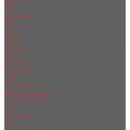
Shiseido
Sisley
Tiziana Terenzi
Tom Ford
Trussardi
Valentino
Vera Wang
Versace
Viktor & Rolf
Victoria s Secret
Xerjoff
Yves Saint Laurent
Мужская парфюмерия
Abercrombie & Fitch
Annifen
Antonio Banderas
Armaf