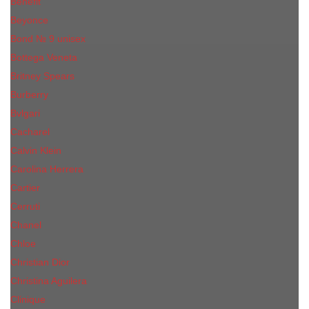
Benefit
Beyonce
Bond № 9 unisex
Bottega Veneta
Britney Spears
Burberry
Bvlgari
Cacharel
Calvin Klein
Carolina Herrera
Cartier
Cerruti
Сhanеl
Chloe
Christian Dior
Christina Aguilera
Сliniquе