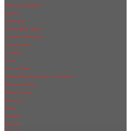
Donna Karan (DKNY)
Dunhill
Eisenberg
Ermenegildo Zegna
Escentric Molecules
Еsteе Lаudеr
Ex Nihilo
Fendi
Franck Olivier
Gerald Ghislain Histoires de Parfums
Gianfranco Ferre
Giorgio Armani
Givenchy
Gucci
Guerlain
Hermes