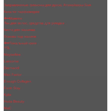
Заправляемые флаконы для духов, Атомайзеры 5мл
Каталог парфюмерии
Макияж
Лак для волос, средства для укладки
Кисти для макияжа
Основа под макияж
Тональный крем
YSL
Maybelline
Lancome
Dermacol
Max Factor
Enough Collagen
Farm Stay
Kylie
Huda Beauty
МаС