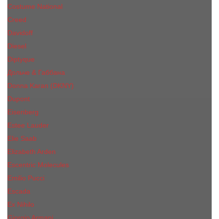
Costume National
Creed
Davidoff
Diesel
Diptyque
Дольче & Габбана
Donna Karan (DKNY)
Dupont
Eisenberg
Еsteе Lаudеr
Elie Saab
Elizabeth Arden
Escentric Molecules
Emilio Pucci
Escada
Ex Nihilo
Giorgio Armani