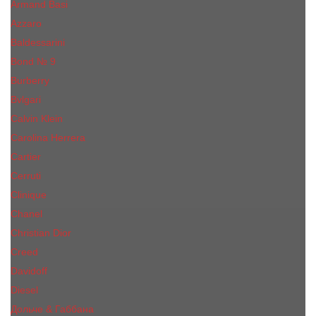
Armand Basi
Azzaro
Baldessarini
Bond № 9
Burberry
Bvlgari
Calvin Klein
Carolina Herrera
Cartier
Cerruti
Сliniquе
Chanel
Christian Dior
Creed
Davidoff
Diesel
Дольче & Габбана