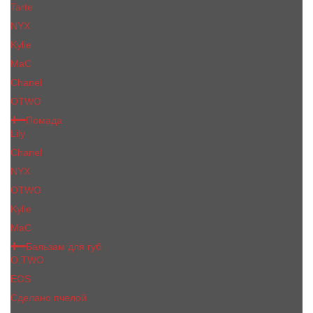
Tarte
NYX
Kylie
MaC
Сhanеl
OTWO
Помада
Lily
Chanel
NYX
OTWO
Kylie
МаС
Бальзам для губ
O.TWO
EOS
Сделано пчелой