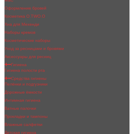
MaC
Оформление бровей
Косметика O.TWO.O
Хна для Мехенди
Наборы кремов
Косметические наборы
Уход за ресницами и бровями
Аксессуары для ресниц
Гигиена
Гигиена полости рта
Средства гигиены
Пелёнки и подгузники
Дорожные ёмкости
Интимная гигиена
Ватные палочки
Прокладки и тампоны
Влажные салфетки
Детская гигиена