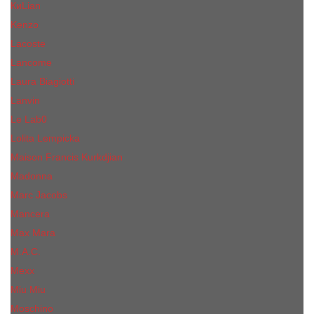
КиLian
Kenzo
Lacoste
Lancome
Laura Biagiotti
Lanvin
Lе Lab0
Lolita Lempicka
Maison Francis Kurkdjian
Madonna
Marc Jacobs
Mancera
Max Mara
M.А.C.
Mexx
Miu Miu
Mоsсhino