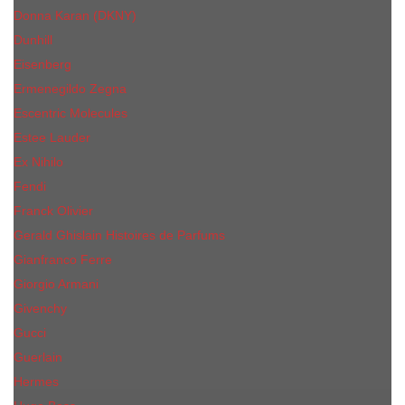
Donna Karan (DKNY)
Dunhill
Eisenberg
Ermenegildo Zegna
Escentric Molecules
Еsteе Lаudеr
Ex Nihilo
Fendi
Franck Olivier
Gerald Ghislain Histoires de Parfums
Gianfranco Ferre
Giorgio Armani
Givenchy
Gucci
Guerlain
Hermes