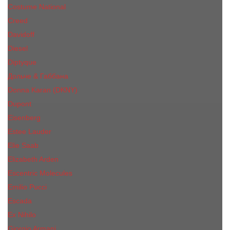
Costume National
Creed
Davidoff
Diesel
Diptyque
Дольче & Габбана
Donna Karan (DKNY)
Dupont
Eisenberg
Еsteе Lаudеr
Elie Saab
Elizabeth Arden
Escentric Molecules
Emilio Pucci
Escada
Ex Nihilo
Giorgio Armani