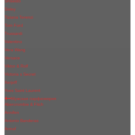
Shiseido
Sisley
Tiziana Terenzi
Tom Ford
Trussardi
Valentino
Vera Wang
Versace
Viktor & Rolf
Victoria s Secret
Xerjoff
Yves Saint Laurent
Мужская парфюмерия
Abercrombie & Fitch
Annifen
Antonio Banderas
Armaf