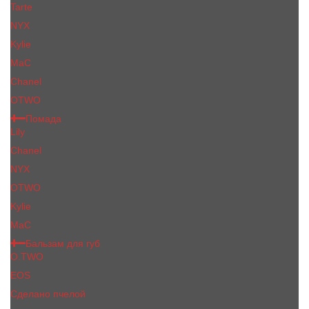
Tarte
NYX
Kylie
MaC
Сhanеl
OTWO
Помада
Lily
Chanel
NYX
OTWO
Kylie
МаС
Бальзам для губ
O.TWO
EOS
Сделано пчелой