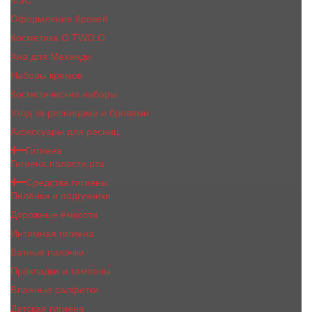
MaC
Оформление бровей
Косметика O.TWO.O
Хна для Мехенди
Наборы кремов
Косметические наборы
Уход за ресницами и бровями
Аксессуары для ресниц
Гигиена
Гигиена полости рта
Средства гигиены
Пелёнки и подгузники
Дорожные ёмкости
Интимная гигиена
Ватные палочки
Прокладки и тампоны
Влажные салфетки
Детская гигиена