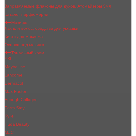
Заправляемые флаконы для духов, Атомайзеры 5мл
Каталог парфюмерии
Макияж
Лак для волос, средства для укладки
Кисти для макияжа
Основа под макияж
Тональный крем
YSL
Maybelline
Lancome
Dermacol
Max Factor
Enough Collagen
Farm Stay
Kylie
Huda Beauty
МаС