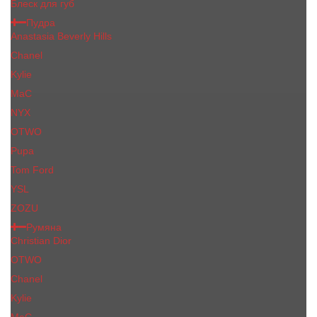
Блеск для губ
Пудра
Anastasia Beverly Hills
Chanel
Kylie
MaC
NYX
OTWO
Pupa
Tom Ford
YSL
ZOZU
Румяна
Christian Dior
OTWO
Сhanеl
Kylie