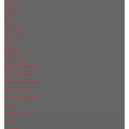
Burberry
Bvlgari
Boss
Cacharel
Calvin Klein
Cerruti
Davidoff
Donna Karan
Дольче & Габбана
Elizabeth Arden
Escentric Molecules
Franck Oliver
Gian Marco Venturi
Gucci
Jimmy Choo
Kenzo
Lacoste