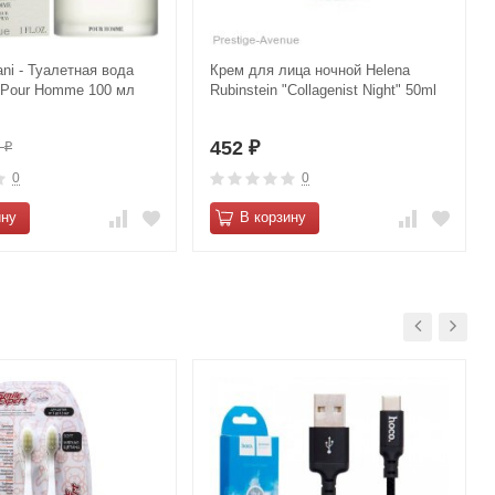
ani - Туалетная вода
Крем для лица ночной Helena
o Pour Homme 100 мл
Rubinstein "Collagenist Night" 50ml
452
0
₽
₽
0
0
ину
В корзину