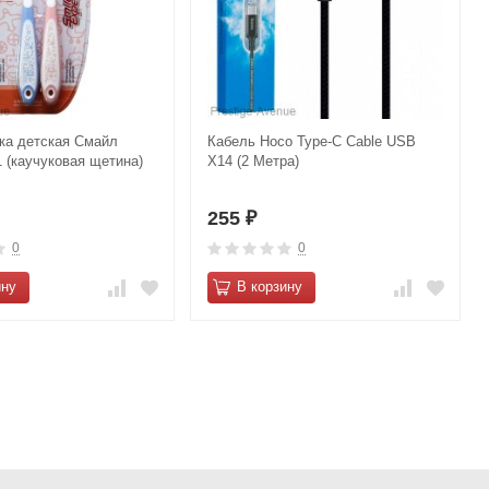
ка детская Смайл
Кабель Hoco Type-C Cable USB
1 (каучуковая щетина)
X14 (2 Метра)
255
₽
0
0
ину
В корзину