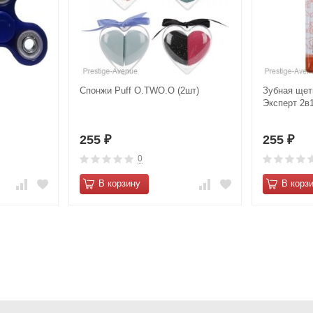
Спонжи Puff O.TWO.O (2шт)
Зубная щет
Эксперт 2в
255
255
₽
₽
0
В корзину
В корз