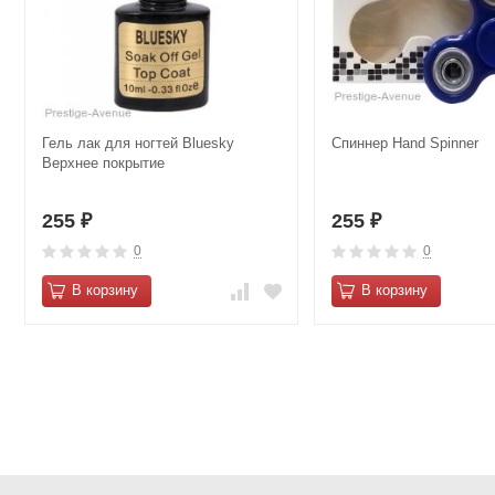
Гель лак для ногтей Bluesky
Спиннер Hand Spinner
Верхнее покрытие
255
255
₽
₽
0
0
В корзину
В корзину