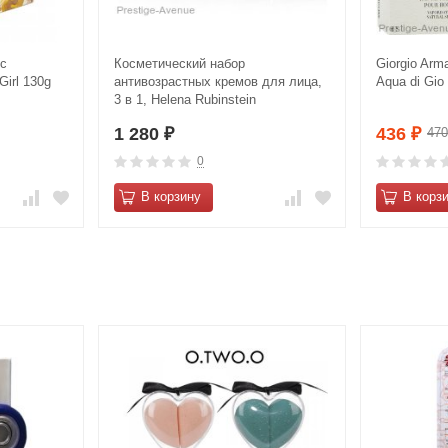
 с
Косметический набор
Giorgio Arm
Girl 130g
антивозрастных кремов для лица,
Aqua di Gi
3 в 1, Helena Rubinstein
"Collagenist"
1 280
436
47
₽
₽
0
В корзину
В корз