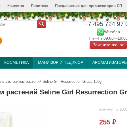
и
Качество
Политика
Предложение для организаторов СП
+7 495 724 97 
WatsApp
Пн—Пт 09:00—19:0
Закажите звонок
КОСМЕТИКА
МАНИКЮР И ПЕДИКЮР
АРОМАТИЗАТОР
с экстрактом растений Seline Girl Resurrection Grass 130g
 растений Seline Girl Resurrection G
Артикул:
G 100
255
₽