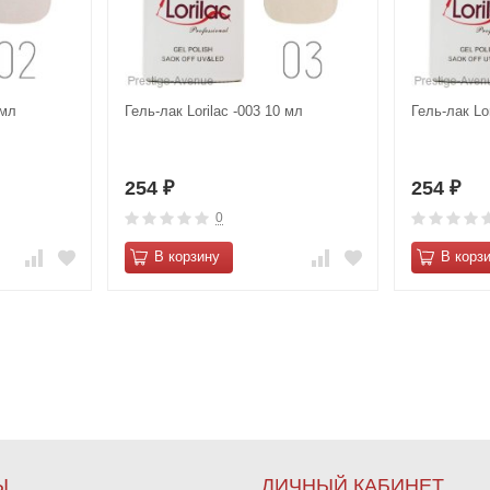
 мл
Гель-лак Lorilac -003 10 мл
Гель-лак Lo
254
254
₽
₽
0
В корзину
В корз
Ы
ЛИЧНЫЙ КАБИНЕТ