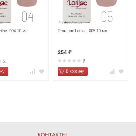
rilac -004 10 мл
Гель-лак Lorilac -005 10 мл
254
₽
0
0
ину
В корзину
КОНТАКТЫ