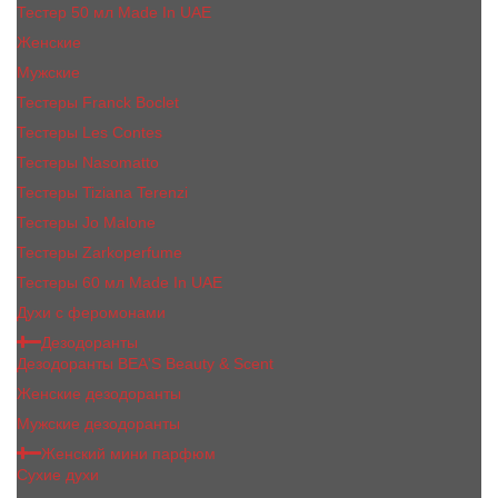
Тестер 50 мл Made In UAE
Женские
Мужские
Тестеры Franck Boclet
Тестеры Les Contes
Тестеры Nasomatto
Тестеры Tiziana Terenzi
Тестеры Jо Malоnе
Тестеры Zarkoperfume
Тестеры 60 мл Made In UAE
Духи с феромонами
Дезодоранты
Дезодоранты BEA'S Beauty & Scent
Женские дезодоранты
Мужские дезодоранты
Женский мини парфюм
Сухие духи