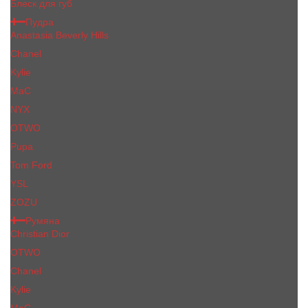
Блеск для губ
Пудра
Anastasia Beverly Hills
Chanel
Kylie
MaC
NYX
OTWO
Pupa
Tom Ford
YSL
ZOZU
Румяна
Christian Dior
OTWO
Сhanеl
Kylie