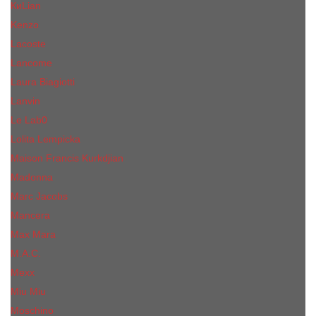
КиLian
Kenzo
Lacoste
Lancome
Laura Biagiotti
Lanvin
Lе Lab0
Lolita Lempicka
Maison Francis Kurkdjian
Madonna
Marc Jacobs
Mancera
Max Mara
M.А.C.
Mexx
Miu Miu
Mоsсhino