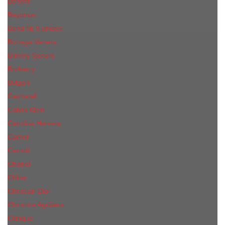
Benefit
Beyonce
Bond № 9 unisex
Bottega Veneta
Britney Spears
Burberry
Bvlgari
Cacharel
Calvin Klein
Carolina Herrera
Cartier
Cerruti
Сhanеl
Chloe
Christian Dior
Christina Aguilera
Сliniquе