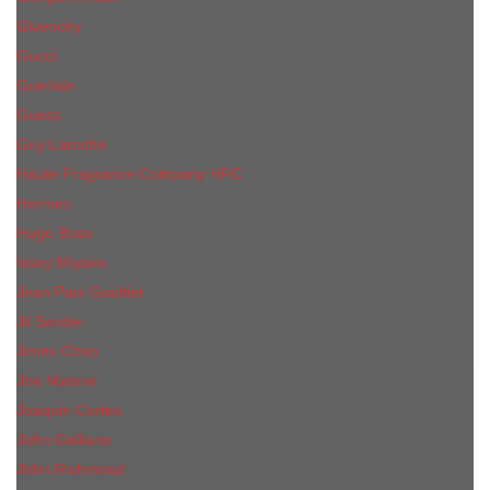
Givenchy
Gucci
Guerlain
Guess
Guy Laroche
Haute Fragrance Company HFC
Hermes
Hugo Boss
Issey Miyake
Jean Paul Gaultier
Jil Sander
Jimmi Choo
Jое Malоnе
Joaquin Cortes
John Galliano
John Richmond