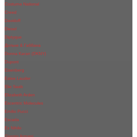
Costume National
Creed
Davidoff
Diesel
Diptyque
Дольче & Габбана
Donna Karan (DKNY)
Dupont
Eisenberg
Еsteе Lаudеr
Elie Saab
Elizabeth Arden
Escentric Molecules
Emilio Pucci
Escada
Ex Nihilo
Giorgio Armani