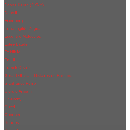
Donna Karan (DKNY)
Dunhill
Eisenberg
Ermenegildo Zegna
Escentric Molecules
Еsteе Lаudеr
Ex Nihilo
Fendi
Franck Olivier
Gerald Ghislain Histoires de Parfums
Gianfranco Ferre
Giorgio Armani
Givenchy
Gucci
Guerlain
Hermes