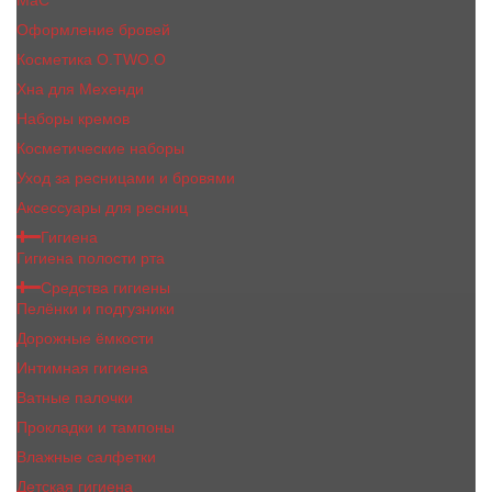
MaC
Оформление бровей
Косметика O.TWO.O
Хна для Мехенди
Наборы кремов
Косметические наборы
Уход за ресницами и бровями
Аксессуары для ресниц
Гигиена
Гигиена полости рта
Средства гигиены
Пелёнки и подгузники
Дорожные ёмкости
Интимная гигиена
Ватные палочки
Прокладки и тампоны
Влажные салфетки
Детская гигиена