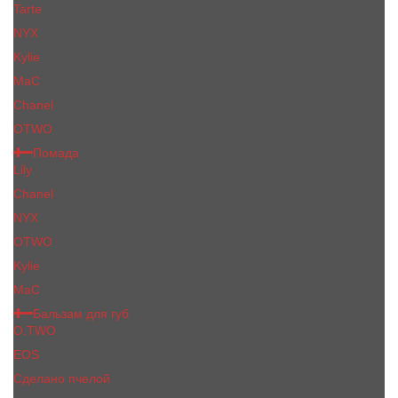
Tarte
NYX
Kylie
MaC
Сhanеl
OTWO
Помада
Lily
Chanel
NYX
OTWO
Kylie
МаС
Бальзам для губ
O.TWO
EOS
Сделано пчелой