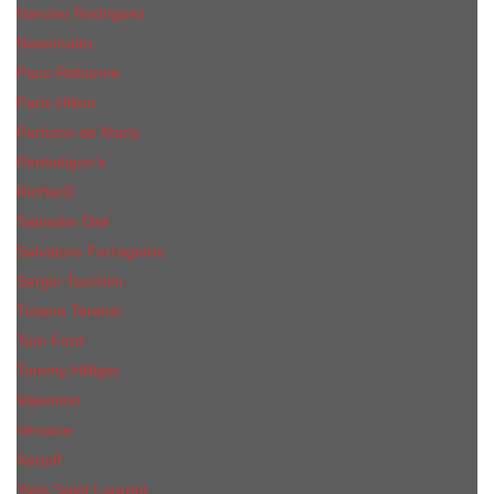
Narciso Rodriguez
Nasomatto
Paco Rabanne
Paris Hilton
Parfums de Marly
Penhaligon​'s
RicHarD
Salvador Dali
Salvatore Ferragamo
Sergio Tacchini
Tiziana Terenzi
Tom Ford
Tommy Hilfiger
Valentino
Versace
Xerjoff
Yves Saint Laurent