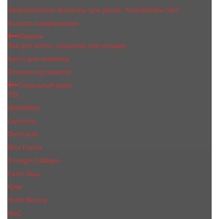
Заправляемые флаконы для духов, Атомайзеры 5мл
Каталог парфюмерии
Макияж
Лак для волос, средства для укладки
Кисти для макияжа
Основа под макияж
Тональный крем
YSL
Maybelline
Lancome
Dermacol
Max Factor
Enough Collagen
Farm Stay
Kylie
Huda Beauty
МаС