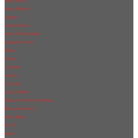
Hugo Boss
Issey Miyake
Jaguar
James Bond
Jean Paul Gaultier
Joaquin Сortes
Kilian
Kenzo
Lacoste
Lanvin
Le Labo
Louis Vuitton
Maison Francis Kurkdjian
Mercedes-Benz
Mont Blanc
M.А.C.
Mexx