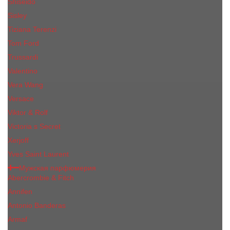
Shiseido
Sisley
Tiziana Terenzi
Tom Ford
Trussardi
Valentino
Vera Wang
Versace
Viktor & Rolf
Victoria s Secret
Xerjoff
Yves Saint Laurent
Мужская парфюмерия
Abercrombie & Fitch
Annifen
Antonio Banderas
Armaf