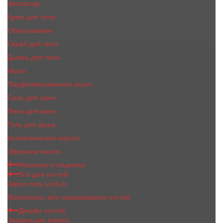
Автозагар
Крем для тела
Обертывание
Скраб для тела
Дымка для тела
Мыло
Парфюмированное мыло
Соль для ванн
Пена для ванн
Гель для душа
Косметическое масло
Эфирное масло
Маникюр и педикюр
Все для ногтей
Акрил гель LoriLac
Материалы для наращивания ногтей
Дизайн ногтей
Зеркальная втирка