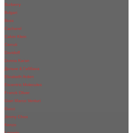
Burberry
Bvlgari
Boss
Cacharel
Calvin Klein
Cerruti
Davidoff
Donna Karan
Дольче & Габбана
Elizabeth Arden
Escentric Molecules
Franck Oliver
Gian Marco Venturi
Gucci
Jimmy Choo
Kenzo
Lacoste