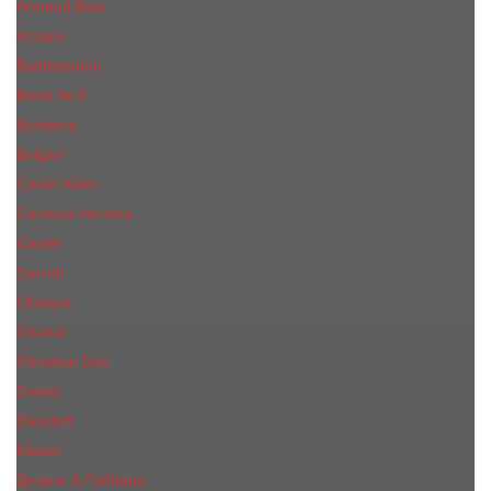
Armand Basi
Azzaro
Baldessarini
Bond № 9
Burberry
Bvlgari
Calvin Klein
Carolina Herrera
Cartier
Cerruti
Сliniquе
Chanel
Christian Dior
Creed
Davidoff
Diesel
Дольче & Габбана