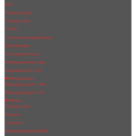
NYX
Vivienne Sabo
Сhristiаn Diоr
OTWO
Тональные корректоры
Хайлайтеры
Тушь для ресниц
Накладные ресницы
Подводка для глаз
Карандаши
Карандаши для глаз
Карандаши для губ
Тени
Christian Dior
Versace
Lancome
Anastasia Beverly Hills