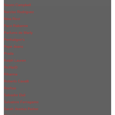
Naomi Campbell
Narciso Rodriguez
Nina Ricci
Paco Rabanne
Parfums de Marly
Penhaligon's
Pepe Jeans
Prada
Ralph Lauren
RicHarD
Rihanna
Roberto Cavalli
Rochas
Salvador Dali
Salvatore Ferragamo
Sarah Jessica Parker