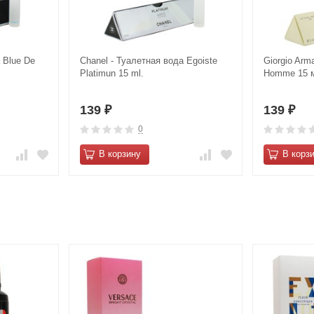
 Blue De
Сhanеl - Туалетная вода Еgоiste
Giorgio Arma
Plаtimun 15 ml.
Homme 15 
139
139
₽
₽
0
В корзину
В корз