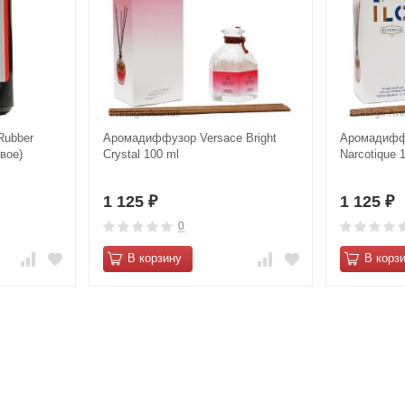
Rubber
Аромадиффузор Versace Bright
Аромадиффу
вое)
Crystal 100 ml
Narcotique 
1 125
1 125
₽
₽
0
В корзину
В корз