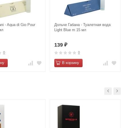
ni - Aqua di Gio Pour
Дольче Габана - Туалетная вода
мл
Light Blue m 15 мл
139
₽
0
0
ину
В корзину