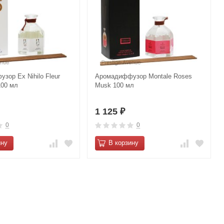
зор Ex Nihilo Fleur
Аромадиффузор Montale Roses
100 мл
Musk 100 мл
1 125
₽
0
0
ину
В корзину