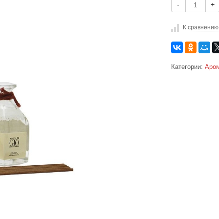
-
+
К сравнению
Категории:
Аро