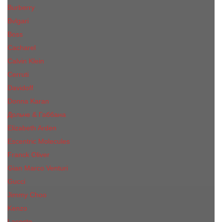
Burberry
Bvlgari
Boss
Cacharel
Calvin Klein
Cerruti
Davidoff
Donna Karan
Дольче & Габбана
Elizabeth Arden
Escentric Molecules
Franck Oliver
Gian Marco Venturi
Gucci
Jimmy Choo
Kenzo
Lacoste