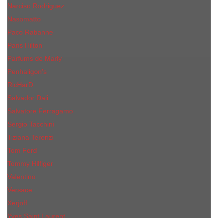
Narciso Rodriguez
Nasomatto
Paco Rabanne
Paris Hilton
Parfums de Marly
Penhaligon​'s
RicHarD
Salvador Dali
Salvatore Ferragamo
Sergio Tacchini
Tiziana Terenzi
Tom Ford
Tommy Hilfiger
Valentino
Versace
Xerjoff
Yves Saint Laurent