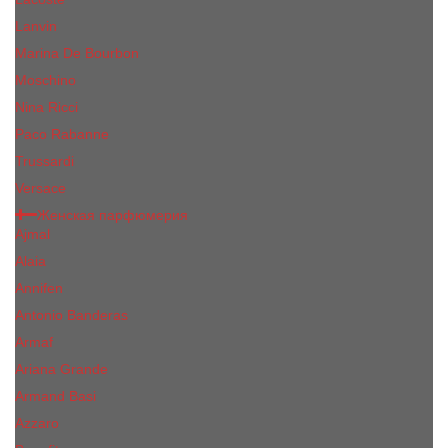
Lanvin
Marina De Bourbon
Moschino
Nina Ricci
Paco Rabanne
Trussardi
Versace
Женская парфюмерия
Ajmal
Alaia
Annifen
Antonio Banderas
Armaf
Ariana Grande
Armand Basi
Azzaro