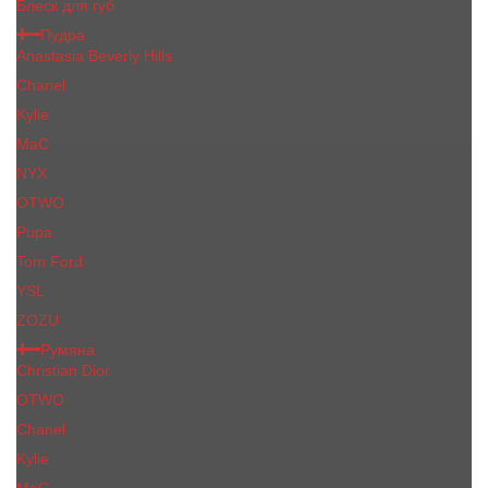
Блеск для губ
Пудра
Anastasia Beverly Hills
Chanel
Kylie
MaC
NYX
OTWO
Pupa
Tom Ford
YSL
ZOZU
Румяна
Christian Dior
OTWO
Сhanеl
Kylie