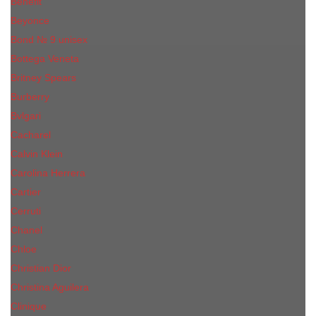
Benefit
Beyonce
Bond № 9 unisex
Bottega Veneta
Britney Spears
Burberry
Bvlgari
Cacharel
Calvin Klein
Carolina Herrera
Cartier
Cerruti
Сhanеl
Chloe
Christian Dior
Christina Aguilera
Сliniquе