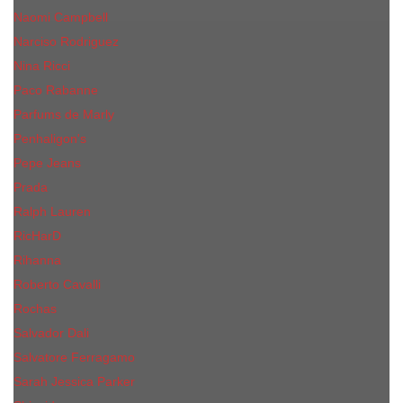
Naomi Campbell
Narciso Rodriguez
Nina Ricci
Paco Rabanne
Parfums de Marly
Penhaligon's
Pepe Jeans
Prada
Ralph Lauren
RicHarD
Rihanna
Roberto Cavalli
Rochas
Salvador Dali
Salvatore Ferragamo
Sarah Jessica Parker