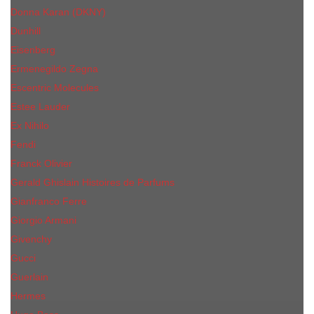
Donna Karan (DKNY)
Dunhill
Eisenberg
Ermenegildo Zegna
Escentric Molecules
Еsteе Lаudеr
Ex Nihilo
Fendi
Franck Olivier
Gerald Ghislain Histoires de Parfums
Gianfranco Ferre
Giorgio Armani
Givenchy
Gucci
Guerlain
Hermes