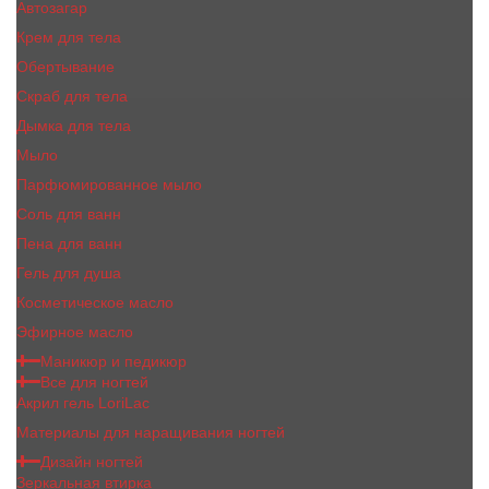
Автозагар
Крем для тела
Обертывание
Скраб для тела
Дымка для тела
Мыло
Парфюмированное мыло
Соль для ванн
Пена для ванн
Гель для душа
Косметическое масло
Эфирное масло
Маникюр и педикюр
Все для ногтей
Акрил гель LoriLac
Материалы для наращивания ногтей
Дизайн ногтей
Зеркальная втирка