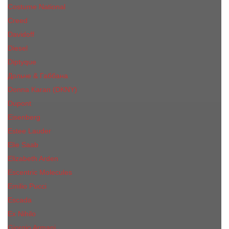
Costume National
Creed
Davidoff
Diesel
Diptyque
Дольче & Габбана
Donna Karan (DKNY)
Dupont
Eisenberg
Еsteе Lаudеr
Elie Saab
Elizabeth Arden
Escentric Molecules
Emilio Pucci
Escada
Ex Nihilo
Giorgio Armani