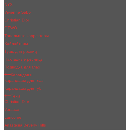
NYX
Vivienne Sabo
Сhristiаn Diоr
OTWO
Тональные корректоры
Хайлайтеры
Тушь для ресниц
Накладные ресницы
Подводка для глаз
Карандаши
Карандаши для глаз
Карандаши для губ
Тени
Christian Dior
Versace
Lancome
Anastasia Beverly Hills