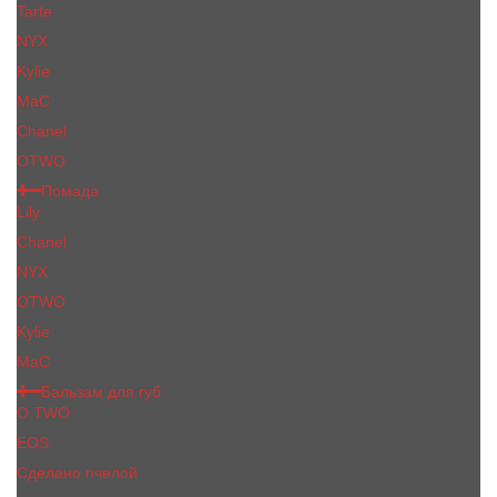
Tarte
NYX
Kylie
MaC
Сhanеl
OTWO
Помада
Lily
Chanel
NYX
OTWO
Kylie
МаС
Бальзам для губ
O.TWO
EOS
Сделано пчелой