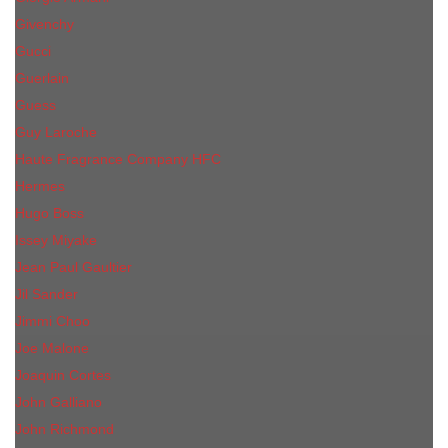
Givenchy
Gucci
Guerlain
Guess
Guy Laroche
Haute Fragrance Company HFC
Hermes
Hugo Boss
Issey Miyake
Jean Paul Gaultier
Jil Sander
Jimmi Choo
Jое Malоnе
Joaquin Cortes
John Galliano
John Richmond