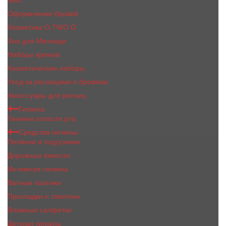
MaC
Оформление бровей
Косметика O.TWO.O
Хна для Мехенди
Наборы кремов
Косметические наборы
Уход за ресницами и бровями
Аксессуары для ресниц
Гигиена
Гигиена полости рта
Средства гигиены
Пелёнки и подгузники
Дорожные ёмкости
Интимная гигиена
Ватные палочки
Прокладки и тампоны
Влажные салфетки
Детская гигиена