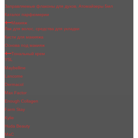
Заправляемые флаконы для духов, Атомайзеры 5мл
Каталог парфюмерии
Макияж
Лак для волос, средства для укладки
Кисти для макияжа
Основа под макияж
Тональный крем
YSL
Maybelline
Lancome
Dermacol
Max Factor
Enough Collagen
Farm Stay
Kylie
Huda Beauty
МаС