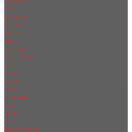
Armand Basi
Azzaro
Baldessarini
Bond № 9
Burberry
Bvlgari
Calvin Klein
Carolina Herrera
Cartier
Cerruti
Сliniquе
Chanel
Christian Dior
Creed
Davidoff
Diesel
Дольче & Габбана