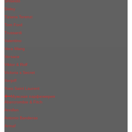
Shiseido
Sisley
Tiziana Terenzi
Tom Ford
Trussardi
Valentino
Vera Wang
Versace
Viktor & Rolf
Victoria s Secret
Xerjoff
Yves Saint Laurent
Мужская парфюмерия
Abercrombie & Fitch
Annifen
Antonio Banderas
Armaf