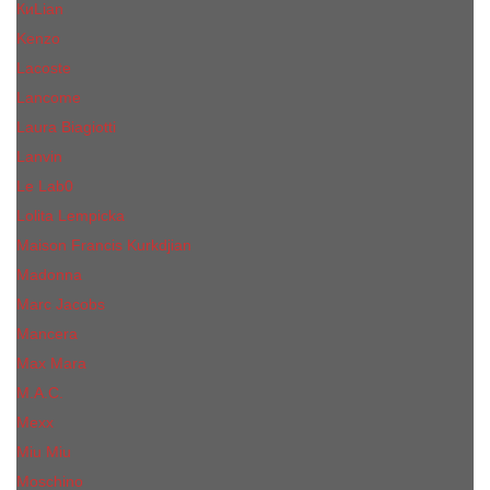
КиLian
Kenzo
Lacoste
Lancome
Laura Biagiotti
Lanvin
Lе Lab0
Lolita Lempicka
Maison Francis Kurkdjian
Madonna
Marc Jacobs
Mancera
Max Mara
M.А.C.
Mexx
Miu Miu
Mоsсhino