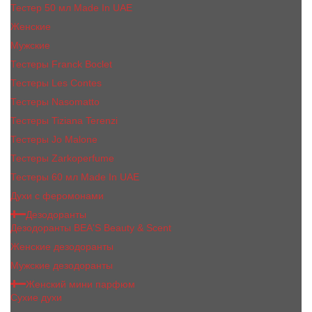
Тестер 50 мл Made In UAE
Женские
Мужские
Тестеры Franck Boclet
Тестеры Les Contes
Тестеры Nasomatto
Тестеры Tiziana Terenzi
Тестеры Jо Malоnе
Тестеры Zarkoperfume
Тестеры 60 мл Made In UAE
Духи с феромонами
Дезодоранты
Дезодоранты BEA'S Beauty & Scent
Женские дезодоранты
Мужские дезодоранты
Женский мини парфюм
Сухие духи