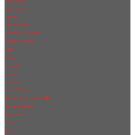
Hugo Boss
Issey Miyake
Jaguar
James Bond
Jean Paul Gaultier
Joaquin Сortes
Kilian
Kenzo
Lacoste
Lanvin
Le Labo
Louis Vuitton
Maison Francis Kurkdjian
Mercedes-Benz
Mont Blanc
M.А.C.
Mexx