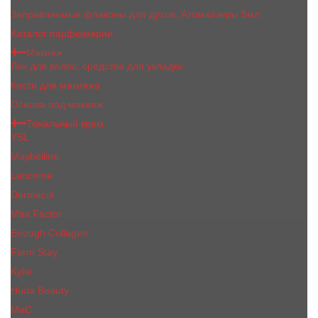
Заправляемые флаконы для духов, Атомайзеры 5мл
Каталог парфюмерии
Макияж
Лак для волос, средства для укладки
Кисти для макияжа
Основа под макияж
Тональный крем
YSL
Maybelline
Lancome
Dermacol
Max Factor
Enough Collagen
Farm Stay
Kylie
Huda Beauty
МаС