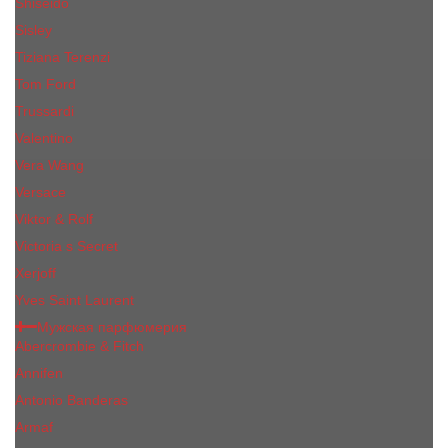
Shiseido
Sisley
Tiziana Terenzi
Tom Ford
Trussardi
Valentino
Vera Wang
Versace
Viktor & Rolf
Victoria s Secret
Xerjoff
Yves Saint Laurent
Мужская парфюмерия
Abercrombie & Fitch
Annifen
Antonio Banderas
Armaf