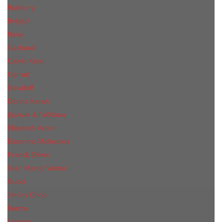
Burberry
Bvlgari
Boss
Cacharel
Calvin Klein
Cerruti
Davidoff
Donna Karan
Дольче & Габбана
Elizabeth Arden
Escentric Molecules
Franck Oliver
Gian Marco Venturi
Gucci
Jimmy Choo
Kenzo
Lacoste