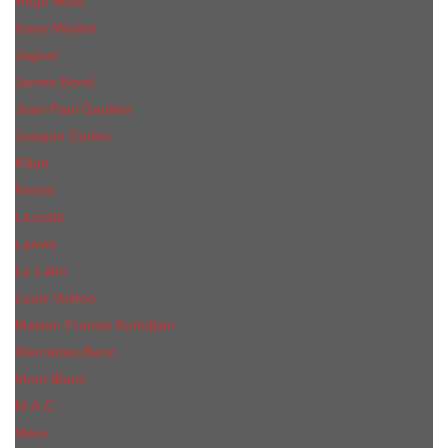
Hugo Boss
Issey Miyake
Jaguar
James Bond
Jean Paul Gaultier
Joaquin Сortes
Kilian
Kenzo
Lacoste
Lanvin
Le Labo
Louis Vuitton
Maison Francis Kurkdjian
Mercedes-Benz
Mont Blanc
M.А.C.
Mexx