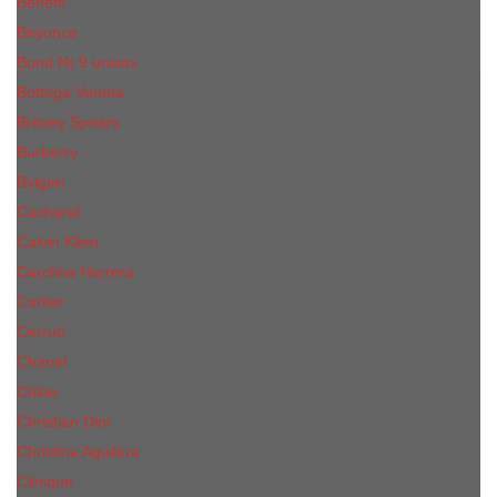
Benefit
Beyonce
Bond № 9 unisex
Bottega Veneta
Britney Spears
Burberry
Bvlgari
Cacharel
Calvin Klein
Carolina Herrera
Cartier
Cerruti
Сhanеl
Chloe
Christian Dior
Christina Aguilera
Сliniquе