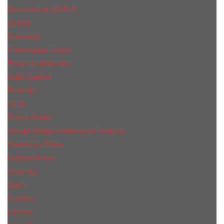
Donna Karan (DKNY)
Dunhill
Eisenberg
Ermenegildo Zegna
Escentric Molecules
Еsteе Lаudеr
Ex Nihilo
Fendi
Franck Olivier
Gerald Ghislain Histoires de Parfums
Gianfranco Ferre
Giorgio Armani
Givenchy
Gucci
Guerlain
Hermes