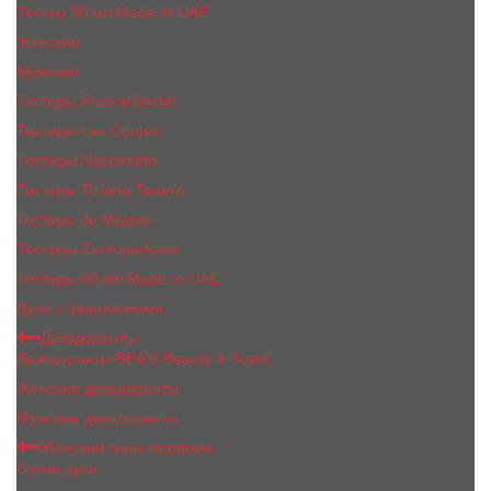
Тестер 50 мл Made In UAE
Женские
Мужские
Тестеры Franck Boclet
Тестеры Les Contes
Тестеры Nasomatto
Тестеры Tiziana Terenzi
Тестеры Jо Malоnе
Тестеры Zarkoperfume
Тестеры 60 мл Made In UAE
Духи с феромонами
Дезодоранты
Дезодоранты BEA'S Beauty & Scent
Женские дезодоранты
Мужские дезодоранты
Женский мини парфюм
Сухие духи