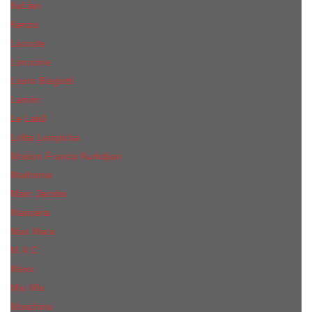
КиLian
Kenzo
Lacoste
Lancome
Laura Biagiotti
Lanvin
Lе Lab0
Lolita Lempicka
Maison Francis Kurkdjian
Madonna
Marc Jacobs
Mancera
Max Mara
M.А.C.
Mexx
Miu Miu
Mоsсhino