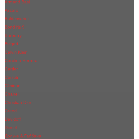
Armand Basi
Azzaro
Baldessarini
Bond № 9
Burberry
Bvlgari
Calvin Klein
Carolina Herrera
Cartier
Cerruti
Сliniquе
Chanel
Christian Dior
Creed
Davidoff
Diesel
Дольче & Габбана