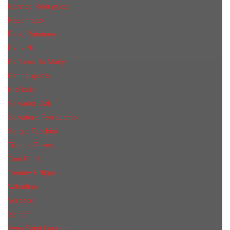
Narciso Rodriguez
Nasomatto
Paco Rabanne
Paris Hilton
Parfums de Marly
Penhaligon​'s
RicHarD
Salvador Dali
Salvatore Ferragamo
Sergio Tacchini
Tiziana Terenzi
Tom Ford
Tommy Hilfiger
Valentino
Versace
Xerjoff
Yves Saint Laurent