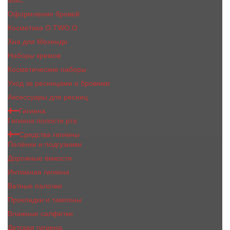
MaC
Оформление бровей
Косметика O.TWO.O
Хна для Мехенди
Наборы кремов
Косметические наборы
Уход за ресницами и бровями
Аксессуары для ресниц
Гигиена
Гигиена полости рта
Средства гигиены
Пелёнки и подгузники
Дорожные ёмкости
Интимная гигиена
Ватные палочки
Прокладки и тампоны
Влажные салфетки
Детская гигиена