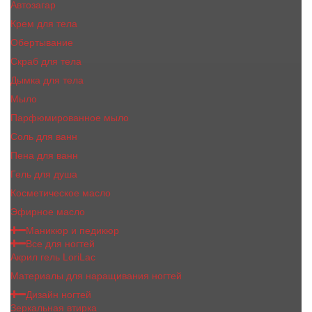
Автозагар
Крем для тела
Обертывание
Скраб для тела
Дымка для тела
Мыло
Парфюмированное мыло
Соль для ванн
Пена для ванн
Гель для душа
Косметическое масло
Эфирное масло
Маникюр и педикюр
Все для ногтей
Акрил гель LoriLac
Материалы для наращивания ногтей
Дизайн ногтей
Зеркальная втирка