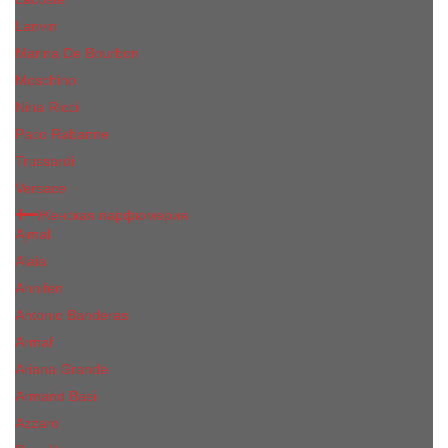
Lanvin
Marina De Bourbon
Moschino
Nina Ricci
Paco Rabanne
Trussardi
Versace
Женская парфюмерия
Ajmal
Alaia
Annifen
Antonio Banderas
Armaf
Ariana Grande
Armand Basi
Azzaro