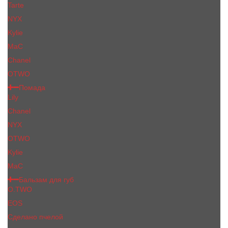
Tarte
NYX
Kylie
MaC
Сhanеl
OTWO
Помада
Lily
Chanel
NYX
OTWO
Kylie
МаС
Бальзам для губ
O.TWO
EOS
Сделано пчелой