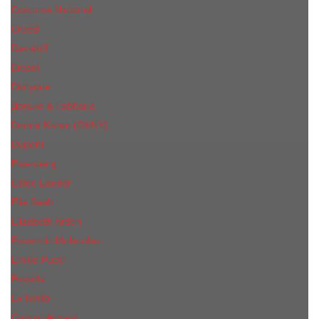
Costume National
Creed
Davidoff
Diesel
Diptyque
Дольче & Габбана
Donna Karan (DKNY)
Dupont
Eisenberg
Еsteе Lаudеr
Elie Saab
Elizabeth Arden
Escentric Molecules
Emilio Pucci
Escada
Ex Nihilo
Giorgio Armani