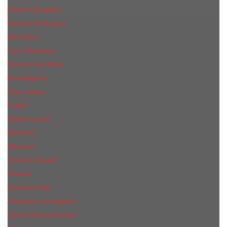
Naomi Campbell
Narciso Rodriguez
Nina Ricci
Paco Rabanne
Parfums de Marly
Penhaligon's
Pepe Jeans
Prada
Ralph Lauren
RicHarD
Rihanna
Roberto Cavalli
Rochas
Salvador Dali
Salvatore Ferragamo
Sarah Jessica Parker