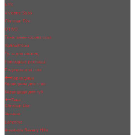
NYX
Vivienne Sabo
Сhristiаn Diоr
OTWO
Тональные корректоры
Хайлайтеры
Тушь для ресниц
Накладные ресницы
Подводка для глаз
Карандаши
Карандаши для глаз
Карандаши для губ
Тени
Christian Dior
Versace
Lancome
Anastasia Beverly Hills