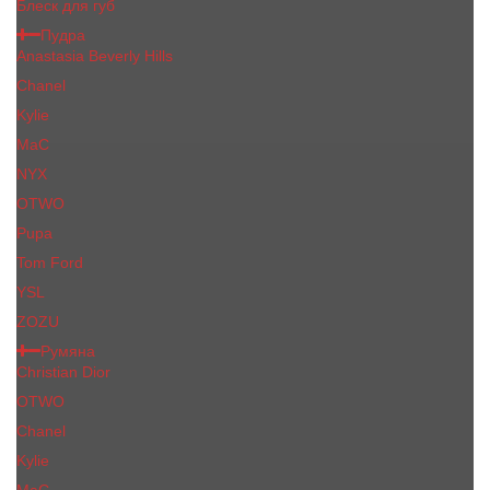
Блеск для губ
Пудра
Anastasia Beverly Hills
Chanel
Kylie
MaC
NYX
OTWO
Pupa
Tom Ford
YSL
ZOZU
Румяна
Christian Dior
OTWO
Сhanеl
Kylie