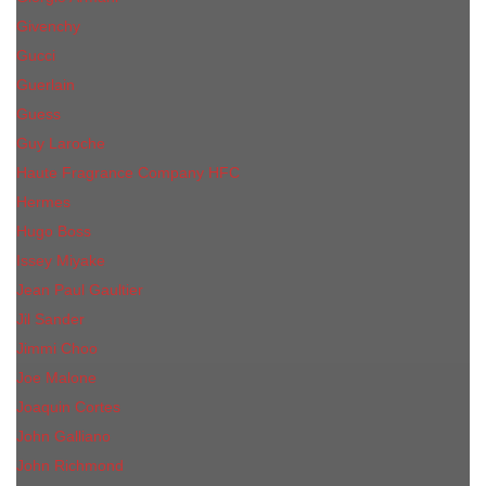
Givenchy
Gucci
Guerlain
Guess
Guy Laroche
Haute Fragrance Company HFC
Hermes
Hugo Boss
Issey Miyake
Jean Paul Gaultier
Jil Sander
Jimmi Choo
Jое Malоnе
Joaquin Cortes
John Galliano
John Richmond