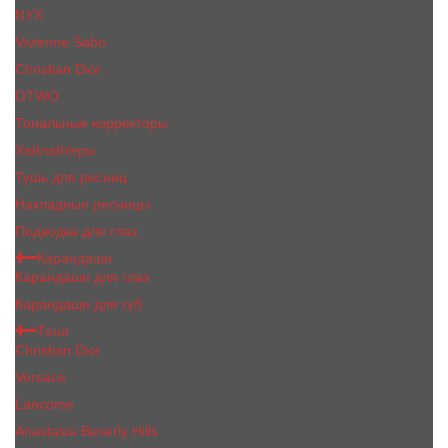
NYX
Vivienne Sabo
Сhristiаn Diоr
OTWO
Тональные корректоры
Хайлайтеры
Тушь для ресниц
Накладные ресницы
Подводка для глаз
Карандаши
Карандаши для глаз
Карандаши для губ
Тени
Christian Dior
Versace
Lancome
Anastasia Beverly Hills