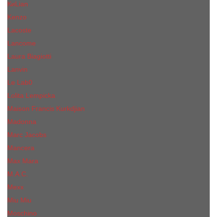
КиLian
Kenzo
Lacoste
Lancome
Laura Biagiotti
Lanvin
Lе Lab0
Lolita Lempicka
Maison Francis Kurkdjian
Madonna
Marc Jacobs
Mancera
Max Mara
M.А.C.
Mexx
Miu Miu
Mоsсhino