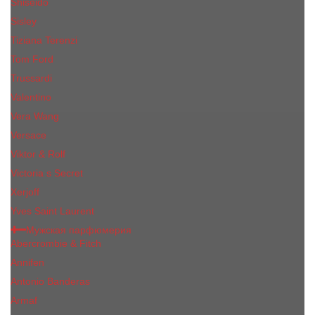
Shiseido
Sisley
Tiziana Terenzi
Tom Ford
Trussardi
Valentino
Vera Wang
Versace
Viktor & Rolf
Victoria s Secret
Xerjoff
Yves Saint Laurent
Мужская парфюмерия
Abercrombie & Fitch
Annifen
Antonio Banderas
Armaf