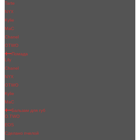
Tarte
NYX
Kylie
MaC
Сhanеl
OTWO
Помада
Lily
Chanel
NYX
OTWO
Kylie
МаС
Бальзам для губ
O.TWO
EOS
Сделано пчелой