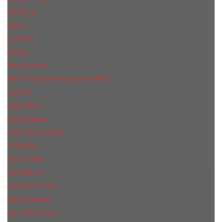
Givenchy
Gucci
Guerlain
Guess
Guy Laroche
Haute Fragrance Company HFC
Hermes
Hugo Boss
Issey Miyake
Jean Paul Gaultier
Jil Sander
Jimmi Choo
Jое Malоnе
Joaquin Cortes
John Galliano
John Richmond