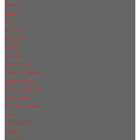
Burberry
Bvlgari
Boss
Cacharel
Calvin Klein
Cerruti
Davidoff
Donna Karan
Дольче & Габбана
Elizabeth Arden
Escentric Molecules
Franck Oliver
Gian Marco Venturi
Gucci
Jimmy Choo
Kenzo
Lacoste