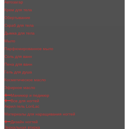
Автозагар
Крем для тела
Обертывание
Скраб для тела
Дымка для тела
Мыло
Парфюмированное мыло
Соль для ванн
Пена для ванн
Гель для душа
Косметическое масло
Эфирное масло
Маникюр и педикюр
Все для ногтей
Акрил гель LoriLac
Материалы для наращивания ногтей
Дизайн ногтей
Зеркальная втирка