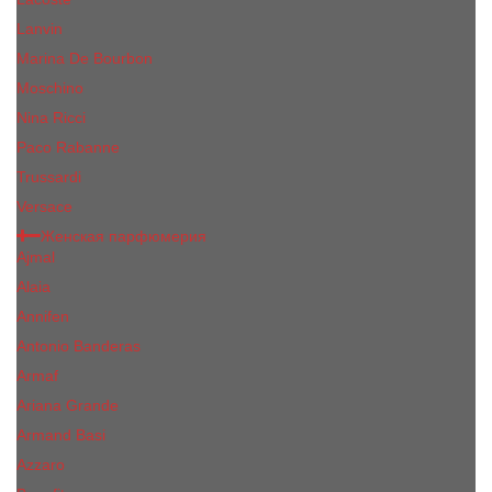
Lanvin
Marina De Bourbon
Moschino
Nina Ricci
Paco Rabanne
Trussardi
Versace
Женская парфюмерия
Ajmal
Alaia
Annifen
Antonio Banderas
Armaf
Ariana Grande
Armand Basi
Azzaro