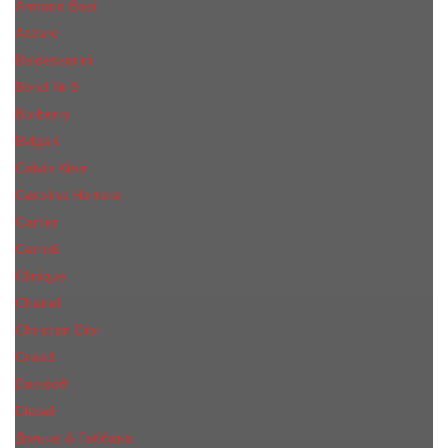
Armand Basi
Azzaro
Baldessarini
Bond № 9
Burberry
Bvlgari
Calvin Klein
Carolina Herrera
Cartier
Cerruti
Сliniquе
Chanel
Christian Dior
Creed
Davidoff
Diesel
Дольче & Габбана