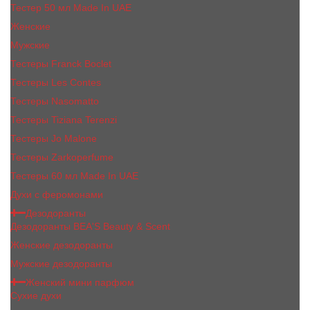
Тестер 50 мл Made In UAE
Женские
Мужские
Тестеры Franck Boclet
Тестеры Les Contes
Тестеры Nasomatto
Тестеры Tiziana Terenzi
Тестеры Jо Malоnе
Тестеры Zarkoperfume
Тестеры 60 мл Made In UAE
Духи с феромонами
Дезодоранты
Дезодоранты BEA'S Beauty & Scent
Женские дезодоранты
Мужские дезодоранты
Женский мини парфюм
Сухие духи