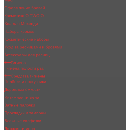
MaC
Оформление бровей
Косметика O.TWO.O
Хна для Мехенди
Наборы кремов
Косметические наборы
Уход за ресницами и бровями
Аксессуары для ресниц
Гигиена
Гигиена полости рта
Средства гигиены
Пелёнки и подгузники
Дорожные ёмкости
Интимная гигиена
Ватные палочки
Прокладки и тампоны
Влажные салфетки
Детская гигиена