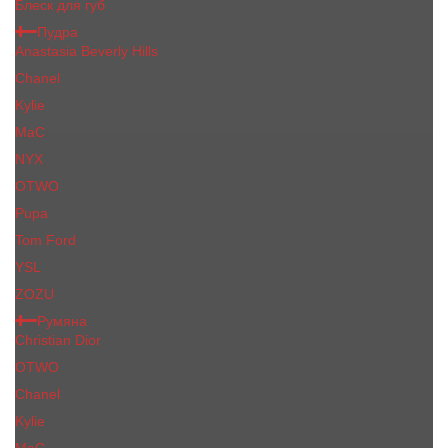
Блеск для губ
Пудра
Anastasia Beverly Hills
Chanel
Kylie
MaC
NYX
OTWO
Pupa
Tom Ford
YSL
ZOZU
Румяна
Christian Dior
OTWO
Сhanеl
Kylie