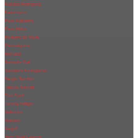
Narciso Rodriguez
Nasomatto
Paco Rabanne
Paris Hilton
Parfums de Marly
Penhaligon​'s
RicHarD
Salvador Dali
Salvatore Ferragamo
Sergio Tacchini
Tiziana Terenzi
Tom Ford
Tommy Hilfiger
Valentino
Versace
Xerjoff
Yves Saint Laurent