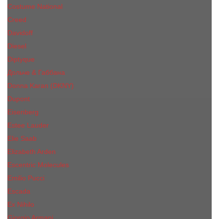
Costume National
Creed
Davidoff
Diesel
Diptyque
Дольче & Габбана
Donna Karan (DKNY)
Dupont
Eisenberg
Еsteе Lаudеr
Elie Saab
Elizabeth Arden
Escentric Molecules
Emilio Pucci
Escada
Ex Nihilo
Giorgio Armani