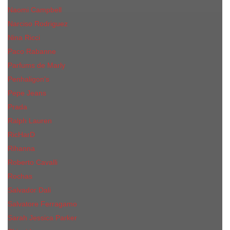
Naomi Campbell
Narciso Rodriguez
Nina Ricci
Paco Rabanne
Parfums de Marly
Penhaligon's
Pepe Jeans
Prada
Ralph Lauren
RicHarD
Rihanna
Roberto Cavalli
Rochas
Salvador Dali
Salvatore Ferragamo
Sarah Jessica Parker