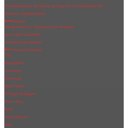
Заправляемые флаконы для духов, Атомайзеры 5мл
Каталог парфюмерии
Макияж
Лак для волос, средства для укладки
Кисти для макияжа
Основа под макияж
Тональный крем
YSL
Maybelline
Lancome
Dermacol
Max Factor
Enough Collagen
Farm Stay
Kylie
Huda Beauty
МаС