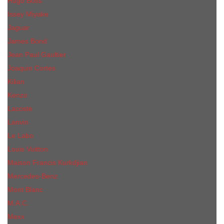
Hugo Boss
Issey Miyake
Jaguar
James Bond
Jean Paul Gaultier
Joaquin Сortes
Kilian
Kenzo
Lacoste
Lanvin
Le Labo
Louis Vuitton
Maison Francis Kurkdjian
Mercedes-Benz
Mont Blanc
M.А.C.
Mexx