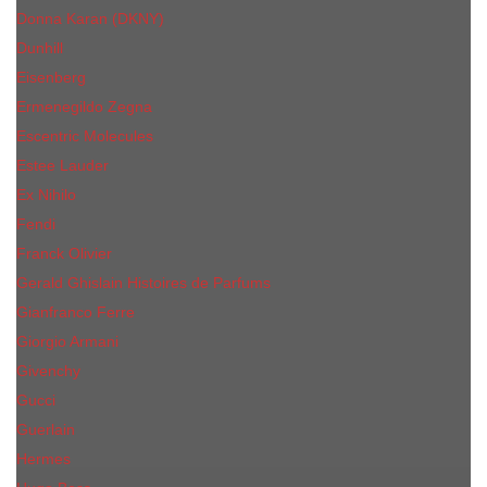
Donna Karan (DKNY)
Dunhill
Eisenberg
Ermenegildo Zegna
Escentric Molecules
Еsteе Lаudеr
Ex Nihilo
Fendi
Franck Olivier
Gerald Ghislain Histoires de Parfums
Gianfranco Ferre
Giorgio Armani
Givenchy
Gucci
Guerlain
Hermes