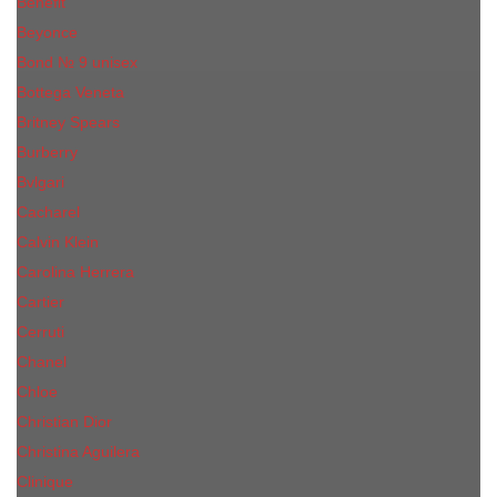
Benefit
Beyonce
Bond № 9 unisex
Bottega Veneta
Britney Spears
Burberry
Bvlgari
Cacharel
Calvin Klein
Carolina Herrera
Cartier
Cerruti
Сhanеl
Chloe
Christian Dior
Christina Aguilera
Сliniquе