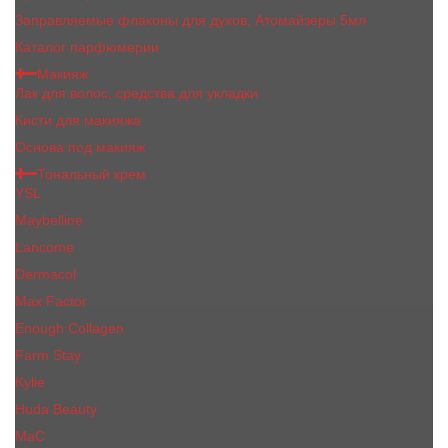
Заправляемые флаконы для духов, Атомайзеры 5мл
Каталог парфюмерии
Макияж
Лак для волос, средства для укладки
Кисти для макияжа
Основа под макияж
Тональный крем
YSL
Maybelline
Lancome
Dermacol
Max Factor
Enough Collagen
Farm Stay
Kylie
Huda Beauty
МаС