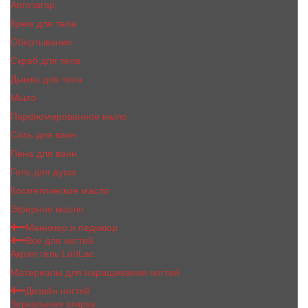
Автозагар
Крем для тела
Обертывание
Скраб для тела
Дымка для тела
Мыло
Парфюмированное мыло
Соль для ванн
Пена для ванн
Гель для душа
Косметическое масло
Эфирное масло
Маникюр и педикюр
Все для ногтей
Акрил гель LoriLac
Материалы для наращивания ногтей
Дизайн ногтей
Зеркальная втирка