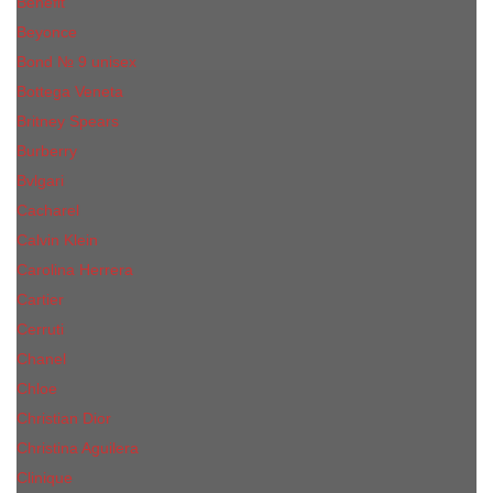
Benefit
Beyonce
Bond № 9 unisex
Bottega Veneta
Britney Spears
Burberry
Bvlgari
Cacharel
Calvin Klein
Carolina Herrera
Cartier
Cerruti
Сhanеl
Chloe
Christian Dior
Christina Aguilera
Сliniquе