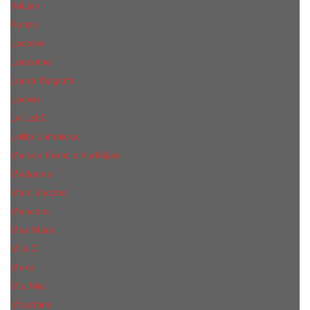
КиLian
Kenzo
Lacoste
Lancome
Laura Biagiotti
Lanvin
Lе Lab0
Lolita Lempicka
Maison Francis Kurkdjian
Madonna
Marc Jacobs
Mancera
Max Mara
M.А.C.
Mexx
Miu Miu
Mоsсhino