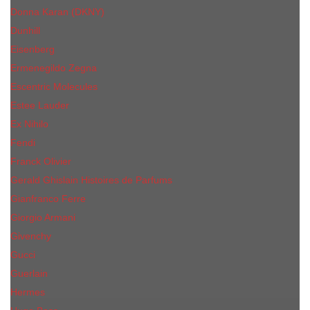
Donna Karan (DKNY)
Dunhill
Eisenberg
Ermenegildo Zegna
Escentric Molecules
Еsteе Lаudеr
Ex Nihilo
Fendi
Franck Olivier
Gerald Ghislain Histoires de Parfums
Gianfranco Ferre
Giorgio Armani
Givenchy
Gucci
Guerlain
Hermes