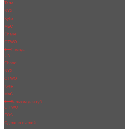
Tarte
NYX
Kylie
MaC
Сhanеl
OTWO
Помада
Lily
Chanel
NYX
OTWO
Kylie
МаС
Бальзам для губ
O.TWO
EOS
Сделано пчелой