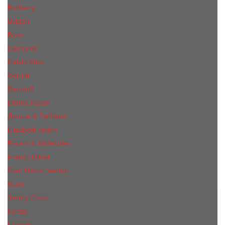
Burberry
Bvlgari
Boss
Cacharel
Calvin Klein
Cerruti
Davidoff
Donna Karan
Дольче & Габбана
Elizabeth Arden
Escentric Molecules
Franck Oliver
Gian Marco Venturi
Gucci
Jimmy Choo
Kenzo
Lacoste