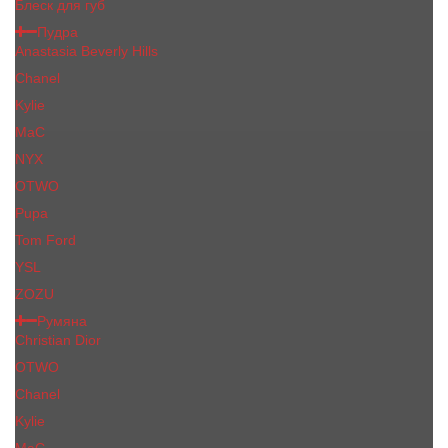
Блеск для губ
Пудра
Anastasia Beverly Hills
Chanel
Kylie
MaC
NYX
OTWO
Pupa
Tom Ford
YSL
ZOZU
Румяна
Christian Dior
OTWO
Сhanеl
Kylie