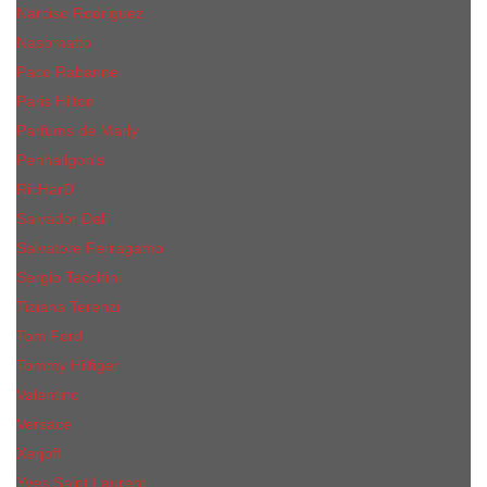
Narciso Rodriguez
Nasomatto
Paco Rabanne
Paris Hilton
Parfums de Marly
Penhaligon​'s
RicHarD
Salvador Dali
Salvatore Ferragamo
Sergio Tacchini
Tiziana Terenzi
Tom Ford
Tommy Hilfiger
Valentino
Versace
Xerjoff
Yves Saint Laurent