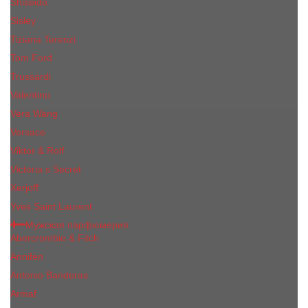
Shiseido
Sisley
Tiziana Terenzi
Tom Ford
Trussardi
Valentino
Vera Wang
Versace
Viktor & Rolf
Victoria s Secret
Xerjoff
Yves Saint Laurent
Мужская парфюмерия
Abercrombie & Fitch
Annifen
Antonio Banderas
Armaf