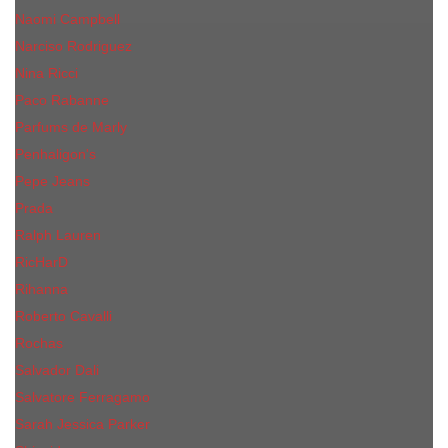
Naomi Campbell
Narciso Rodriguez
Nina Ricci
Paco Rabanne
Parfums de Marly
Penhaligon's
Pepe Jeans
Prada
Ralph Lauren
RicHarD
Rihanna
Roberto Cavalli
Rochas
Salvador Dali
Salvatore Ferragamo
Sarah Jessica Parker