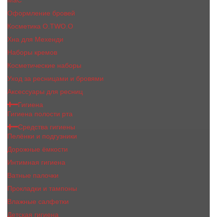
MaC
Оформление бровей
Косметика O.TWO.O
Хна для Мехенди
Наборы кремов
Косметические наборы
Уход за ресницами и бровями
Аксессуары для ресниц
Гигиена
Гигиена полости рта
Средства гигиены
Пелёнки и подгузники
Дорожные ёмкости
Интимная гигиена
Ватные палочки
Прокладки и тампоны
Влажные салфетки
Детская гигиена