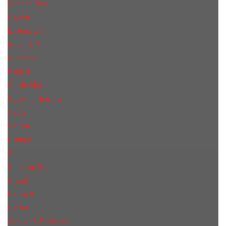
Armand Basi
Azzaro
Baldessarini
Bond № 9
Burberry
Bvlgari
Calvin Klein
Carolina Herrera
Cartier
Cerruti
Сliniquе
Chanel
Christian Dior
Creed
Davidoff
Diesel
Дольче & Габбана