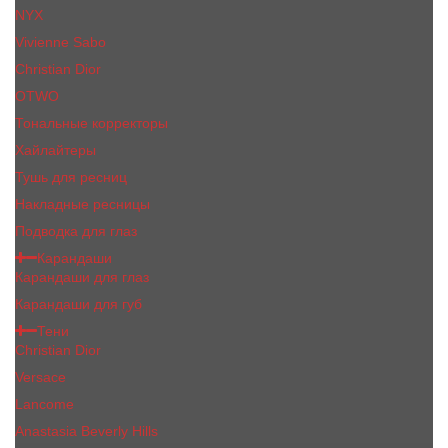
NYX
Vivienne Sabo
Сhristiаn Diоr
OTWO
Тональные корректоры
Хайлайтеры
Тушь для ресниц
Накладные ресницы
Подводка для глаз
Карандаши
Карандаши для глаз
Карандаши для губ
Тени
Christian Dior
Versace
Lancome
Anastasia Beverly Hills