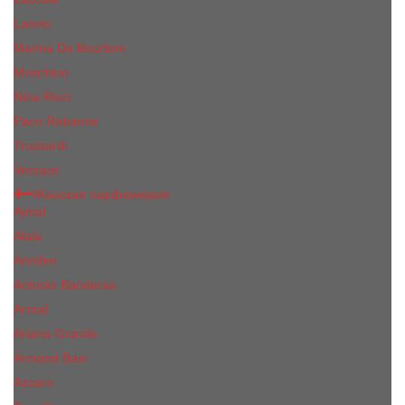
Lanvin
Marina De Bourbon
Moschino
Nina Ricci
Paco Rabanne
Trussardi
Versace
Женская парфюмерия
Ajmal
Alaia
Annifen
Antonio Banderas
Armaf
Ariana Grande
Armand Basi
Azzaro