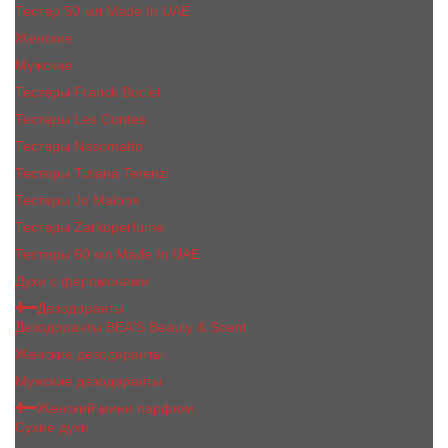
Тестер 50 мл Made In UAE
Женские
Мужские
Тестеры Franck Boclet
Тестеры Les Contes
Тестеры Nasomatto
Тестеры Tiziana Terenzi
Тестеры Jо Malоnе
Тестеры Zarkoperfume
Тестеры 60 мл Made In UAE
Духи с феромонами
Дезодоранты
Дезодоранты BEA'S Beauty & Scent
Женские дезодоранты
Мужские дезодоранты
Женский мини парфюм
Сухие духи