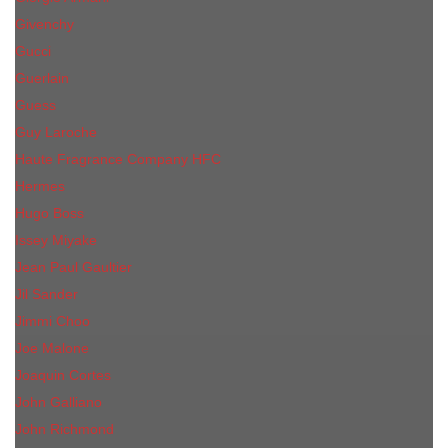
Givenchy
Gucci
Guerlain
Guess
Guy Laroche
Haute Fragrance Company HFC
Hermes
Hugo Boss
Issey Miyake
Jean Paul Gaultier
Jil Sander
Jimmi Choo
Jое Malоnе
Joaquin Cortes
John Galliano
John Richmond