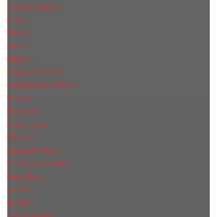
Costume National
Creed
Davidoff
Diesel
Diptyque
Дольче & Габбана
Donna Karan (DKNY)
Dupont
Eisenberg
Еsteе Lаudеr
Elie Saab
Elizabeth Arden
Escentric Molecules
Emilio Pucci
Escada
Ex Nihilo
Giorgio Armani