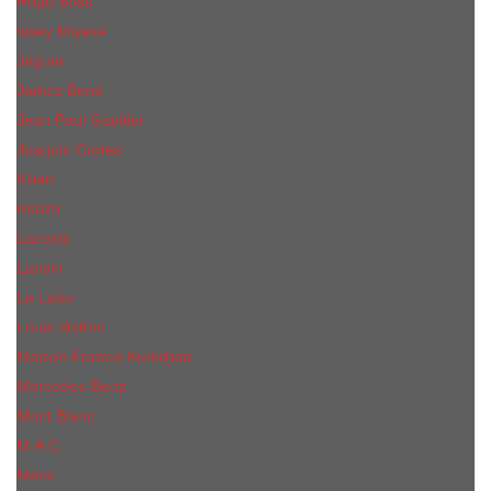
Hugo Boss
Issey Miyake
Jaguar
James Bond
Jean Paul Gaultier
Joaquin Сortes
Kilian
Kenzo
Lacoste
Lanvin
Le Labo
Louis Vuitton
Maison Francis Kurkdjian
Mercedes-Benz
Mont Blanc
M.А.C.
Mexx