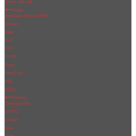
Блеск для губ
Пудра
Anastasia Beverly Hills
Chanel
Kylie
MaC
NYX
OTWO
Pupa
Tom Ford
YSL
ZOZU
Румяна
Christian Dior
OTWO
Сhanеl
Kylie