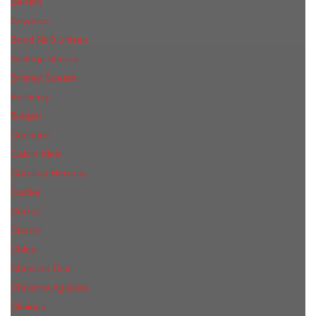
Benefit
Beyonce
Bond № 9 unisex
Bottega Veneta
Britney Spears
Burberry
Bvlgari
Cacharel
Calvin Klein
Carolina Herrera
Cartier
Cerruti
Сhanеl
Chloe
Christian Dior
Christina Aguilera
Сliniquе