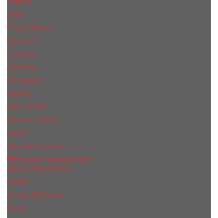
Shiseido
Sisley
Tiziana Terenzi
Tom Ford
Trussardi
Valentino
Vera Wang
Versace
Viktor & Rolf
Victoria s Secret
Xerjoff
Yves Saint Laurent
Мужская парфюмерия
Abercrombie & Fitch
Annifen
Antonio Banderas
Armaf