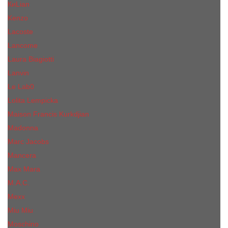
КиLian
Kenzo
Lacoste
Lancome
Laura Biagiotti
Lanvin
Lе Lab0
Lolita Lempicka
Maison Francis Kurkdjian
Madonna
Marc Jacobs
Mancera
Max Mara
M.А.C.
Mexx
Miu Miu
Mоsсhino