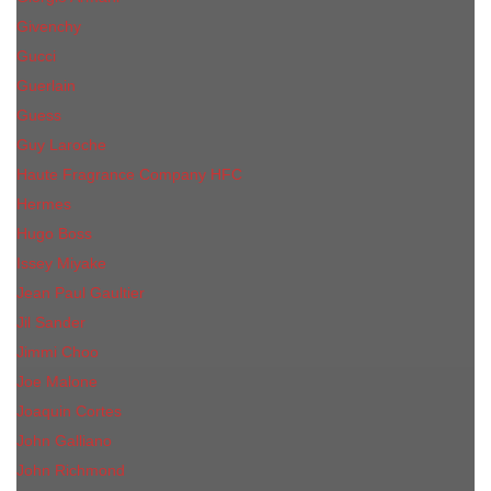
Givenchy
Gucci
Guerlain
Guess
Guy Laroche
Haute Fragrance Company HFC
Hermes
Hugo Boss
Issey Miyake
Jean Paul Gaultier
Jil Sander
Jimmi Choo
Jое Malоnе
Joaquin Cortes
John Galliano
John Richmond