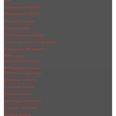
MaC
Оформление бровей
Косметика O.TWO.O
Хна для Мехенди
Наборы кремов
Косметические наборы
Уход за ресницами и бровями
Аксессуары для ресниц
Гигиена
Гигиена полости рта
Средства гигиены
Пелёнки и подгузники
Дорожные ёмкости
Интимная гигиена
Ватные палочки
Прокладки и тампоны
Влажные салфетки
Детская гигиена