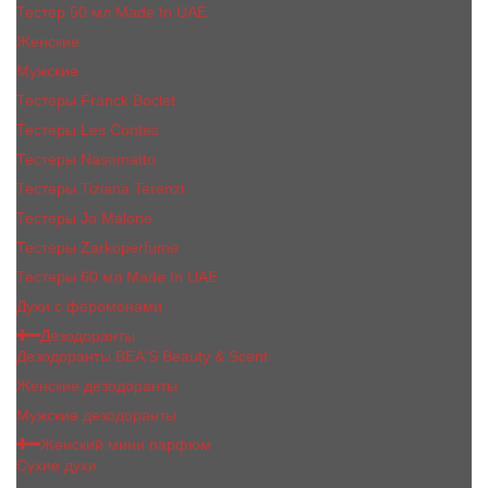
Тестер 50 мл Made In UAE
Женские
Мужские
Тестеры Franck Boclet
Тестеры Les Contes
Тестеры Nasomatto
Тестеры Tiziana Terenzi
Тестеры Jо Malоnе
Тестеры Zarkoperfume
Тестеры 60 мл Made In UAE
Духи с феромонами
Дезодоранты
Дезодоранты BEA'S Beauty & Scent
Женские дезодоранты
Мужские дезодоранты
Женский мини парфюм
Сухие духи