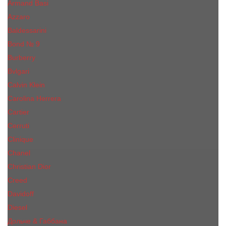
Armand Basi
Azzaro
Baldessarini
Bond № 9
Burberry
Bvlgari
Calvin Klein
Carolina Herrera
Cartier
Cerruti
Сliniquе
Chanel
Christian Dior
Creed
Davidoff
Diesel
Дольче & Габбана