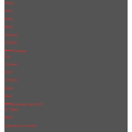
Tarte
NYX
Kylie
MaC
Сhanеl
OTWO
Помада
Lily
Chanel
NYX
OTWO
Kylie
МаС
Бальзам для губ
O.TWO
EOS
Сделано пчелой