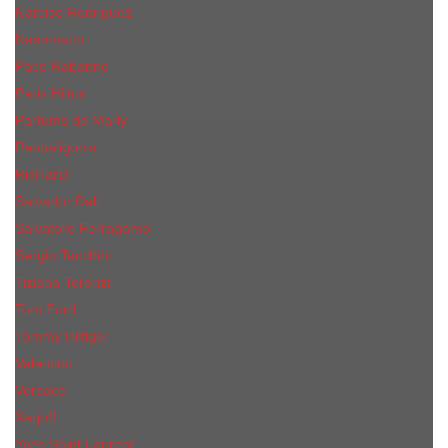
Narciso Rodriguez
Nasomatto
Paco Rabanne
Paris Hilton
Parfums de Marly
Penhaligon​'s
RicHarD
Salvador Dali
Salvatore Ferragamo
Sergio Tacchini
Tiziana Terenzi
Tom Ford
Tommy Hilfiger
Valentino
Versace
Xerjoff
Yves Saint Laurent