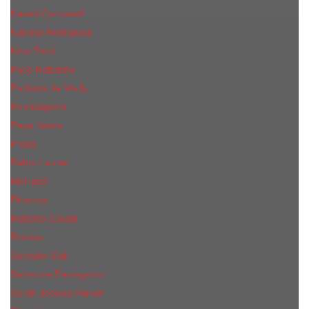
Naomi Campbell
Narciso Rodriguez
Nina Ricci
Paco Rabanne
Parfums de Marly
Penhaligon's
Pepe Jeans
Prada
Ralph Lauren
RicHarD
Rihanna
Roberto Cavalli
Rochas
Salvador Dali
Salvatore Ferragamo
Sarah Jessica Parker