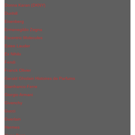
Donna Karan (DKNY)
Dunhill
Eisenberg
Ermenegildo Zegna
Escentric Molecules
Еsteе Lаudеr
Ex Nihilo
Fendi
Franck Olivier
Gerald Ghislain Histoires de Parfums
Gianfranco Ferre
Giorgio Armani
Givenchy
Gucci
Guerlain
Hermes