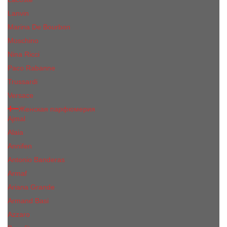
Lanvin
Marina De Bourbon
Moschino
Nina Ricci
Paco Rabanne
Trussardi
Versace
Женская парфюмерия
Ajmal
Alaia
Annifen
Antonio Banderas
Armaf
Ariana Grande
Armand Basi
Azzaro