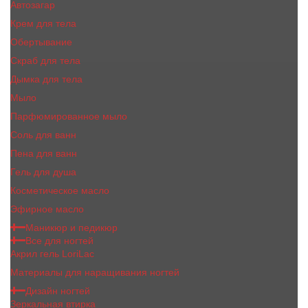
Автозагар
Крем для тела
Обертывание
Скраб для тела
Дымка для тела
Мыло
Парфюмированное мыло
Соль для ванн
Пена для ванн
Гель для душа
Косметическое масло
Эфирное масло
Маникюр и педикюр
Все для ногтей
Акрил гель LoriLac
Материалы для наращивания ногтей
Дизайн ногтей
Зеркальная втирка