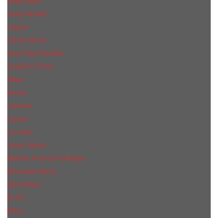
Hugo Boss
Issey Miyake
Jaguar
James Bond
Jean Paul Gaultier
Joaquin Сortes
Kilian
Kenzo
Lacoste
Lanvin
Le Labo
Louis Vuitton
Maison Francis Kurkdjian
Mercedes-Benz
Mont Blanc
M.А.C.
Mexx