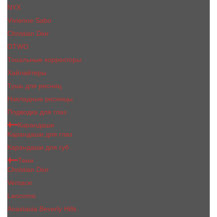
NYX
Vivienne Sabo
Сhristiаn Diоr
OTWO
Тональные корректоры
Хайлайтеры
Тушь для ресниц
Накладные ресницы
Подводка для глаз
Карандаши
Карандаши для глаз
Карандаши для губ
Тени
Christian Dior
Versace
Lancome
Anastasia Beverly Hills