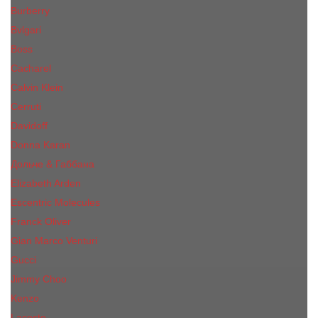
Burberry
Bvlgari
Boss
Cacharel
Calvin Klein
Cerruti
Davidoff
Donna Karan
Дольче & Габбана
Elizabeth Arden
Escentric Molecules
Franck Oliver
Gian Marco Venturi
Gucci
Jimmy Choo
Kenzo
Lacoste