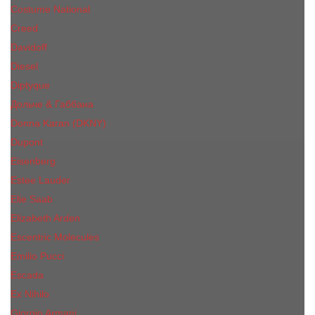
Costume National
Creed
Davidoff
Diesel
Diptyque
Дольче & Габбана
Donna Karan (DKNY)
Dupont
Eisenberg
Еsteе Lаudеr
Elie Saab
Elizabeth Arden
Escentric Molecules
Emilio Pucci
Escada
Ex Nihilo
Giorgio Armani