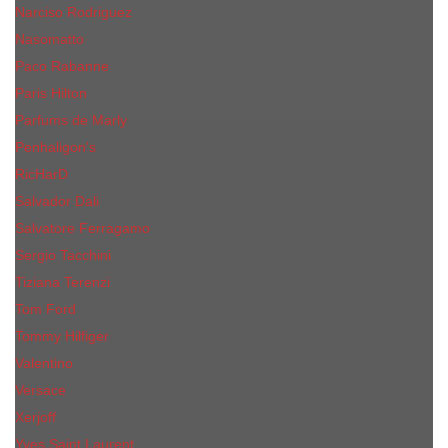
Narciso Rodriguez
Nasomatto
Paco Rabanne
Paris Hilton
Parfums de Marly
Penhaligon​'s
RicHarD
Salvador Dali
Salvatore Ferragamo
Sergio Tacchini
Tiziana Terenzi
Tom Ford
Tommy Hilfiger
Valentino
Versace
Xerjoff
Yves Saint Laurent