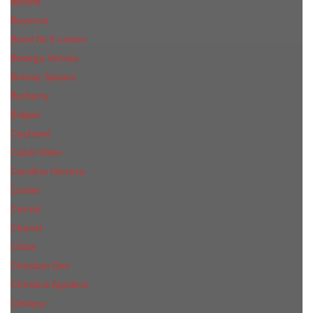
Benefit
Beyonce
Bond № 9 unisex
Bottega Veneta
Britney Spears
Burberry
Bvlgari
Cacharel
Calvin Klein
Carolina Herrera
Cartier
Cerruti
Сhanеl
Chloe
Christian Dior
Christina Aguilera
Сliniquе