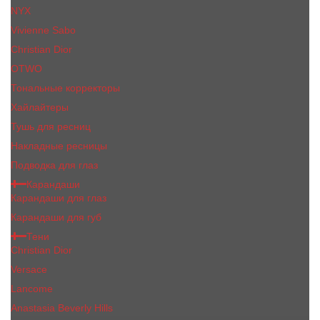
NYX
Vivienne Sabo
Сhristiаn Diоr
OTWO
Тональные корректоры
Хайлайтеры
Тушь для ресниц
Накладные ресницы
Подводка для глаз
Карандаши
Карандаши для глаз
Карандаши для губ
Тени
Christian Dior
Versace
Lancome
Anastasia Beverly Hills