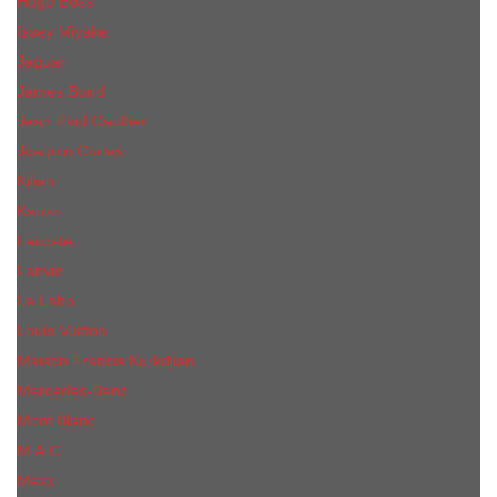
Hugo Boss
Issey Miyake
Jaguar
James Bond
Jean Paul Gaultier
Joaquin Сortes
Kilian
Kenzo
Lacoste
Lanvin
Le Labo
Louis Vuitton
Maison Francis Kurkdjian
Mercedes-Benz
Mont Blanc
M.А.C.
Mexx