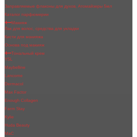
Заправляемые флаконы для духов, Атомайзеры 5мл
Каталог парфюмерии
Макияж
Лак для волос, средства для укладки
Кисти для макияжа
Основа под макияж
Тональный крем
YSL
Maybelline
Lancome
Dermacol
Max Factor
Enough Collagen
Farm Stay
Kylie
Huda Beauty
МаС