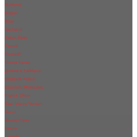
Burberry
Bvlgari
Boss
Cacharel
Calvin Klein
Cerruti
Davidoff
Donna Karan
Дольче & Габбана
Elizabeth Arden
Escentric Molecules
Franck Oliver
Gian Marco Venturi
Gucci
Jimmy Choo
Kenzo
Lacoste