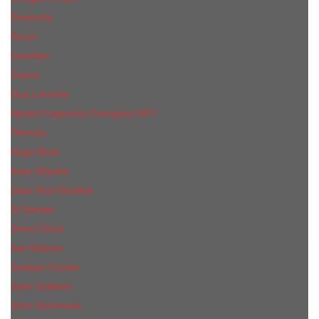
Givenchy
Gucci
Guerlain
Guess
Guy Laroche
Haute Fragrance Company HFC
Hermes
Hugo Boss
Issey Miyake
Jean Paul Gaultier
Jil Sander
Jimmi Choo
Jое Malоnе
Joaquin Cortes
John Galliano
John Richmond