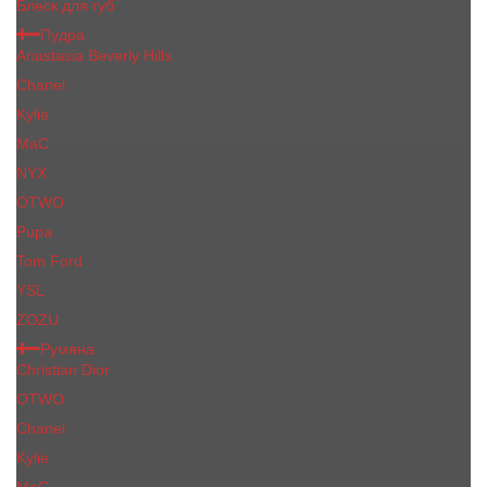
Блеск для губ
Пудра
Anastasia Beverly Hills
Chanel
Kylie
MaC
NYX
OTWO
Pupa
Tom Ford
YSL
ZOZU
Румяна
Christian Dior
OTWO
Сhanеl
Kylie