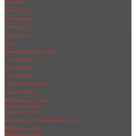
Автозагар
Крем для тела
Обертывание
Скраб для тела
Дымка для тела
Мыло
Парфюмированное мыло
Соль для ванн
Пена для ванн
Гель для душа
Косметическое масло
Эфирное масло
Маникюр и педикюр
Все для ногтей
Акрил гель LoriLac
Материалы для наращивания ногтей
Дизайн ногтей
Зеркальная втирка