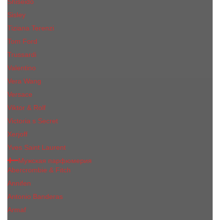
Shiseido
Sisley
Tiziana Terenzi
Tom Ford
Trussardi
Valentino
Vera Wang
Versace
Viktor & Rolf
Victoria s Secret
Xerjoff
Yves Saint Laurent
Мужская парфюмерия
Abercrombie & Fitch
Annifen
Antonio Banderas
Armaf