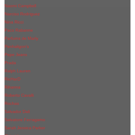
Naomi Campbell
Narciso Rodriguez
Nina Ricci
Paco Rabanne
Parfums de Marly
Penhaligon's
Pepe Jeans
Prada
Ralph Lauren
RicHarD
Rihanna
Roberto Cavalli
Rochas
Salvador Dali
Salvatore Ferragamo
Sarah Jessica Parker