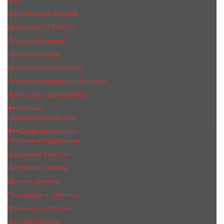
MaC
Оформление бровей
Косметика O.TWO.O
Хна для Мехенди
Наборы кремов
Косметические наборы
Уход за ресницами и бровями
Аксессуары для ресниц
Гигиена
Гигиена полости рта
Средства гигиены
Пелёнки и подгузники
Дорожные ёмкости
Интимная гигиена
Ватные палочки
Прокладки и тампоны
Влажные салфетки
Детская гигиена