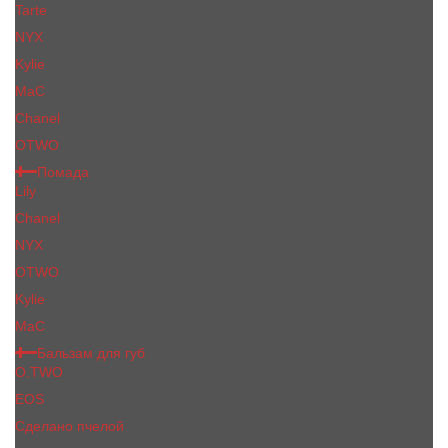
Tarte
NYX
Kylie
MaC
Сhanеl
OTWO
Помада
Lily
Chanel
NYX
OTWO
Kylie
МаС
Бальзам для губ
O.TWO
EOS
Сделано пчелой