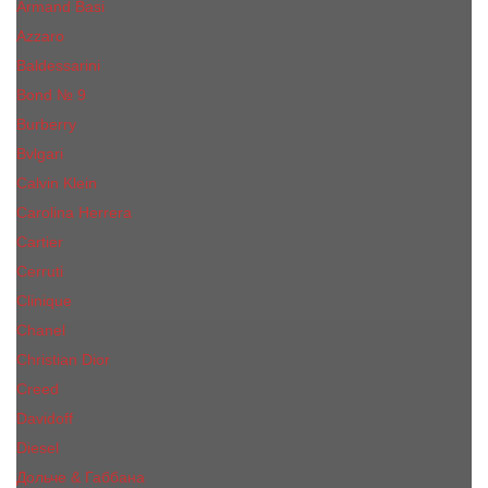
Armand Basi
Azzaro
Baldessarini
Bond № 9
Burberry
Bvlgari
Calvin Klein
Carolina Herrera
Cartier
Cerruti
Сliniquе
Chanel
Christian Dior
Creed
Davidoff
Diesel
Дольче & Габбана