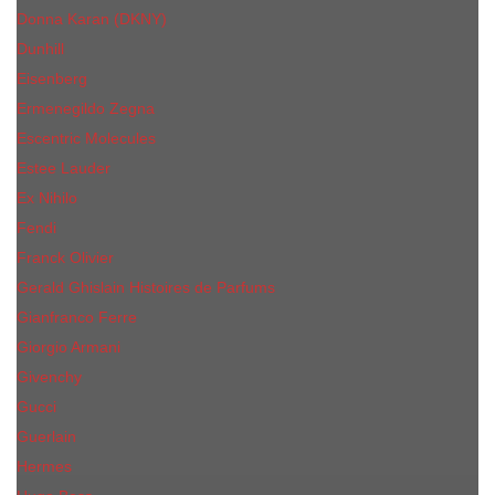
Donna Karan (DKNY)
Dunhill
Eisenberg
Ermenegildo Zegna
Escentric Molecules
Еsteе Lаudеr
Ex Nihilo
Fendi
Franck Olivier
Gerald Ghislain Histoires de Parfums
Gianfranco Ferre
Giorgio Armani
Givenchy
Gucci
Guerlain
Hermes