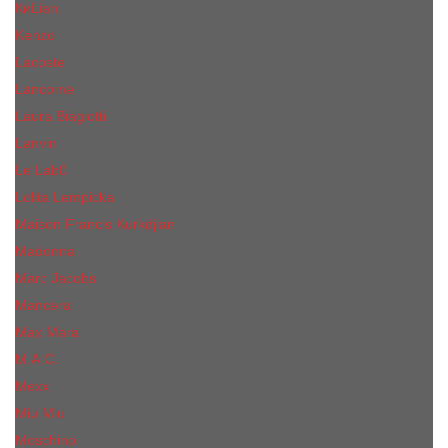
КиLian
Kenzo
Lacoste
Lancome
Laura Biagiotti
Lanvin
Lе Lab0
Lolita Lempicka
Maison Francis Kurkdjian
Madonna
Marc Jacobs
Mancera
Max Mara
M.А.C.
Mexx
Miu Miu
Mоsсhino