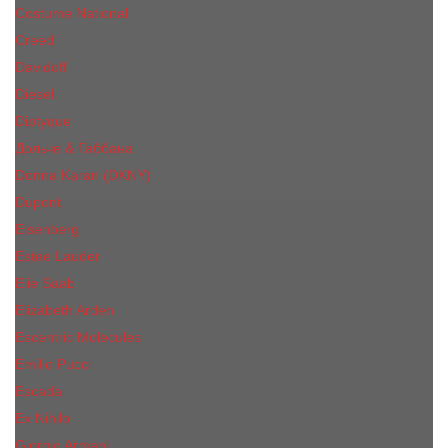
Costume National
Creed
Davidoff
Diesel
Diptyque
Дольче & Габбана
Donna Karan (DKNY)
Dupont
Eisenberg
Еsteе Lаudеr
Elie Saab
Elizabeth Arden
Escentric Molecules
Emilio Pucci
Escada
Ex Nihilo
Giorgio Armani