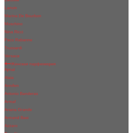
Lanvin
Marina De Bourbon
Moschino
Nina Ricci
Paco Rabanne
Trussardi
Versace
Женская парфюмерия
Ajmal
Alaia
Annifen
Antonio Banderas
Armaf
Ariana Grande
Armand Basi
Azzaro