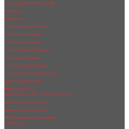
Тестер 50 мл Made In UAE
Женские
Мужские
Тестеры Franck Boclet
Тестеры Les Contes
Тестеры Nasomatto
Тестеры Tiziana Terenzi
Тестеры Jо Malоnе
Тестеры Zarkoperfume
Тестеры 60 мл Made In UAE
Духи с феромонами
Дезодоранты
Дезодоранты BEA'S Beauty & Scent
Женские дезодоранты
Мужские дезодоранты
Женский мини парфюм
Сухие духи