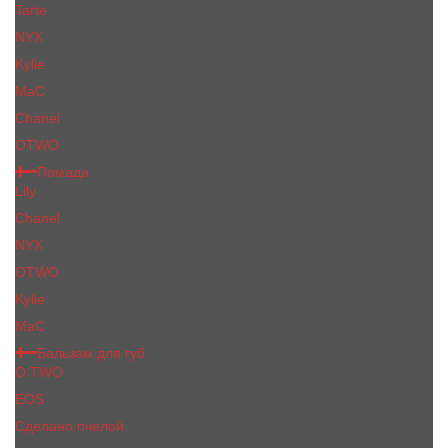
Tarte
NYX
Kylie
MaC
Сhanеl
OTWO
Помада
Lily
Chanel
NYX
OTWO
Kylie
МаС
Бальзам для губ
O.TWO
EOS
Сделано пчелой