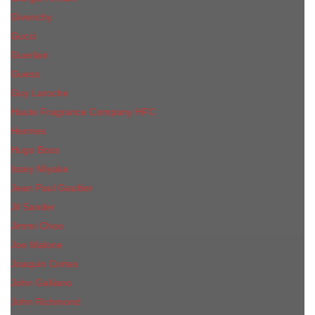
Givenchy
Gucci
Guerlain
Guess
Guy Laroche
Haute Fragrance Company HFC
Hermes
Hugo Boss
Issey Miyake
Jean Paul Gaultier
Jil Sander
Jimmi Choo
Jое Malоnе
Joaquin Cortes
John Galliano
John Richmond