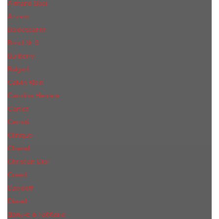
Armand Basi
Azzaro
Baldessarini
Bond № 9
Burberry
Bvlgari
Calvin Klein
Carolina Herrera
Cartier
Cerruti
Сliniquе
Chanel
Christian Dior
Creed
Davidoff
Diesel
Дольче & Габбана