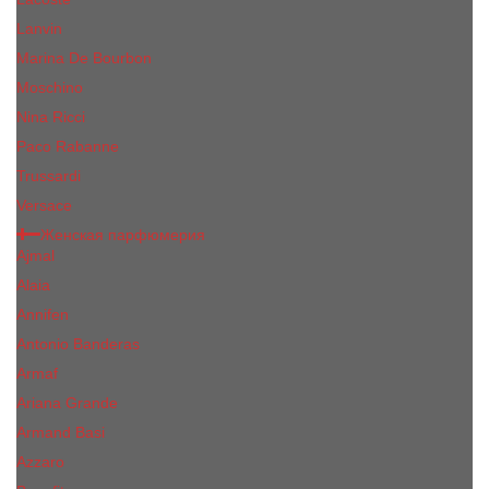
Lanvin
Marina De Bourbon
Moschino
Nina Ricci
Paco Rabanne
Trussardi
Versace
Женская парфюмерия
Ajmal
Alaia
Annifen
Antonio Banderas
Armaf
Ariana Grande
Armand Basi
Azzaro