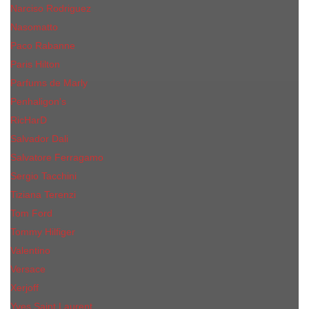
Narciso Rodriguez
Nasomatto
Paco Rabanne
Paris Hilton
Parfums de Marly
Penhaligon​'s
RicHarD
Salvador Dali
Salvatore Ferragamo
Sergio Tacchini
Tiziana Terenzi
Tom Ford
Tommy Hilfiger
Valentino
Versace
Xerjoff
Yves Saint Laurent