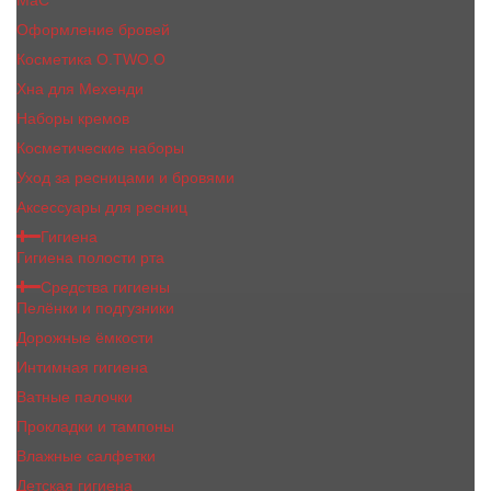
MaC
Оформление бровей
Косметика O.TWO.O
Хна для Мехенди
Наборы кремов
Косметические наборы
Уход за ресницами и бровями
Аксессуары для ресниц
Гигиена
Гигиена полости рта
Средства гигиены
Пелёнки и подгузники
Дорожные ёмкости
Интимная гигиена
Ватные палочки
Прокладки и тампоны
Влажные салфетки
Детская гигиена