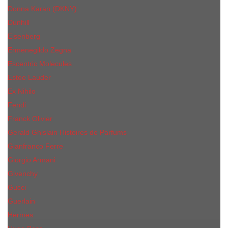
Donna Karan (DKNY)
Dunhill
Eisenberg
Ermenegildo Zegna
Escentric Molecules
Еsteе Lаudеr
Ex Nihilo
Fendi
Franck Olivier
Gerald Ghislain Histoires de Parfums
Gianfranco Ferre
Giorgio Armani
Givenchy
Gucci
Guerlain
Hermes