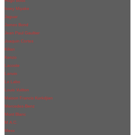
Hugo Boss
Issey Miyake
Jaguar
James Bond
Jean Paul Gaultier
Joaquin Сortes
Kilian
Kenzo
Lacoste
Lanvin
Le Labo
Louis Vuitton
Maison Francis Kurkdjian
Mercedes-Benz
Mont Blanc
M.А.C.
Mexx