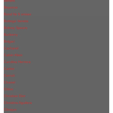
Benefit
Beyonce
Bond № 9 unisex
Bottega Veneta
Britney Spears
Burberry
Bvlgari
Cacharel
Calvin Klein
Carolina Herrera
Cartier
Cerruti
Сhanеl
Chloe
Christian Dior
Christina Aguilera
Сliniquе