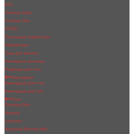
NYX
Vivienne Sabo
Сhristiаn Diоr
OTWO
Тональные корректоры
Хайлайтеры
Тушь для ресниц
Накладные ресницы
Подводка для глаз
Карандаши
Карандаши для глаз
Карандаши для губ
Тени
Christian Dior
Versace
Lancome
Anastasia Beverly Hills