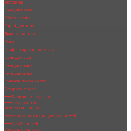
Автозагар
Крем для тела
Обертывание
Скраб для тела
Дымка для тела
Мыло
Парфюмированное мыло
Соль для ванн
Пена для ванн
Гель для душа
Косметическое масло
Эфирное масло
Маникюр и педикюр
Все для ногтей
Акрил гель LoriLac
Материалы для наращивания ногтей
Дизайн ногтей
Зеркальная втирка