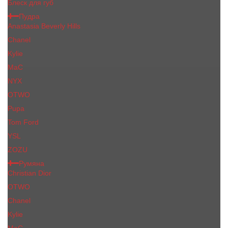
Блеск для губ
Пудра
Anastasia Beverly Hills
Chanel
Kylie
MaC
NYX
OTWO
Pupa
Tom Ford
YSL
ZOZU
Румяна
Christian Dior
OTWO
Сhanеl
Kylie