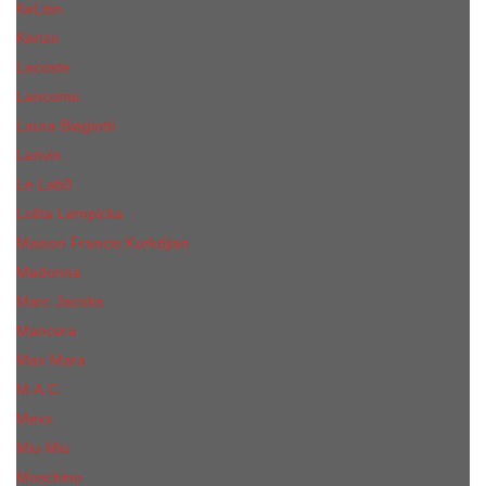
КиLian
Kenzo
Lacoste
Lancome
Laura Biagiotti
Lanvin
Lе Lab0
Lolita Lempicka
Maison Francis Kurkdjian
Madonna
Marc Jacobs
Mancera
Max Mara
M.А.C.
Mexx
Miu Miu
Mоsсhino