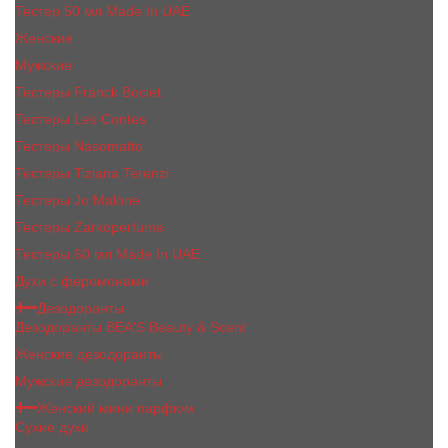
Тестер 50 мл Made In UAE
Женские
Мужские
Тестеры Franck Boclet
Тестеры Les Contes
Тестеры Nasomatto
Тестеры Tiziana Terenzi
Тестеры Jо Malоnе
Тестеры Zarkoperfume
Тестеры 60 мл Made In UAE
Духи с феромонами
Дезодоранты
Дезодоранты BEA'S Beauty & Scent
Женские дезодоранты
Мужские дезодоранты
Женский мини парфюм
Сухие духи