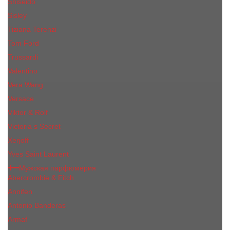
Shiseido
Sisley
Tiziana Terenzi
Tom Ford
Trussardi
Valentino
Vera Wang
Versace
Viktor & Rolf
Victoria s Secret
Xerjoff
Yves Saint Laurent
Мужская парфюмерия
Abercrombie & Fitch
Annifen
Antonio Banderas
Armaf