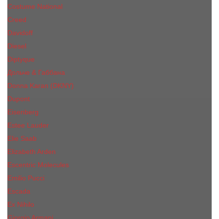
Costume National
Creed
Davidoff
Diesel
Diptyque
Дольче & Габбана
Donna Karan (DKNY)
Dupont
Eisenberg
Еsteе Lаudеr
Elie Saab
Elizabeth Arden
Escentric Molecules
Emilio Pucci
Escada
Ex Nihilo
Giorgio Armani