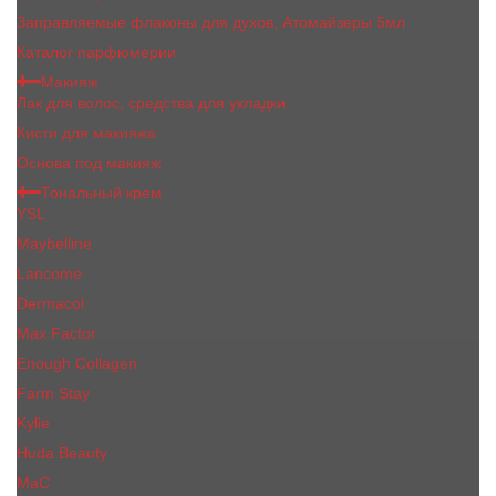
Заправляемые флаконы для духов, Атомайзеры 5мл
Каталог парфюмерии
Макияж
Лак для волос, средства для укладки
Кисти для макияжа
Основа под макияж
Тональный крем
YSL
Maybelline
Lancome
Dermacol
Max Factor
Enough Collagen
Farm Stay
Kylie
Huda Beauty
МаС