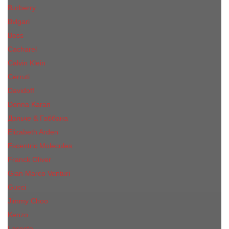
Burberry
Bvlgari
Boss
Cacharel
Calvin Klein
Cerruti
Davidoff
Donna Karan
Дольче & Габбана
Elizabeth Arden
Escentric Molecules
Franck Oliver
Gian Marco Venturi
Gucci
Jimmy Choo
Kenzo
Lacoste