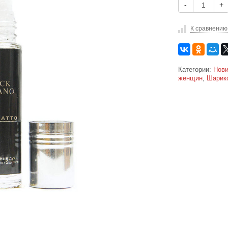
-
+
К сравнению
Категории:
Нови
женщин
,
Шарик