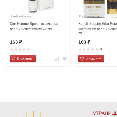
Dior Homme Sport - шариковые
Xerjoff Sospiro Erba Pura
духи с феромонами 10 мл
шариковые духи с феро
ml
163
163
₽
₽
0
0
В корзину
В корзину
СТРАНИЦ