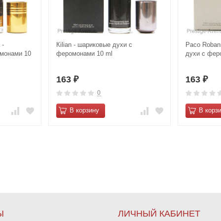
 -
Кіlіаn - шариковые духи с
Paco Robann
монами 10
феромонами 10 ml
духи с фер
163
163
₽
₽
0
В корзину
В корз
Ы
ЛИЧНЫЙ КАБИНЕТ