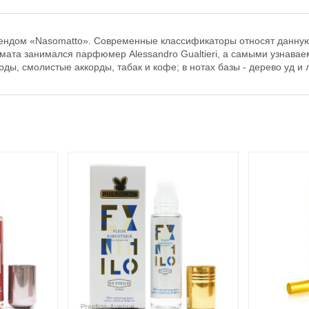
брендом «Nasomatto». Современные классификаторы относят данн
ата занимался парфюмер Alessandro Gualtieri, а самыми узнаваем
ды, смолистые аккорды, табак и кофе; в нотах базы - дерево уд и 