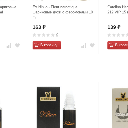
шариковые
Ex Nihilo - Fleur narcotique
Carolina He
ml
шариковые духи с феромонами 10
212 VIP 15 
ml
163
139
₽
₽
0
В корзину
В корз