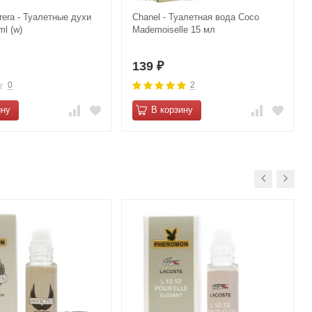
rrera - Туалетные духи
Chanel - Туалетная вода Coco
ml (w)
Mademoiselle 15 мл
139
₽
0
2
ину
В корзину