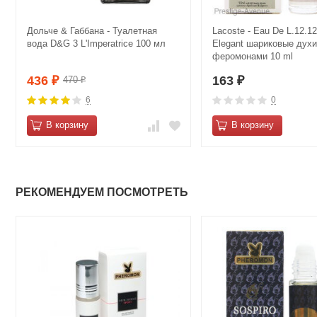
Дольче & Габбана - Туалетная
Lacoste - Eau De L.12.12
вода D&G 3 L'Imperatrice 100 мл
Elegant шариковые духи
феромонами 10 ml
436
163
470
₽
₽
₽
6
0
В корзину
В корзину
РЕКОМЕНДУЕМ ПОСМОТРЕТЬ