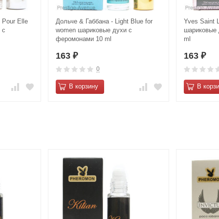
 Pour Elle
Дольче & Габбана - Light Blue for
Yves Saint 
 с
women шариковые духи с
шариковые 
феромонами 10 ml
ml
163
163
₽
₽
0
В корзину
В корз