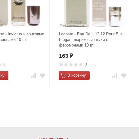
e - Invictus шариковые
Lacoste - Eau De L.12.12 Pour Elle
омонами 10 ml
Elegant шариковые духи с
феромонами 10 ml
163
₽
0
0
ину
В корзину