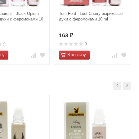
Laurent - Black Opium
Tom Ford - Lost Cherry шариковые
духи с феромонами 10
духи с феромонами 10 ml
163
₽
0
0
ину
В корзину