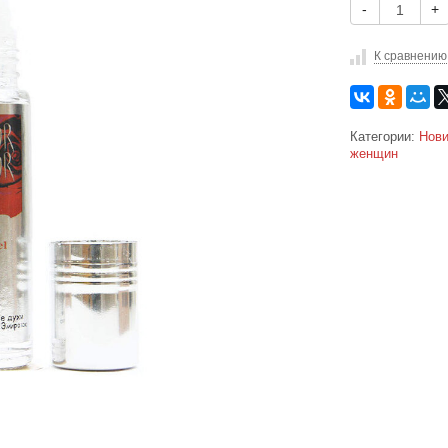
-
+
К сравнению
Категории:
Нови
женщин