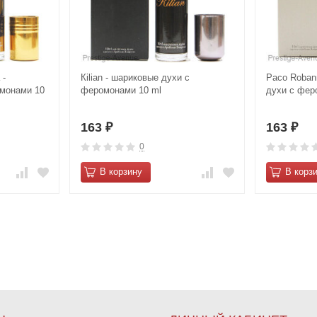
 -
Кіlіаn - шариковые духи с
Paco Robann
монами 10
феромонами 10 ml
духи с фер
163
163
₽
₽
0
В корзину
В корз