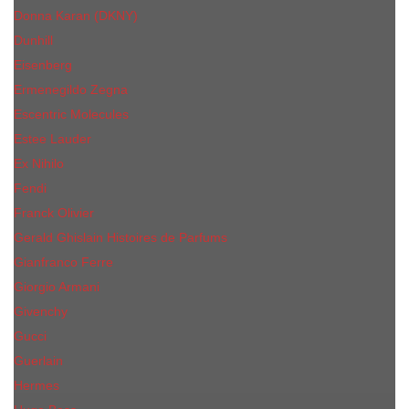
Donna Karan (DKNY)
Dunhill
Eisenberg
Ermenegildo Zegna
Escentric Molecules
Еsteе Lаudеr
Ex Nihilo
Fendi
Franck Olivier
Gerald Ghislain Histoires de Parfums
Gianfranco Ferre
Giorgio Armani
Givenchy
Gucci
Guerlain
Hermes