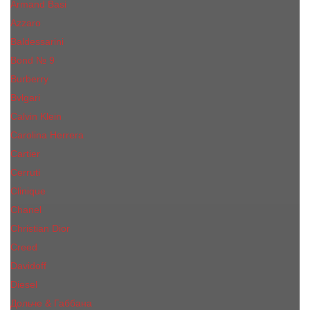
Armand Basi
Azzaro
Baldessarini
Bond № 9
Burberry
Bvlgari
Calvin Klein
Carolina Herrera
Cartier
Cerruti
Сliniquе
Chanel
Christian Dior
Creed
Davidoff
Diesel
Дольче & Габбана