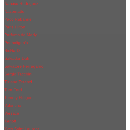
Narciso Rodriguez
Nasomatto
Paco Rabanne
Paris Hilton
Parfums de Marly
Penhaligon​'s
RicHarD
Salvador Dali
Salvatore Ferragamo
Sergio Tacchini
Tiziana Terenzi
Tom Ford
Tommy Hilfiger
Valentino
Versace
Xerjoff
Yves Saint Laurent