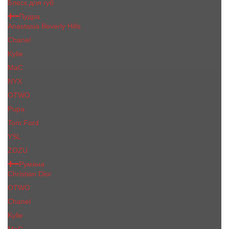
Блеск для губ
Пудра
Anastasia Beverly Hills
Chanel
Kylie
MaC
NYX
OTWO
Pupa
Tom Ford
YSL
ZOZU
Румяна
Christian Dior
OTWO
Сhanеl
Kylie