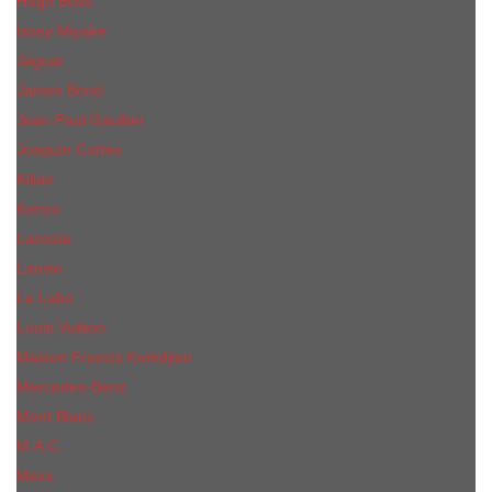
Hugo Boss
Issey Miyake
Jaguar
James Bond
Jean Paul Gaultier
Joaquin Сortes
Kilian
Kenzo
Lacoste
Lanvin
Le Labo
Louis Vuitton
Maison Francis Kurkdjian
Mercedes-Benz
Mont Blanc
M.А.C.
Mexx