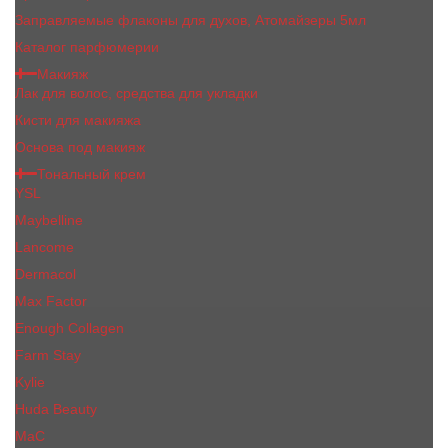
Заправляемые флаконы для духов, Атомайзеры 5мл
Каталог парфюмерии
Макияж
Лак для волос, средства для укладки
Кисти для макияжа
Основа под макияж
Тональный крем
YSL
Maybelline
Lancome
Dermacol
Max Factor
Enough Collagen
Farm Stay
Kylie
Huda Beauty
МаС