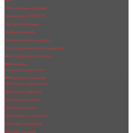
MaC
Оформление бровей
Косметика O.TWO.O
Хна для Мехенди
Наборы кремов
Косметические наборы
Уход за ресницами и бровями
Аксессуары для ресниц
Гигиена
Гигиена полости рта
Средства гигиены
Пелёнки и подгузники
Дорожные ёмкости
Интимная гигиена
Ватные палочки
Прокладки и тампоны
Влажные салфетки
Детская гигиена