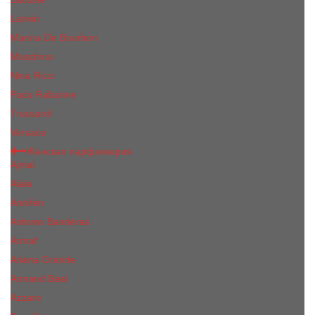
Lanvin
Marina De Bourbon
Moschino
Nina Ricci
Paco Rabanne
Trussardi
Versace
Женская парфюмерия
Ajmal
Alaia
Annifen
Antonio Banderas
Armaf
Ariana Grande
Armand Basi
Azzaro