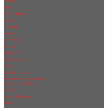
Shiseido
Sisley
Tiziana Terenzi
Tom Ford
Trussardi
Valentino
Vera Wang
Versace
Viktor & Rolf
Victoria s Secret
Xerjoff
Yves Saint Laurent
Мужская парфюмерия
Abercrombie & Fitch
Annifen
Antonio Banderas
Armaf