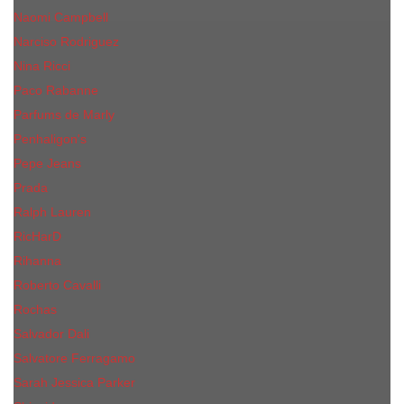
Naomi Campbell
Narciso Rodriguez
Nina Ricci
Paco Rabanne
Parfums de Marly
Penhaligon's
Pepe Jeans
Prada
Ralph Lauren
RicHarD
Rihanna
Roberto Cavalli
Rochas
Salvador Dali
Salvatore Ferragamo
Sarah Jessica Parker