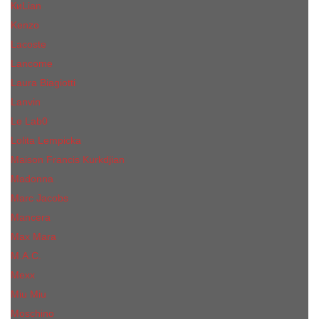
КиLian
Kenzo
Lacoste
Lancome
Laura Biagiotti
Lanvin
Lе Lab0
Lolita Lempicka
Maison Francis Kurkdjian
Madonna
Marc Jacobs
Mancera
Max Mara
M.А.C.
Mexx
Miu Miu
Mоsсhino