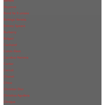
Benefit
Beyonce
Bond № 9 unisex
Bottega Veneta
Britney Spears
Burberry
Bvlgari
Cacharel
Calvin Klein
Carolina Herrera
Cartier
Cerruti
Сhanеl
Chloe
Christian Dior
Christina Aguilera
Сliniquе