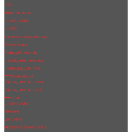
NYX
Vivienne Sabo
Сhristiаn Diоr
OTWO
Тональные корректоры
Хайлайтеры
Тушь для ресниц
Накладные ресницы
Подводка для глаз
Карандаши
Карандаши для глаз
Карандаши для губ
Тени
Christian Dior
Versace
Lancome
Anastasia Beverly Hills