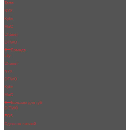
Tarte
NYX
Kylie
MaC
Сhanеl
OTWO
Помада
Lily
Chanel
NYX
OTWO
Kylie
МаС
Бальзам для губ
O.TWO
EOS
Сделано пчелой