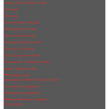
Тестер 50 мл Made In UAE
Женские
Мужские
Тестеры Franck Boclet
Тестеры Les Contes
Тестеры Nasomatto
Тестеры Tiziana Terenzi
Тестеры Jо Malоnе
Тестеры Zarkoperfume
Тестеры 60 мл Made In UAE
Духи с феромонами
Дезодоранты
Дезодоранты BEA'S Beauty & Scent
Женские дезодоранты
Мужские дезодоранты
Женский мини парфюм
Сухие духи