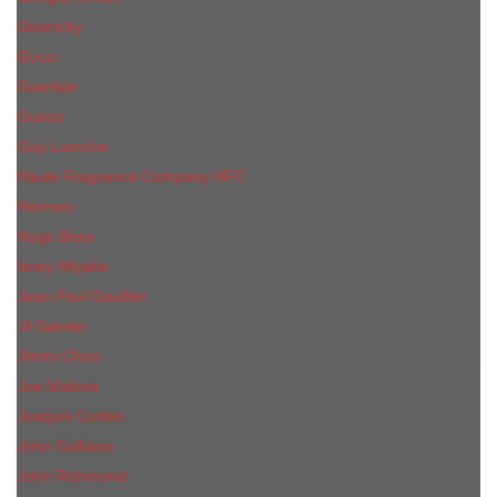
Givenchy
Gucci
Guerlain
Guess
Guy Laroche
Haute Fragrance Company HFC
Hermes
Hugo Boss
Issey Miyake
Jean Paul Gaultier
Jil Sander
Jimmi Choo
Jое Malоnе
Joaquin Cortes
John Galliano
John Richmond