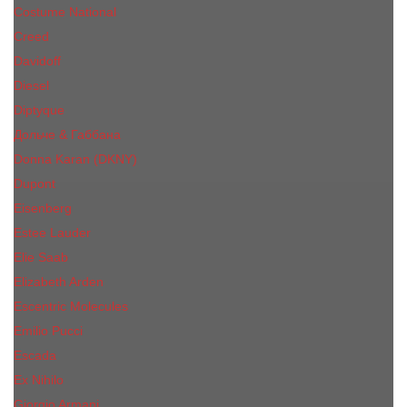
Costume National
Creed
Davidoff
Diesel
Diptyque
Дольче & Габбана
Donna Karan (DKNY)
Dupont
Eisenberg
Еsteе Lаudеr
Elie Saab
Elizabeth Arden
Escentric Molecules
Emilio Pucci
Escada
Ex Nihilo
Giorgio Armani