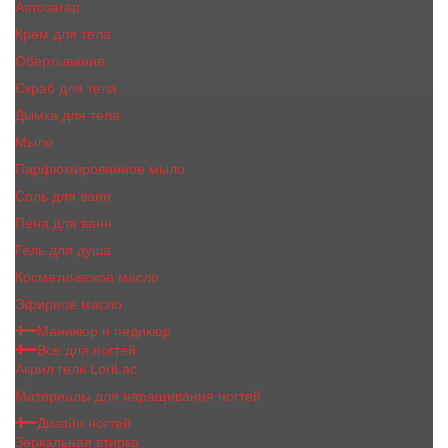
Автозагар
Крем для тела
Обертывание
Скраб для тела
Дымка для тела
Мыло
Парфюмированное мыло
Соль для ванн
Пена для ванн
Гель для душа
Косметическое масло
Эфирное масло
Маникюр и педикюр
Все для ногтей
Акрил гель LoriLac
Материалы для наращивания ногтей
Дизайн ногтей
Зеркальная втирка