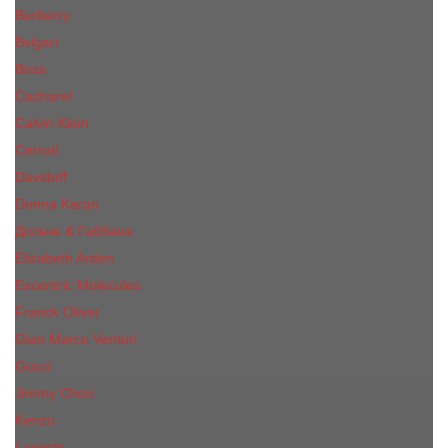
Burberry
Bvlgari
Boss
Cacharel
Calvin Klein
Cerruti
Davidoff
Donna Karan
Дольче & Габбана
Elizabeth Arden
Escentric Molecules
Franck Oliver
Gian Marco Venturi
Gucci
Jimmy Choo
Kenzo
Lacoste