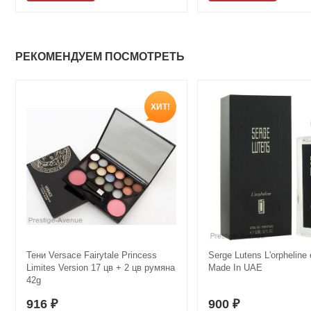
РЕКОМЕНДУЕМ ПОСМОТРЕТЬ
ХИТ!
Тени Versace Fairytale Princess
Serge Lutens L'orpheline
Limites Version 17 цв + 2 цв румяна
Made In UAE
42g
916
900
₽
₽