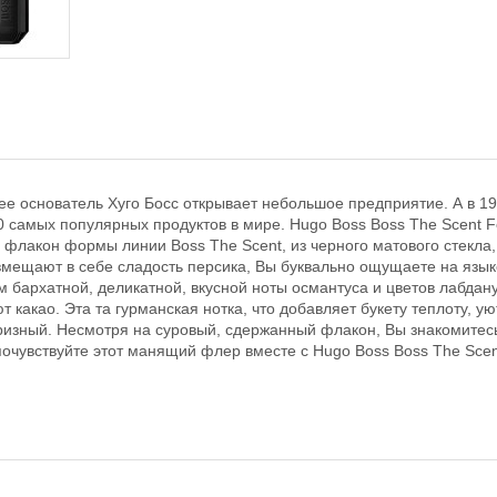
 ее основатель Хуго Босс открывает небольшое предприятие. А в 
амых популярных продуктов в мире. Hugo Boss Boss The Scent For 
лакон формы линии Boss The Scent, из черного матового стекла, 
мещают в себе сладость персика, Вы буквально ощущаете на языке
архатной, деликатной, вкусной ноты османтуса и цветов лабдану
акао. Эта та гурманская нотка, что добавляет букету теплоту, уют
капризный. Несмотря на суровый, сдержанный флакон, Вы знакомит
очувствуйте этот манящий флер вместе с Hugo Boss Boss The Scent