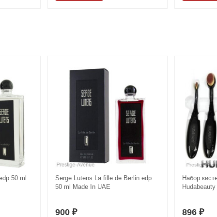
 edp 50 ml
Serge Lutens La fille de Berlin edp
Набор кист
50 ml Made In UAE
Hudabeauty 
900
896
₽
₽