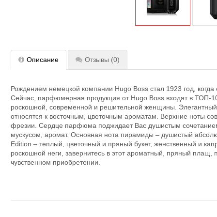
Описание
Отзывы
(0)
Рождением немецкой компании Hugo Boss стал 1923 год, когда
Сейчас, парфюмерная продукция от Hugo Boss входят в ТОП-10 с
роскошной, современной и решительной женщины. Элегантный ф
относятся к восточным, цветочным ароматам. Верхние ноты сов
фрезии. Сердце парфюма поджидает Вас душистым сочетанием б
мускусом, аромат. Основная нота пирамиды – душистый абсолют к
Edition – теплый, цветочный и пряный букет, женственный и 
роскошной неги, завернитесь в этот ароматный, пряный плащ, п
чувственном приобретении.