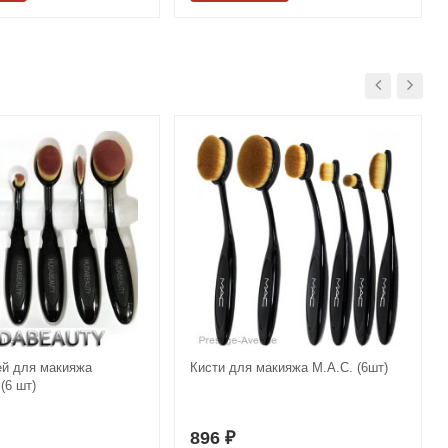
ей для макияжа
Кисти для макияжа M.А.C. (6шт)
(6 шт)
896
₽