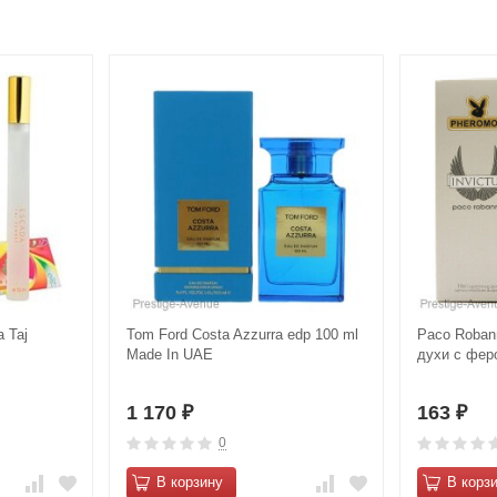
 Taj
Tom Ford Costa Azzurra edp 100 ml
Paco Robann
Made In UAE
духи с фер
1 170
163
₽
₽
0
В корзину
В корз