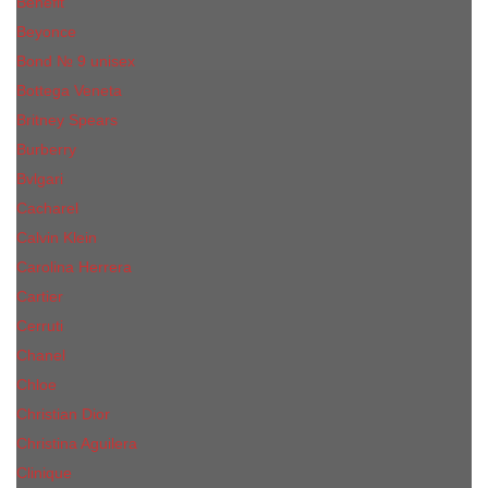
Benefit
Beyonce
Bond № 9 unisex
Bottega Veneta
Britney Spears
Burberry
Bvlgari
Cacharel
Calvin Klein
Carolina Herrera
Cartier
Cerruti
Сhanеl
Chloe
Christian Dior
Christina Aguilera
Сliniquе