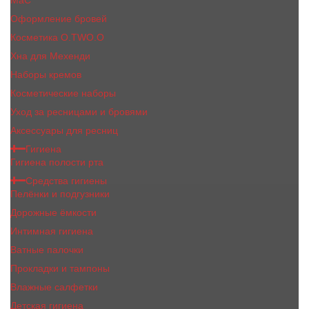
MaC
Оформление бровей
Косметика O.TWO.O
Хна для Мехенди
Наборы кремов
Косметические наборы
Уход за ресницами и бровями
Аксессуары для ресниц
Гигиена
Гигиена полости рта
Средства гигиены
Пелёнки и подгузники
Дорожные ёмкости
Интимная гигиена
Ватные палочки
Прокладки и тампоны
Влажные салфетки
Детская гигиена