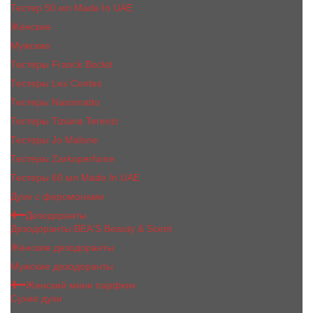
Тестер 50 мл Made In UAE
Женские
Мужские
Тестеры Franck Boclet
Тестеры Les Contes
Тестеры Nasomatto
Тестеры Tiziana Terenzi
Тестеры Jо Malоnе
Тестеры Zarkoperfume
Тестеры 60 мл Made In UAE
Духи с феромонами
Дезодоранты
Дезодоранты BEA'S Beauty & Scent
Женские дезодоранты
Мужские дезодоранты
Женский мини парфюм
Сухие духи