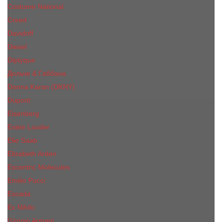
Costume National
Creed
Davidoff
Diesel
Diptyque
Дольче & Габбана
Donna Karan (DKNY)
Dupont
Eisenberg
Еsteе Lаudеr
Elie Saab
Elizabeth Arden
Escentric Molecules
Emilio Pucci
Escada
Ex Nihilo
Giorgio Armani