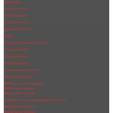
Автозагар
Крем для тела
Обертывание
Скраб для тела
Дымка для тела
Мыло
Парфюмированное мыло
Соль для ванн
Пена для ванн
Гель для душа
Косметическое масло
Эфирное масло
Маникюр и педикюр
Все для ногтей
Акрил гель LoriLac
Материалы для наращивания ногтей
Дизайн ногтей
Зеркальная втирка