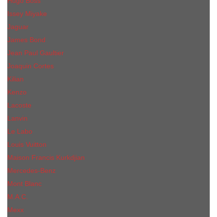
Hugo Boss
Issey Miyake
Jaguar
James Bond
Jean Paul Gaultier
Joaquin Сortes
Kilian
Kenzo
Lacoste
Lanvin
Le Labo
Louis Vuitton
Maison Francis Kurkdjian
Mercedes-Benz
Mont Blanc
M.А.C.
Mexx