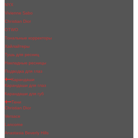
NYX
Vivienne Sabo
Сhristiаn Diоr
OTWO
Тональные корректоры
Хайлайтеры
Тушь для ресниц
Накладные ресницы
Подводка для глаз
Карандаши
Карандаши для глаз
Карандаши для губ
Тени
Christian Dior
Versace
Lancome
Anastasia Beverly Hills