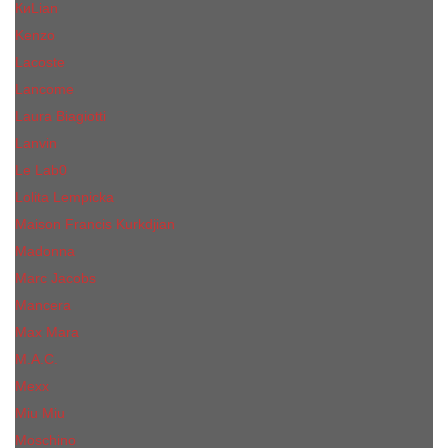
КиLian
Kenzo
Lacoste
Lancome
Laura Biagiotti
Lanvin
Lе Lab0
Lolita Lempicka
Maison Francis Kurkdjian
Madonna
Marc Jacobs
Mancera
Max Mara
M.А.C.
Mexx
Miu Miu
Mоsсhino