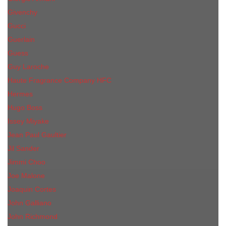
Givenchy
Gucci
Guerlain
Guess
Guy Laroche
Haute Fragrance Company HFC
Hermes
Hugo Boss
Issey Miyake
Jean Paul Gaultier
Jil Sander
Jimmi Choo
Jое Malоnе
Joaquin Cortes
John Galliano
John Richmond