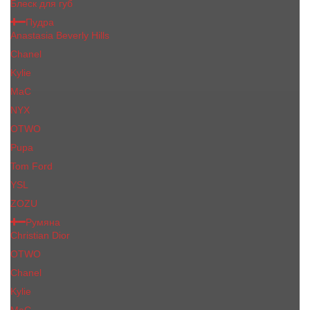
Блеск для губ
Пудра
Anastasia Beverly Hills
Chanel
Kylie
MaC
NYX
OTWO
Pupa
Tom Ford
YSL
ZOZU
Румяна
Christian Dior
OTWO
Сhanеl
Kylie