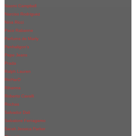
Naomi Campbell
Narciso Rodriguez
Nina Ricci
Paco Rabanne
Parfums de Marly
Penhaligon's
Pepe Jeans
Prada
Ralph Lauren
RicHarD
Rihanna
Roberto Cavalli
Rochas
Salvador Dali
Salvatore Ferragamo
Sarah Jessica Parker