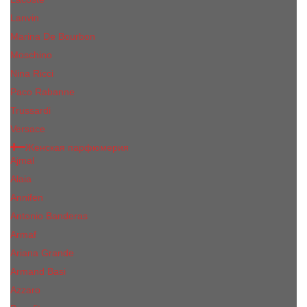
Lanvin
Marina De Bourbon
Moschino
Nina Ricci
Paco Rabanne
Trussardi
Versace
Женская парфюмерия
Ajmal
Alaia
Annifen
Antonio Banderas
Armaf
Ariana Grande
Armand Basi
Azzaro