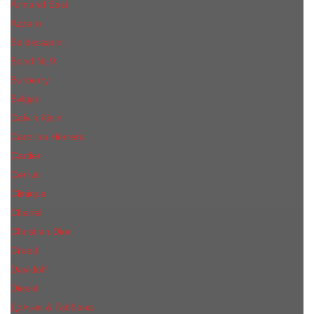
Armand Basi
Azzaro
Baldessarini
Bond № 9
Burberry
Bvlgari
Calvin Klein
Carolina Herrera
Cartier
Cerruti
Сliniquе
Chanel
Christian Dior
Creed
Davidoff
Diesel
Дольче & Габбана