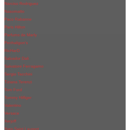
Narciso Rodriguez
Nasomatto
Paco Rabanne
Paris Hilton
Parfums de Marly
Penhaligon​'s
RicHarD
Salvador Dali
Salvatore Ferragamo
Sergio Tacchini
Tiziana Terenzi
Tom Ford
Tommy Hilfiger
Valentino
Versace
Xerjoff
Yves Saint Laurent