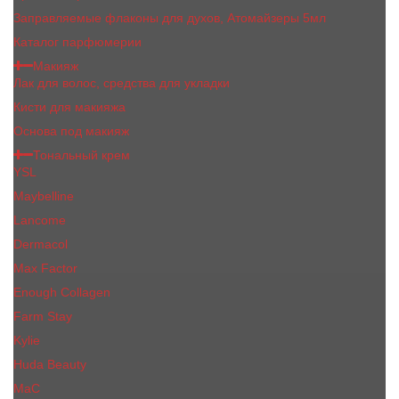
Заправляемые флаконы для духов, Атомайзеры 5мл
Каталог парфюмерии
Макияж
Лак для волос, средства для укладки
Кисти для макияжа
Основа под макияж
Тональный крем
YSL
Maybelline
Lancome
Dermacol
Max Factor
Enough Collagen
Farm Stay
Kylie
Huda Beauty
МаС