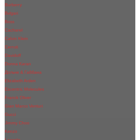
Burberry
Bvlgari
Boss
Cacharel
Calvin Klein
Cerruti
Davidoff
Donna Karan
Дольче & Габбана
Elizabeth Arden
Escentric Molecules
Franck Oliver
Gian Marco Venturi
Gucci
Jimmy Choo
Kenzo
Lacoste