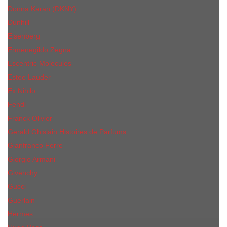
Donna Karan (DKNY)
Dunhill
Eisenberg
Ermenegildo Zegna
Escentric Molecules
Еsteе Lаudеr
Ex Nihilo
Fendi
Franck Olivier
Gerald Ghislain Histoires de Parfums
Gianfranco Ferre
Giorgio Armani
Givenchy
Gucci
Guerlain
Hermes