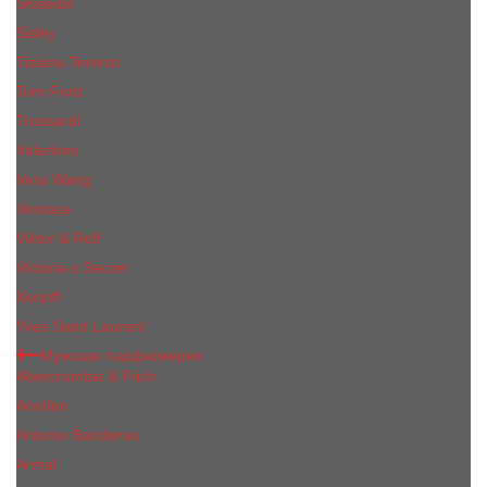
Shiseido
Sisley
Tiziana Terenzi
Tom Ford
Trussardi
Valentino
Vera Wang
Versace
Viktor & Rolf
Victoria s Secret
Xerjoff
Yves Saint Laurent
Мужская парфюмерия
Abercrombie & Fitch
Annifen
Antonio Banderas
Armaf