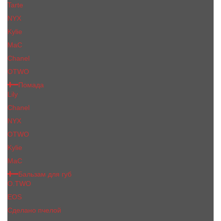
Tarte
NYX
Kylie
MaC
Сhanеl
OTWO
Помада
Lily
Chanel
NYX
OTWO
Kylie
МаС
Бальзам для губ
O.TWO
EOS
Сделано пчелой