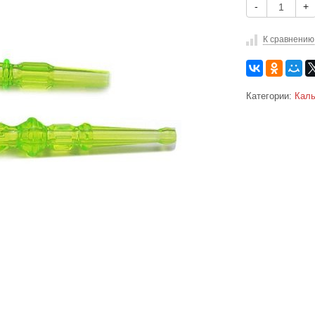
-
+
К сравнению
Категории:
Каль