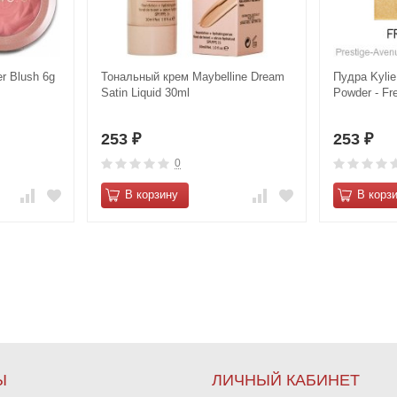
 Blush 6g
Тональный крем Maybelline Dream
Пудра Kylie
Satin Liquid 30ml
Powder - Fre
253
253
₽
₽
0
В корзину
В корз
Ы
ЛИЧНЫЙ КАБИНЕТ