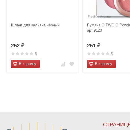
Шланг для кальяна чёрный
Румяна O.TWO.O Powder
арт.9120
252
251
₽
₽
0
0
В корзину
В корзину
СТРАНИЦ