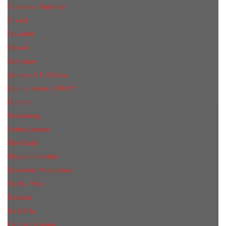
Costume National
Creed
Davidoff
Diesel
Diptyque
Дольче & Габбана
Donna Karan (DKNY)
Dupont
Eisenberg
Еsteе Lаudеr
Elie Saab
Elizabeth Arden
Escentric Molecules
Emilio Pucci
Escada
Ex Nihilo
Giorgio Armani