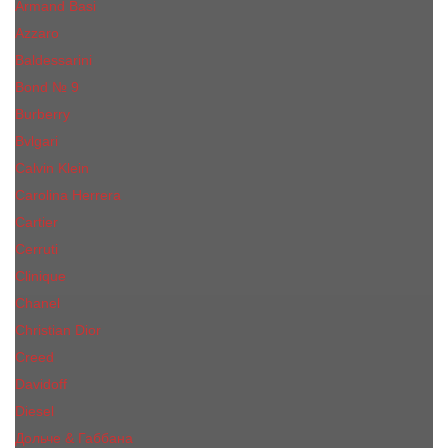
Armand Basi
Azzaro
Baldessarini
Bond № 9
Burberry
Bvlgari
Calvin Klein
Carolina Herrera
Cartier
Cerruti
Сliniquе
Chanel
Christian Dior
Creed
Davidoff
Diesel
Дольче & Габбана