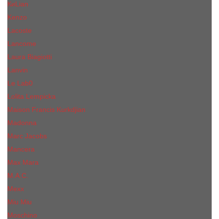
КиLian
Kenzo
Lacoste
Lancome
Laura Biagiotti
Lanvin
Lе Lab0
Lolita Lempicka
Maison Francis Kurkdjian
Madonna
Marc Jacobs
Mancera
Max Mara
M.А.C.
Mexx
Miu Miu
Mоsсhino