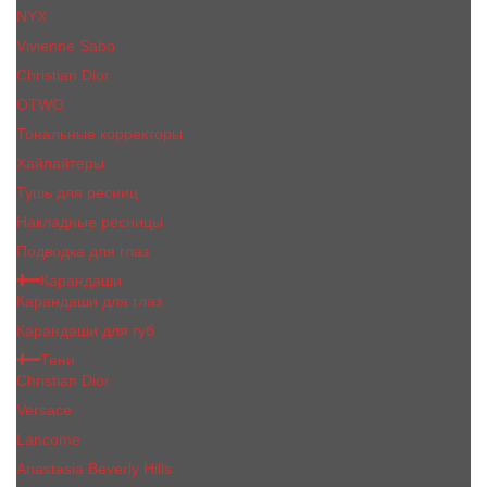
NYX
Vivienne Sabo
Сhristiаn Diоr
OTWO
Тональные корректоры
Хайлайтеры
Тушь для ресниц
Накладные ресницы
Подводка для глаз
Карандаши
Карандаши для глаз
Карандаши для губ
Тени
Christian Dior
Versace
Lancome
Anastasia Beverly Hills