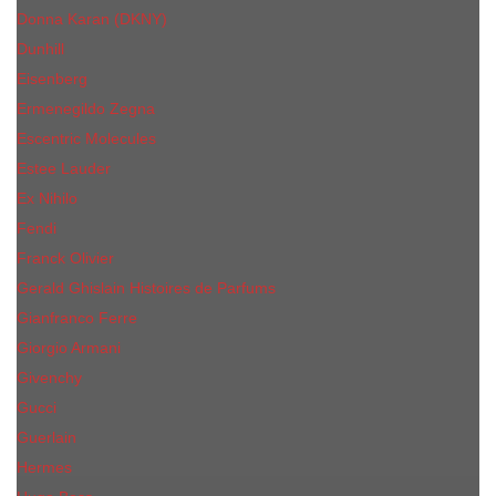
Donna Karan (DKNY)
Dunhill
Eisenberg
Ermenegildo Zegna
Escentric Molecules
Еsteе Lаudеr
Ex Nihilo
Fendi
Franck Olivier
Gerald Ghislain Histoires de Parfums
Gianfranco Ferre
Giorgio Armani
Givenchy
Gucci
Guerlain
Hermes