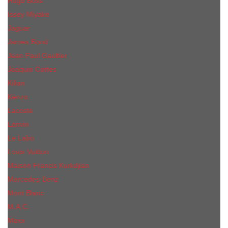
Hugo Boss
Issey Miyake
Jaguar
James Bond
Jean Paul Gaultier
Joaquin Сortes
Kilian
Kenzo
Lacoste
Lanvin
Le Labo
Louis Vuitton
Maison Francis Kurkdjian
Mercedes-Benz
Mont Blanc
M.А.C.
Mexx