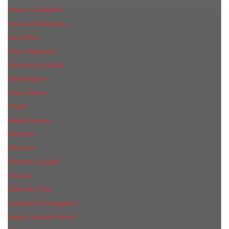
Naomi Campbell
Narciso Rodriguez
Nina Ricci
Paco Rabanne
Parfums de Marly
Penhaligon's
Pepe Jeans
Prada
Ralph Lauren
RicHarD
Rihanna
Roberto Cavalli
Rochas
Salvador Dali
Salvatore Ferragamo
Sarah Jessica Parker