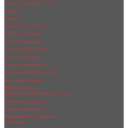
Тестер 50 мл Made In UAE
Женские
Мужские
Тестеры Franck Boclet
Тестеры Les Contes
Тестеры Nasomatto
Тестеры Tiziana Terenzi
Тестеры Jо Malоnе
Тестеры Zarkoperfume
Тестеры 60 мл Made In UAE
Духи с феромонами
Дезодоранты
Дезодоранты BEA'S Beauty & Scent
Женские дезодоранты
Мужские дезодоранты
Женский мини парфюм
Сухие духи