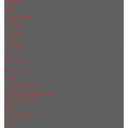
Shiseido
Sisley
Tiziana Terenzi
Tom Ford
Trussardi
Valentino
Vera Wang
Versace
Viktor & Rolf
Victoria s Secret
Xerjoff
Yves Saint Laurent
Мужская парфюмерия
Abercrombie & Fitch
Annifen
Antonio Banderas
Armaf