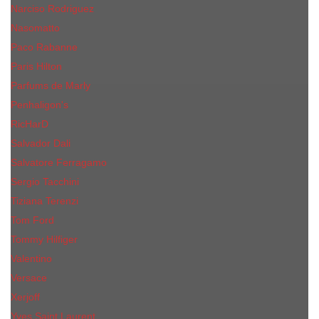
Narciso Rodriguez
Nasomatto
Paco Rabanne
Paris Hilton
Parfums de Marly
Penhaligon​'s
RicHarD
Salvador Dali
Salvatore Ferragamo
Sergio Tacchini
Tiziana Terenzi
Tom Ford
Tommy Hilfiger
Valentino
Versace
Xerjoff
Yves Saint Laurent