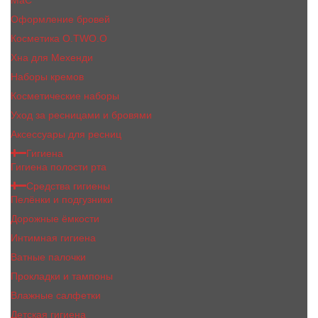
MaC
Оформление бровей
Косметика O.TWO.O
Хна для Мехенди
Наборы кремов
Косметические наборы
Уход за ресницами и бровями
Аксессуары для ресниц
Гигиена
Гигиена полости рта
Средства гигиены
Пелёнки и подгузники
Дорожные ёмкости
Интимная гигиена
Ватные палочки
Прокладки и тампоны
Влажные салфетки
Детская гигиена