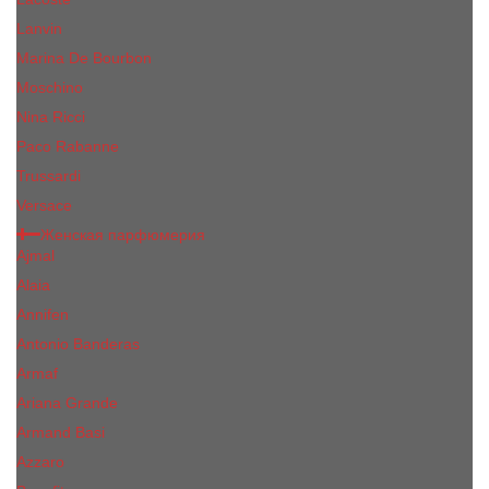
Lanvin
Marina De Bourbon
Moschino
Nina Ricci
Paco Rabanne
Trussardi
Versace
Женская парфюмерия
Ajmal
Alaia
Annifen
Antonio Banderas
Armaf
Ariana Grande
Armand Basi
Azzaro