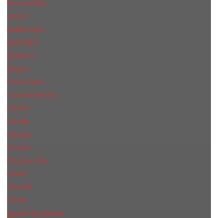
Armand Basi
Azzaro
Baldessarini
Bond № 9
Burberry
Bvlgari
Calvin Klein
Carolina Herrera
Cartier
Cerruti
Сliniquе
Chanel
Christian Dior
Creed
Davidoff
Diesel
Дольче & Габбана