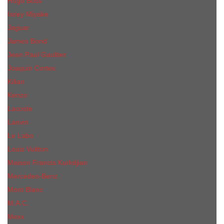
Hugo Boss
Issey Miyake
Jaguar
James Bond
Jean Paul Gaultier
Joaquin Сortes
Kilian
Kenzo
Lacoste
Lanvin
Le Labo
Louis Vuitton
Maison Francis Kurkdjian
Mercedes-Benz
Mont Blanc
M.А.C.
Mexx