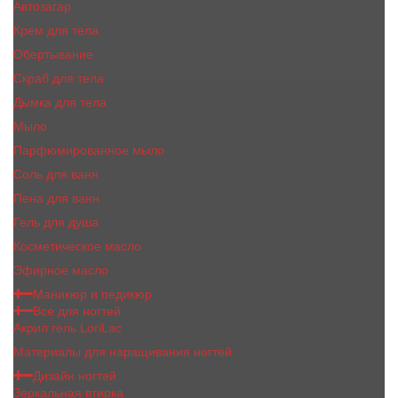
Автозагар
Крем для тела
Обертывание
Скраб для тела
Дымка для тела
Мыло
Парфюмированное мыло
Соль для ванн
Пена для ванн
Гель для душа
Косметическое масло
Эфирное масло
Маникюр и педикюр
Все для ногтей
Акрил гель LoriLac
Материалы для наращивания ногтей
Дизайн ногтей
Зеркальная втирка