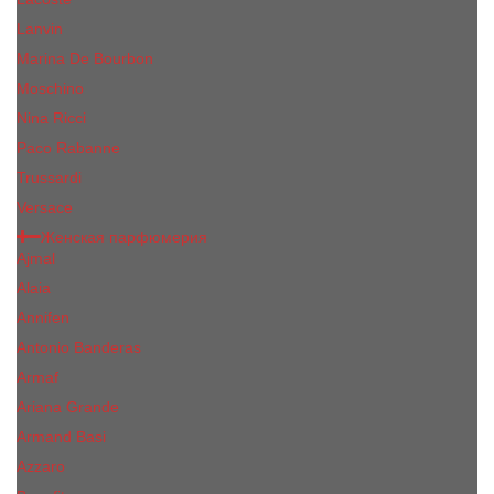
Lanvin
Marina De Bourbon
Moschino
Nina Ricci
Paco Rabanne
Trussardi
Versace
Женская парфюмерия
Ajmal
Alaia
Annifen
Antonio Banderas
Armaf
Ariana Grande
Armand Basi
Azzaro