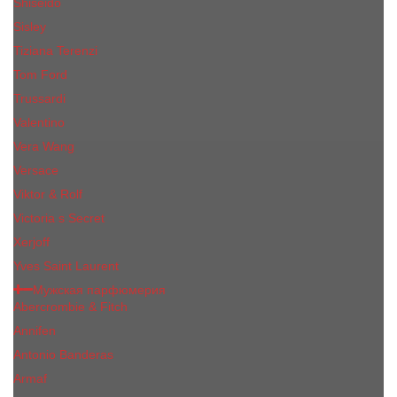
Shiseido
Sisley
Tiziana Terenzi
Tom Ford
Trussardi
Valentino
Vera Wang
Versace
Viktor & Rolf
Victoria s Secret
Xerjoff
Yves Saint Laurent
Мужская парфюмерия
Abercrombie & Fitch
Annifen
Antonio Banderas
Armaf