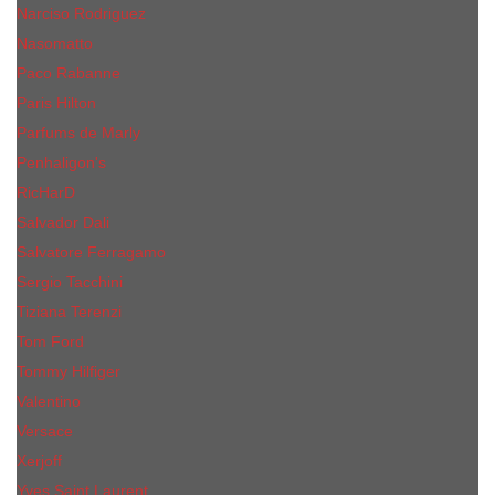
Narciso Rodriguez
Nasomatto
Paco Rabanne
Paris Hilton
Parfums de Marly
Penhaligon​'s
RicHarD
Salvador Dali
Salvatore Ferragamo
Sergio Tacchini
Tiziana Terenzi
Tom Ford
Tommy Hilfiger
Valentino
Versace
Xerjoff
Yves Saint Laurent