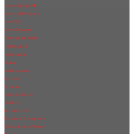
Naomi Campbell
Narciso Rodriguez
Nina Ricci
Paco Rabanne
Parfums de Marly
Penhaligon's
Pepe Jeans
Prada
Ralph Lauren
RicHarD
Rihanna
Roberto Cavalli
Rochas
Salvador Dali
Salvatore Ferragamo
Sarah Jessica Parker