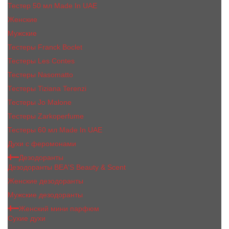
Тестер 50 мл Made In UAE
Женские
Мужские
Тестеры Franck Boclet
Тестеры Les Contes
Тестеры Nasomatto
Тестеры Tiziana Terenzi
Тестеры Jо Malоnе
Тестеры Zarkoperfume
Тестеры 60 мл Made In UAE
Духи с феромонами
Дезодоранты
Дезодоранты BEA'S Beauty & Scent
Женские дезодоранты
Мужские дезодоранты
Женский мини парфюм
Сухие духи