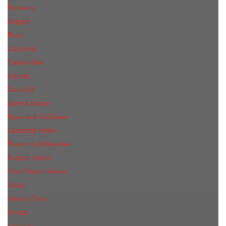
Burberry
Bvlgari
Boss
Cacharel
Calvin Klein
Cerruti
Davidoff
Donna Karan
Дольче & Габбана
Elizabeth Arden
Escentric Molecules
Franck Oliver
Gian Marco Venturi
Gucci
Jimmy Choo
Kenzo
Lacoste