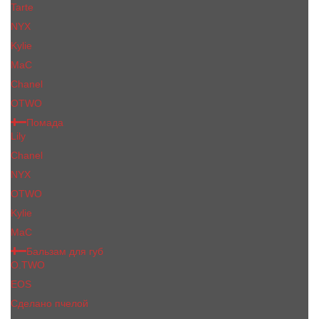
Tarte
NYX
Kylie
MaC
Сhanеl
OTWO
Помада
Lily
Chanel
NYX
OTWO
Kylie
МаС
Бальзам для губ
O.TWO
EOS
Сделано пчелой