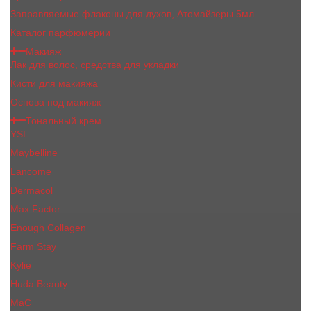
Заправляемые флаконы для духов, Атомайзеры 5мл
Каталог парфюмерии
Макияж
Лак для волос, средства для укладки
Кисти для макияжа
Основа под макияж
Тональный крем
YSL
Maybelline
Lancome
Dermacol
Max Factor
Enough Collagen
Farm Stay
Kylie
Huda Beauty
МаС