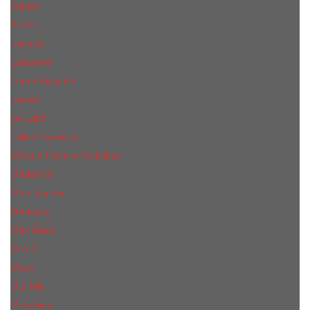
КиLian
Kenzo
Lacoste
Lancome
Laura Biagiotti
Lanvin
Lе Lab0
Lolita Lempicka
Maison Francis Kurkdjian
Madonna
Marc Jacobs
Mancera
Max Mara
M.А.C.
Mexx
Miu Miu
Mоsсhino