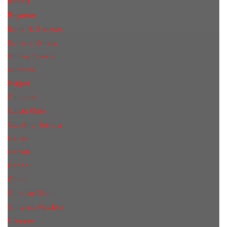
Benefit
Beyonce
Bond № 9 unisex
Bottega Veneta
Britney Spears
Burberry
Bvlgari
Cacharel
Calvin Klein
Carolina Herrera
Cartier
Cerruti
Сhanеl
Chloe
Christian Dior
Christina Aguilera
Сliniquе