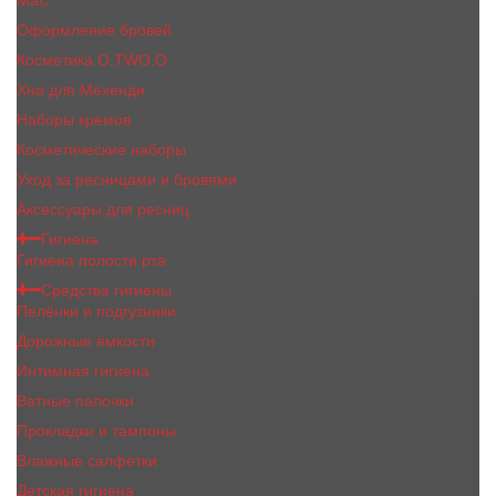
MaC
Оформление бровей
Косметика O.TWO.O
Хна для Мехенди
Наборы кремов
Косметические наборы
Уход за ресницами и бровями
Аксессуары для ресниц
Гигиена
Гигиена полости рта
Средства гигиены
Пелёнки и подгузники
Дорожные ёмкости
Интимная гигиена
Ватные палочки
Прокладки и тампоны
Влажные салфетки
Детская гигиена