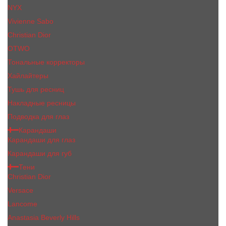
NYX
Vivienne Sabo
Сhristiаn Diоr
OTWO
Тональные корректоры
Хайлайтеры
Тушь для ресниц
Накладные ресницы
Подводка для глаз
Карандаши
Карандаши для глаз
Карандаши для губ
Тени
Christian Dior
Versace
Lancome
Anastasia Beverly Hills