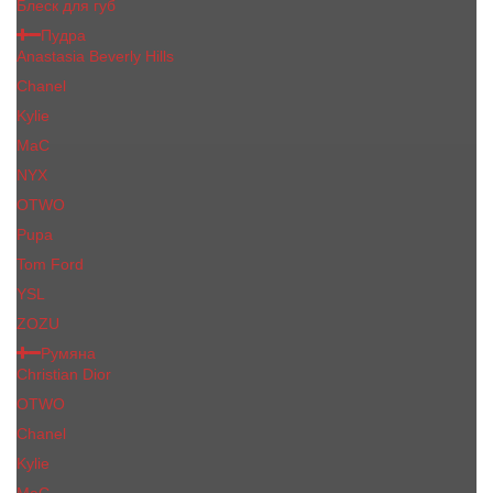
Блеск для губ
Пудра
Anastasia Beverly Hills
Chanel
Kylie
MaC
NYX
OTWO
Pupa
Tom Ford
YSL
ZOZU
Румяна
Christian Dior
OTWO
Сhanеl
Kylie