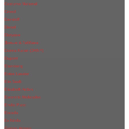
Costume National
Creed
Davidoff
Diesel
Diptyque
Дольче & Габбана
Donna Karan (DKNY)
Dupont
Eisenberg
Еsteе Lаudеr
Elie Saab
Elizabeth Arden
Escentric Molecules
Emilio Pucci
Escada
Ex Nihilo
Giorgio Armani