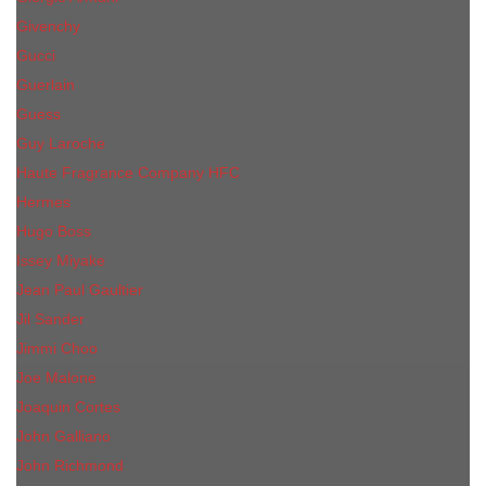
Givenchy
Gucci
Guerlain
Guess
Guy Laroche
Haute Fragrance Company HFC
Hermes
Hugo Boss
Issey Miyake
Jean Paul Gaultier
Jil Sander
Jimmi Choo
Jое Malоnе
Joaquin Cortes
John Galliano
John Richmond