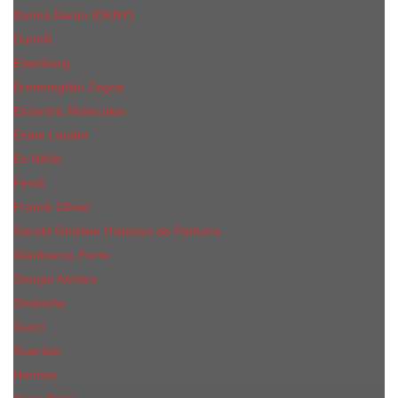
Donna Karan (DKNY)
Dunhill
Eisenberg
Ermenegildo Zegna
Escentric Molecules
Еsteе Lаudеr
Ex Nihilo
Fendi
Franck Olivier
Gerald Ghislain Histoires de Parfums
Gianfranco Ferre
Giorgio Armani
Givenchy
Gucci
Guerlain
Hermes