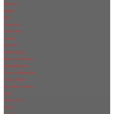
Burberry
Bvlgari
Boss
Cacharel
Calvin Klein
Cerruti
Davidoff
Donna Karan
Дольче & Габбана
Elizabeth Arden
Escentric Molecules
Franck Oliver
Gian Marco Venturi
Gucci
Jimmy Choo
Kenzo
Lacoste