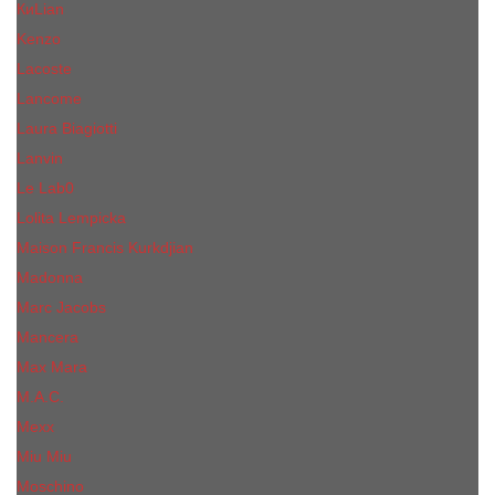
КиLian
Kenzo
Lacoste
Lancome
Laura Biagiotti
Lanvin
Lе Lab0
Lolita Lempicka
Maison Francis Kurkdjian
Madonna
Marc Jacobs
Mancera
Max Mara
M.А.C.
Mexx
Miu Miu
Mоsсhino