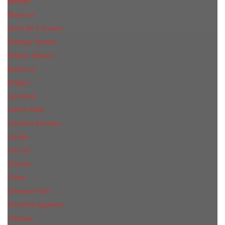
Benefit
Beyonce
Bond № 9 unisex
Bottega Veneta
Britney Spears
Burberry
Bvlgari
Cacharel
Calvin Klein
Carolina Herrera
Cartier
Cerruti
Сhanеl
Chloe
Christian Dior
Christina Aguilera
Сliniquе