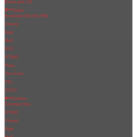
Блеск для губ
Пудра
Anastasia Beverly Hills
Chanel
Kylie
MaC
NYX
OTWO
Pupa
Tom Ford
YSL
ZOZU
Румяна
Christian Dior
OTWO
Сhanеl
Kylie