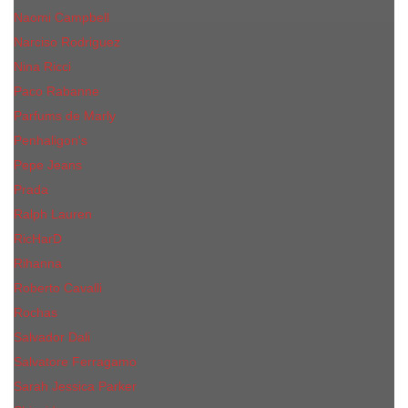
Naomi Campbell
Narciso Rodriguez
Nina Ricci
Paco Rabanne
Parfums de Marly
Penhaligon's
Pepe Jeans
Prada
Ralph Lauren
RicHarD
Rihanna
Roberto Cavalli
Rochas
Salvador Dali
Salvatore Ferragamo
Sarah Jessica Parker