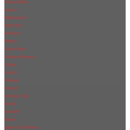
Armand Basi
Azzaro
Baldessarini
Bond № 9
Burberry
Bvlgari
Calvin Klein
Carolina Herrera
Cartier
Cerruti
Сliniquе
Chanel
Christian Dior
Creed
Davidoff
Diesel
Дольче & Габбана