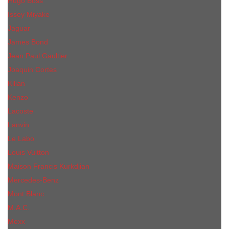
Hugo Boss
Issey Miyake
Jaguar
James Bond
Jean Paul Gaultier
Joaquin Сortes
Kilian
Kenzo
Lacoste
Lanvin
Le Labo
Louis Vuitton
Maison Francis Kurkdjian
Mercedes-Benz
Mont Blanc
M.А.C.
Mexx