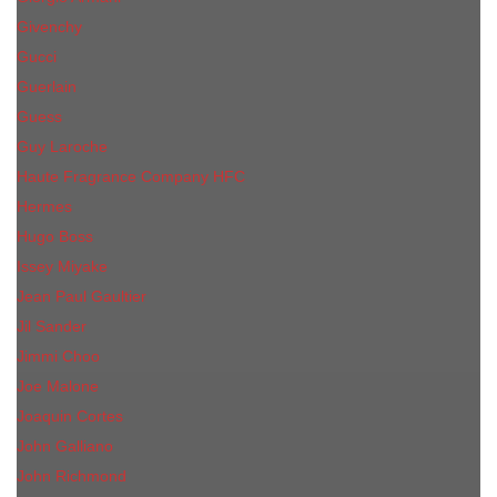
Givenchy
Gucci
Guerlain
Guess
Guy Laroche
Haute Fragrance Company HFC
Hermes
Hugo Boss
Issey Miyake
Jean Paul Gaultier
Jil Sander
Jimmi Choo
Jое Malоnе
Joaquin Cortes
John Galliano
John Richmond