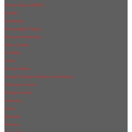
Donna Karan (DKNY)
Dunhill
Eisenberg
Ermenegildo Zegna
Escentric Molecules
Еsteе Lаudеr
Ex Nihilo
Fendi
Franck Olivier
Gerald Ghislain Histoires de Parfums
Gianfranco Ferre
Giorgio Armani
Givenchy
Gucci
Guerlain
Hermes