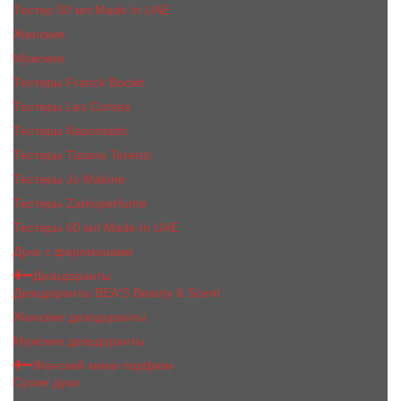
Тестер 50 мл Made In UAE
Женские
Мужские
Тестеры Franck Boclet
Тестеры Les Contes
Тестеры Nasomatto
Тестеры Tiziana Terenzi
Тестеры Jо Malоnе
Тестеры Zarkoperfume
Тестеры 60 мл Made In UAE
Духи с феромонами
Дезодоранты
Дезодоранты BEA'S Beauty & Scent
Женские дезодоранты
Мужские дезодоранты
Женский мини парфюм
Сухие духи