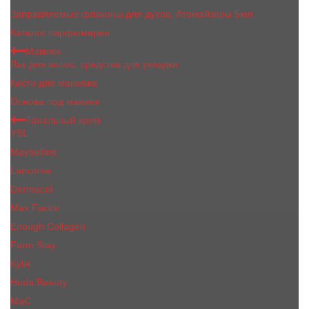
Заправляемые флаконы для духов, Атомайзеры 5мл
Каталог парфюмерии
Макияж
Лак для волос, средства для укладки
Кисти для макияжа
Основа под макияж
Тональный крем
YSL
Maybelline
Lancome
Dermacol
Max Factor
Enough Collagen
Farm Stay
Kylie
Huda Beauty
МаС