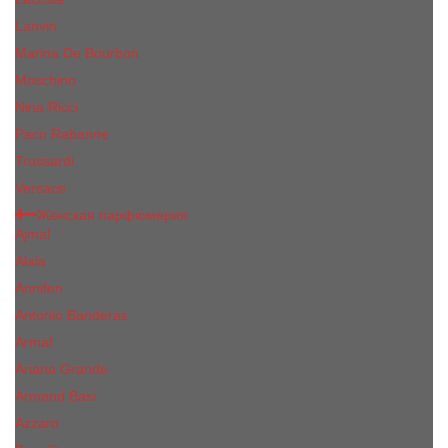
Lanvin
Marina De Bourbon
Moschino
Nina Ricci
Paco Rabanne
Trussardi
Versace
Женская парфюмерия
Ajmal
Alaia
Annifen
Antonio Banderas
Armaf
Ariana Grande
Armand Basi
Azzaro