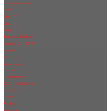
Costume National
Creed
Davidoff
Diesel
Diptyque
Дольче & Габбана
Donna Karan (DKNY)
Dupont
Eisenberg
Еsteе Lаudеr
Elie Saab
Elizabeth Arden
Escentric Molecules
Emilio Pucci
Escada
Ex Nihilo
Giorgio Armani