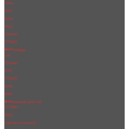
Tarte
NYX
Kylie
MaC
Сhanеl
OTWO
Помада
Lily
Chanel
NYX
OTWO
Kylie
МаС
Бальзам для губ
O.TWO
EOS
Сделано пчелой