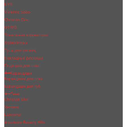
NYX
Vivienne Sabo
Сhristiаn Diоr
OTWO
Тональные корректоры
Хайлайтеры
Тушь для ресниц
Накладные ресницы
Подводка для глаз
Карандаши
Карандаши для глаз
Карандаши для губ
Тени
Christian Dior
Versace
Lancome
Anastasia Beverly Hills