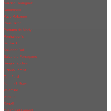
Narciso Rodriguez
Nasomatto
Paco Rabanne
Paris Hilton
Parfums de Marly
Penhaligon​'s
RicHarD
Salvador Dali
Salvatore Ferragamo
Sergio Tacchini
Tiziana Terenzi
Tom Ford
Tommy Hilfiger
Valentino
Versace
Xerjoff
Yves Saint Laurent