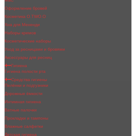
MaC
Оформление бровей
Косметика O.TWO.O
Хна для Мехенди
Наборы кремов
Косметические наборы
Уход за ресницами и бровями
Аксессуары для ресниц
Гигиена
Гигиена полости рта
Средства гигиены
Пелёнки и подгузники
Дорожные ёмкости
Интимная гигиена
Ватные палочки
Прокладки и тампоны
Влажные салфетки
Детская гигиена