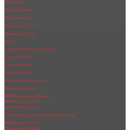
Автозагар
Крем для тела
Обертывание
Скраб для тела
Дымка для тела
Мыло
Парфюмированное мыло
Соль для ванн
Пена для ванн
Гель для душа
Косметическое масло
Эфирное масло
Маникюр и педикюр
Все для ногтей
Акрил гель LoriLac
Материалы для наращивания ногтей
Дизайн ногтей
Зеркальная втирка