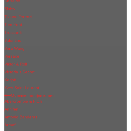
Shiseido
Sisley
Tiziana Terenzi
Tom Ford
Trussardi
Valentino
Vera Wang
Versace
Viktor & Rolf
Victoria s Secret
Xerjoff
Yves Saint Laurent
Мужская парфюмерия
Abercrombie & Fitch
Annifen
Antonio Banderas
Armaf