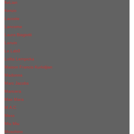
КиLian
Kenzo
Lacoste
Lancome
Laura Biagiotti
Lanvin
Lе Lab0
Lolita Lempicka
Maison Francis Kurkdjian
Madonna
Marc Jacobs
Mancera
Max Mara
M.А.C.
Mexx
Miu Miu
Mоsсhino