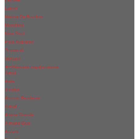
Lanvin
Marina De Bourbon
Moschino
Nina Ricci
Paco Rabanne
Trussardi
Versace
Женская парфюмерия
Ajmal
Alaia
Annifen
Antonio Banderas
Armaf
Ariana Grande
Armand Basi
Azzaro