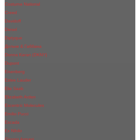
Costume National
Creed
Davidoff
Diesel
Diptyque
Дольче & Габбана
Donna Karan (DKNY)
Dupont
Eisenberg
Еsteе Lаudеr
Elie Saab
Elizabeth Arden
Escentric Molecules
Emilio Pucci
Escada
Ex Nihilo
Giorgio Armani