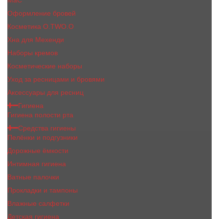
MaC
Оформление бровей
Косметика O.TWO.O
Хна для Мехенди
Наборы кремов
Косметические наборы
Уход за ресницами и бровями
Аксессуары для ресниц
Гигиена
Гигиена полости рта
Средства гигиены
Пелёнки и подгузники
Дорожные ёмкости
Интимная гигиена
Ватные палочки
Прокладки и тампоны
Влажные салфетки
Детская гигиена