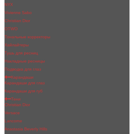
NYX
Vivienne Sabo
Сhristiаn Diоr
OTWO
Тональные корректоры
Хайлайтеры
Тушь для ресниц
Накладные ресницы
Подводка для глаз
Карандаши
Карандаши для глаз
Карандаши для губ
Тени
Christian Dior
Versace
Lancome
Anastasia Beverly Hills