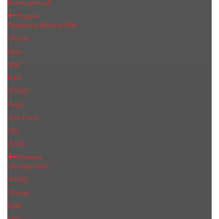
Блеск для губ
Пудра
Anastasia Beverly Hills
Chanel
Kylie
MaC
NYX
OTWO
Pupa
Tom Ford
YSL
ZOZU
Румяна
Christian Dior
OTWO
Сhanеl
Kylie