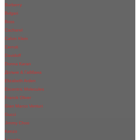
Burberry
Bvlgari
Boss
Cacharel
Calvin Klein
Cerruti
Davidoff
Donna Karan
Дольче & Габбана
Elizabeth Arden
Escentric Molecules
Franck Oliver
Gian Marco Venturi
Gucci
Jimmy Choo
Kenzo
Lacoste