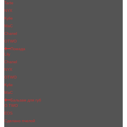
Tarte
NYX
Kylie
MaC
Сhanеl
OTWO
Помада
Lily
Chanel
NYX
OTWO
Kylie
МаС
Бальзам для губ
O.TWO
EOS
Сделано пчелой