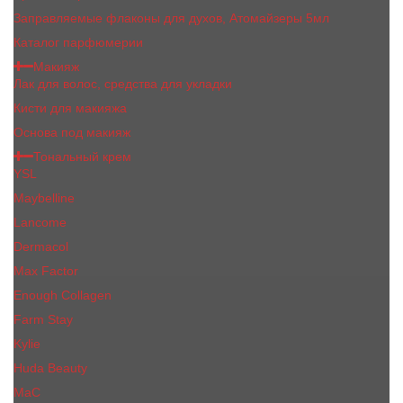
Заправляемые флаконы для духов, Атомайзеры 5мл
Каталог парфюмерии
Макияж
Лак для волос, средства для укладки
Кисти для макияжа
Основа под макияж
Тональный крем
YSL
Maybelline
Lancome
Dermacol
Max Factor
Enough Collagen
Farm Stay
Kylie
Huda Beauty
МаС