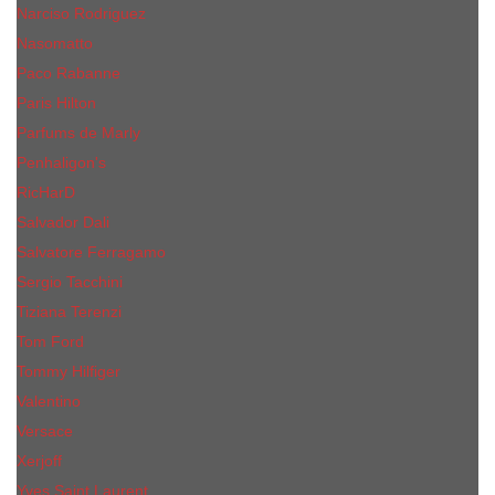
Narciso Rodriguez
Nasomatto
Paco Rabanne
Paris Hilton
Parfums de Marly
Penhaligon​'s
RicHarD
Salvador Dali
Salvatore Ferragamo
Sergio Tacchini
Tiziana Terenzi
Tom Ford
Tommy Hilfiger
Valentino
Versace
Xerjoff
Yves Saint Laurent