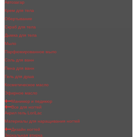
Автозагар
Крем для тела
Обертывание
Скраб для тела
Дымка для тела
Мыло
Парфюмированное мыло
Соль для ванн
Пена для ванн
Гель для душа
Косметическое масло
Эфирное масло
Маникюр и педикюр
Все для ногтей
Акрил гель LoriLac
Материалы для наращивания ногтей
Дизайн ногтей
Зеркальная втирка