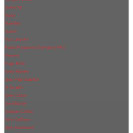
Givenchy
Gucci
Guerlain
Guess
Guy Laroche
Haute Fragrance Company HFC
Hermes
Hugo Boss
Issey Miyake
Jean Paul Gaultier
Jil Sander
Jimmi Choo
Jое Malоnе
Joaquin Cortes
John Galliano
John Richmond