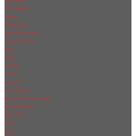
Hugo Boss
Issey Miyake
Jaguar
James Bond
Jean Paul Gaultier
Joaquin Сortes
Kilian
Kenzo
Lacoste
Lanvin
Le Labo
Louis Vuitton
Maison Francis Kurkdjian
Mercedes-Benz
Mont Blanc
M.А.C.
Mexx