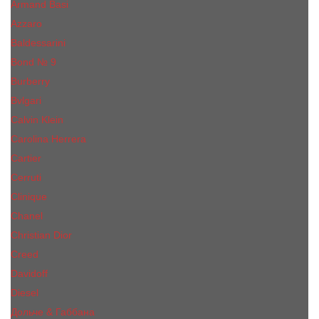
Armand Basi
Azzaro
Baldessarini
Bond № 9
Burberry
Bvlgari
Calvin Klein
Carolina Herrera
Cartier
Cerruti
Сliniquе
Chanel
Christian Dior
Creed
Davidoff
Diesel
Дольче & Габбана