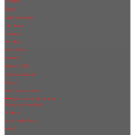
Shiseido
Sisley
Tiziana Terenzi
Tom Ford
Trussardi
Valentino
Vera Wang
Versace
Viktor & Rolf
Victoria s Secret
Xerjoff
Yves Saint Laurent
Мужская парфюмерия
Abercrombie & Fitch
Annifen
Antonio Banderas
Armaf