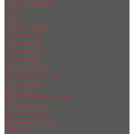
Тестер 50 мл Made In UAE
Женские
Мужские
Тестеры Franck Boclet
Тестеры Les Contes
Тестеры Nasomatto
Тестеры Tiziana Terenzi
Тестеры Jо Malоnе
Тестеры Zarkoperfume
Тестеры 60 мл Made In UAE
Духи с феромонами
Дезодоранты
Дезодоранты BEA'S Beauty & Scent
Женские дезодоранты
Мужские дезодоранты
Женский мини парфюм
Сухие духи