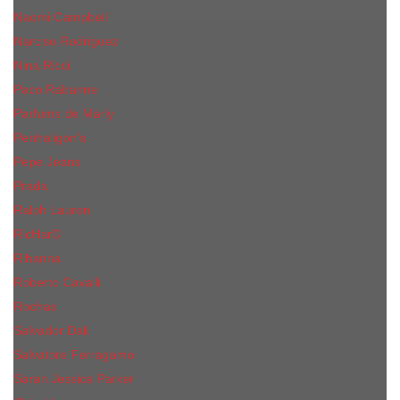
Naomi Campbell
Narciso Rodriguez
Nina Ricci
Paco Rabanne
Parfums de Marly
Penhaligon's
Pepe Jeans
Prada
Ralph Lauren
RicHarD
Rihanna
Roberto Cavalli
Rochas
Salvador Dali
Salvatore Ferragamo
Sarah Jessica Parker