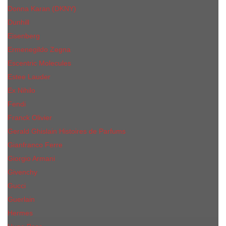
Donna Karan (DKNY)
Dunhill
Eisenberg
Ermenegildo Zegna
Escentric Molecules
Еsteе Lаudеr
Ex Nihilo
Fendi
Franck Olivier
Gerald Ghislain Histoires de Parfums
Gianfranco Ferre
Giorgio Armani
Givenchy
Gucci
Guerlain
Hermes