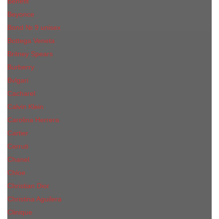
Benefit
Beyonce
Bond № 9 unisex
Bottega Veneta
Britney Spears
Burberry
Bvlgari
Cacharel
Calvin Klein
Carolina Herrera
Cartier
Cerruti
Сhanеl
Chloe
Christian Dior
Christina Aguilera
Сliniquе