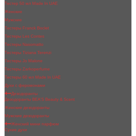
Тестер 50 мл Made In UAE
Женские
Мужские
Тестеры Franck Boclet
Тестеры Les Contes
Тестеры Nasomatto
Тестеры Tiziana Terenzi
Тестеры Jо Malоnе
Тестеры Zarkoperfume
Тестеры 60 мл Made In UAE
Духи с феромонами
Дезодоранты
Дезодоранты BEA'S Beauty & Scent
Женские дезодоранты
Мужские дезодоранты
Женский мини парфюм
Сухие духи