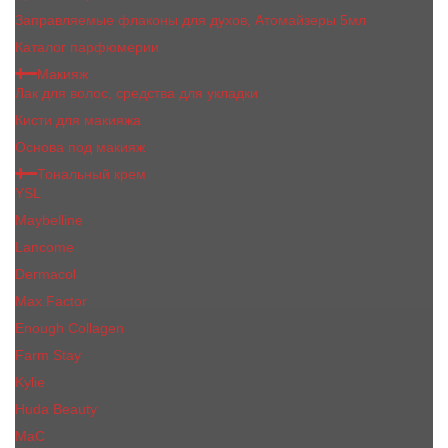
Заправляемые флаконы для духов, Атомайзеры 5мл
Каталог парфюмерии
Макияж
Лак для волос, средства для укладки
Кисти для макияжа
Основа под макияж
Тональный крем
YSL
Maybelline
Lancome
Dermacol
Max Factor
Enough Collagen
Farm Stay
Kylie
Huda Beauty
МаС