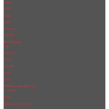
Tarte
NYX
Kylie
MaC
Сhanеl
OTWO
Помада
Lily
Chanel
NYX
OTWO
Kylie
МаС
Бальзам для губ
O.TWO
EOS
Сделано пчелой