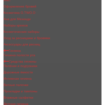
MaC
Оформление бровей
Косметика O.TWO.O
Хна для Мехенди
Наборы кремов
Косметические наборы
Уход за ресницами и бровями
Аксессуары для ресниц
Гигиена
Гигиена полости рта
Средства гигиены
Пелёнки и подгузники
Дорожные ёмкости
Интимная гигиена
Ватные палочки
Прокладки и тампоны
Влажные салфетки
Детская гигиена