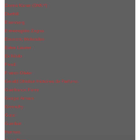
Donna Karan (DKNY)
Dunhill
Eisenberg
Ermenegildo Zegna
Escentric Molecules
Еsteе Lаudеr
Ex Nihilo
Fendi
Franck Olivier
Gerald Ghislain Histoires de Parfums
Gianfranco Ferre
Giorgio Armani
Givenchy
Gucci
Guerlain
Hermes