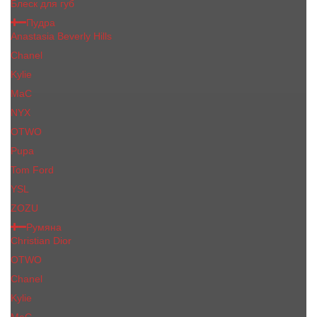
Блеск для губ
Пудра
Anastasia Beverly Hills
Chanel
Kylie
MaC
NYX
OTWO
Pupa
Tom Ford
YSL
ZOZU
Румяна
Christian Dior
OTWO
Сhanеl
Kylie