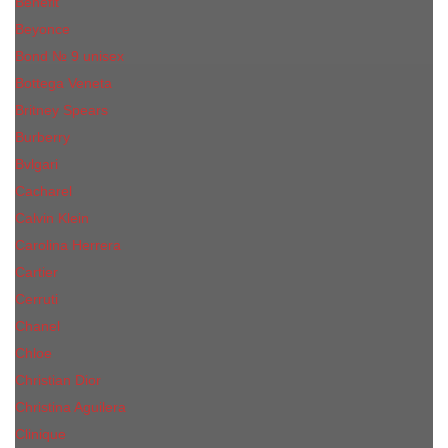
Benefit
Beyonce
Bond № 9 unisex
Bottega Veneta
Britney Spears
Burberry
Bvlgari
Cacharel
Calvin Klein
Carolina Herrera
Cartier
Cerruti
Сhanеl
Chloe
Christian Dior
Christina Aguilera
Сliniquе