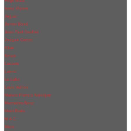
Hugo Boss
Issey Miyake
Jaguar
James Bond
Jean Paul Gaultier
Joaquin Сortes
Kilian
Kenzo
Lacoste
Lanvin
Le Labo
Louis Vuitton
Maison Francis Kurkdjian
Mercedes-Benz
Mont Blanc
M.А.C.
Mexx