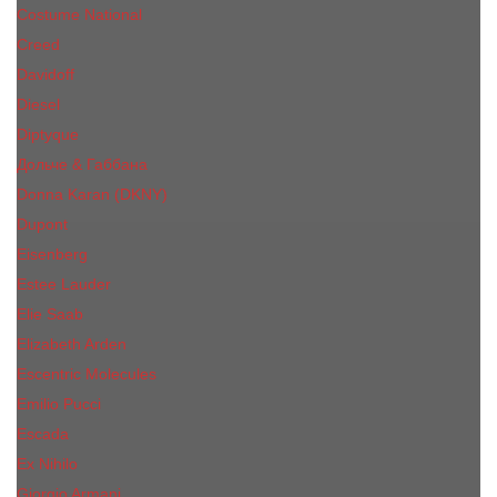
Costume National
Creed
Davidoff
Diesel
Diptyque
Дольче & Габбана
Donna Karan (DKNY)
Dupont
Eisenberg
Еsteе Lаudеr
Elie Saab
Elizabeth Arden
Escentric Molecules
Emilio Pucci
Escada
Ex Nihilo
Giorgio Armani