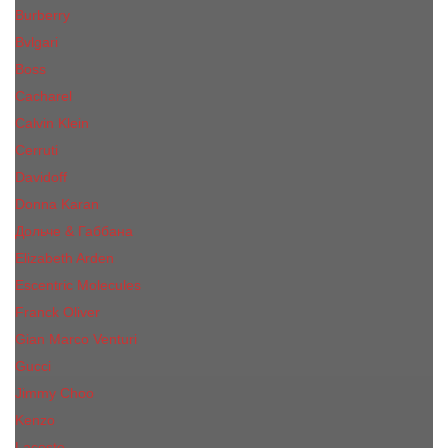
Burberry
Bvlgari
Boss
Cacharel
Calvin Klein
Cerruti
Davidoff
Donna Karan
Дольче & Габбана
Elizabeth Arden
Escentric Molecules
Franck Oliver
Gian Marco Venturi
Gucci
Jimmy Choo
Kenzo
Lacoste