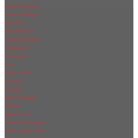
Naomi Campbell
Narciso Rodriguez
Nina Ricci
Paco Rabanne
Parfums de Marly
Penhaligon's
Pepe Jeans
Prada
Ralph Lauren
RicHarD
Rihanna
Roberto Cavalli
Rochas
Salvador Dali
Salvatore Ferragamo
Sarah Jessica Parker