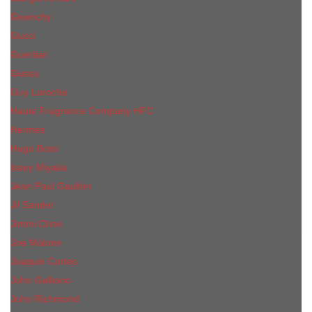
Givenchy
Gucci
Guerlain
Guess
Guy Laroche
Haute Fragrance Company HFC
Hermes
Hugo Boss
Issey Miyake
Jean Paul Gaultier
Jil Sander
Jimmi Choo
Jое Malоnе
Joaquin Cortes
John Galliano
John Richmond