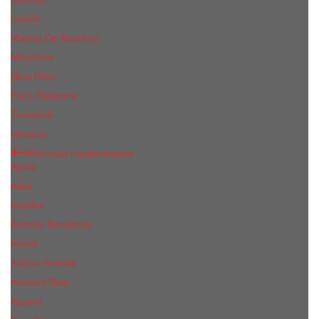
Lanvin
Marina De Bourbon
Moschino
Nina Ricci
Paco Rabanne
Trussardi
Versace
Женская парфюмерия
Ajmal
Alaia
Annifen
Antonio Banderas
Armaf
Ariana Grande
Armand Basi
Azzaro