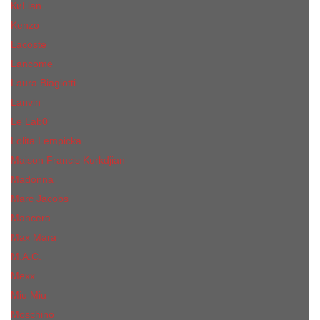
КиLian
Kenzo
Lacoste
Lancome
Laura Biagiotti
Lanvin
Lе Lab0
Lolita Lempicka
Maison Francis Kurkdjian
Madonna
Marc Jacobs
Mancera
Max Mara
M.А.C.
Mexx
Miu Miu
Mоsсhino