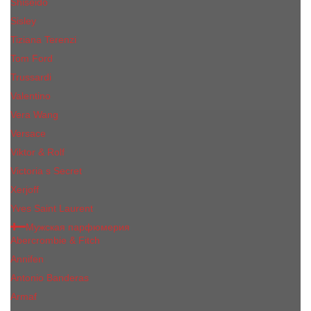
Shiseido
Sisley
Tiziana Terenzi
Tom Ford
Trussardi
Valentino
Vera Wang
Versace
Viktor & Rolf
Victoria s Secret
Xerjoff
Yves Saint Laurent
Мужская парфюмерия
Abercrombie & Fitch
Annifen
Antonio Banderas
Armaf