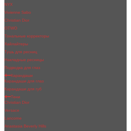
NYX
Vivienne Sabo
Сhristiаn Diоr
OTWO
Тональные корректоры
Хайлайтеры
Тушь для ресниц
Накладные ресницы
Подводка для глаз
Карандаши
Карандаши для глаз
Карандаши для губ
Тени
Christian Dior
Versace
Lancome
Anastasia Beverly Hills