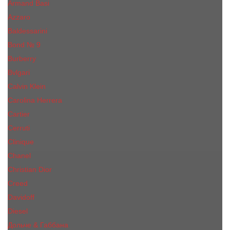
Armand Basi
Azzaro
Baldessarini
Bond № 9
Burberry
Bvlgari
Calvin Klein
Carolina Herrera
Cartier
Cerruti
Сliniquе
Chanel
Christian Dior
Creed
Davidoff
Diesel
Дольче & Габбана