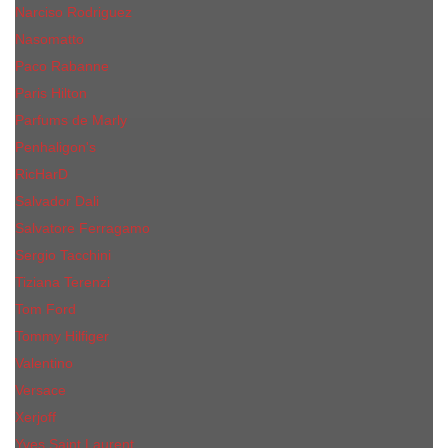
Narciso Rodriguez
Nasomatto
Paco Rabanne
Paris Hilton
Parfums de Marly
Penhaligon​'s
RicHarD
Salvador Dali
Salvatore Ferragamo
Sergio Tacchini
Tiziana Terenzi
Tom Ford
Tommy Hilfiger
Valentino
Versace
Xerjoff
Yves Saint Laurent