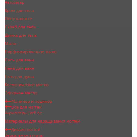
Автозагар
Крем для тела
Обертывание
Скраб для тела
Дымка для тела
Мыло
Парфюмированное мыло
Соль для ванн
Пена для ванн
Гель для душа
Косметическое масло
Эфирное масло
Маникюр и педикюр
Все для ногтей
Акрил гель LoriLac
Материалы для наращивания ногтей
Дизайн ногтей
Зеркальная втирка