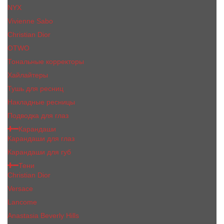
NYX
Vivienne Sabo
Сhristiаn Diоr
OTWO
Тональные корректоры
Хайлайтеры
Тушь для ресниц
Накладные ресницы
Подводка для глаз
Карандаши
Карандаши для глаз
Карандаши для губ
Тени
Christian Dior
Versace
Lancome
Anastasia Beverly Hills