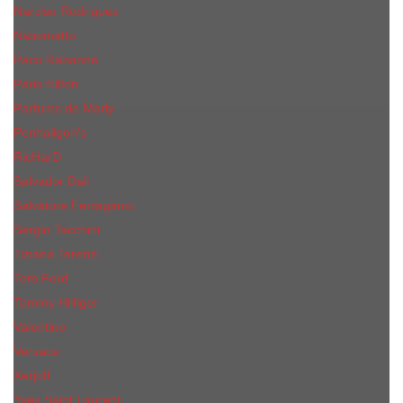
Narciso Rodriguez
Nasomatto
Paco Rabanne
Paris Hilton
Parfums de Marly
Penhaligon​'s
RicHarD
Salvador Dali
Salvatore Ferragamo
Sergio Tacchini
Tiziana Terenzi
Tom Ford
Tommy Hilfiger
Valentino
Versace
Xerjoff
Yves Saint Laurent