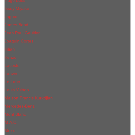
Hugo Boss
Issey Miyake
Jaguar
James Bond
Jean Paul Gaultier
Joaquin Сortes
Kilian
Kenzo
Lacoste
Lanvin
Le Labo
Louis Vuitton
Maison Francis Kurkdjian
Mercedes-Benz
Mont Blanc
M.А.C.
Mexx