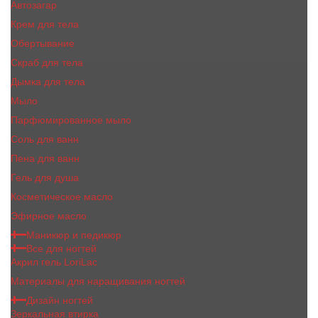
Автозагар
Крем для тела
Обертывание
Скраб для тела
Дымка для тела
Мыло
Парфюмированное мыло
Соль для ванн
Пена для ванн
Гель для душа
Косметическое масло
Эфирное масло
Маникюр и педикюр
Все для ногтей
Акрил гель LoriLac
Материалы для наращивания ногтей
Дизайн ногтей
Зеркальная втирка