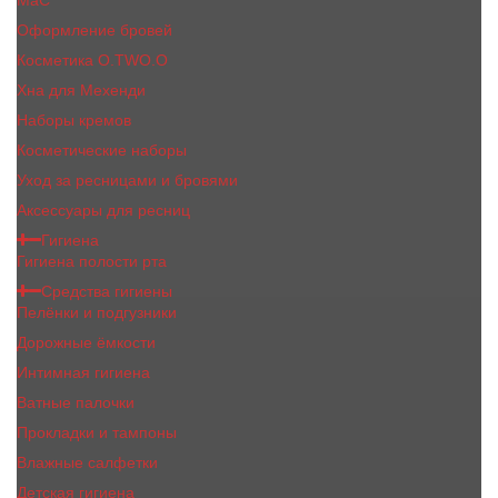
MaC
Оформление бровей
Косметика O.TWO.O
Хна для Мехенди
Наборы кремов
Косметические наборы
Уход за ресницами и бровями
Аксессуары для ресниц
Гигиена
Гигиена полости рта
Средства гигиены
Пелёнки и подгузники
Дорожные ёмкости
Интимная гигиена
Ватные палочки
Прокладки и тампоны
Влажные салфетки
Детская гигиена