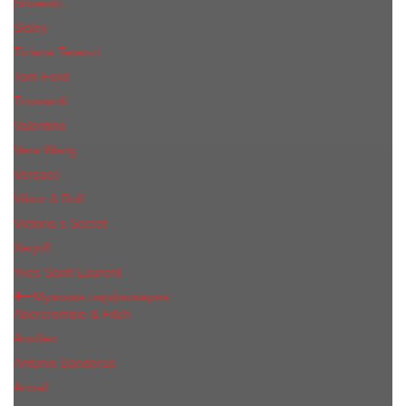
Shiseido
Sisley
Tiziana Terenzi
Tom Ford
Trussardi
Valentino
Vera Wang
Versace
Viktor & Rolf
Victoria s Secret
Xerjoff
Yves Saint Laurent
Мужская парфюмерия
Abercrombie & Fitch
Annifen
Antonio Banderas
Armaf