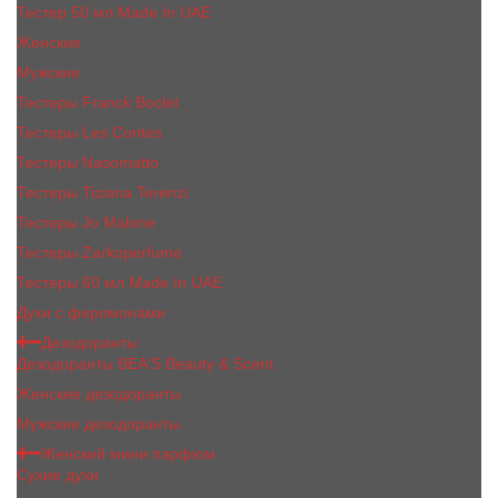
Тестер 50 мл Made In UAE
Женские
Мужские
Тестеры Franck Boclet
Тестеры Les Contes
Тестеры Nasomatto
Тестеры Tiziana Terenzi
Тестеры Jо Malоnе
Тестеры Zarkoperfume
Тестеры 60 мл Made In UAE
Духи с феромонами
Дезодоранты
Дезодоранты BEA'S Beauty & Scent
Женские дезодоранты
Мужские дезодоранты
Женский мини парфюм
Сухие духи