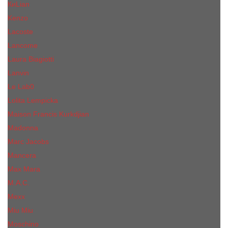
КиLian
Kenzo
Lacoste
Lancome
Laura Biagiotti
Lanvin
Lе Lab0
Lolita Lempicka
Maison Francis Kurkdjian
Madonna
Marc Jacobs
Mancera
Max Mara
M.А.C.
Mexx
Miu Miu
Mоsсhino