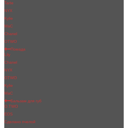
Tarte
NYX
Kylie
MaC
Сhanеl
OTWO
Помада
Lily
Chanel
NYX
OTWO
Kylie
МаС
Бальзам для губ
O.TWO
EOS
Сделано пчелой