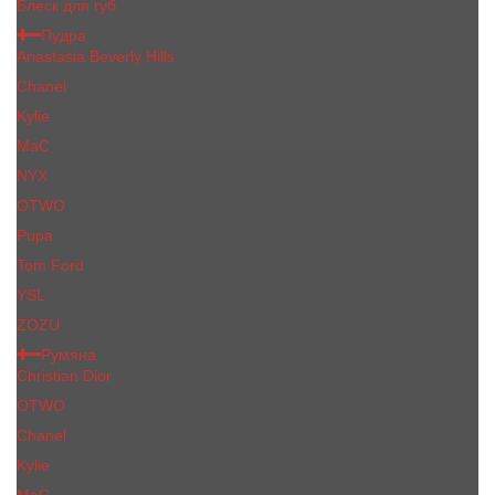
Блеск для губ
Пудра
Anastasia Beverly Hills
Chanel
Kylie
MaC
NYX
OTWO
Pupa
Tom Ford
YSL
ZOZU
Румяна
Christian Dior
OTWO
Сhanеl
Kylie