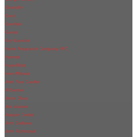
Givenchy
Gucci
Guerlain
Guess
Guy Laroche
Haute Fragrance Company HFC
Hermes
Hugo Boss
Issey Miyake
Jean Paul Gaultier
Jil Sander
Jimmi Choo
Jое Malоnе
Joaquin Cortes
John Galliano
John Richmond