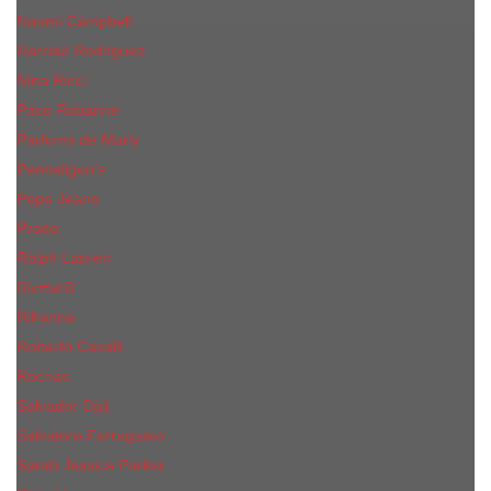
Naomi Campbell
Narciso Rodriguez
Nina Ricci
Paco Rabanne
Parfums de Marly
Penhaligon's
Pepe Jeans
Prada
Ralph Lauren
RicHarD
Rihanna
Roberto Cavalli
Rochas
Salvador Dali
Salvatore Ferragamo
Sarah Jessica Parker