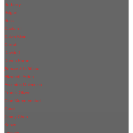
Burberry
Bvlgari
Boss
Cacharel
Calvin Klein
Cerruti
Davidoff
Donna Karan
Дольче & Габбана
Elizabeth Arden
Escentric Molecules
Franck Oliver
Gian Marco Venturi
Gucci
Jimmy Choo
Kenzo
Lacoste