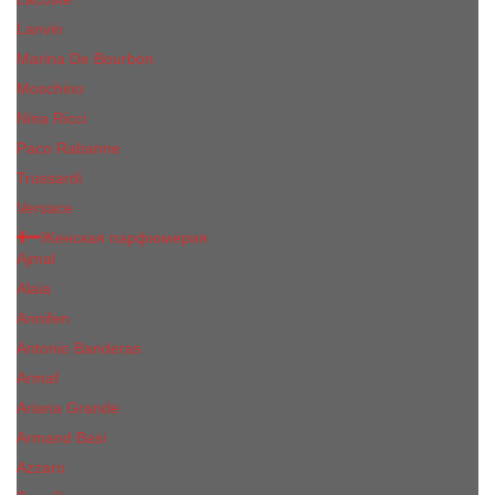
Lanvin
Marina De Bourbon
Moschino
Nina Ricci
Paco Rabanne
Trussardi
Versace
Женская парфюмерия
Ajmal
Alaia
Annifen
Antonio Banderas
Armaf
Ariana Grande
Armand Basi
Azzaro