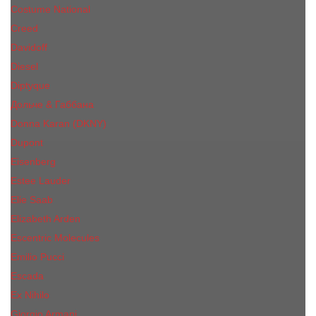
Costume National
Creed
Davidoff
Diesel
Diptyque
Дольче & Габбана
Donna Karan (DKNY)
Dupont
Eisenberg
Еsteе Lаudеr
Elie Saab
Elizabeth Arden
Escentric Molecules
Emilio Pucci
Escada
Ex Nihilo
Giorgio Armani