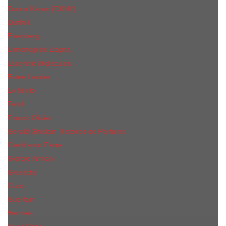
Donna Karan (DKNY)
Dunhill
Eisenberg
Ermenegildo Zegna
Escentric Molecules
Еsteе Lаudеr
Ex Nihilo
Fendi
Franck Olivier
Gerald Ghislain Histoires de Parfums
Gianfranco Ferre
Giorgio Armani
Givenchy
Gucci
Guerlain
Hermes