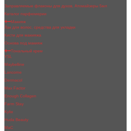
Заправляемые флаконы для духов, Атомайзеры 5мл
Каталог парфюмерии
Макияж
Лак для волос, средства для укладки
Кисти для макияжа
Основа под макияж
Тональный крем
YSL
Maybelline
Lancome
Dermacol
Max Factor
Enough Collagen
Farm Stay
Kylie
Huda Beauty
МаС