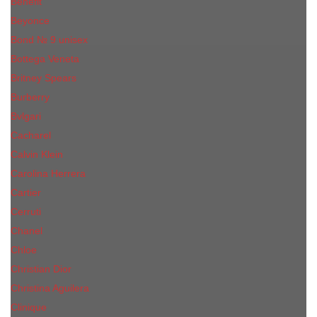
Benefit
Beyonce
Bond № 9 unisex
Bottega Veneta
Britney Spears
Burberry
Bvlgari
Cacharel
Calvin Klein
Carolina Herrera
Cartier
Cerruti
Сhanеl
Chloe
Christian Dior
Christina Aguilera
Сliniquе