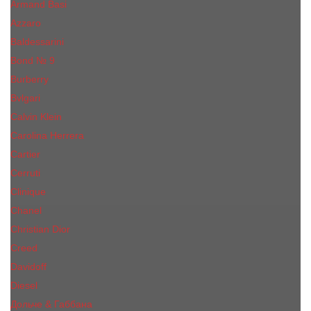
Armand Basi
Azzaro
Baldessarini
Bond № 9
Burberry
Bvlgari
Calvin Klein
Carolina Herrera
Cartier
Cerruti
Сliniquе
Chanel
Christian Dior
Creed
Davidoff
Diesel
Дольче & Габбана