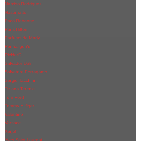
Narciso Rodriguez
Nasomatto
Paco Rabanne
Paris Hilton
Parfums de Marly
Penhaligon​'s
RicHarD
Salvador Dali
Salvatore Ferragamo
Sergio Tacchini
Tiziana Terenzi
Tom Ford
Tommy Hilfiger
Valentino
Versace
Xerjoff
Yves Saint Laurent