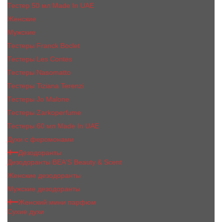
Тестер 50 мл Made In UAE
Женские
Мужские
Тестеры Franck Boclet
Тестеры Les Contes
Тестеры Nasomatto
Тестеры Tiziana Terenzi
Тестеры Jо Malоnе
Тестеры Zarkoperfume
Тестеры 60 мл Made In UAE
Духи с феромонами
Дезодоранты
Дезодоранты BEA'S Beauty & Scent
Женские дезодоранты
Мужские дезодоранты
Женский мини парфюм
Сухие духи