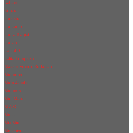
КиLian
Kenzo
Lacoste
Lancome
Laura Biagiotti
Lanvin
Lе Lab0
Lolita Lempicka
Maison Francis Kurkdjian
Madonna
Marc Jacobs
Mancera
Max Mara
M.А.C.
Mexx
Miu Miu
Mоsсhino