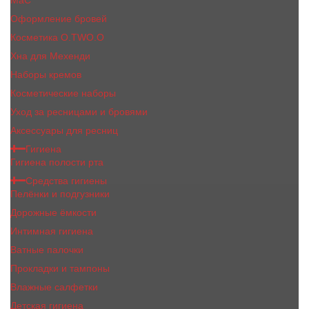
MaC
Оформление бровей
Косметика O.TWO.O
Хна для Мехенди
Наборы кремов
Косметические наборы
Уход за ресницами и бровями
Аксессуары для ресниц
Гигиена
Гигиена полости рта
Средства гигиены
Пелёнки и подгузники
Дорожные ёмкости
Интимная гигиена
Ватные палочки
Прокладки и тампоны
Влажные салфетки
Детская гигиена