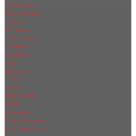
Naomi Campbell
Narciso Rodriguez
Nina Ricci
Paco Rabanne
Parfums de Marly
Penhaligon's
Pepe Jeans
Prada
Ralph Lauren
RicHarD
Rihanna
Roberto Cavalli
Rochas
Salvador Dali
Salvatore Ferragamo
Sarah Jessica Parker