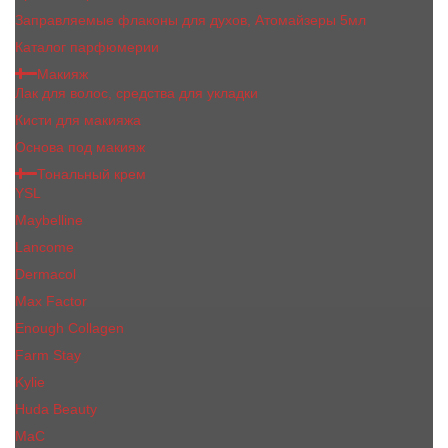
Заправляемые флаконы для духов, Атомайзеры 5мл
Каталог парфюмерии
Макияж
Лак для волос, средства для укладки
Кисти для макияжа
Основа под макияж
Тональный крем
YSL
Maybelline
Lancome
Dermacol
Max Factor
Enough Collagen
Farm Stay
Kylie
Huda Beauty
МаС