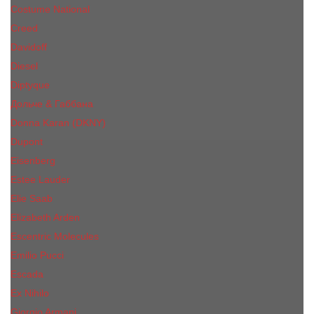
Costume National
Creed
Davidoff
Diesel
Diptyque
Дольче & Габбана
Donna Karan (DKNY)
Dupont
Eisenberg
Еsteе Lаudеr
Elie Saab
Elizabeth Arden
Escentric Molecules
Emilio Pucci
Escada
Ex Nihilo
Giorgio Armani