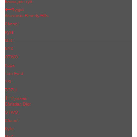
Блеск для губ
Пудра
Anastasia Beverly Hills
Chanel
Kylie
MaC
NYX
OTWO
Pupa
Tom Ford
YSL
ZOZU
Румяна
Christian Dior
OTWO
Сhanеl
Kylie