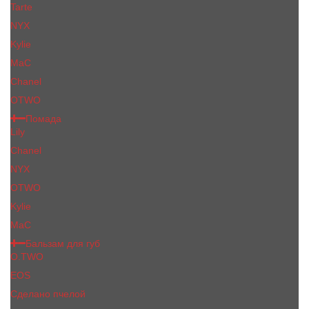
Tarte
NYX
Kylie
MaC
Сhanеl
OTWO
Помада
Lily
Chanel
NYX
OTWO
Kylie
МаС
Бальзам для губ
O.TWO
EOS
Сделано пчелой