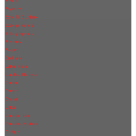
Benefit
Beyonce
Bond № 9 unisex
Bottega Veneta
Britney Spears
Burberry
Bvlgari
Cacharel
Calvin Klein
Carolina Herrera
Cartier
Cerruti
Сhanеl
Chloe
Christian Dior
Christina Aguilera
Сliniquе