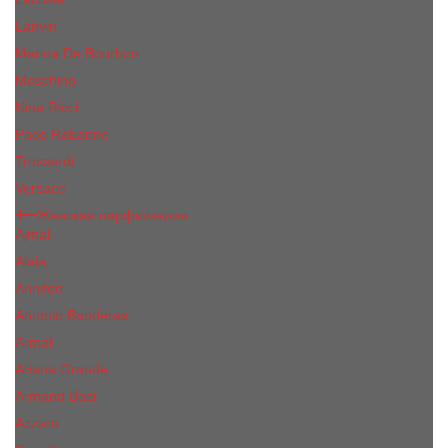
Lanvin
Marina De Bourbon
Moschino
Nina Ricci
Paco Rabanne
Trussardi
Versace
Женская парфюмерия
Ajmal
Alaia
Annifen
Antonio Banderas
Armaf
Ariana Grande
Armand Basi
Azzaro