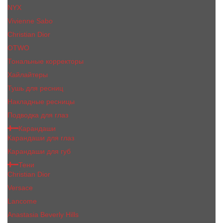
NYX
Vivienne Sabo
Сhristiаn Diоr
OTWO
Тональные корректоры
Хайлайтеры
Тушь для ресниц
Накладные ресницы
Подводка для глаз
Карандаши
Карандаши для глаз
Карандаши для губ
Тени
Christian Dior
Versace
Lancome
Anastasia Beverly Hills