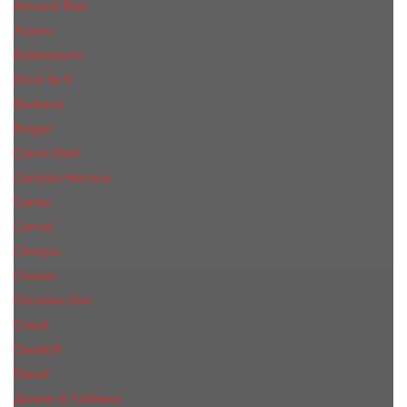
Armand Basi
Azzaro
Baldessarini
Bond № 9
Burberry
Bvlgari
Calvin Klein
Carolina Herrera
Cartier
Cerruti
Сliniquе
Chanel
Christian Dior
Creed
Davidoff
Diesel
Дольче & Габбана