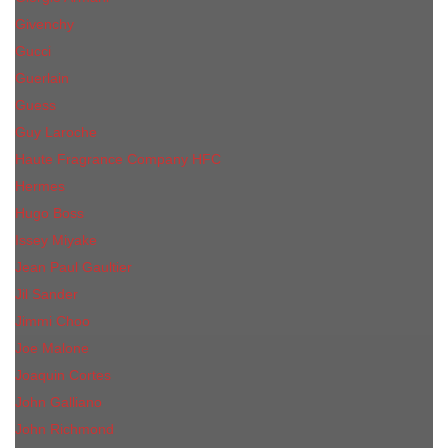
Givenchy
Gucci
Guerlain
Guess
Guy Laroche
Haute Fragrance Company HFC
Hermes
Hugo Boss
Issey Miyake
Jean Paul Gaultier
Jil Sander
Jimmi Choo
Jое Malоnе
Joaquin Cortes
John Galliano
John Richmond