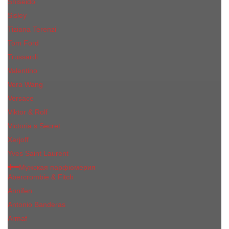
Shiseido
Sisley
Tiziana Terenzi
Tom Ford
Trussardi
Valentino
Vera Wang
Versace
Viktor & Rolf
Victoria s Secret
Xerjoff
Yves Saint Laurent
Мужская парфюмерия
Abercrombie & Fitch
Annifen
Antonio Banderas
Armaf