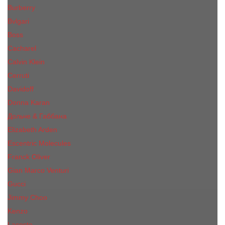
Burberry
Bvlgari
Boss
Cacharel
Calvin Klein
Cerruti
Davidoff
Donna Karan
Дольче & Габбана
Elizabeth Arden
Escentric Molecules
Franck Oliver
Gian Marco Venturi
Gucci
Jimmy Choo
Kenzo
Lacoste