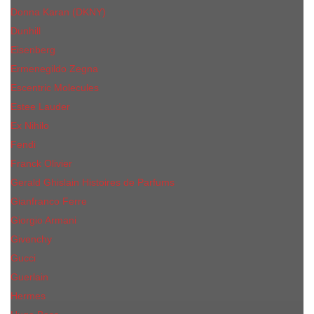
Donna Karan (DKNY)
Dunhill
Eisenberg
Ermenegildo Zegna
Escentric Molecules
Еsteе Lаudеr
Ex Nihilo
Fendi
Franck Olivier
Gerald Ghislain Histoires de Parfums
Gianfranco Ferre
Giorgio Armani
Givenchy
Gucci
Guerlain
Hermes