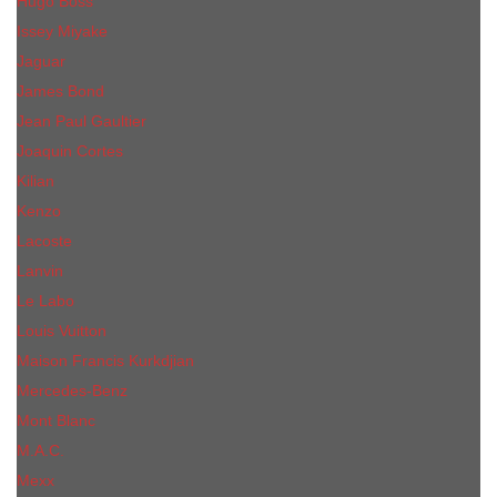
Hugo Boss
Issey Miyake
Jaguar
James Bond
Jean Paul Gaultier
Joaquin Сortes
Kilian
Kenzo
Lacoste
Lanvin
Le Labo
Louis Vuitton
Maison Francis Kurkdjian
Mercedes-Benz
Mont Blanc
M.А.C.
Mexx