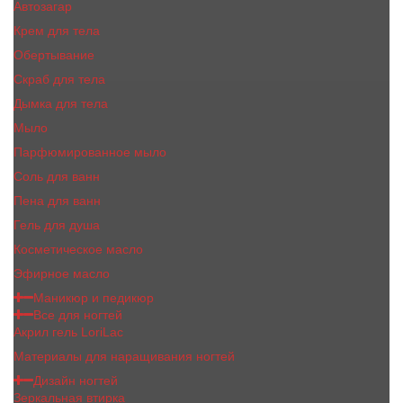
Автозагар
Крем для тела
Обертывание
Скраб для тела
Дымка для тела
Мыло
Парфюмированное мыло
Соль для ванн
Пена для ванн
Гель для душа
Косметическое масло
Эфирное масло
Маникюр и педикюр
Все для ногтей
Акрил гель LoriLac
Материалы для наращивания ногтей
Дизайн ногтей
Зеркальная втирка