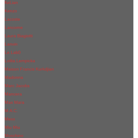
КиLian
Kenzo
Lacoste
Lancome
Laura Biagiotti
Lanvin
Lе Lab0
Lolita Lempicka
Maison Francis Kurkdjian
Madonna
Marc Jacobs
Mancera
Max Mara
M.А.C.
Mexx
Miu Miu
Mоsсhino