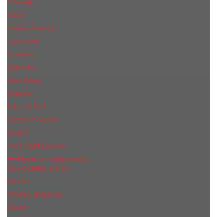
Shiseido
Sisley
Tiziana Terenzi
Tom Ford
Trussardi
Valentino
Vera Wang
Versace
Viktor & Rolf
Victoria s Secret
Xerjoff
Yves Saint Laurent
Мужская парфюмерия
Abercrombie & Fitch
Annifen
Antonio Banderas
Armaf