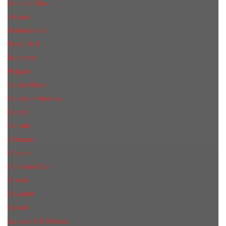
Armand Basi
Azzaro
Baldessarini
Bond № 9
Burberry
Bvlgari
Calvin Klein
Carolina Herrera
Cartier
Cerruti
Сliniquе
Chanel
Christian Dior
Creed
Davidoff
Diesel
Дольче & Габбана