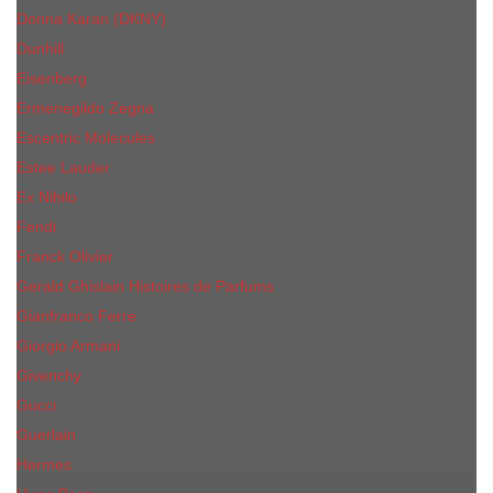
Donna Karan (DKNY)
Dunhill
Eisenberg
Ermenegildo Zegna
Escentric Molecules
Еsteе Lаudеr
Ex Nihilo
Fendi
Franck Olivier
Gerald Ghislain Histoires de Parfums
Gianfranco Ferre
Giorgio Armani
Givenchy
Gucci
Guerlain
Hermes