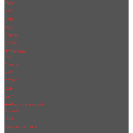
Tarte
NYX
Kylie
MaC
Сhanеl
OTWO
Помада
Lily
Chanel
NYX
OTWO
Kylie
МаС
Бальзам для губ
O.TWO
EOS
Сделано пчелой