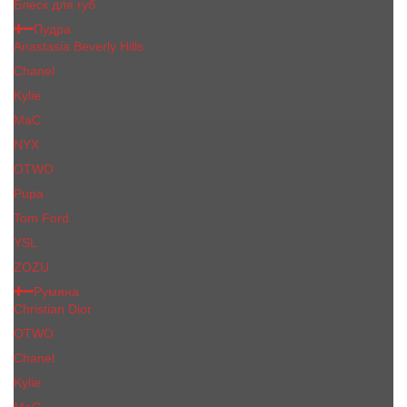
Блеск для губ
Пудра
Anastasia Beverly Hills
Chanel
Kylie
MaC
NYX
OTWO
Pupa
Tom Ford
YSL
ZOZU
Румяна
Christian Dior
OTWO
Сhanеl
Kylie