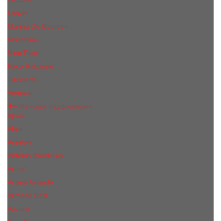
Lanvin
Marina De Bourbon
Moschino
Nina Ricci
Paco Rabanne
Trussardi
Versace
Женская парфюмерия
Ajmal
Alaia
Annifen
Antonio Banderas
Armaf
Ariana Grande
Armand Basi
Azzaro