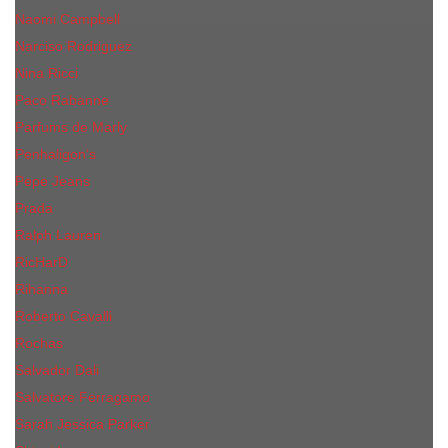
Naomi Campbell
Narciso Rodriguez
Nina Ricci
Paco Rabanne
Parfums de Marly
Penhaligon's
Pepe Jeans
Prada
Ralph Lauren
RicHarD
Rihanna
Roberto Cavalli
Rochas
Salvador Dali
Salvatore Ferragamo
Sarah Jessica Parker