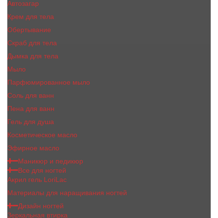
Автозагар
Крем для тела
Обертывание
Скраб для тела
Дымка для тела
Мыло
Парфюмированное мыло
Соль для ванн
Пена для ванн
Гель для душа
Косметическое масло
Эфирное масло
Маникюр и педикюр
Все для ногтей
Акрил гель LoriLac
Материалы для наращивания ногтей
Дизайн ногтей
Зеркальная втирка