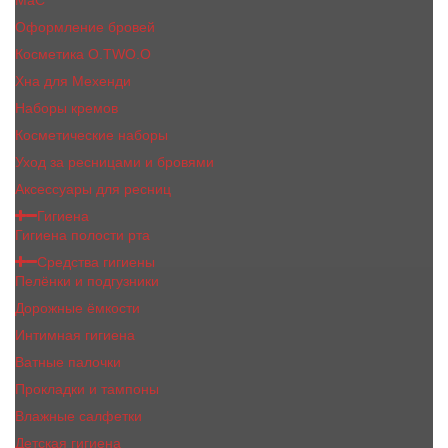
MaC
Оформление бровей
Косметика O.TWO.O
Хна для Мехенди
Наборы кремов
Косметические наборы
Уход за ресницами и бровями
Аксессуары для ресниц
Гигиена
Гигиена полости рта
Средства гигиены
Пелёнки и подгузники
Дорожные ёмкости
Интимная гигиена
Ватные палочки
Прокладки и тампоны
Влажные салфетки
Детская гигиена