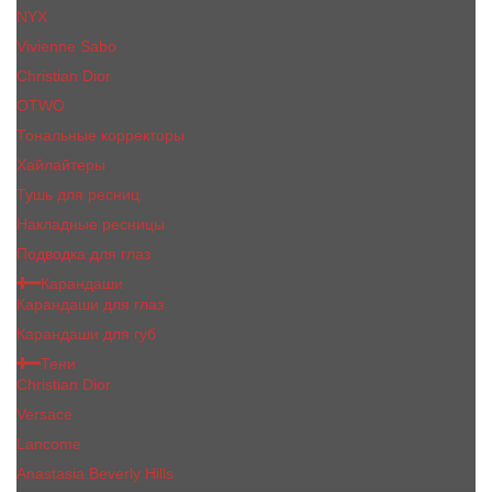
NYX
Vivienne Sabo
Сhristiаn Diоr
OTWO
Тональные корректоры
Хайлайтеры
Тушь для ресниц
Накладные ресницы
Подводка для глаз
Карандаши
Карандаши для глаз
Карандаши для губ
Тени
Christian Dior
Versace
Lancome
Anastasia Beverly Hills