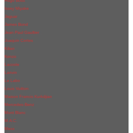
Hugo Boss
Issey Miyake
Jaguar
James Bond
Jean Paul Gaultier
Joaquin Сortes
Kilian
Kenzo
Lacoste
Lanvin
Le Labo
Louis Vuitton
Maison Francis Kurkdjian
Mercedes-Benz
Mont Blanc
M.А.C.
Mexx