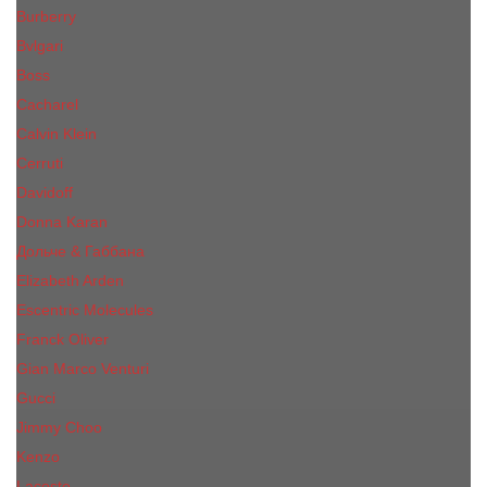
Burberry
Bvlgari
Boss
Cacharel
Calvin Klein
Cerruti
Davidoff
Donna Karan
Дольче & Габбана
Elizabeth Arden
Escentric Molecules
Franck Oliver
Gian Marco Venturi
Gucci
Jimmy Choo
Kenzo
Lacoste