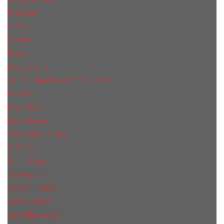
Givenchy
Gucci
Guerlain
Guess
Guy Laroche
Haute Fragrance Company HFC
Hermes
Hugo Boss
Issey Miyake
Jean Paul Gaultier
Jil Sander
Jimmi Choo
Jое Malоnе
Joaquin Cortes
John Galliano
John Richmond