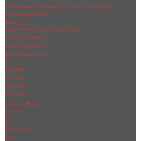
Заправляемые флаконы для духов, Атомайзеры 5мл
Каталог парфюмерии
Макияж
Лак для волос, средства для укладки
Кисти для макияжа
Основа под макияж
Тональный крем
YSL
Maybelline
Lancome
Dermacol
Max Factor
Enough Collagen
Farm Stay
Kylie
Huda Beauty
МаС