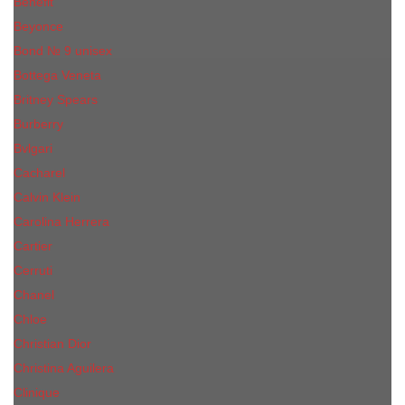
Benefit
Beyonce
Bond № 9 unisex
Bottega Veneta
Britney Spears
Burberry
Bvlgari
Cacharel
Calvin Klein
Carolina Herrera
Cartier
Cerruti
Сhanеl
Chloe
Christian Dior
Christina Aguilera
Сliniquе