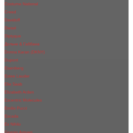
Costume National
Creed
Davidoff
Diesel
Diptyque
Дольче & Габбана
Donna Karan (DKNY)
Dupont
Eisenberg
Еsteе Lаudеr
Elie Saab
Elizabeth Arden
Escentric Molecules
Emilio Pucci
Escada
Ex Nihilo
Giorgio Armani