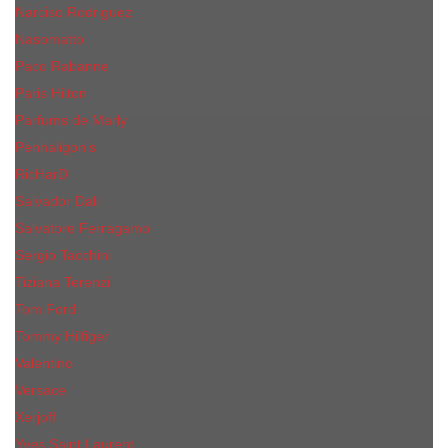
Narciso Rodriguez
Nasomatto
Paco Rabanne
Paris Hilton
Parfums de Marly
Penhaligon​'s
RicHarD
Salvador Dali
Salvatore Ferragamo
Sergio Tacchini
Tiziana Terenzi
Tom Ford
Tommy Hilfiger
Valentino
Versace
Xerjoff
Yves Saint Laurent