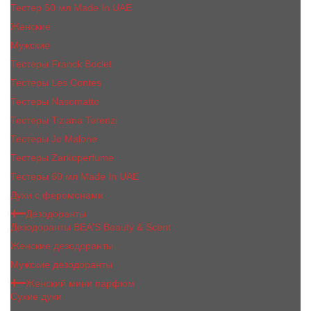
Тестер 50 мл Made In UAE
Женские
Мужские
Тестеры Franck Boclet
Тестеры Les Contes
Тестеры Nasomatto
Тестеры Tiziana Terenzi
Тестеры Jо Malоnе
Тестеры Zarkoperfume
Тестеры 60 мл Made In UAE
Духи с феромонами
Дезодоранты
Дезодоранты BEA'S Beauty & Scent
Женские дезодоранты
Мужские дезодоранты
Женский мини парфюм
Сухие духи