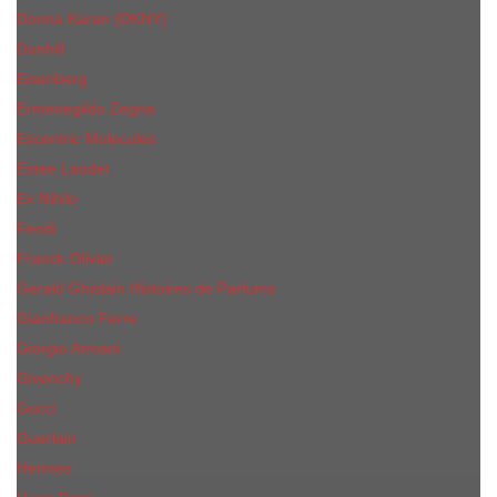
Donna Karan (DKNY)
Dunhill
Eisenberg
Ermenegildo Zegna
Escentric Molecules
Еsteе Lаudеr
Ex Nihilo
Fendi
Franck Olivier
Gerald Ghislain Histoires de Parfums
Gianfranco Ferre
Giorgio Armani
Givenchy
Gucci
Guerlain
Hermes