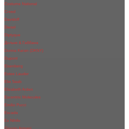
Costume National
Creed
Davidoff
Diesel
Diptyque
Дольче & Габбана
Donna Karan (DKNY)
Dupont
Eisenberg
Еsteе Lаudеr
Elie Saab
Elizabeth Arden
Escentric Molecules
Emilio Pucci
Escada
Ex Nihilo
Giorgio Armani