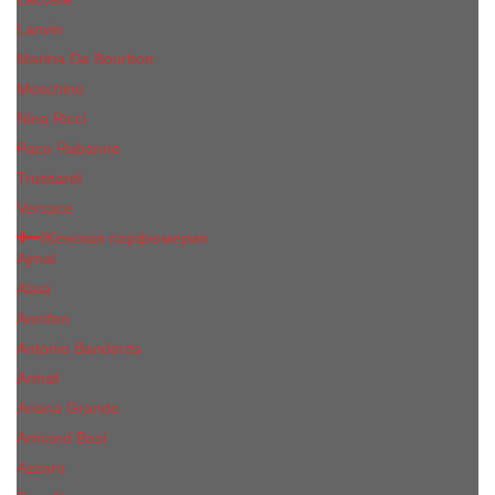
Lanvin
Marina De Bourbon
Moschino
Nina Ricci
Paco Rabanne
Trussardi
Versace
Женская парфюмерия
Ajmal
Alaia
Annifen
Antonio Banderas
Armaf
Ariana Grande
Armand Basi
Azzaro