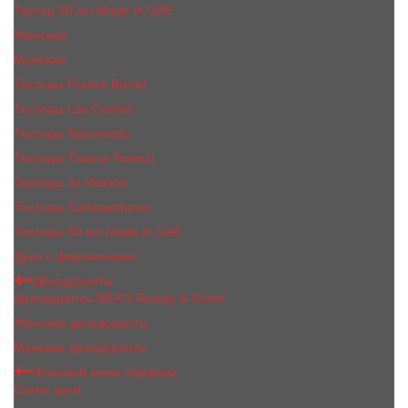
Тестер 50 мл Made In UAE
Женские
Мужские
Тестеры Franck Boclet
Тестеры Les Contes
Тестеры Nasomatto
Тестеры Tiziana Terenzi
Тестеры Jо Malоnе
Тестеры Zarkoperfume
Тестеры 60 мл Made In UAE
Духи с феромонами
Дезодоранты
Дезодоранты BEA'S Beauty & Scent
Женские дезодоранты
Мужские дезодоранты
Женский мини парфюм
Сухие духи