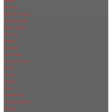
Benefit
Beyonce
Bond № 9 unisex
Bottega Veneta
Britney Spears
Burberry
Bvlgari
Cacharel
Calvin Klein
Carolina Herrera
Cartier
Cerruti
Сhanеl
Chloe
Christian Dior
Christina Aguilera
Сliniquе