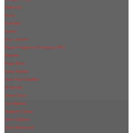
Givenchy
Gucci
Guerlain
Guess
Guy Laroche
Haute Fragrance Company HFC
Hermes
Hugo Boss
Issey Miyake
Jean Paul Gaultier
Jil Sander
Jimmi Choo
Jое Malоnе
Joaquin Cortes
John Galliano
John Richmond