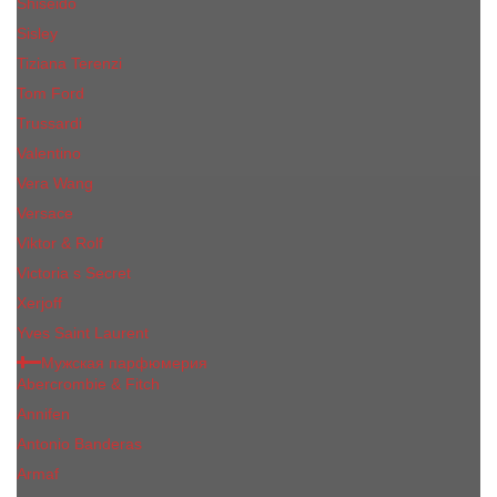
Shiseido
Sisley
Tiziana Terenzi
Tom Ford
Trussardi
Valentino
Vera Wang
Versace
Viktor & Rolf
Victoria s Secret
Xerjoff
Yves Saint Laurent
Мужская парфюмерия
Abercrombie & Fitch
Annifen
Antonio Banderas
Armaf