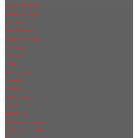
Naomi Campbell
Narciso Rodriguez
Nina Ricci
Paco Rabanne
Parfums de Marly
Penhaligon's
Pepe Jeans
Prada
Ralph Lauren
RicHarD
Rihanna
Roberto Cavalli
Rochas
Salvador Dali
Salvatore Ferragamo
Sarah Jessica Parker