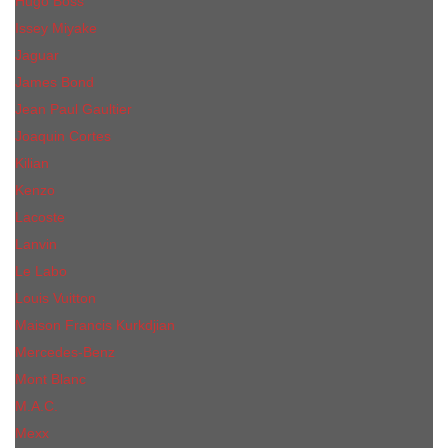
Hugo Boss
Issey Miyake
Jaguar
James Bond
Jean Paul Gaultier
Joaquin Сortes
Kilian
Kenzo
Lacoste
Lanvin
Le Labo
Louis Vuitton
Maison Francis Kurkdjian
Mercedes-Benz
Mont Blanc
M.А.C.
Mexx