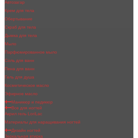
Автозагар
Крем для тела
Обертывание
Скраб для тела
Дымка для тела
Мыло
Парфюмированное мыло
Соль для ванн
Пена для ванн
Гель для душа
Косметическое масло
Эфирное масло
Маникюр и педикюр
Все для ногтей
Акрил гель LoriLac
Материалы для наращивания ногтей
Дизайн ногтей
Зеркальная втирка