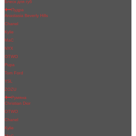
Блеск для губ
Пудра
Anastasia Beverly Hills
Chanel
Kylie
MaC
NYX
OTWO
Pupa
Tom Ford
YSL
ZOZU
Румяна
Christian Dior
OTWO
Сhanеl
Kylie