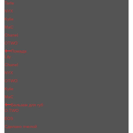
Tarte
NYX
Kylie
MaC
Сhanеl
OTWO
Помада
Lily
Chanel
NYX
OTWO
Kylie
МаС
Бальзам для губ
O.TWO
EOS
Сделано пчелой