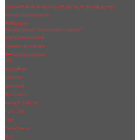
Заправляемые флаконы для духов, Атомайзеры 5мл
Каталог парфюмерии
Макияж
Лак для волос, средства для укладки
Кисти для макияжа
Основа под макияж
Тональный крем
YSL
Maybelline
Lancome
Dermacol
Max Factor
Enough Collagen
Farm Stay
Kylie
Huda Beauty
МаС