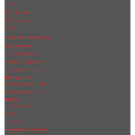
NYX
Vivienne Sabo
Сhristiаn Diоr
OTWO
Тональные корректоры
Хайлайтеры
Тушь для ресниц
Накладные ресницы
Подводка для глаз
Карандаши
Карандаши для глаз
Карандаши для губ
Тени
Christian Dior
Versace
Lancome
Anastasia Beverly Hills