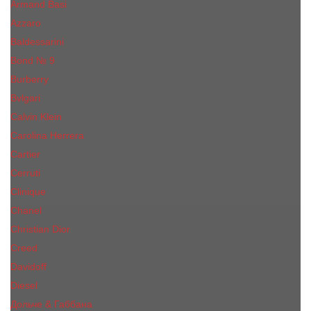
Armand Basi
Azzaro
Baldessarini
Bond № 9
Burberry
Bvlgari
Calvin Klein
Carolina Herrera
Cartier
Cerruti
Сliniquе
Chanel
Christian Dior
Creed
Davidoff
Diesel
Дольче & Габбана