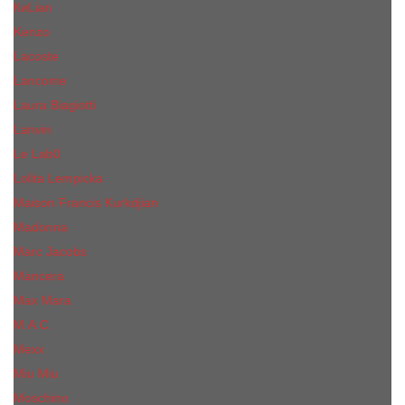
КиLian
Kenzo
Lacoste
Lancome
Laura Biagiotti
Lanvin
Lе Lab0
Lolita Lempicka
Maison Francis Kurkdjian
Madonna
Marc Jacobs
Mancera
Max Mara
M.А.C.
Mexx
Miu Miu
Mоsсhino