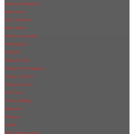
Narciso Rodriguez
Nasomatto
Paco Rabanne
Paris Hilton
Parfums de Marly
Penhaligon​'s
RicHarD
Salvador Dali
Salvatore Ferragamo
Sergio Tacchini
Tiziana Terenzi
Tom Ford
Tommy Hilfiger
Valentino
Versace
Xerjoff
Yves Saint Laurent