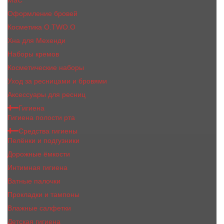
MaC
Оформление бровей
Косметика O.TWO.O
Хна для Мехенди
Наборы кремов
Косметические наборы
Уход за ресницами и бровями
Аксессуары для ресниц
Гигиена
Гигиена полости рта
Средства гигиены
Пелёнки и подгузники
Дорожные ёмкости
Интимная гигиена
Ватные палочки
Прокладки и тампоны
Влажные салфетки
Детская гигиена