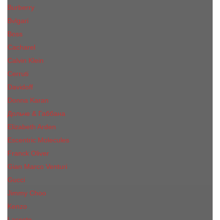
Burberry
Bvlgari
Boss
Cacharel
Calvin Klein
Cerruti
Davidoff
Donna Karan
Дольче & Габбана
Elizabeth Arden
Escentric Molecules
Franck Oliver
Gian Marco Venturi
Gucci
Jimmy Choo
Kenzo
Lacoste