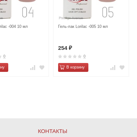
rilac -004 10 мл
Гель-лак Lorilac -005 10 мл
254
₽
0
0
ину
В корзину
КОНТАКТЫ