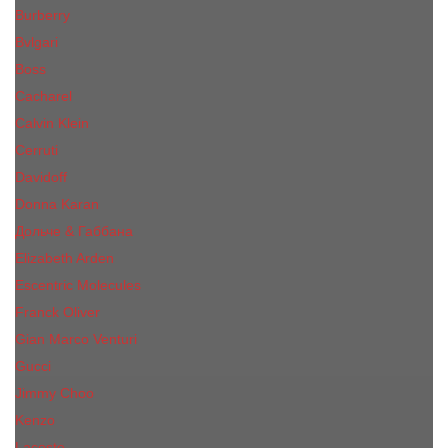
Burberry
Bvlgari
Boss
Cacharel
Calvin Klein
Cerruti
Davidoff
Donna Karan
Дольче & Габбана
Elizabeth Arden
Escentric Molecules
Franck Oliver
Gian Marco Venturi
Gucci
Jimmy Choo
Kenzo
Lacoste