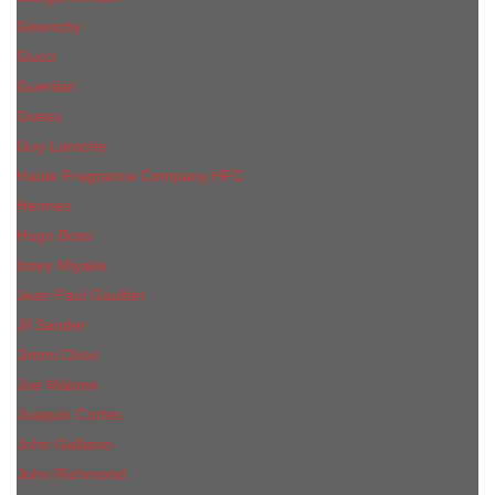
Givenchy
Gucci
Guerlain
Guess
Guy Laroche
Haute Fragrance Company HFC
Hermes
Hugo Boss
Issey Miyake
Jean Paul Gaultier
Jil Sander
Jimmi Choo
Jое Malоnе
Joaquin Cortes
John Galliano
John Richmond