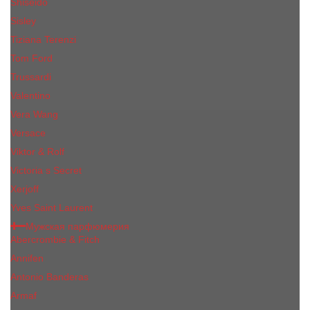
Shiseido
Sisley
Tiziana Terenzi
Tom Ford
Trussardi
Valentino
Vera Wang
Versace
Viktor & Rolf
Victoria s Secret
Xerjoff
Yves Saint Laurent
Мужская парфюмерия
Abercrombie & Fitch
Annifen
Antonio Banderas
Armaf