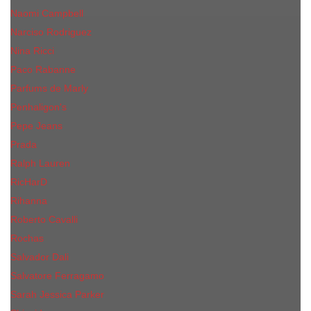
Naomi Campbell
Narciso Rodriguez
Nina Ricci
Paco Rabanne
Parfums de Marly
Penhaligon's
Pepe Jeans
Prada
Ralph Lauren
RicHarD
Rihanna
Roberto Cavalli
Rochas
Salvador Dali
Salvatore Ferragamo
Sarah Jessica Parker