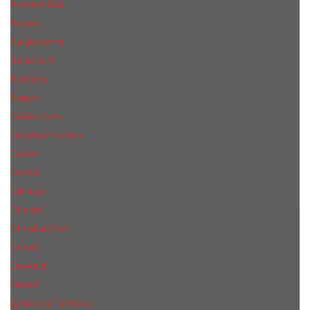
Armand Basi
Azzaro
Baldessarini
Bond № 9
Burberry
Bvlgari
Calvin Klein
Carolina Herrera
Cartier
Cerruti
Сliniquе
Chanel
Christian Dior
Creed
Davidoff
Diesel
Дольче & Габбана