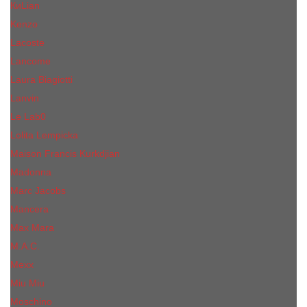
КиLian
Kenzo
Lacoste
Lancome
Laura Biagiotti
Lanvin
Lе Lab0
Lolita Lempicka
Maison Francis Kurkdjian
Madonna
Marc Jacobs
Mancera
Max Mara
M.А.C.
Mexx
Miu Miu
Mоsсhino