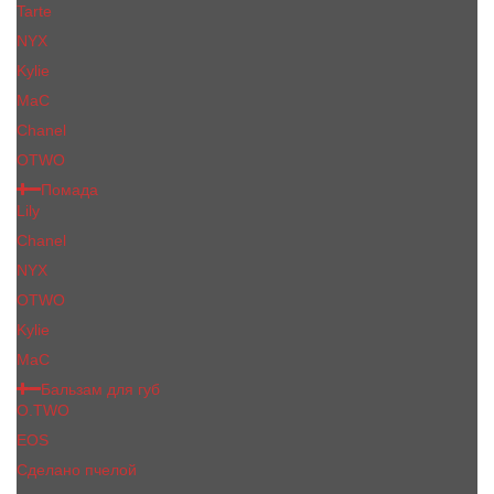
Tarte
NYX
Kylie
MaC
Сhanеl
OTWO
Помада
Lily
Chanel
NYX
OTWO
Kylie
МаС
Бальзам для губ
O.TWO
EOS
Сделано пчелой