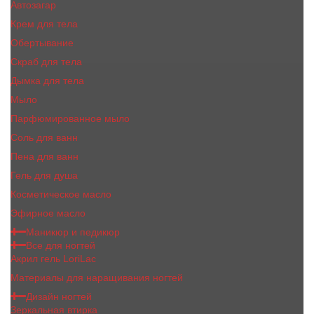
Автозагар
Крем для тела
Обертывание
Скраб для тела
Дымка для тела
Мыло
Парфюмированное мыло
Соль для ванн
Пена для ванн
Гель для душа
Косметическое масло
Эфирное масло
Маникюр и педикюр
Все для ногтей
Акрил гель LoriLac
Материалы для наращивания ногтей
Дизайн ногтей
Зеркальная втирка