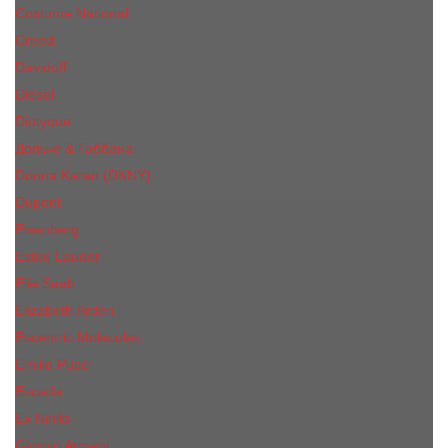
Costume National
Creed
Davidoff
Diesel
Diptyque
Дольче & Габбана
Donna Karan (DKNY)
Dupont
Eisenberg
Еsteе Lаudеr
Elie Saab
Elizabeth Arden
Escentric Molecules
Emilio Pucci
Escada
Ex Nihilo
Giorgio Armani