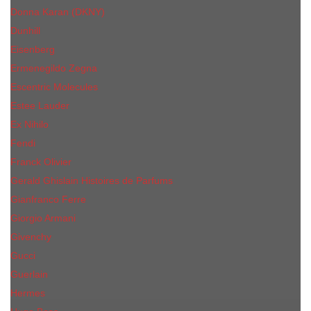
Donna Karan (DKNY)
Dunhill
Eisenberg
Ermenegildo Zegna
Escentric Molecules
Еsteе Lаudеr
Ex Nihilo
Fendi
Franck Olivier
Gerald Ghislain Histoires de Parfums
Gianfranco Ferre
Giorgio Armani
Givenchy
Gucci
Guerlain
Hermes