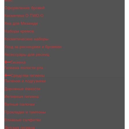
MaC
Оформление бровей
Косметика O.TWO.O
Хна для Мехенди
Наборы кремов
Косметические наборы
Уход за ресницами и бровями
Аксессуары для ресниц
Гигиена
Гигиена полости рта
Средства гигиены
Пелёнки и подгузники
Дорожные ёмкости
Интимная гигиена
Ватные палочки
Прокладки и тампоны
Влажные салфетки
Детская гигиена