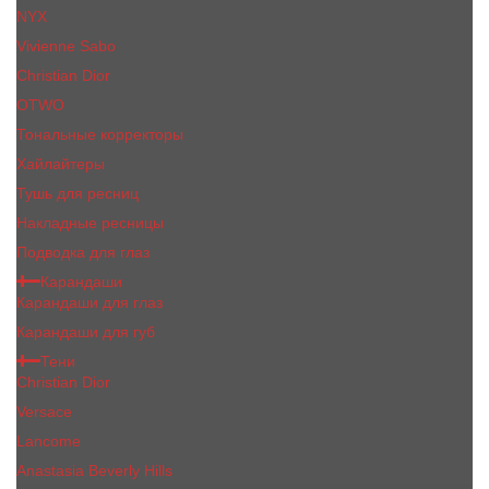
NYX
Vivienne Sabo
Сhristiаn Diоr
OTWO
Тональные корректоры
Хайлайтеры
Тушь для ресниц
Накладные ресницы
Подводка для глаз
Карандаши
Карандаши для глаз
Карандаши для губ
Тени
Christian Dior
Versace
Lancome
Anastasia Beverly Hills