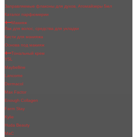
Заправляемые флаконы для духов, Атомайзеры 5мл
Каталог парфюмерии
Макияж
Лак для волос, средства для укладки
Кисти для макияжа
Основа под макияж
Тональный крем
YSL
Maybelline
Lancome
Dermacol
Max Factor
Enough Collagen
Farm Stay
Kylie
Huda Beauty
МаС