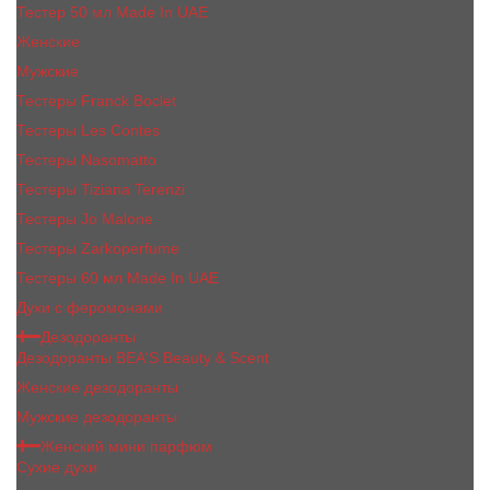
Тестер 50 мл Made In UAE
Женские
Мужские
Тестеры Franck Boclet
Тестеры Les Contes
Тестеры Nasomatto
Тестеры Tiziana Terenzi
Тестеры Jо Malоnе
Тестеры Zarkoperfume
Тестеры 60 мл Made In UAE
Духи с феромонами
Дезодоранты
Дезодоранты BEA'S Beauty & Scent
Женские дезодоранты
Мужские дезодоранты
Женский мини парфюм
Сухие духи