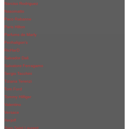
Narciso Rodriguez
Nasomatto
Paco Rabanne
Paris Hilton
Parfums de Marly
Penhaligon​'s
RicHarD
Salvador Dali
Salvatore Ferragamo
Sergio Tacchini
Tiziana Terenzi
Tom Ford
Tommy Hilfiger
Valentino
Versace
Xerjoff
Yves Saint Laurent