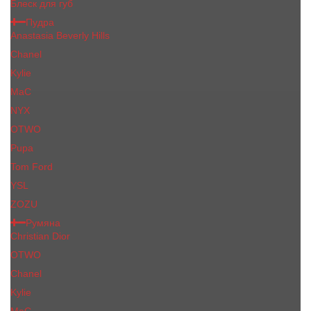
Блеск для губ
Пудра
Anastasia Beverly Hills
Chanel
Kylie
MaC
NYX
OTWO
Pupa
Tom Ford
YSL
ZOZU
Румяна
Christian Dior
OTWO
Сhanеl
Kylie