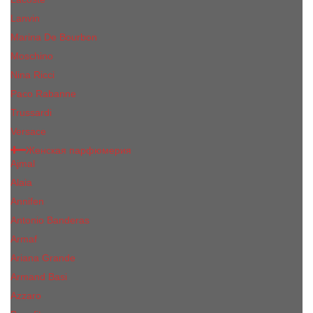
Lanvin
Marina De Bourbon
Moschino
Nina Ricci
Paco Rabanne
Trussardi
Versace
Женская парфюмерия
Ajmal
Alaia
Annifen
Antonio Banderas
Armaf
Ariana Grande
Armand Basi
Azzaro