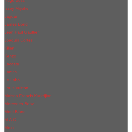
Hugo Boss
Issey Miyake
Jaguar
James Bond
Jean Paul Gaultier
Joaquin Сortes
Kilian
Kenzo
Lacoste
Lanvin
Le Labo
Louis Vuitton
Maison Francis Kurkdjian
Mercedes-Benz
Mont Blanc
M.А.C.
Mexx