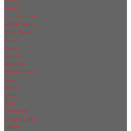
Benefit
Beyonce
Bond № 9 unisex
Bottega Veneta
Britney Spears
Burberry
Bvlgari
Cacharel
Calvin Klein
Carolina Herrera
Cartier
Cerruti
Сhanеl
Chloe
Christian Dior
Christina Aguilera
Сliniquе