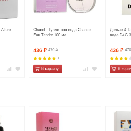
Allure
Сhanеl - Туалетная вода Сhаnce
Дольче & Г
Eau Tеndre 100 мл
вода D&G 3 
436
436
470
47
₽
₽
₽
1
В корзину
В корз