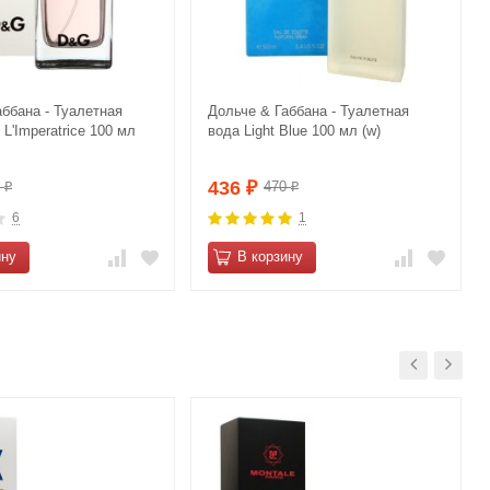
аббана - Туалетная
Дольче & Габбана - Туалетная
L'Imperatrice 100 мл
вода Light Blue 100 мл (w)
436
0
470
₽
₽
₽
6
1
ину
В корзину