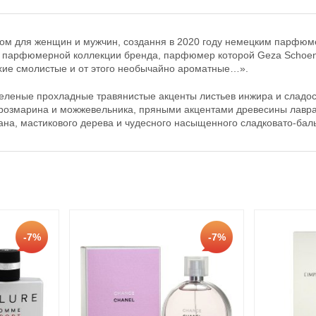
том для женщин и мужчин, создання в 2020 году немецким парфюм
 парфюмерной коллекции бренда, парфюмер которой Geza Schoen 
ухие смолистые и от этого необычайно ароматные…».
зеленые прохладные травянистые акценты листьев инжира и сладос
 розмарина и можжевельника, пряными акцентами древесины лавр
ана, мастикового дерева и чудесного насыщенного сладковато-бал
-7%
-7%