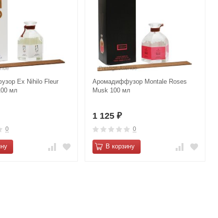
зор Ex Nihilo Fleur
Аромадиффузор Montale Roses
100 мл
Musk 100 мл
1 125
₽
0
0
ину
В корзину