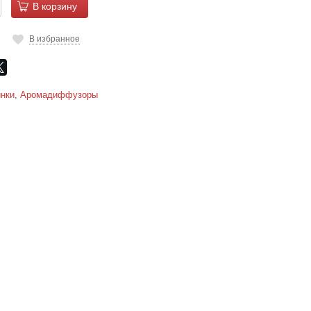
В корзину
В избранное
нки
,
Аромадиффузоры