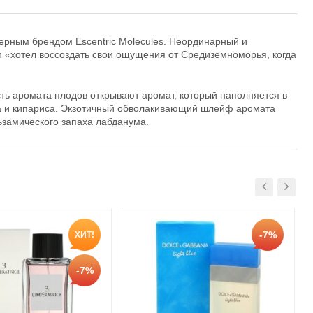
ерным брендом Escentric Molecules. Неординарный и
«хотел воссоздать свои ощущения от Средиземноморья, когда
ть аромата плодов открывают аромат, который наполняется в
а и кипариса. Экзотичный обволакивающий шлейф аромата
ьзамического запаха лабданума.
-7%
ХИТ!
-7%