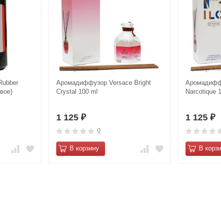
Rubber
Аромадиффузор Versace Bright
Аромадиффу
вое)
Crystal 100 ml
Narcotique 
1 125
1 125
₽
₽
0
В корзину
В корз