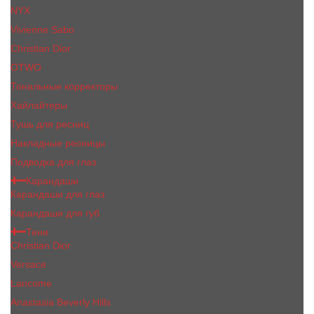
NYX
Vivienne Sabo
Сhristiаn Diоr
OTWO
Тональные корректоры
Хайлайтеры
Тушь для ресниц
Накладные ресницы
Подводка для глаз
Карандаши
Карандаши для глаз
Карандаши для губ
Тени
Christian Dior
Versace
Lancome
Anastasia Beverly Hills