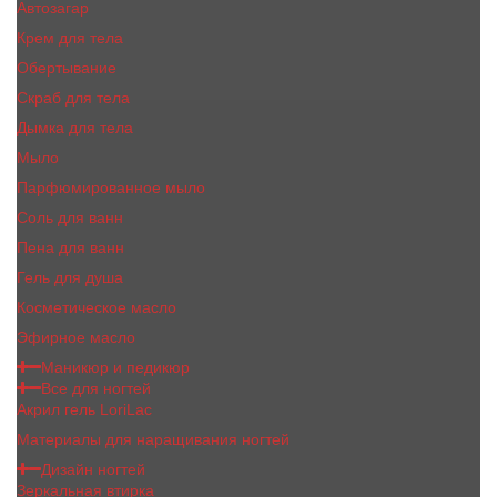
Автозагар
Крем для тела
Обертывание
Скраб для тела
Дымка для тела
Мыло
Парфюмированное мыло
Соль для ванн
Пена для ванн
Гель для душа
Косметическое масло
Эфирное масло
Маникюр и педикюр
Все для ногтей
Акрил гель LoriLac
Материалы для наращивания ногтей
Дизайн ногтей
Зеркальная втирка