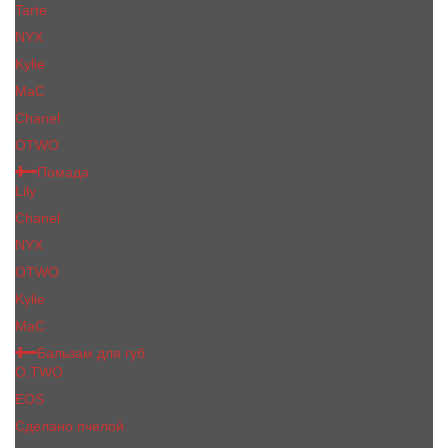
Tarte
NYX
Kylie
MaC
Сhanеl
OTWO
Помада
Lily
Chanel
NYX
OTWO
Kylie
МаС
Бальзам для губ
O.TWO
EOS
Сделано пчелой