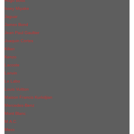
Hugo Boss
Issey Miyake
Jaguar
James Bond
Jean Paul Gaultier
Joaquin Сortes
Kilian
Kenzo
Lacoste
Lanvin
Le Labo
Louis Vuitton
Maison Francis Kurkdjian
Mercedes-Benz
Mont Blanc
M.А.C.
Mexx