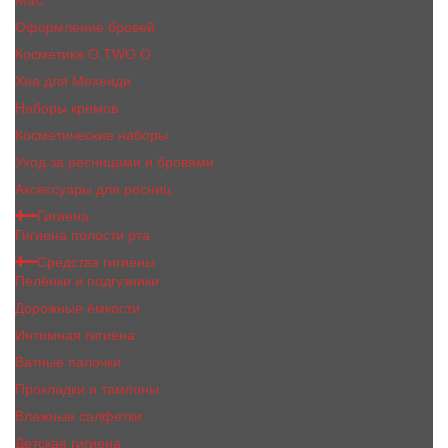
MaC
Оформление бровей
Косметика O.TWO.O
Хна для Мехенди
Наборы кремов
Косметические наборы
Уход за ресницами и бровями
Аксессуары для ресниц
Гигиена
Гигиена полости рта
Средства гигиены
Пелёнки и подгузники
Дорожные ёмкости
Интимная гигиена
Ватные палочки
Прокладки и тампоны
Влажные салфетки
Детская гигиена