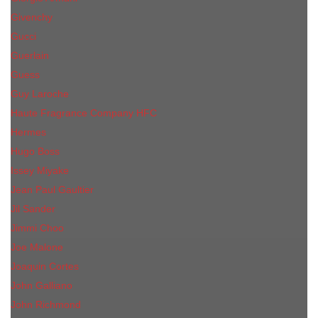
Givenchy
Gucci
Guerlain
Guess
Guy Laroche
Haute Fragrance Company HFC
Hermes
Hugo Boss
Issey Miyake
Jean Paul Gaultier
Jil Sander
Jimmi Choo
Jое Malоnе
Joaquin Cortes
John Galliano
John Richmond