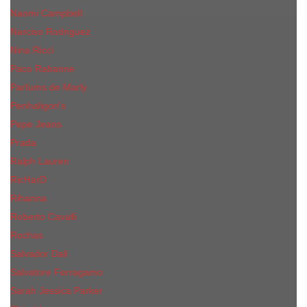
Naomi Campbell
Narciso Rodriguez
Nina Ricci
Paco Rabanne
Parfums de Marly
Penhaligon's
Pepe Jeans
Prada
Ralph Lauren
RicHarD
Rihanna
Roberto Cavalli
Rochas
Salvador Dali
Salvatore Ferragamo
Sarah Jessica Parker