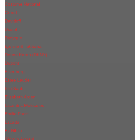
Costume National
Creed
Davidoff
Diesel
Diptyque
Дольче & Габбана
Donna Karan (DKNY)
Dupont
Eisenberg
Еsteе Lаudеr
Elie Saab
Elizabeth Arden
Escentric Molecules
Emilio Pucci
Escada
Ex Nihilo
Giorgio Armani