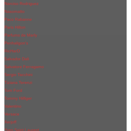
Narciso Rodriguez
Nasomatto
Paco Rabanne
Paris Hilton
Parfums de Marly
Penhaligon​'s
RicHarD
Salvador Dali
Salvatore Ferragamo
Sergio Tacchini
Tiziana Terenzi
Tom Ford
Tommy Hilfiger
Valentino
Versace
Xerjoff
Yves Saint Laurent