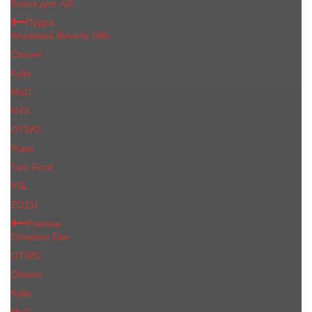
Блеск для губ
Пудра
Anastasia Beverly Hills
Chanel
Kylie
MaC
NYX
OTWO
Pupa
Tom Ford
YSL
ZOZU
Румяна
Christian Dior
OTWO
Сhanеl
Kylie