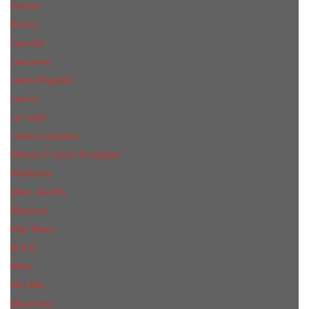
КиLian
Kenzo
Lacoste
Lancome
Laura Biagiotti
Lanvin
Lе Lab0
Lolita Lempicka
Maison Francis Kurkdjian
Madonna
Marc Jacobs
Mancera
Max Mara
M.А.C.
Mexx
Miu Miu
Mоsсhino