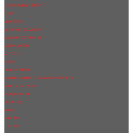
Donna Karan (DKNY)
Dunhill
Eisenberg
Ermenegildo Zegna
Escentric Molecules
Еsteе Lаudеr
Ex Nihilo
Fendi
Franck Olivier
Gerald Ghislain Histoires de Parfums
Gianfranco Ferre
Giorgio Armani
Givenchy
Gucci
Guerlain
Hermes