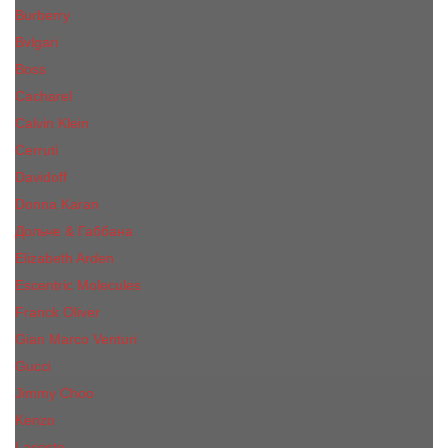
Burberry
Bvlgari
Boss
Cacharel
Calvin Klein
Cerruti
Davidoff
Donna Karan
Дольче & Габбана
Elizabeth Arden
Escentric Molecules
Franck Oliver
Gian Marco Venturi
Gucci
Jimmy Choo
Kenzo
Lacoste