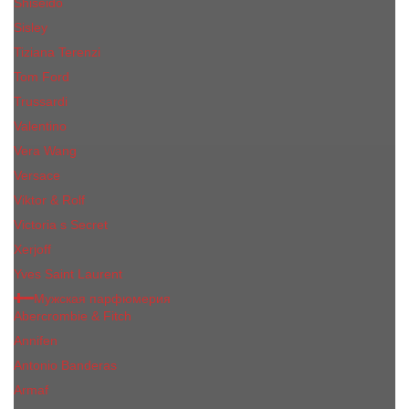
Shiseido
Sisley
Tiziana Terenzi
Tom Ford
Trussardi
Valentino
Vera Wang
Versace
Viktor & Rolf
Victoria s Secret
Xerjoff
Yves Saint Laurent
Мужская парфюмерия
Abercrombie & Fitch
Annifen
Antonio Banderas
Armaf