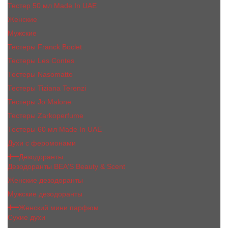
Тестер 50 мл Made In UAE
Женские
Мужские
Тестеры Franck Boclet
Тестеры Les Contes
Тестеры Nasomatto
Тестеры Tiziana Terenzi
Тестеры Jо Malоnе
Тестеры Zarkoperfume
Тестеры 60 мл Made In UAE
Духи с феромонами
Дезодоранты
Дезодоранты BEA'S Beauty & Scent
Женские дезодоранты
Мужские дезодоранты
Женский мини парфюм
Сухие духи