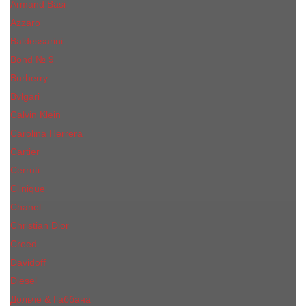
Armand Basi
Azzaro
Baldessarini
Bond № 9
Burberry
Bvlgari
Calvin Klein
Carolina Herrera
Cartier
Cerruti
Сliniquе
Chanel
Christian Dior
Creed
Davidoff
Diesel
Дольче & Габбана