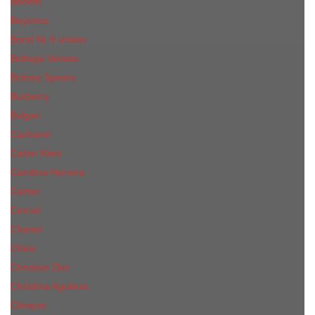
Benefit
Beyonce
Bond № 9 unisex
Bottega Veneta
Britney Spears
Burberry
Bvlgari
Cacharel
Calvin Klein
Carolina Herrera
Cartier
Cerruti
Сhanеl
Chloe
Christian Dior
Christina Aguilera
Сliniquе