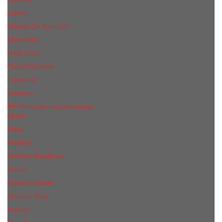
Lanvin
Marina De Bourbon
Moschino
Nina Ricci
Paco Rabanne
Trussardi
Versace
Женская парфюмерия
Ajmal
Alaia
Annifen
Antonio Banderas
Armaf
Ariana Grande
Armand Basi
Azzaro