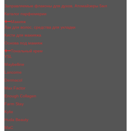
Заправляемые флаконы для духов, Атомайзеры 5мл
Каталог парфюмерии
Макияж
Лак для волос, средства для укладки
Кисти для макияжа
Основа под макияж
Тональный крем
YSL
Maybelline
Lancome
Dermacol
Max Factor
Enough Collagen
Farm Stay
Kylie
Huda Beauty
МаС