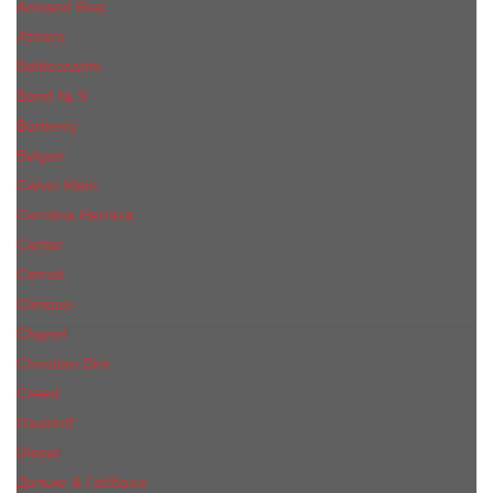
Armand Basi
Azzaro
Baldessarini
Bond № 9
Burberry
Bvlgari
Calvin Klein
Carolina Herrera
Cartier
Cerruti
Сliniquе
Chanel
Christian Dior
Creed
Davidoff
Diesel
Дольче & Габбана