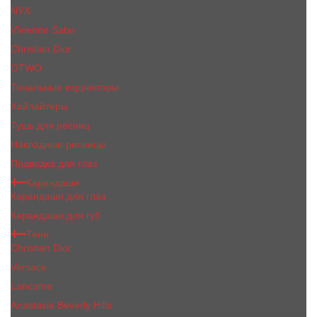
NYX
Vivienne Sabo
Сhristiаn Diоr
OTWO
Тональные корректоры
Хайлайтеры
Тушь для ресниц
Накладные ресницы
Подводка для глаз
Карандаши
Карандаши для глаз
Карандаши для губ
Тени
Christian Dior
Versace
Lancome
Anastasia Beverly Hills