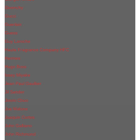
Givenchy
Gucci
Guerlain
Guess
Guy Laroche
Haute Fragrance Company HFC
Hermes
Hugo Boss
Issey Miyake
Jean Paul Gaultier
Jil Sander
Jimmi Choo
Jое Malоnе
Joaquin Cortes
John Galliano
John Richmond