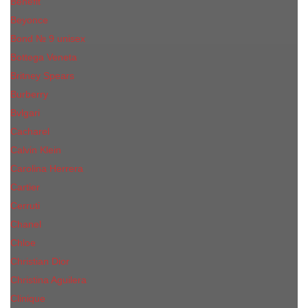
Benefit
Beyonce
Bond № 9 unisex
Bottega Veneta
Britney Spears
Burberry
Bvlgari
Cacharel
Calvin Klein
Carolina Herrera
Cartier
Cerruti
Сhanеl
Chloe
Christian Dior
Christina Aguilera
Сliniquе