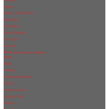
Lanvin
Marina De Bourbon
Moschino
Nina Ricci
Paco Rabanne
Trussardi
Versace
Женская парфюмерия
Ajmal
Alaia
Annifen
Antonio Banderas
Armaf
Ariana Grande
Armand Basi
Azzaro