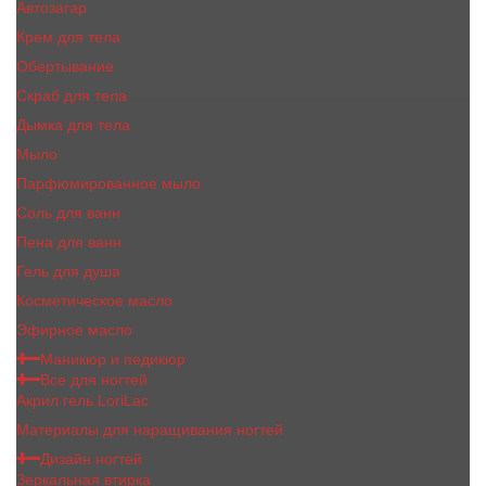
Автозагар
Крем для тела
Обертывание
Скраб для тела
Дымка для тела
Мыло
Парфюмированное мыло
Соль для ванн
Пена для ванн
Гель для душа
Косметическое масло
Эфирное масло
Маникюр и педикюр
Все для ногтей
Акрил гель LoriLac
Материалы для наращивания ногтей
Дизайн ногтей
Зеркальная втирка