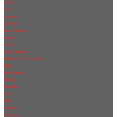
КиLian
Kenzo
Lacoste
Lancome
Laura Biagiotti
Lanvin
Lе Lab0
Lolita Lempicka
Maison Francis Kurkdjian
Madonna
Marc Jacobs
Mancera
Max Mara
M.А.C.
Mexx
Miu Miu
Mоsсhino