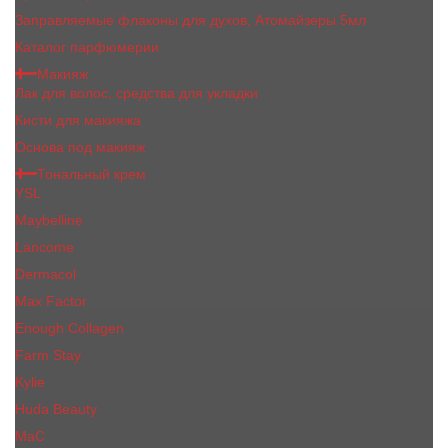
Заправляемые флаконы для духов, Атомайзеры 5мл
Каталог парфюмерии
Макияж
Лак для волос, средства для укладки
Кисти для макияжа
Основа под макияж
Тональный крем
YSL
Maybelline
Lancome
Dermacol
Max Factor
Enough Collagen
Farm Stay
Kylie
Huda Beauty
МаС