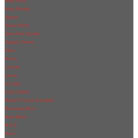
Hugo Boss
Issey Miyake
Jaguar
James Bond
Jean Paul Gaultier
Joaquin Сortes
Kilian
Kenzo
Lacoste
Lanvin
Le Labo
Louis Vuitton
Maison Francis Kurkdjian
Mercedes-Benz
Mont Blanc
M.А.C.
Mexx