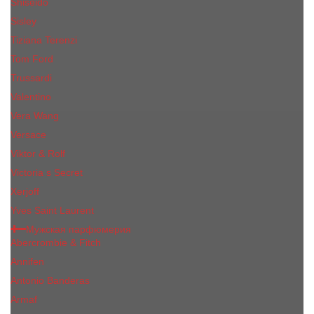
Shiseido
Sisley
Tiziana Terenzi
Tom Ford
Trussardi
Valentino
Vera Wang
Versace
Viktor & Rolf
Victoria s Secret
Xerjoff
Yves Saint Laurent
Мужская парфюмерия
Abercrombie & Fitch
Annifen
Antonio Banderas
Armaf