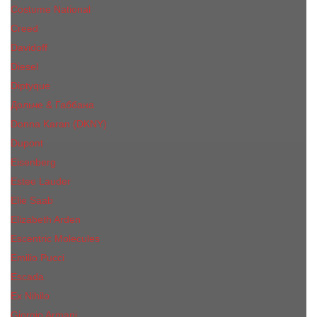
Costume National
Creed
Davidoff
Diesel
Diptyque
Дольче & Габбана
Donna Karan (DKNY)
Dupont
Eisenberg
Еsteе Lаudеr
Elie Saab
Elizabeth Arden
Escentric Molecules
Emilio Pucci
Escada
Ex Nihilo
Giorgio Armani