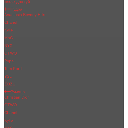
Блеск для губ
Пудра
Anastasia Beverly Hills
Chanel
Kylie
MaC
NYX
OTWO
Pupa
Tom Ford
YSL
ZOZU
Румяна
Christian Dior
OTWO
Сhanеl
Kylie