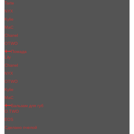
Tarte
NYX
Kylie
MaC
Сhanеl
OTWO
Помада
Lily
Chanel
NYX
OTWO
Kylie
МаС
Бальзам для губ
O.TWO
EOS
Сделано пчелой