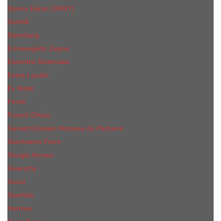
Donna Karan (DKNY)
Dunhill
Eisenberg
Ermenegildo Zegna
Escentric Molecules
Еsteе Lаudеr
Ex Nihilo
Fendi
Franck Olivier
Gerald Ghislain Histoires de Parfums
Gianfranco Ferre
Giorgio Armani
Givenchy
Gucci
Guerlain
Hermes