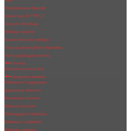
MaC
Оформление бровей
Косметика O.TWO.O
Хна для Мехенди
Наборы кремов
Косметические наборы
Уход за ресницами и бровями
Аксессуары для ресниц
Гигиена
Гигиена полости рта
Средства гигиены
Пелёнки и подгузники
Дорожные ёмкости
Интимная гигиена
Ватные палочки
Прокладки и тампоны
Влажные салфетки
Детская гигиена