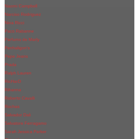
Naomi Campbell
Narciso Rodriguez
Nina Ricci
Paco Rabanne
Parfums de Marly
Penhaligon's
Pepe Jeans
Prada
Ralph Lauren
RicHarD
Rihanna
Roberto Cavalli
Rochas
Salvador Dali
Salvatore Ferragamo
Sarah Jessica Parker