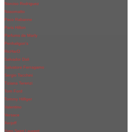
Narciso Rodriguez
Nasomatto
Paco Rabanne
Paris Hilton
Parfums de Marly
Penhaligon​'s
RicHarD
Salvador Dali
Salvatore Ferragamo
Sergio Tacchini
Tiziana Terenzi
Tom Ford
Tommy Hilfiger
Valentino
Versace
Xerjoff
Yves Saint Laurent