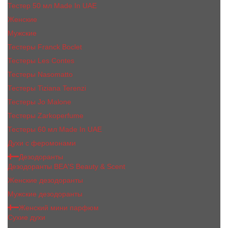
Тестер 50 мл Made In UAE
Женские
Мужские
Тестеры Franck Boclet
Тестеры Les Contes
Тестеры Nasomatto
Тестеры Tiziana Terenzi
Тестеры Jо Malоnе
Тестеры Zarkoperfume
Тестеры 60 мл Made In UAE
Духи с феромонами
Дезодоранты
Дезодоранты BEA'S Beauty & Scent
Женские дезодоранты
Мужские дезодоранты
Женский мини парфюм
Сухие духи