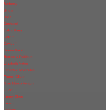
Burberry
Bvlgari
Boss
Cacharel
Calvin Klein
Cerruti
Davidoff
Donna Karan
Дольче & Габбана
Elizabeth Arden
Escentric Molecules
Franck Oliver
Gian Marco Venturi
Gucci
Jimmy Choo
Kenzo
Lacoste