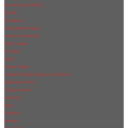
Donna Karan (DKNY)
Dunhill
Eisenberg
Ermenegildo Zegna
Escentric Molecules
Еsteе Lаudеr
Ex Nihilo
Fendi
Franck Olivier
Gerald Ghislain Histoires de Parfums
Gianfranco Ferre
Giorgio Armani
Givenchy
Gucci
Guerlain
Hermes