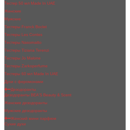
Тестер 50 мл Made In UAE
Женские
Мужские
Тестеры Franck Boclet
Тестеры Les Contes
Тестеры Nasomatto
Тестеры Tiziana Terenzi
Тестеры Jо Malоnе
Тестеры Zarkoperfume
Тестеры 60 мл Made In UAE
Духи с феромонами
Дезодоранты
Дезодоранты BEA'S Beauty & Scent
Женские дезодоранты
Мужские дезодоранты
Женский мини парфюм
Сухие духи