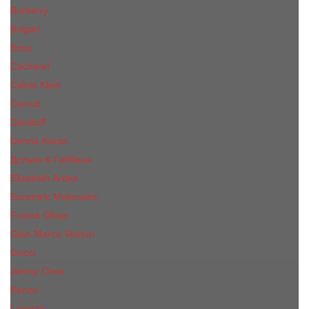
Burberry
Bvlgari
Boss
Cacharel
Calvin Klein
Cerruti
Davidoff
Donna Karan
Дольче & Габбана
Elizabeth Arden
Escentric Molecules
Franck Oliver
Gian Marco Venturi
Gucci
Jimmy Choo
Kenzo
Lacoste