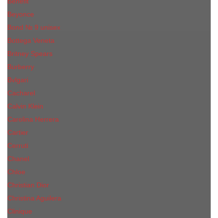
Benefit
Beyonce
Bond № 9 unisex
Bottega Veneta
Britney Spears
Burberry
Bvlgari
Cacharel
Calvin Klein
Carolina Herrera
Cartier
Cerruti
Сhanеl
Chloe
Christian Dior
Christina Aguilera
Сliniquе