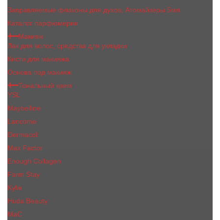
Заправляемые флаконы для духов, Атомайзеры 5мл
Каталог парфюмерии
Макияж
Лак для волос, средства для укладки
Кисти для макияжа
Основа под макияж
Тональный крем
YSL
Maybelline
Lancome
Dermacol
Max Factor
Enough Collagen
Farm Stay
Kylie
Huda Beauty
МаС