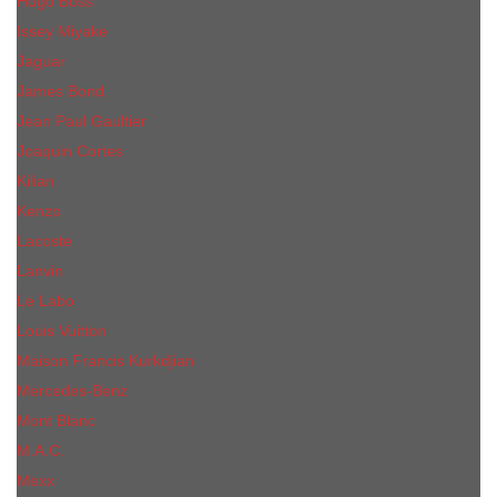
Hugo Boss
Issey Miyake
Jaguar
James Bond
Jean Paul Gaultier
Joaquin Сortes
Kilian
Kenzo
Lacoste
Lanvin
Le Labo
Louis Vuitton
Maison Francis Kurkdjian
Mercedes-Benz
Mont Blanc
M.А.C.
Mexx