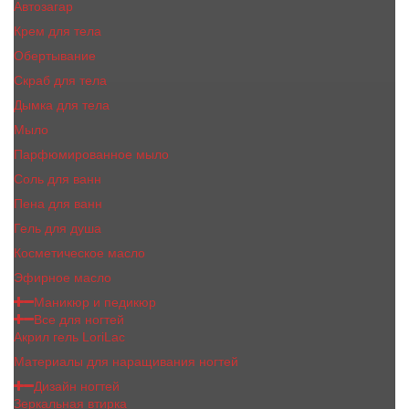
Автозагар
Крем для тела
Обертывание
Скраб для тела
Дымка для тела
Мыло
Парфюмированное мыло
Соль для ванн
Пена для ванн
Гель для душа
Косметическое масло
Эфирное масло
Маникюр и педикюр
Все для ногтей
Акрил гель LoriLac
Материалы для наращивания ногтей
Дизайн ногтей
Зеркальная втирка