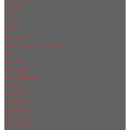
Givenchy
Gucci
Guerlain
Guess
Guy Laroche
Haute Fragrance Company HFC
Hermes
Hugo Boss
Issey Miyake
Jean Paul Gaultier
Jil Sander
Jimmi Choo
Jое Malоnе
Joaquin Cortes
John Galliano
John Richmond