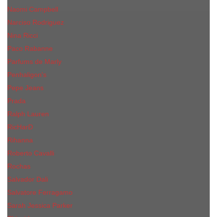
Naomi Campbell
Narciso Rodriguez
Nina Ricci
Paco Rabanne
Parfums de Marly
Penhaligon's
Pepe Jeans
Prada
Ralph Lauren
RicHarD
Rihanna
Roberto Cavalli
Rochas
Salvador Dali
Salvatore Ferragamo
Sarah Jessica Parker