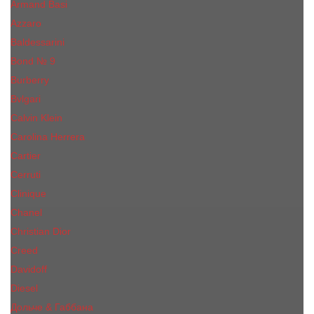
Armand Basi
Azzaro
Baldessarini
Bond № 9
Burberry
Bvlgari
Calvin Klein
Carolina Herrera
Cartier
Cerruti
Сliniquе
Chanel
Christian Dior
Creed
Davidoff
Diesel
Дольче & Габбана