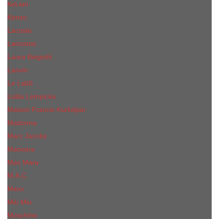
КиLian
Kenzo
Lacoste
Lancome
Laura Biagiotti
Lanvin
Lе Lab0
Lolita Lempicka
Maison Francis Kurkdjian
Madonna
Marc Jacobs
Mancera
Max Mara
M.А.C.
Mexx
Miu Miu
Mоsсhino