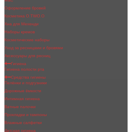
MaC
Оформление бровей
Косметика O.TWO.O
Хна для Мехенди
Наборы кремов
Косметические наборы
Уход за ресницами и бровями
Аксессуары для ресниц
Гигиена
Гигиена полости рта
Средства гигиены
Пелёнки и подгузники
Дорожные ёмкости
Интимная гигиена
Ватные палочки
Прокладки и тампоны
Влажные салфетки
Детская гигиена