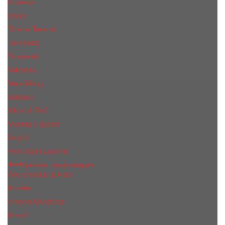
Shiseido
Sisley
Tiziana Terenzi
Tom Ford
Trussardi
Valentino
Vera Wang
Versace
Viktor & Rolf
Victoria s Secret
Xerjoff
Yves Saint Laurent
Мужская парфюмерия
Abercrombie & Fitch
Annifen
Antonio Banderas
Armaf