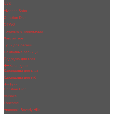
NYX
Vivienne Sabo
Сhristiаn Diоr
OTWO
Тональные корректоры
Хайлайтеры
Тушь для ресниц
Накладные ресницы
Подводка для глаз
Карандаши
Карандаши для глаз
Карандаши для губ
Тени
Christian Dior
Versace
Lancome
Anastasia Beverly Hills