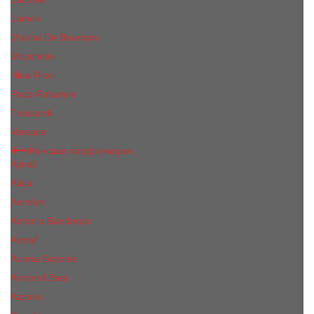
Lanvin
Marina De Bourbon
Moschino
Nina Ricci
Paco Rabanne
Trussardi
Versace
Женская парфюмерия
Ajmal
Alaia
Annifen
Antonio Banderas
Armaf
Ariana Grande
Armand Basi
Azzaro