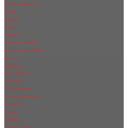
Costume National
Creed
Davidoff
Diesel
Diptyque
Дольче & Габбана
Donna Karan (DKNY)
Dupont
Eisenberg
Еsteе Lаudеr
Elie Saab
Elizabeth Arden
Escentric Molecules
Emilio Pucci
Escada
Ex Nihilo
Giorgio Armani