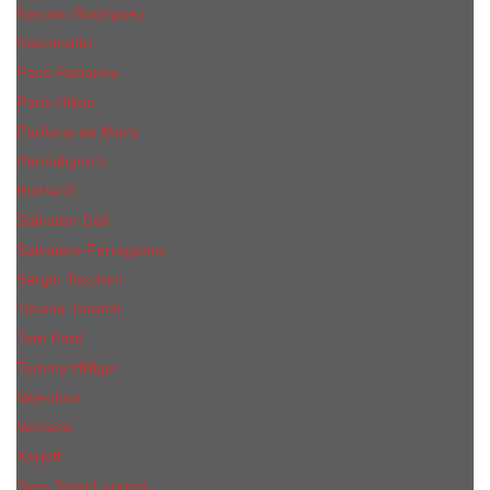
Narciso Rodriguez
Nasomatto
Paco Rabanne
Paris Hilton
Parfums de Marly
Penhaligon​'s
RicHarD
Salvador Dali
Salvatore Ferragamo
Sergio Tacchini
Tiziana Terenzi
Tom Ford
Tommy Hilfiger
Valentino
Versace
Xerjoff
Yves Saint Laurent