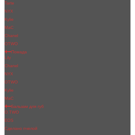
Tarte
NYX
Kylie
MaC
Сhanеl
OTWO
Помада
Lily
Chanel
NYX
OTWO
Kylie
МаС
Бальзам для губ
O.TWO
EOS
Сделано пчелой