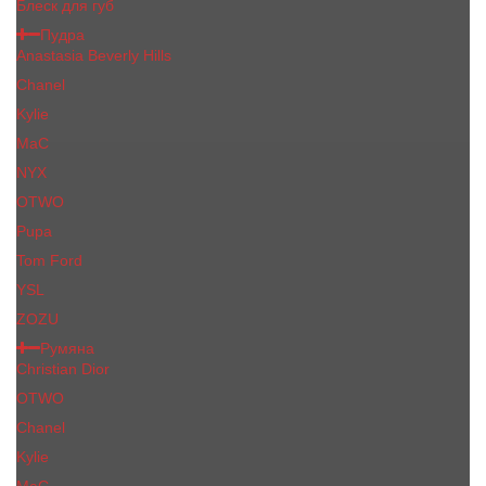
Блеск для губ
Пудра
Anastasia Beverly Hills
Chanel
Kylie
MaC
NYX
OTWO
Pupa
Tom Ford
YSL
ZOZU
Румяна
Christian Dior
OTWO
Сhanеl
Kylie