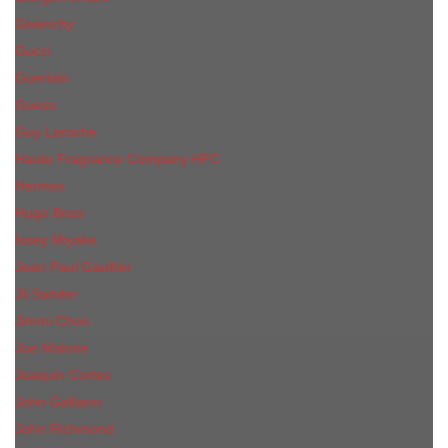
Givenchy
Gucci
Guerlain
Guess
Guy Laroche
Haute Fragrance Company HFC
Hermes
Hugo Boss
Issey Miyake
Jean Paul Gaultier
Jil Sander
Jimmi Choo
Jое Malоnе
Joaquin Cortes
John Galliano
John Richmond