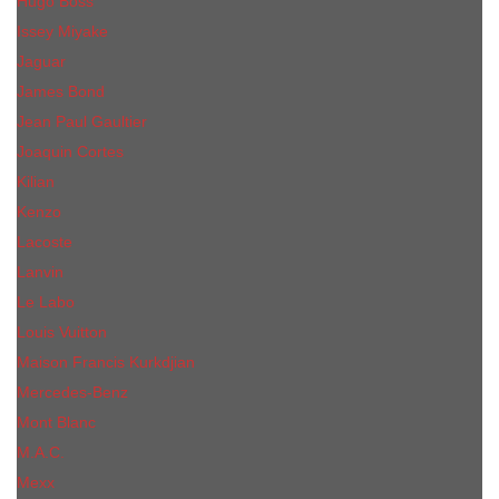
Hugo Boss
Issey Miyake
Jaguar
James Bond
Jean Paul Gaultier
Joaquin Сortes
Kilian
Kenzo
Lacoste
Lanvin
Le Labo
Louis Vuitton
Maison Francis Kurkdjian
Mercedes-Benz
Mont Blanc
M.А.C.
Mexx