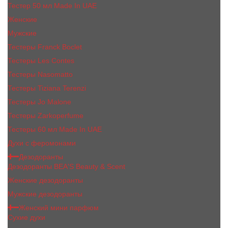
Тестер 50 мл Made In UAE
Женские
Мужские
Тестеры Franck Boclet
Тестеры Les Contes
Тестеры Nasomatto
Тестеры Tiziana Terenzi
Тестеры Jо Malоnе
Тестеры Zarkoperfume
Тестеры 60 мл Made In UAE
Духи с феромонами
Дезодоранты
Дезодоранты BEA'S Beauty & Scent
Женские дезодоранты
Мужские дезодоранты
Женский мини парфюм
Сухие духи