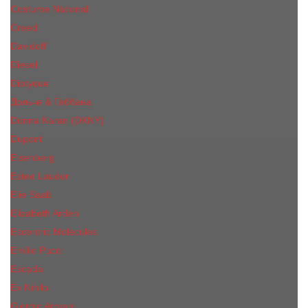
Costume National
Creed
Davidoff
Diesel
Diptyque
Дольче & Габбана
Donna Karan (DKNY)
Dupont
Eisenberg
Еsteе Lаudеr
Elie Saab
Elizabeth Arden
Escentric Molecules
Emilio Pucci
Escada
Ex Nihilo
Giorgio Armani