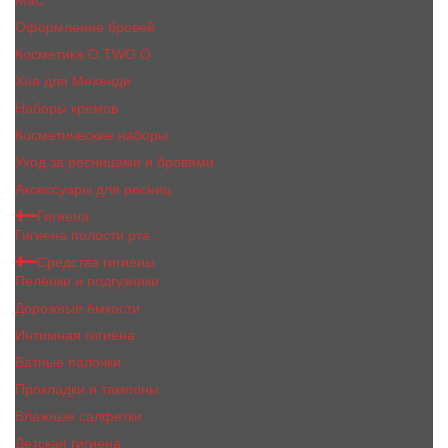
MaC
Оформление бровей
Косметика O.TWO.O
Хна для Мехенди
Наборы кремов
Косметические наборы
Уход за ресницами и бровями
Аксессуары для ресниц
Гигиена
Гигиена полости рта
Средства гигиены
Пелёнки и подгузники
Дорожные ёмкости
Интимная гигиена
Ватные палочки
Прокладки и тампоны
Влажные салфетки
Детская гигиена