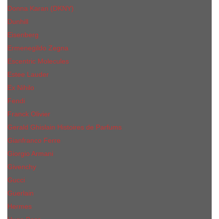
Donna Karan (DKNY)
Dunhill
Eisenberg
Ermenegildo Zegna
Escentric Molecules
Еsteе Lаudеr
Ex Nihilo
Fendi
Franck Olivier
Gerald Ghislain Histoires de Parfums
Gianfranco Ferre
Giorgio Armani
Givenchy
Gucci
Guerlain
Hermes