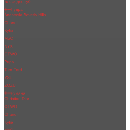
Блеск для губ
Пудра
Anastasia Beverly Hills
Chanel
Kylie
MaC
NYX
OTWO
Pupa
Tom Ford
YSL
ZOZU
Румяна
Christian Dior
OTWO
Сhanеl
Kylie