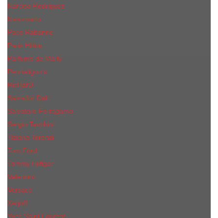
Narciso Rodriguez
Nasomatto
Paco Rabanne
Paris Hilton
Parfums de Marly
Penhaligon​'s
RicHarD
Salvador Dali
Salvatore Ferragamo
Sergio Tacchini
Tiziana Terenzi
Tom Ford
Tommy Hilfiger
Valentino
Versace
Xerjoff
Yves Saint Laurent