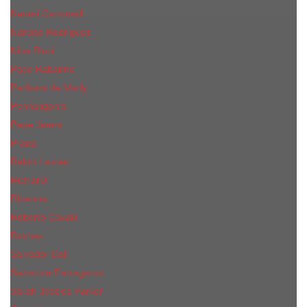
Naomi Campbell
Narciso Rodriguez
Nina Ricci
Paco Rabanne
Parfums de Marly
Penhaligon's
Pepe Jeans
Prada
Ralph Lauren
RicHarD
Rihanna
Roberto Cavalli
Rochas
Salvador Dali
Salvatore Ferragamo
Sarah Jessica Parker