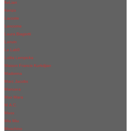
КиLian
Kenzo
Lacoste
Lancome
Laura Biagiotti
Lanvin
Lе Lab0
Lolita Lempicka
Maison Francis Kurkdjian
Madonna
Marc Jacobs
Mancera
Max Mara
M.А.C.
Mexx
Miu Miu
Mоsсhino