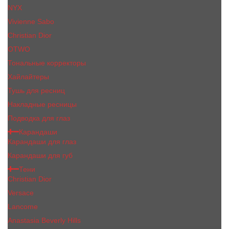
NYX
Vivienne Sabo
Сhristiаn Diоr
OTWO
Тональные корректоры
Хайлайтеры
Тушь для ресниц
Накладные ресницы
Подводка для глаз
Карандаши
Карандаши для глаз
Карандаши для губ
Тени
Christian Dior
Versace
Lancome
Anastasia Beverly Hills