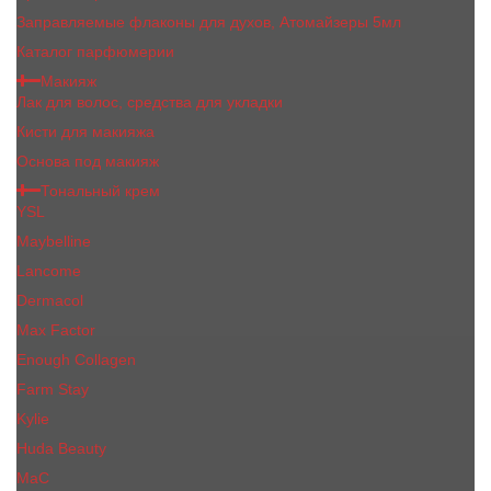
Заправляемые флаконы для духов, Атомайзеры 5мл
Каталог парфюмерии
Макияж
Лак для волос, средства для укладки
Кисти для макияжа
Основа под макияж
Тональный крем
YSL
Maybelline
Lancome
Dermacol
Max Factor
Enough Collagen
Farm Stay
Kylie
Huda Beauty
МаС