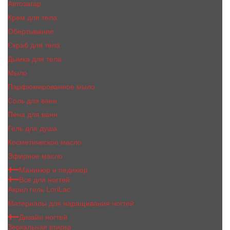
Автозагар
Крем для тела
Обертывание
Скраб для тела
Дымка для тела
Мыло
Парфюмированное мыло
Соль для ванн
Пена для ванн
Гель для душа
Косметическое масло
Эфирное масло
Маникюр и педикюр
Все для ногтей
Акрил гель LoriLac
Материалы для наращивания ногтей
Дизайн ногтей
Зеркальная втирка