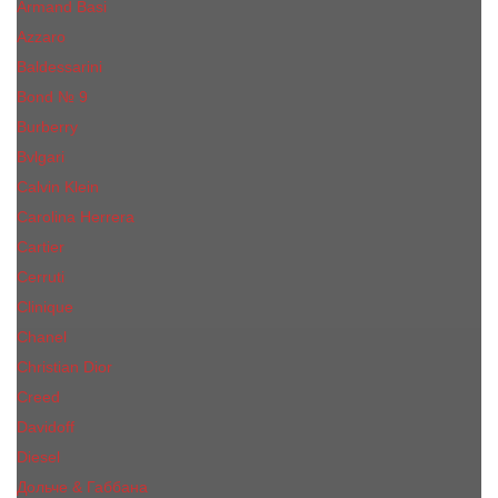
Armand Basi
Azzaro
Baldessarini
Bond № 9
Burberry
Bvlgari
Calvin Klein
Carolina Herrera
Cartier
Cerruti
Сliniquе
Chanel
Christian Dior
Creed
Davidoff
Diesel
Дольче & Габбана