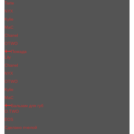
Tarte
NYX
Kylie
MaC
Сhanеl
OTWO
Помада
Lily
Chanel
NYX
OTWO
Kylie
МаС
Бальзам для губ
O.TWO
EOS
Сделано пчелой