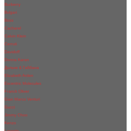
Burberry
Bvlgari
Boss
Cacharel
Calvin Klein
Cerruti
Davidoff
Donna Karan
Дольче & Габбана
Elizabeth Arden
Escentric Molecules
Franck Oliver
Gian Marco Venturi
Gucci
Jimmy Choo
Kenzo
Lacoste