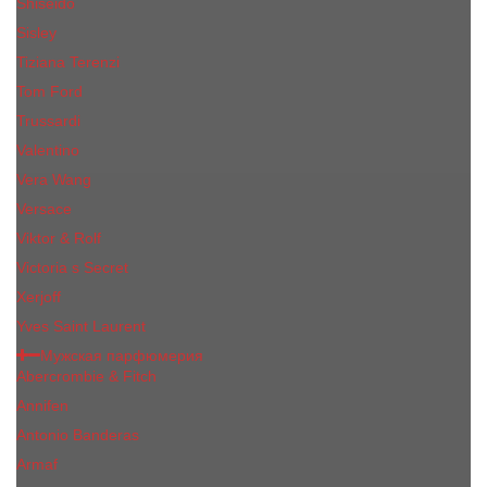
Shiseido
Sisley
Tiziana Terenzi
Tom Ford
Trussardi
Valentino
Vera Wang
Versace
Viktor & Rolf
Victoria s Secret
Xerjoff
Yves Saint Laurent
Мужская парфюмерия
Abercrombie & Fitch
Annifen
Antonio Banderas
Armaf