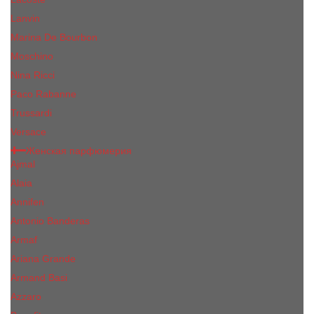
Lanvin
Marina De Bourbon
Moschino
Nina Ricci
Paco Rabanne
Trussardi
Versace
Женская парфюмерия
Ajmal
Alaia
Annifen
Antonio Banderas
Armaf
Ariana Grande
Armand Basi
Azzaro